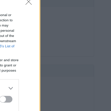
HIRDETÉS
sonal or
ection to
ou may
 personal
out of the
 downstream
B’s List of
er and store
to grant or
ed purposes
HIRDETÉS