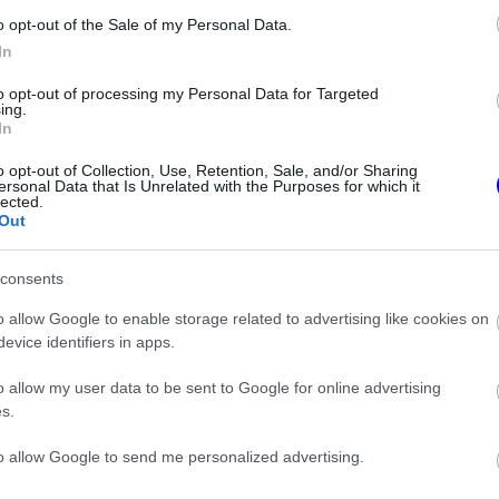
ent.” Ez a téma aztán a szaúdi sajtónapon is
o opt-out of the Sale of my Personal Data.
kijelentette, hogy Windsor kijelentése nem
In
to opt-out of processing my Personal Data for Targeted
ing.
In
o opt-out of Collection, Use, Retention, Sale, and/or Sharing
ersonal Data that Is Unrelated with the Purposes for which it
lected.
Out
consents
o allow Google to enable storage related to advertising like cookies on
evice identifiers in apps.
o allow my user data to be sent to Google for online advertising
FORMA-1
s.
that a Ferrari Max
Meggondolta magát a McLaren
megszerzéséért
Max Verstappen átigazolásával
to allow Google to send me personalized advertising.
kapcsolatban