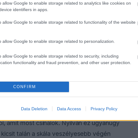
o allow Google to enable storage related to analytics like cookies on
evice identifiers in apps.
azt mondhatom, »igen, ez igaz«, de nem az. Pár
Zak [Brown] nem engedi, hogy raliautót
o allow Google to enable storage related to functionality of the website
de sokszor hangsúlyoztam már, hogy
o allow Google to enable storage related to personalization.
 meg Windsor kijelentését a bajnoki éllovas.
o allow Google to enable storage related to security, including
nak elő ezekkel a dolgokkal a médiában.
cation functionality and fraud prevention, and other user protection.
zerűbb lett volna előbb megkérdezni engem
től függetlenül egyáltalán nem zárta ki a
CONFIRM
Data Deletion
Data Access
Privacy Policy
értelmű, hogy kicsit őrültek, de ettől még
ól, amit most csinálok. Nyilván ez ugyanúgy
kicsit talán a skála veszélyesebb végén