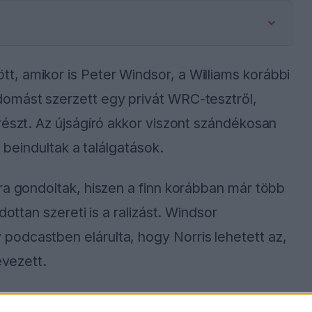
, amikor is Peter Windsor, a Williams korábbi
omást szerzett egy privát WRC-tesztről,
részt. Az újságíró akkor viszont szándékosan
t beindultak a találgatások.
ra gondoltak, hiszen a finn korábban már több
dottan szereti is a ralizást. Windsor
odcastben elárulta, hogy Norris lehetett az,
evezett.