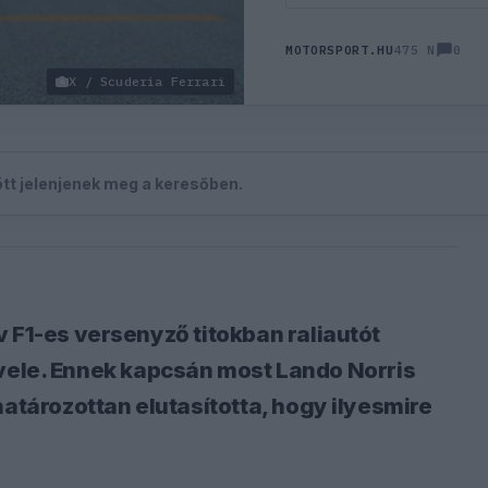
0
MOTORSPORT.HU
475 N
X / Scuderia Ferrari
zött jelenjenek meg a keresőben.
 F1-es versenyző titokban raliautót
ett vele. Ennek kapcsán most Lando Norris
határozottan elutasította, hogy ilyesmire