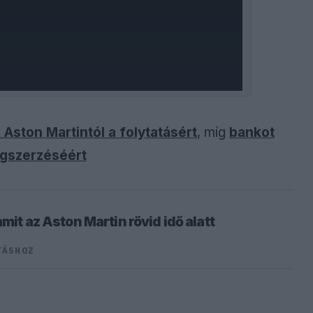
 Aston Martintól a folytatásért
, míg
bankot
egszerzéséért
amit az Aston Martin rövid idő alatt
TÁSHOZ