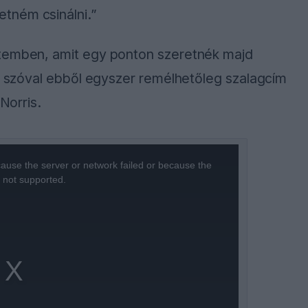
tném csinálni.”
etemben, amit egy ponton szeretnék majd
i, szóval ebből egyszer remélhetőleg szalagcím
Norris.
ause the server or network failed or because the
s not supported.