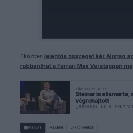
Eközben
jelentős összeget kér Alonso az
robbanthat a Ferrari Max Verstappen m
KÖVETKEZŐ CIKK
Steiner is elismerte, 
végrehajtott
GÖRGESS LE A FOLYTA
↓
MÁSOLÁS
MCLAREN
LANDO NORRIS