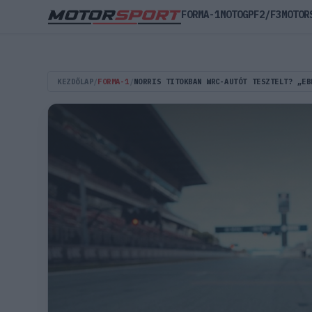
FORMA-1
MOTOGP
F2/F3
MOTOR
KEZDŐLAP
/
FORMA-1
/
NORRIS TITOKBAN WRC-AUTÓT TESZTELT? „EB