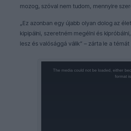
mozog, szóval nem tudom, mennyire szere
„Ez azonban egy újabb olyan dolog az él
kipipálni, szeretném megélni és kipróbáln
lesz és valósággá válik” – zárta le a témát 
This
is
a
The media could not be loaded, either bec
modal
window.
format i