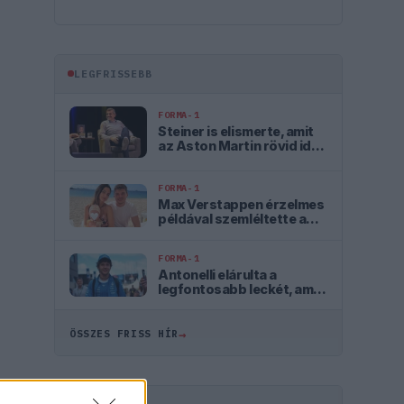
LEGFRISSEBB
FORMA-1
Steiner is elismerte, amit
az Aston Martin rövid idő
alatt végrehajtott
FORMA-1
Max Verstappen érzelmes
példával szemléltette a
család fontosságát
FORMA-1
Antonelli elárulta a
legfontosabb leckét, amit
Hamiltontól és
Verstappentől tanult
→
ÖSSZES FRISS HÍR