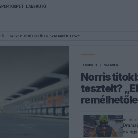
SPORTOK
PIT LANE
AUTÓ
BŐL EGYSZER REMÉLHETŐLEG SZALAGCÍM LESZ”
FORMA-1
/
MCLAREN
Norris tito
tesztelt? „
remélhetőle
NE HAGY
Drámai
és egy