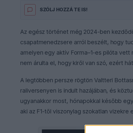
SZÓLJ HOZZÁ TE IS!
Az egész történet még 2024-ben kezdődött
csapatmenedzsere arról beszélt, hogy tud
amelyen egy aktív Forma–1-es pilóta vett 
nem árulta el, hogy kiről van szó, ezért há
A legtöbben persze rögtön Valtteri Bottas
raliversenyen is indult hazájában, és köztu
ugyanakkor most, hónapokkal később egy p
aki az F1-től viszonylag szokatlan vizekre 