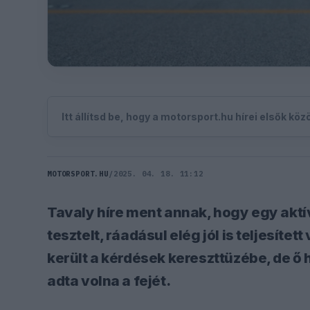
Itt állítsd be, hogy a motorsport.hu hírei elsők kö
MOTORSPORT.HU
/
2025. 04. 18. 11:12
Tavaly híre ment annak, hogy egy aktív
tesztelt, ráadásul elég jól is teljesít
került a kérdések kereszttüzébe, de ő 
adta volna a fejét.