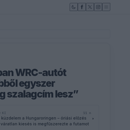
kban WRC-autót
Ebből egyszer
g szalagcím lesz”
11 n
D KI
 küzdelem a Hungaroringen – óriási előzés
 váratlan kiesés is megfűszerezte a futamot