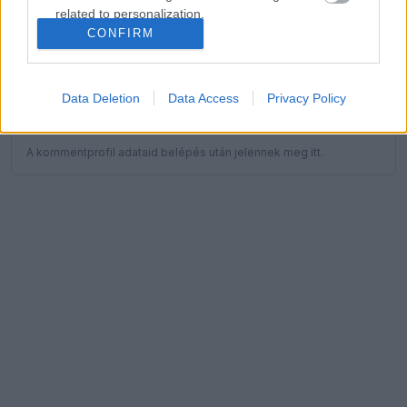
related to personalization.
CONFIRM
I want to allow Google to enable storage
KOMMENTPROFIL
related to security, including authentication
functionality and fraud prevention, and other
Data Deletion
Data Access
Privacy Policy
user protection.
?
A kommentprofil adataid belépés után jelennek meg itt.