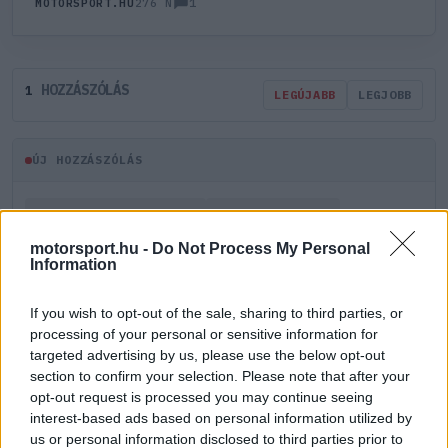
1
MOTORSPORT.HU
276 N
HOZZÁSZÓLÁS
1
LEGÚJABB
LEGJOBB
ÚJ HOZZÁSZÓLÁS
Meglévő felhasználó
Új felhasználó
motorsport.hu -
Do Not Process My Personal
Information
Belépés e-maillel
If you wish to opt-out of the sale, sharing to third parties, or
processing of your personal or sensitive information for
targeted advertising by us, please use the below opt-out
section to confirm your selection. Please note that after your
opt-out request is processed you may continue seeing
Belépés
Elfelejtett jelszó?
interest-based ads based on personal information utilized by
us or personal information disclosed to third parties prior to