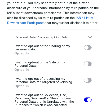
your opt-out. You may separately opt-out of the further
Régi rendszerű fiókkal rendelkezel?
disclosure of your personal information by third parties on the
Lépj be felhasználónévvel és jelszóval, majd állj át
IAB’s list of downstream participants. This information may
az e-mail alapú rendszerre.
also be disclosed by us to third parties on the
IAB’s List of
Downstream Participants
that may further disclose it to other
third parties.
Please note that this website/app uses one or more Google
V
Personal Data Processing Opt Outs
services and may gather and store information including but
Versenyeznikénevagymi
HITELESÍTETT
not limited to your visit or usage behaviour. You may click to
I want to opt-out of the Sharing of my
@versenyeznikenevagymi
2025. 11. 03. 09:42
(szerkesztve)
personal data.
grant or deny consent to Google and its third-party tags to
Opted In
use your data for below specified purposes in below Google
"végül azonban engednie kellett a Red Bull
consent section.
I want to opt-out of the Sale of my
tempójának"
Personal Data.
Opted In
Hát jó, így is mondhatjuk hogy BEA 2x állt ki VER
meg csak 1x. Végül is ez a RB tempója volt...A
I want to opt-out of processing my
Personal Data for Targeted Advertising.
boxban való előzés is előzés, csak hát azért
Opted In
mégsem a pályán történt...
I want to opt-out of Collection, Use,
Retention, Sale, and/or Sharing of my
Personal Data that Is Unrelated with the
0
0
Némítás
Válasz
Purposes for which it was collected.