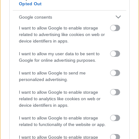
Opted Out
Google consents
I want to allow Google to enable storage
Friss tartalmakért kövessetek minket a Google
related to advertising like cookies on web or
Híreken is.
device identifiers in apps.
I want to allow my user data to be sent to
FRISS HÍREK
Google for online advertising purposes.
ÖSSZES
Fájdalmas döntésre készül a Red Bull az új
I want to allow Google to send me
17:40
1
szabályok miatt
personalized advertising.
Váratlan mentőövet kaphat Liam Lawson a Red
17:07
2
I want to allow Google to enable storage
Bulltól
related to analytics like cookies on web or
Bankot robbanthat a Ferrari Max Verstappen
16:34
device identifiers in apps.
3
megszerzéséért
Különleges hangulat vár Antonellire
I want to allow Google to enable storage
16:00
4
Monzában, nem mindenki neki szurkol
related to functionality of the website or app.
Adrian Newey tiszta vizet öntött a pohárba
15:27
5
I want to allow Google to enable storage
Fernando Alonso jövőjéről