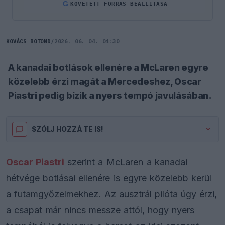
G
KÖVETETT FORRÁS BEÁLLÍTÁSA
KOVÁCS BOTOND
/
2026. 06. 04. 04:30
A kanadai botlások ellenére a McLaren egyre
közelebb érzi magát a Mercedeshez, Oscar
Piastri pedig bízik a nyers tempó javulásában.
SZÓLJ HOZZÁ TE IS!
Oscar Piastri
szerint a McLaren a kanadai
hétvége botlásai ellenére is egyre közelebb kerül
a futamgyőzelmekhez. Az ausztrál pilóta úgy érzi,
a csapat már nincs messze attól, hogy nyers