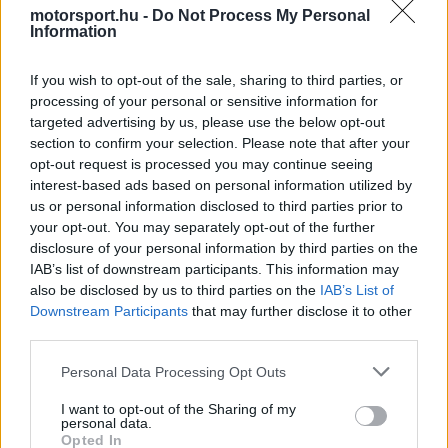
is
motorsport.hu -
Do Not Process My Personal
is not supported.
Information
Video
a
Player
is
loading.
modal
If you wish to opt-out of the sale, sharing to third parties, or
processing of your personal or sensitive information for
window.
targeted advertising by us, please use the below opt-out
section to confirm your selection. Please note that after your
opt-out request is processed you may continue seeing
interest-based ads based on personal information utilized by
us or personal information disclosed to third parties prior to
„Még mindig van min dolgoznunk, hogy
your opt-out. You may separately opt-out of the further
gyorsabbá tegyük az autót. Kanada több
disclosure of your personal information by third parties on the
IAB’s list of downstream participants. This information may
szempontból is pozitív hétvége volt, az
also be disclosed by us to third parties on the
IAB’s List of
eredmények ugyan nem lettek különösebben
Downstream Participants
that may further disclose it to other
third parties.
látványosak, de úgy érzem, Miamihoz képest
Please note that this website/app uses one or more Google
több területen is jókora előrelépést értem el” –
Personal Data Processing Opt Outs
services and may gather and store information including but
fogalmazott a csapat ausztrál versenyzője.
not limited to your visit or usage behaviour. You may click to
I want to opt-out of the Sharing of my
personal data.
grant or deny consent to Google and its third-party tags to
Opted In