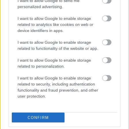
I want to allow Google to send me
Piastri hozzátette, hogy mindig vannak magukkal
personalized advertising.
vihető pozitívumok, még ha olykor alaposan is
I want to allow Google to enable storage
kell keresniük ezeket. A megtalált apróságok
related to analytics like cookies on web or
szerinte kimondottan jó előjelnek számítanak a
device identifiers in apps.
soron következő monacói hétvége előtt.
I want to allow Google to enable storage
related to functionality of the website or app.
Reális közelségben a rivális
I want to allow Google to enable storage
related to personalization.
Bár a mezőny mércéjét jelenleg George Russell és
I want to allow Google to enable storage
Andrea Kimi Antonelli csapata jelenti, a wokingiak
related to security, including authentication
fokozatosan dolgozzák le a hátrányukat. A
functionality and fraud prevention, and other
user protection.
jelentősen továbbfejlesztett MCL40-es, illetve a
Mercedes-erőforrás jobb megértése révén Lando
Norrisék egyre többször tudnak beleszólni az
CONFIRM
élmezőny küzdelmeibe.