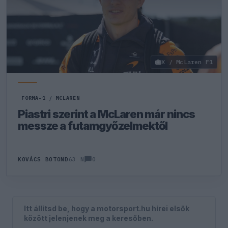
X / McLaren F1
FORMA-1
/
MCLAREN
Piastri szerint a McLaren már nincs
messze a futamgyőzelmektől
0
KOVÁCS BOTOND
63 N
Itt állítsd be, hogy a motorsport.hu hírei elsők
között jelenjenek meg a keresőben.