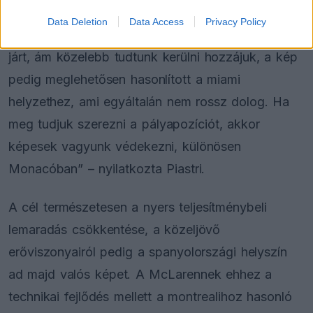
Data Deletion
Data Access
Privacy Policy
„A Mercedes még mindig egyértelműen előttünk
járt, ám közelebb tudtunk kerülni hozzájuk, a kép
pedig meglehetősen hasonlított a miami
helyzethez, ami egyáltalán nem rossz dolog. Ha
meg tudjuk szerezni a pályapozíciót, akkor
képesek vagyunk védekezni, különösen
Monacóban” – nyilatkozta Piastri.
A cél természetesen a nyers teljesítménybeli
lemaradás csökkentése, a közeljövő
erőviszonyairól pedig a spanyolországi helyszín
ad majd valós képet. A McLarennek ehhez a
technikai fejlődés mellett a montrealihoz hasonló