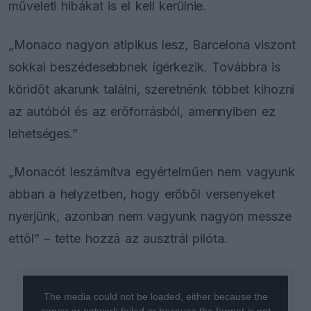
műveleti hibákat is el kell kerülnie.
„Monaco nagyon atipikus lesz, Barcelona viszont
sokkal beszédesebbnek ígérkezik. Továbbra is
köridőt akarunk találni, szeretnénk többet kihozni
az autóból és az erőforrásból, amennyiben ez
lehetséges.”
„Monacót leszámítva egyértelműen nem vagyunk
abban a helyzetben, hogy erőből versenyeket
nyerjünk, azonban nem vagyunk nagyon messze
ettől” – tette hozzá az ausztrál pilóta.
This
is
a
The media could not be loaded, either because the
modal
window.
server or network failed or because the format is not