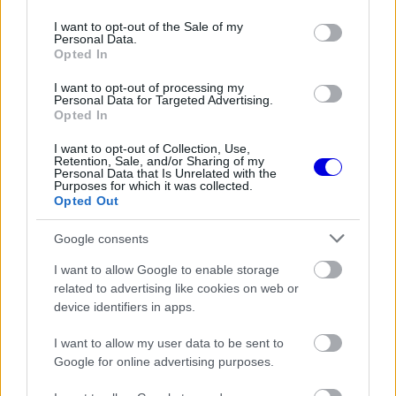
use your data for below specified purposes in below Google
EZEKET IS AJÁNLJUK
consent section.
I want to opt-out of the Sale of my
Personal Data.
Opted In
FORMA-1
Jelentős összeget kér Alonso az
I want to opt-out of processing my
Personal Data for Targeted Advertising.
Aston Martintól a folytatásért
Opted In
I want to opt-out of Collection, Use,
Retention, Sale, and/or Sharing of my
Personal Data that Is Unrelated with the
FORMA-1
Purposes for which it was collected.
A B-konstrukció csak a kezdet
Opted Out
volt, agresszív fejlesztési rohamot
indít az Aston Martin
Google consents
I want to allow Google to enable storage
related to advertising like cookies on web or
FORMA-1
device identifiers in apps.
Ezt a hibát még Fred Vasseur sem
tudja letagadni a Ferrarinál
I want to allow my user data to be sent to
Google for online advertising purposes.