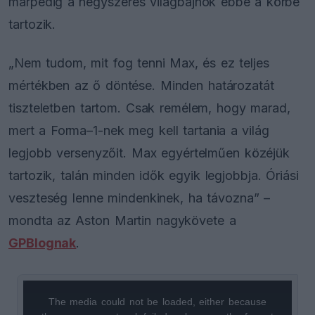
márpedig a négyszeres világbajnok ebbe a körbe
tartozik.
„Nem tudom, mit fog tenni Max, és ez teljes
mértékben az ő döntése. Minden határozatát
tiszteletben tartom. Csak remélem, hogy marad,
mert a Forma–1-nek meg kell tartania a világ
legjobb versenyzőit. Max egyértelműen közéjük
tartozik, talán minden idők egyik legjobbja. Óriási
veszteség lenne mindenkinek, ha távozna” –
mondta az Aston Martin nagykövete a
GPBlognak
.
The media could not be loaded, either because
This