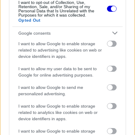
I want to opt-out of Collection, Use,
Retention, Sale, and/or Sharing of my
Personal Data that Is Unrelated with the
Purposes for which it was collected.
Opted Out
„Őszintén szólva nem tudom, merre tartunk, és
nem is az én dolgom dönteni erről. Abban viszont
Google consents
biztos vagyok, hogy bármit lépnek, az előrelépést
I want to allow Google to enable storage
jelent majd. A Forma–1 mindig képes volt
related to advertising like cookies on web or
device identifiers in apps.
megújulni.”
I want to allow my user data to be sent to
Google for online advertising purposes.
Példaként az energiamenedzsment körüli vitákat
említette. „A versenyzők nem voltak elégedettek
I want to allow Google to send me
personalized advertising.
az elektrifikáció szintjével, de történtek
módosítások, és az időmérőn már látszott, hogy
I want to allow Google to enable storage
related to analytics like cookies on web or
jobban működik a rendszer.”
device identifiers in apps.
I want to allow Google to enable storage
Verstappent nem szabad leírni