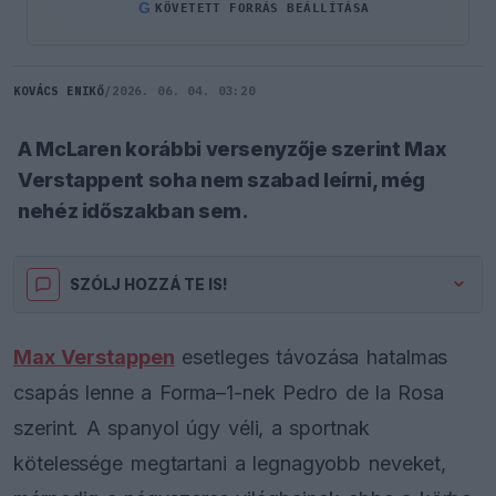
G
KÖVETETT FORRÁS BEÁLLÍTÁSA
KOVÁCS ENIKŐ
/
2026. 06. 04. 03:20
A McLaren korábbi versenyzője szerint Max
Verstappent soha nem szabad leírni, még
nehéz időszakban sem.
SZÓLJ HOZZÁ TE IS!
Max Verstappen
esetleges távozása hatalmas
csapás lenne a Forma–1-nek Pedro de la Rosa
szerint. A spanyol úgy véli, a sportnak
kötelessége megtartani a legnagyobb neveket,