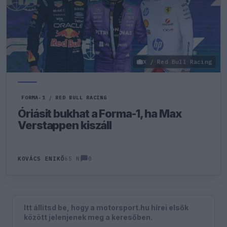
X / Red Bull Racing
FORMA-1
/
RED BULL RACING
Óriásit bukhat a Forma-1, ha Max
Verstappen kiszáll
0
KOVÁCS ENIKŐ
65 N
Itt állítsd be, hogy a motorsport.hu hírei elsők
között jelenjenek meg a keresőben.