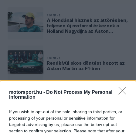
FORMA-1
A Hondánál hisznek az áttörésben,
teljesen új motorral érkeznek a
Holland Nagydíjra az Aston
Martinnal
FORMA-1
Rendkívül okos döntést hozott az
Aston Martin az F1-ben
motorsport.hu -
Do Not Process My Personal
FORMA-1
Information
Mélypontról mentené meg F1-es
projektjét a Honda a sokkoló
szezonkezdés után
If you wish to opt-out of the sale, sharing to third parties, or
processing of your personal or sensitive information for
targeted advertising by us, please use the below opt-out
section to confirm your selection. Please note that after your