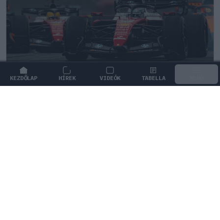
KEZDŐLAP
HÍREK
VIDEÓK
TABELLA
MENÜ
FORMA-1
Radikális ötlettel állt elő a korábbi F1-
es fenegyerek
Juan Pablo Montoya szerint minden egyes hétvégén
sprintfutamot kellene rendezni a Forma–1-ben a
szurkolók szórakoztatásáért.
1
HEGEDŰS LÁSZLÓ
28 P