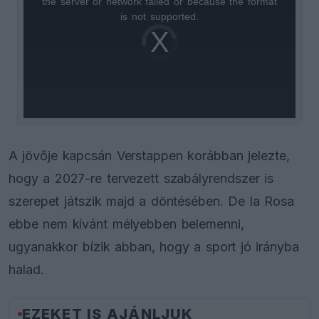
the server or network failed or because the format
is
is not supported.
Video
a
Player
is
loading.
modal
window.
A jövője kapcsán Verstappen korábban jelezte,
hogy a 2027-re tervezett szabályrendszer is
szerepet játszik majd a döntésében. De la Rosa
ebbe nem kívánt mélyebben belemenni,
ugyanakkor bízik abban, hogy a sport jó irányba
halad.
EZEKET IS AJÁNLJUK