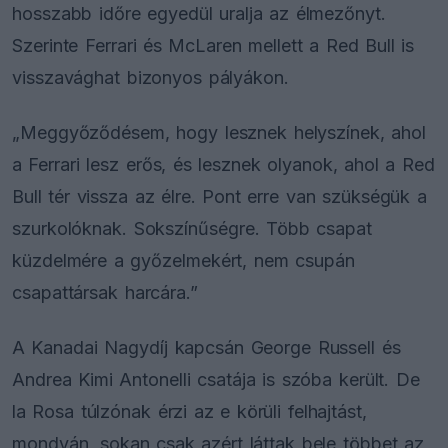
hosszabb időre egyedül uralja az élmezőnyt.
Szerinte Ferrari és McLaren mellett a Red Bull is
visszavághat bizonyos pályákon.
„Meggyőződésem, hogy lesznek helyszínek, ahol
a Ferrari lesz erős, és lesznek olyanok, ahol a Red
Bull tér vissza az élre. Pont erre van szükségük a
szurkolóknak. Sokszínűségre. Több csapat
küzdelmére a győzelmekért, nem csupán
csapattársak harcára.”
A Kanadai Nagydíj kapcsán George Russell és
Andrea Kimi Antonelli csatája is szóba került. De
la Rosa túlzónak érzi az e körüli felhajtást,
mondván, sokan csak azért láttak bele többet az