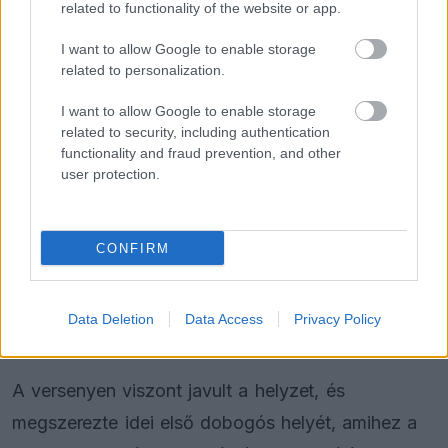
related to functionality of the website or app.
De la Rosa szerint a mostani erőviszonyok sem
I want to allow Google to enable storage
related to personalization.
véglegesek. Úgy látja, a következő futamokon
pályáról pályára változhat, melyik csapat kerül
I want to allow Google to enable storage
related to security, including authentication
előnybe. Az idei szezonban eddig a
Mercedes
, a
functionality and fraud prevention, and other
McLaren és a Ferrari mögött a Red Bull csak
user protection.
negyedik erőként szerepelt. A Kanadai Nagydíjon
Verstappen nyíltan bírálta a beállításokat, amelyek
CONFIRM
szerinte nem működtek, hiába jelezte előre az
aggályait. Az időmérő után nem is rejtette véka
Data Deletion
Data Access
Privacy Policy
alá az elégedetlenségét.
A versenyen viszont javult a helyzet, és
megszerezte idei első dobogós helyét, amihez a