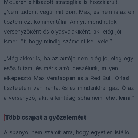
McLaren elhibázott stratégiája is hozzájárult.
„Nem tudom, végül mit dönt Max, és nem is az én
tisztem ezt kommentálni. Annyit mondhatok
versenyzőként és olyasvalakiként, aki elég jól
ismeri őt, hogy mindig számolni kell vele.”
„Még akkor is, ha az autója nem elég jó, elég egy
esős futam, és máris arról beszélünk, milyen
elképesztő Max Verstappen és a Red Bull. Óriási
tiszteletem van iránta, és ez mindenkire igaz. Ő az
a versenyző, akit a leintésig soha nem lehet leírni.”
Több csapat a győzelemért
A spanyol nem számít arra, hogy egyetlen istálló