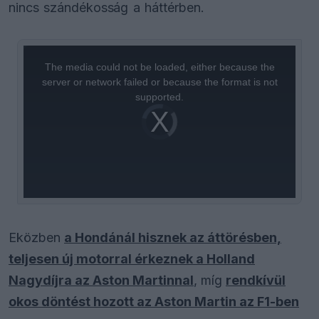
nincs szándékosság a háttérben.
This
is
a
The media could not be loaded, either because the
modal
window.
server or network failed or because the format is not
supported.
Video
Player
is
loading.
Eközben
a Hondánál hisznek az áttörésben,
teljesen új motorral érkeznek a Holland
Nagydíjra az Aston Martinnal
, míg
rendkívül
okos döntést hozott az Aston Martin az F1-ben