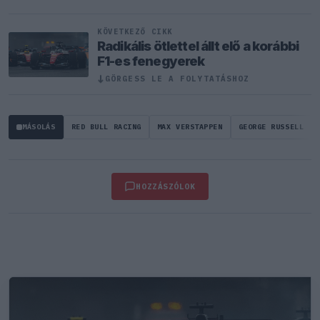
KÖVETKEZŐ CIKK
Radikális ötlettel állt elő a korábbi
F1-es fenegyerek
GÖRGESS LE A FOLYTATÁSHOZ
↓
MÁSOLÁS
RED BULL RACING
MAX VERSTAPPEN
GEORGE RUSSELL
HOZZÁSZÓLOK