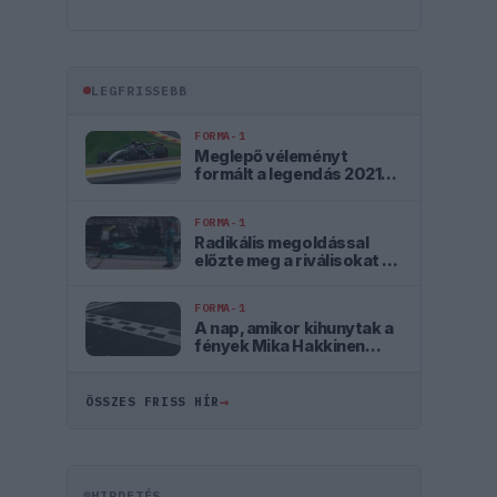
LEGFRISSEBB
FORMA-1
Meglepő véleményt
formált a legendás 2021-
es F1-es bajnoki
párharcról Antonelli
FORMA-1
Radikális megoldással
előzte meg a riválisokat az
Aston Martin
FORMA-1
A nap, amikor kihunytak a
fények Mika Hakkinen
előtt
→
ÖSSZES FRISS HÍR
HIRDETÉS