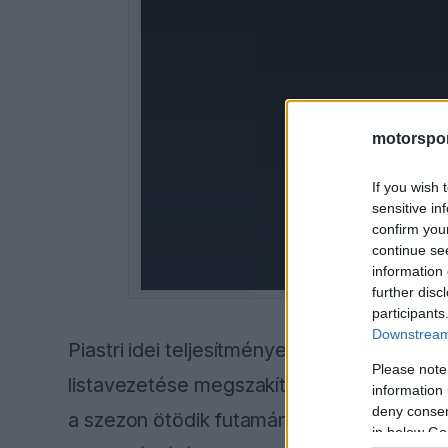
a
modal
window.
motorspor
If you wish 
sensitive in
confirm you
continue se
information 
further disc
participants
Downstream 
Piastri idei teljesítménye e tekintetben k
Please note
listavezetése megszakítás nélkül, egymá
information 
deny consent
a szezon ötödik futamán, Dzsiddában arat
in below Go