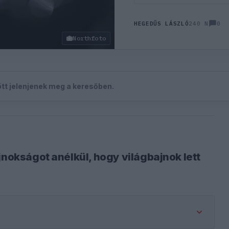
0
HEGEDŰS LÁSZLÓ
240 N
Northfoto
zött jelenjenek meg a keresőben.
jnokságot anélkül, hogy világbajnok lett