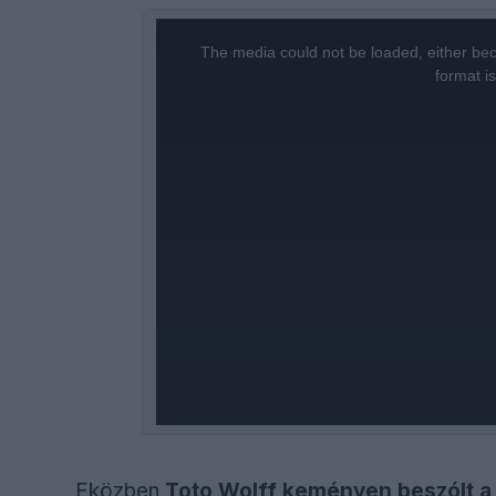
This
is
a
The media could not be loaded, either bec
modal
window.
format i
Eközben
Toto Wolff keményen beszólt a