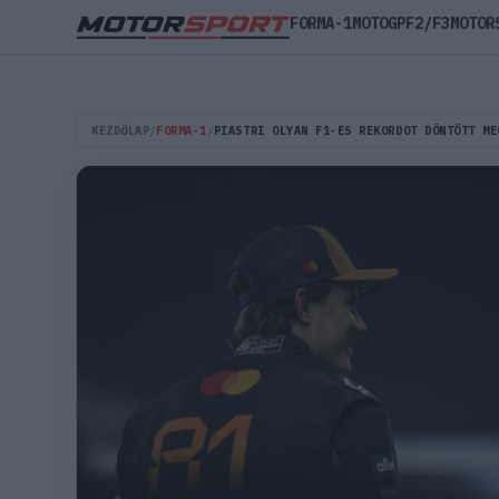
FORMA-1
MOTOGP
F2/F3
MOTOR
KEZDŐLAP
/
FORMA-1
/
PIASTRI OLYAN F1-ES REKORDOT DÖNTÖTT ME