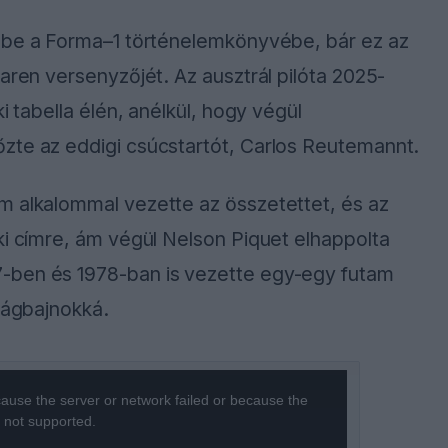
t be a Forma–1 történelemkönyvébe, bár ez az
aren versenyzőjét. Az ausztrál pilóta 2025-
i tabella élén, anélkül, hogy végül
zte az eddigi csúcstartót, Carlos Reutemannt.
m alkalommal vezette az összetettet, és az
ki címre, ám végül Nelson Piquet elhappolta
-ben és 1978-ban is vezette egy-egy futam
ilágbajnokká.
ause the server or network failed or because the
s not supported.