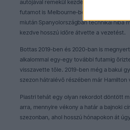
autójával remekül kezdett: megnyerte a s
futamot is Melbourne-ben. Az összetett él
miután Spanyolországban technikai hiba m
kezdve hosszú időre átvette a vezetést.
Bottas 2019-ben és 2020-ban is megnyert
alkalommal egy-egy további futamig őrizte 
visszavette tőle. 2019-ben még a bakui győ
szezon hátralévő részében már Hamilton vo
Piastri tehát egy olyan rekordot döntött 
arra, mennyire vékony a határ a bajnoki c
szezonban, ahol hosszú hónapokon át úgy 