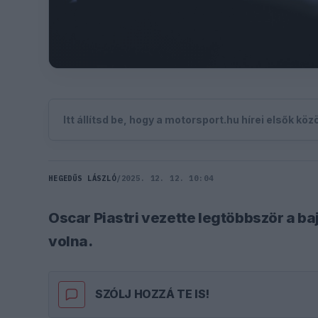
Itt állítsd be, hogy a motorsport.hu hírei elsők kö
HEGEDŰS LÁSZLÓ
/
2025. 12. 12. 10:04
Oscar Piastri vezette legtöbbször a ba
volna.
SZÓLJ HOZZÁ TE IS!