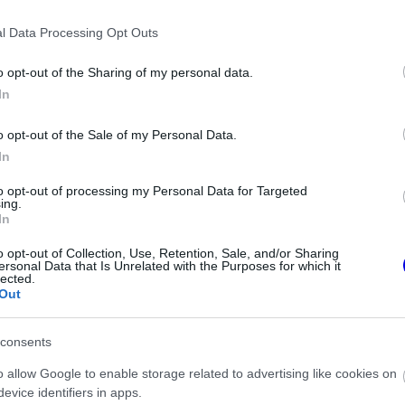
n október végéig őrizte is azt.
l Data Processing Opt Outs
o opt-out of the Sharing of my personal data.
In
o opt-out of the Sale of my Personal Data.
In
to opt-out of processing my Personal Data for Targeted
ing.
In
o opt-out of Collection, Use, Retention, Sale, and/or Sharing
ersonal Data that Is Unrelated with the Purposes for which it
FORMA-1
lected.
érne a Red Bullhoz,
A saját protezsáltja állhat Max
Out
emért harcolhatna
Verstappen útjába a jövőben
consents
versenyhétvégén, amikor a későbbi világbajnok
o allow Google to enable storage related to advertising like cookies on
zdve már nem is engedte ki a kezéből. Piastri
evice identifiers in apps.