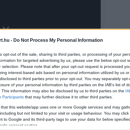
t.hu -
Do Not Process My Personal Information
to opt-out of the sale, sharing to third parties, or processing of your per
formation for targeted advertising by us, please use the below opt-out s
r selection. Please note that after your opt-out request is processed y
eing interest-based ads based on personal information utilized by us or
disclosed to third parties prior to your opt-out. You may separately opt-
losure of your personal information by third parties on the IAB’s list of
. This information may also be disclosed by us to third parties on the
IA
Participants
that may further disclose it to other third parties.
ülönösen figyelemre méltó, ugyanis a tizenöt
 that this website/app uses one or more Google services and may gath
st követően történt. A 24 éves versenyző még
including but not limited to your visit or usage behaviour. You may click 
 to Google and its third-party tags to use your data for below specifi
ott győzelmével vette át a vezetést
ogle consent section.