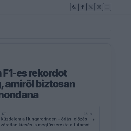
n F1-es rekordot
, amiről biztosan
emondana
13 n
D KI
 küzdelem a Hungaroringen – óriási előzés
 váratlan kiesés is megfűszerezte a futamot