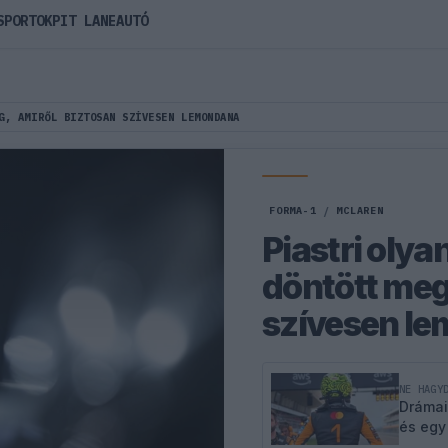
SPORTOK
PIT LANE
AUTÓ
G, AMIRŐL BIZTOSAN SZÍVESEN LEMONDANA
FORMA-1
/
MCLAREN
Piastri olya
döntött meg
szívesen l
NE HAGY
Drámai
és egy