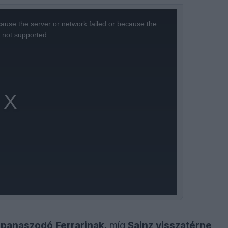
ause the server or network failed or because the
s not supported.
 panaszodó Ferrarinak
, míg
Sainz visszatérne