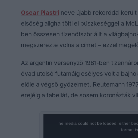
Oscar Piastri
neve újabb rekorddal kerül
elsőség aligha tölti el büszkeséggel a McL
ben összesen tizenötször állt a világbajnok
megszerezte volna a címet – ezzel megelő
Az argentin versenyző 1981-ben tizenháro
évad utolsó futamáig esélyes volt a bajno
előle a végső győzelmet. Reutemann 1977
erejéig a tabellát, de sosem koronázták v
This
The media could not be loaded, either bec
is
format i