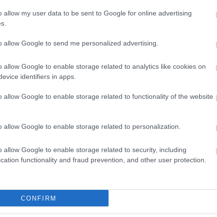
rült jól, ugyanis az utolsó kilenc nagydíjon
o allow my user data to be sent to Google for online advertising
s.
yőzelme – sprintversenyeket nem számítva –
to allow Google to send me personalized advertising.
meg, a szezon tizenötödik állomásán.
o allow Google to enable storage related to analytics like cookies on
z, hogy egy hasonlóan kínos rekordot állítson
evice identifiers in apps.
 összetett elsőséget, akkor nyolc világbajnoki
o allow Google to enable storage related to functionality of the website
eutemann mögött – megelőzve Stirling Mosst,
em lett világbajnok, noha négyszer második,
o allow Google to enable storage related to personalization.
o allow Google to enable storage related to security, including
cation functionality and fraud prevention, and other user protection.
 versenyző is szerepel a cím nélküli
ltteri Bottas
egyaránt öt alkalommal vezették
CONFIRM
es szezon elején, a Ferrari új talajhatású