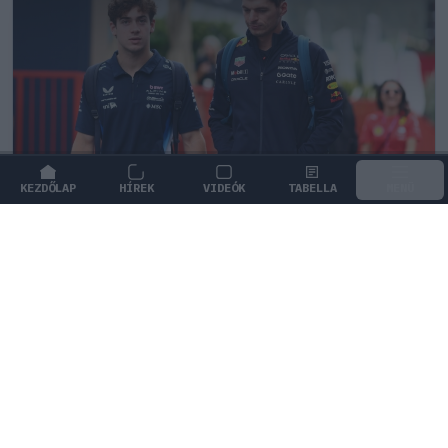
KEZDŐLAP
HÍREK
VIDEÓK
TABELLA
MENÜ
FORMA-1
/
MCLAREN
A saját protezsáltja állhat Max
Verstappen útjába a jövőben
Max Verstappen különleges tehetséget támogat, aki
akár a rivális McLarennél is kiköthet a jövőben.
0
KISS SÁNDOR
3Ó