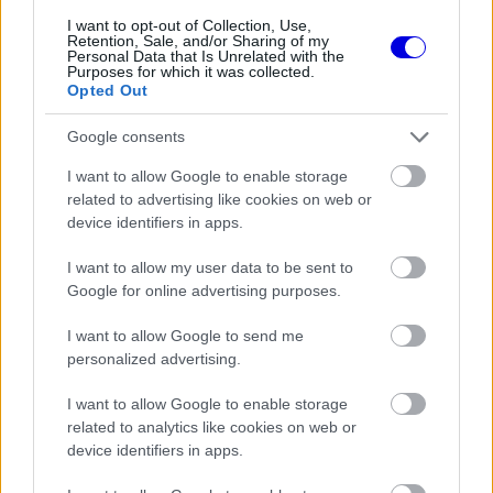
I want to opt-out of Collection, Use,
Retention, Sale, and/or Sharing of my
Personal Data that Is Unrelated with the
FORMA-1
Purposes for which it was collected.
Francia hatalomátvételről
Opted Out
suttognak a Red Bullnál
Google consents
I want to allow Google to enable storage
related to advertising like cookies on web or
FORMA-1
device identifiers in apps.
Óriási fordulat Lewis Hamilton
jövőjével kapcsolatban
I want to allow my user data to be sent to
Google for online advertising purposes.
I want to allow Google to send me
FORMA-1
Kellemetlen meglepetés érte a
personalized advertising.
nyári szünetben a Forma–1-es
pilótát
I want to allow Google to enable storage
related to analytics like cookies on web or
device identifiers in apps.
"Ahogy ő maga is említette a hétvége előtt, az