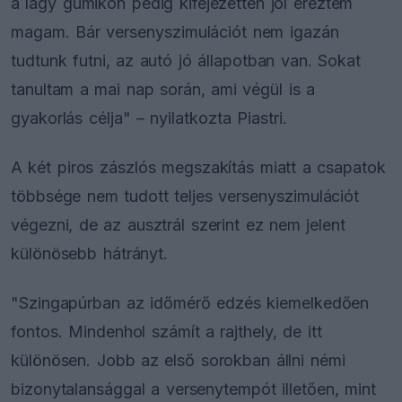
a lágy gumikon pedig kifejezetten jól éreztem
magam. Bár versenyszimulációt nem igazán
tudtunk futni, az autó jó állapotban van. Sokat
tanultam a mai nap során, ami végül is a
gyakorlás célja" – nyilatkozta Piastri.
A két piros zászlós megszakítás miatt a csapatok
többsége nem tudott teljes versenyszimulációt
végezni, de az ausztrál szerint ez nem jelent
különösebb hátrányt.
"Szingapúrban az időmérő edzés kiemelkedően
fontos. Mindenhol számít a rajthely, de itt
különösen. Jobb az első sorokban állni némi
bizonytalansággal a versenytempót illetően, mint