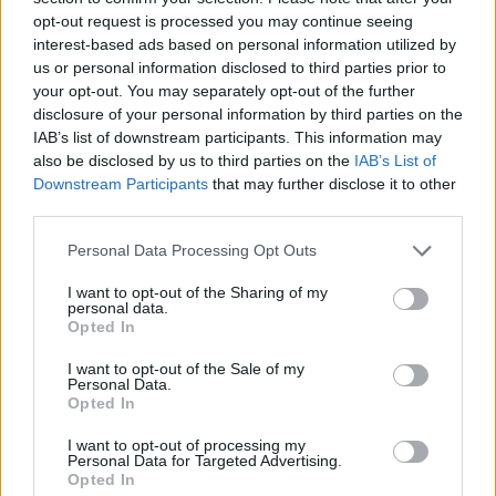
is
is not supported.
opt-out request is processed you may continue seeing
Video
interest-based ads based on personal information utilized by
a
Player
is
us or personal information disclosed to third parties prior to
loading.
modal
your opt-out. You may separately opt-out of the further
disclosure of your personal information by third parties on the
window.
IAB’s list of downstream participants. This information may
also be disclosed by us to third parties on the
IAB’s List of
Downstream Participants
that may further disclose it to other
third parties.
"Remek napot zárt Oscar, pontosan erre volt
Please note that this website/app uses one or more Google
Personal Data Processing Opt Outs
szüksége Baku után. Láthatóan boldog, nyugodt
services and may gather and store information including but
not limited to your visit or usage behaviour. You may click to
I want to opt-out of the Sharing of my
és magabiztos, ami rendkívül pozitív jel" –
personal data.
grant or deny consent to Google and its third-party tags to
Opted In
fogalmazott Chadwick, aki szerint a bakui hibák
use your data for below specified purposes in below Google
consent section.
I want to opt-out of the Sale of my
természete megkönnyítette Piastri számára a
Personal Data.
Opted In
továbblépést.
I want to opt-out of processing my
Personal Data for Targeted Advertising.
EZEKET IS AJÁNLJUK
Opted In