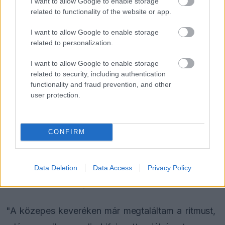
I want to allow Google to enable storage
olyan kirívó és nem jellemző hibákat, mint amiket
related to functionality of the website or app.
Bakuban vétett, sokkal könnyebb feldolgozni,
I want to allow Google to enable storage
mintha apró botlások sorozatáról lenne szó. Egy
related to personalization.
rajtkiugrás például olyan egyértelmű hiba, amit
I want to allow Google to enable storage
related to security, including authentication
könnyebb letudni és továbblépni" – mondta a
functionality and fraud prevention, and other
szakértő.
user protection.
Az ausztrál versenyző tavaly még komoly
CONFIRM
kihívásokkal küzdött Szingapúrban, ahol 41
másodperces hátrányban ért célba csapattársához
képest, most azonban úgy érzi, jó úton halad az
Data Deletion
Data Access
Privacy Policy
MCL39-es versenyautóval.
"A közepes keveréken már megtaláltam a ritmust,