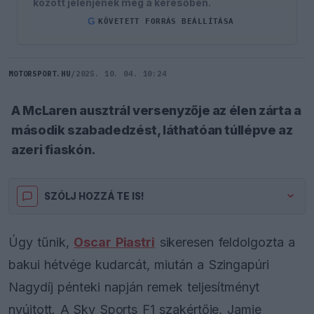
között jelenjenek meg a keresőben.
G
KÖVETETT FORRÁS BEÁLLÍTÁSA
MOTORSPORT.HU
/
2025. 10. 04. 10:24
A McLaren ausztrál versenyzője az élen zárta a
második szabadedzést, láthatóan túllépve az
azeri fiaskón.
SZÓLJ HOZZÁ TE IS!
Úgy tűnik,
Oscar Piastri
sikeresen feldolgozta a
bakui hétvége kudarcát, miután a Szingapúri
Nagydíj pénteki napján remek teljesítményt
nyújtott. A Sky Sports F1 szakértője, Jamie