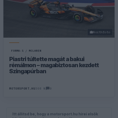
Northfoto
FORMA-1
/
MCLAREN
Piastri túltette magát a bakui
rémálmon – magabiztosan kezdett
Szingapúrban
0
MOTORSPORT.HU
308 N
Itt állítsd be, hogy a motorsport.hu hírei elsők