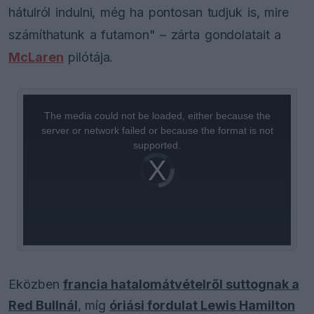
hátulról indulni, még ha pontosan tudjuk is, mire
számíthatunk a futamon" – zárta gondolatait a
McLaren
pilótája.
This
is
a
The media could not be loaded, either because the
modal
window.
server or network failed or because the format is not
supported.
Video
Player
is
loading.
Eközben
francia hatalomátvételről suttognak a
Red Bullnál
, míg
óriási fordulat Lewis Hamilton