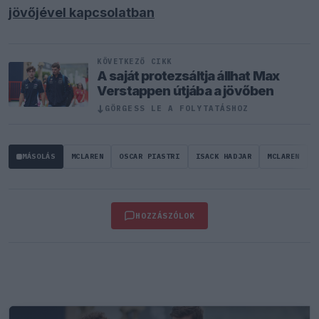
jövőjével kapcsolatban
KÖVETKEZŐ CIKK
A saját protezsáltja állhat Max
Verstappen útjába a jövőben
↓
GÖRGESS LE A FOLYTATÁSHOZ
MÁSOLÁS
MCLAREN
OSCAR PIASTRI
ISACK HADJAR
MCLAREN
HOZZÁSZÓLOK