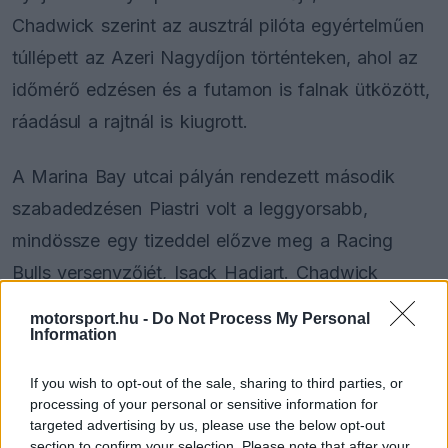
Chadwick szerint az ausztrál pilóta egyértelműen
túllépett az Azeri Nagydíjon történteken, ahol az
időmérő edzésen és a futamon is falnak ütközött,
ráadásul a rajtnál is kiugrott.
A Marina Bay utcai pályán rendezett második
szabadedzésen Piastri volt a leggyorsabb,
mindössze egy tizeddel előzve meg a Racing
Bulls versenyzőjét, Isack Hadjart. Chadwick
szerint szembetűnő a különbség Piastri és
motorsport.hu -
Do Not Process My Personal
Information
csapattársa, Lando Norris hozzáállása között.
If you wish to opt-out of the sale, sharing to third parties, or
processing of your personal or sensitive information for
The media could not be loaded, either because
This
targeted advertising by us, please use the below opt-out
the server or network failed or because the format
section to confirm your selection. Please note that after your