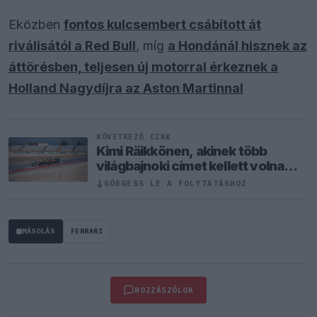
Eközben
fontos kulcsembert csábított át
riválisától a Red Bull
, míg
a Hondánál hisznek az
áttörésben, teljesen új motorral érkeznek a
Holland Nagydíjra az Aston Martinnal
KÖVETKEZŐ CIKK
Kimi Räikkönen, akinek több
világbajnoki címet kellett volna
nyernie a McLarennel
↓
GÖRGESS LE A FOLYTATÁSHOZ
MÁSOLÁS
FERRARI
HOZZÁSZÓLOK