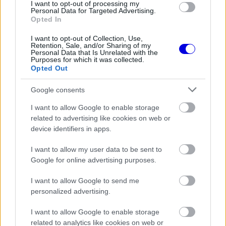
I want to opt-out of processing my
Personal Data for Targeted Advertising.
EZEKET IS AJÁNLJUK
Opted In
I want to opt-out of Collection, Use,
Retention, Sale, and/or Sharing of my
FORMA-1
Personal Data that Is Unrelated with the
Fontos kulcsembert csábított át
Purposes for which it was collected.
riválisától a Red Bull
Opted Out
Google consents
I want to allow Google to enable storage
FORMA-1
related to advertising like cookies on web or
A Hondánál hisznek az áttörésben,
device identifiers in apps.
teljesen új motorral érkeznek a
Holland Nagydíjra az Aston
Martinnal
I want to allow my user data to be sent to
Google for online advertising purposes.
I want to allow Google to send me
FORMA-1
Súlyos figyelmeztetést kapott a
personalized advertising.
Ferrari Lewis Hamilton miatt
I want to allow Google to enable storage
related to analytics like cookies on web or