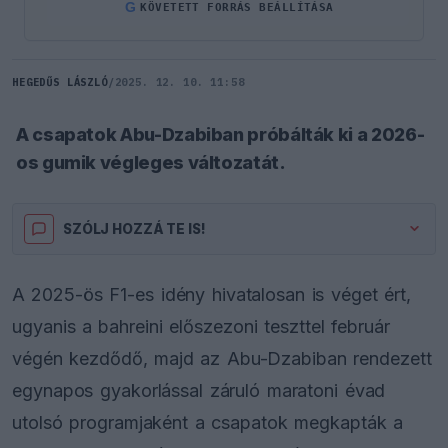
G
KÖVETETT FORRÁS BEÁLLÍTÁSA
HEGEDŰS LÁSZLÓ
/
2025. 12. 10. 11:58
A csapatok Abu-Dzabiban próbálták ki a 2026-
os gumik végleges változatát.
SZÓLJ HOZZÁ TE IS!
A 2025-ös F1-es idény hivatalosan is véget ért,
ugyanis a bahreini előszezoni teszttel február
végén kezdődő, majd az Abu-Dzabiban rendezett
egynapos gyakorlással záruló maratoni évad
utolsó programjaként a csapatok megkapták a