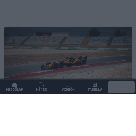
KEZDŐLAP
HÍREK
VIDEÓK
TABELLA
MENÜ
FORMA-1
/
MCLAREN
Kimi Räikkönen, akinek több
világbajnoki címet kellett volna
nyernie a McLarennel