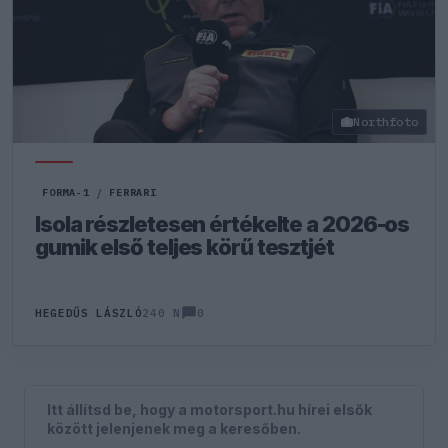
Northfoto
FORMA-1
/
FERRARI
Isola részletesen értékelte a 2026-os
gumik első teljes körű tesztjét
0
HEGEDŰS LÁSZLÓ
240 N
Itt állítsd be, hogy a motorsport.hu hírei elsők
között jelenjenek meg a keresőben.