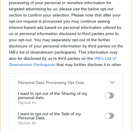
the server or network failed or because the format
processing of your personal or sensitive information for
is
is not supported.
targeted advertising by us, please use the below opt-out
Video
section to confirm your selection. Please note that after your
a
Player
is
opt-out request is processed you may continue seeing
loading.
modal
interest-based ads based on personal information utilized by
us or personal information disclosed to third parties prior to
window.
your opt-out. You may separately opt-out of the further
disclosure of your personal information by third parties on the
IAB’s list of downstream participants. This information may
also be disclosed by us to third parties on the
IAB’s List of
Downstream Participants
that may further disclose it to other
„Ez a tesztnap remek alkalmat adott arra, hogy
third parties.
minden csapat megismerje a 2026-os abroncsok
Please note that this website/app uses one or more Google
Personal Data Processing Opt Outs
végleges változatát, amelyet hétfőn jóváhagytak”
services and may gather and store information including but
– fogalmazott, majd kitért arra is, hogy a szezon
not limited to your visit or usage behaviour. You may click to
I want to opt-out of the Sharing of my
personal data.
grant or deny consent to Google and its third-party tags to
Opted In
során szervezett különböző gumiteszteken a
use your data for below specified purposes in below Google
consent section.
csapatok mindig más-más fejlesztési szakaszban
I want to opt-out of the Sale of my
Personal Data.
járó prototípusokat próbálhattak ki.
Opted In