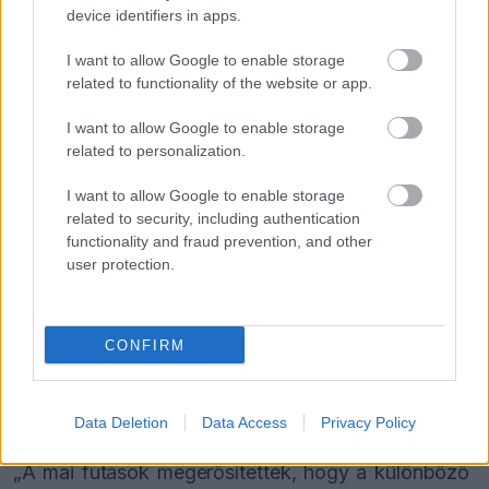
device identifiers in apps.
„Volt köztük teljesen új tervezésű abroncs és
I want to allow Google to enable storage
olyan keverék is, amelyből több variáció készült.
related to functionality of the website or app.
Most először kapták meg a teljes kínálatot, így
I want to allow Google to enable storage
össze tudták vetni a teljesítményt és a
related to personalization.
viselkedést.”
I want to allow Google to enable storage
related to security, including authentication
Isola hangsúlyozta, hogy a csapatok ugyanazokat
functionality and fraud prevention, and other
user protection.
az átalakított tesztautókat használták Abu-
Dzabiban, amelyeket az év során más
helyszíneken is bevetettek, ugyanis így
CONFIRM
közvetlenül összehasonlíthatóvá váltak az elmúlt
hónapokban gyűjtött adatok.
Data Deletion
Data Access
Privacy Policy
„A mai futások megerősítették, hogy a különböző