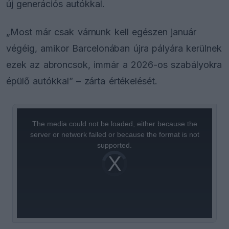
új generációs autókkal.
„Most már csak várnunk kell egészen január
végéig, amikor Barcelonában újra pályára kerülnek
ezek az abroncsok, immár a 2026-os szabályokra
épülő autókkal” – zárta értékelését.
This
is
a
The media could not be loaded, either because the
modal
window.
server or network failed or because the format is not
supported.
Video
Player
is
loading.