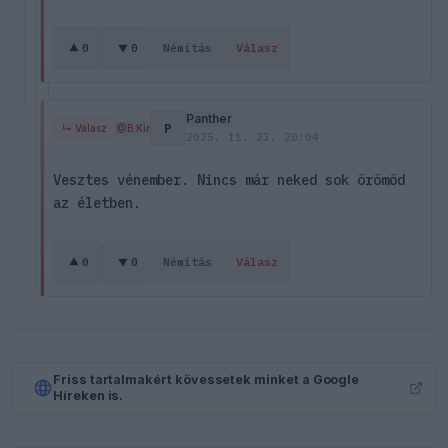
0
0
Némítás
Válasz
Panther
P
↳ Válasz
@B.Kir
2025. 11. 23. 20:04
Vesztes vénember. Nincs már neked sok örömöd
az életben.
0
0
Némítás
Válasz
Friss tartalmakért kövessetek minket a Google
Híreken is.