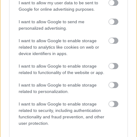
I want to allow my user data to be sent to
Google for online advertising purposes.
5
5
Némítás
Válasz
I want to allow Google to send me
personalized advertising.
I want to allow Google to enable storage
Talpdurranás
T
2025. 11. 23. 18:44
related to analytics like cookies on web or
device identifiers in apps.
Nem új dolog, már a mercinél is ő volt az igazi
I want to allow Google to enable storage
probléma amikor már nem volt rakétájuk :D
related to functionality of the website or app.
7
6
Némítás
Válasz
I want to allow Google to enable storage
related to personalization.
Összecsukás
(4 válasz)
I want to allow Google to enable storage
related to security, including authentication
B.Kir
B
functionality and fraud prevention, and other
↳ Válasz
2025. 11. 23. 18:48
user protection.
Jól van, Pántlika. Toljad csak a hülyeségeidet.