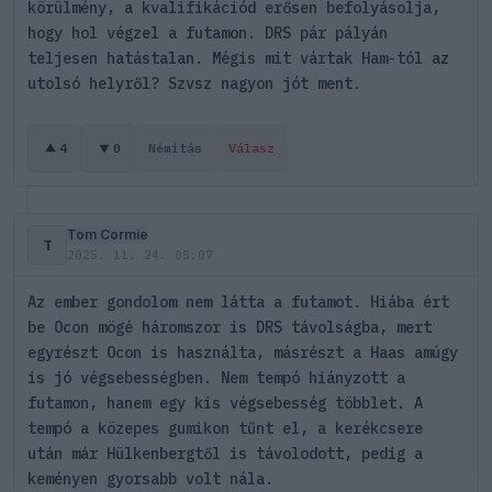
körülmény, a kvalifikációd erősen befolyásolja,
hogy hol végzel a futamon. DRS pár pályán
teljesen hatástalan. Mégis mit vártak Ham-tól az
utolsó helyről? Szvsz nagyon jót ment.
4
0
Némítás
Válasz
Tom Cormie
T
2025. 11. 24. 05:07
Az ember gondolom nem látta a futamot. Hiába ért
be Ocon mögé háromszor is DRS távolságba, mert
egyrészt Ocon is használta, másrészt a Haas amúgy
is jó végsebességben. Nem tempó hiányzott a
futamon, hanem egy kis végsebesség többlet. A
tempó a közepes gumikon tűnt el, a kerékcsere
után már Hülkenbergtől is távolodott, pedig a
keményen gyorsabb volt nála.