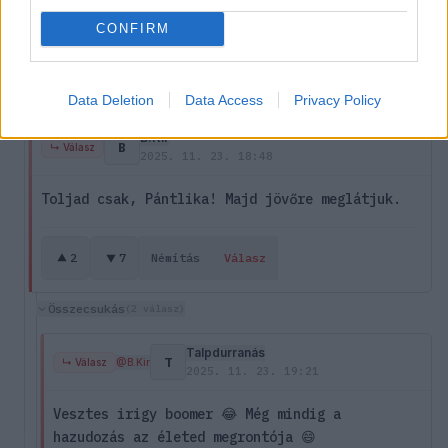
Majd jövőre meglátjuk.
CONFIRM
2
1
Némítás
Válasz
Data Deletion
Data Access
Privacy Policy
B.Kir
B
↳ Válasz
2025. 11. 23. 18:48
Toljad csak, Pántlika! Majd jövőre meglátjuk.
2
7
Némítás
Válasz
Összecsukás
(2 válasz)
Talpdurranás
T
↳ Válasz
@B.Kir
2025. 11. 23. 19:21
Vesztes irigy boomer 😂 Még mindig a
hazudozás az életed megrontója 😄