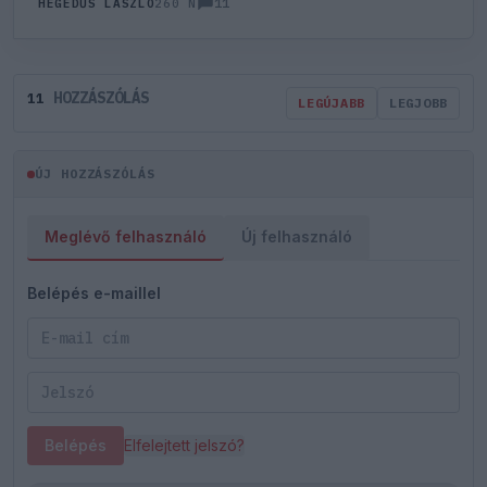
11
HEGEDŰS LÁSZLÓ
260 N
HOZZÁSZÓLÁS
11
LEGÚJABB
LEGJOBB
ÚJ HOZZÁSZÓLÁS
Meglévő felhasználó
Új felhasználó
Belépés e-maillel
Belépés
Elfelejtett jelszó?