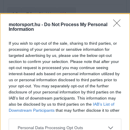
3
0
Némítás
Válasz
motorsport.hu -
Do Not Process My Personal
Information
Cirkusz
C
2025. 11. 23. 20:25
If you wish to opt-out of the sale, sharing to third parties, or
processing of your personal or sensitive information for
Az az igazi nagy probléma, hogy Hamilton a mezőny
targeted advertising by us, please use the below opt-out
végéről indulva is megtudta közelíteni a másik
section to confirm your selection. Please note that after your
autót. Ez jöl mutatja,hogy a Ferrari sehol sincs
opt-out request is processed you may continue seeing
interest-based ads based on personal information utilized by
idén. Az időmérő specialista Löki a nyolc éves
us or personal information disclosed to third parties prior to
múltjával sem boldogul ezzel az autóval. Amit
your opt-out. You may separately opt-out of the further
lehet kihoz belőle de jól látszik, hogy ennél
disclosure of your personal information by third parties on the
többet nem tud az autó.
IAB’s list of downstream participants. This information may
also be disclosed by us to third parties on the
IAB’s List of
Downstream Participants
that may further disclose it to other
3
3
Némítás
Válasz
third parties.
Összecsukás
Please note that this website/app uses one or more Google
(1 válasz)
Personal Data Processing Opt Outs