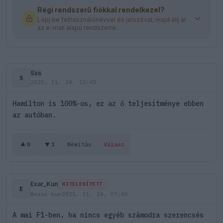
Régi rendszerű fiókkal rendelkezel?
Lépj be felhasználónévvel és jelszóval, majd állj át
az e-mail alapú rendszerre.
Sss
S
2025. 11. 24. 12:45
Hamilton is 100%-os, ez az ő teljesítménye ebben
az autóban.
0
1
Némítás
Válasz
Exar_Kun
HITELESÍTETT
E
@exar-kun
2025. 11. 24. 07:00
A mai F1-ben, ha nincs egyéb számodra szerencsés