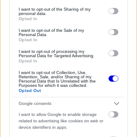
services and may gather and store information including but
not limited to your visit or usage behaviour. You may click to
I want to opt-out of the Sharing of my
↳ Válasz
personal data.
grant or deny consent to Google and its third-party tags to
Versenyeznikénevagymi
HITELESÍTETT
Opted In
V
use your data for below specified purposes in below Google
@versenyeznikenevagymi
2025. 11. 23. 21:14
consent section.
I want to opt-out of the Sale of my
Personal Data.
"Ez jöl mutatja, hogy a Ferrari sehol sincs
Opted In
idén"
I want to opt-out of processing my
Nem ez azt mutatja jöl, hogy a Ferrari még
Personal Data for Targeted Advertising.
mindig egy űrhajó a mezőny végéhez képest :)
Opted In
I want to opt-out of Collection, Use,
Retention, Sale, and/or Sharing of my
3
0
Némítás
Válasz
Personal Data that Is Unrelated with the
Purposes for which it was collected.
Opted Out
Panther
Google consents
P
2025. 11. 23. 20:05
I want to allow Google to enable storage
related to advertising like cookies on web or
Álmodozz csak vesztes bkirkém. Jövőre még jobban
device identifiers in apps.
leszerepel Hamilton, ha addig nem bontanak
szerződést vele. 🤣😅