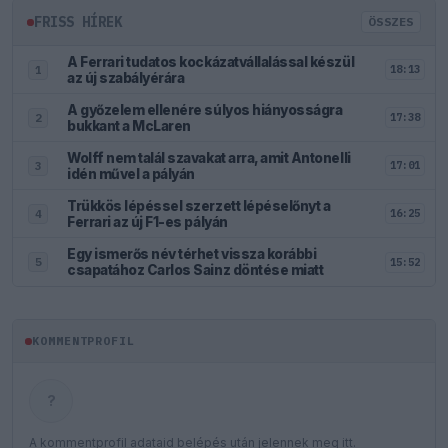
FRISS HÍREK
ÖSSZES
A Ferrari tudatos kockázatvállalással készül
18:13
1
az új szabályérára
A győzelem ellenére súlyos hiányosságra
17:38
2
bukkant a McLaren
Wolff nem talál szavakat arra, amit Antonelli
17:01
3
idén művel a pályán
Trükkös lépéssel szerzett lépéselőnyt a
16:25
4
Ferrari az új F1-es pályán
Egy ismerős név térhet vissza korábbi
15:52
5
csapatához Carlos Sainz döntése miatt
KOMMENTPROFIL
?
A kommentprofil adataid belépés után jelennek meg itt.