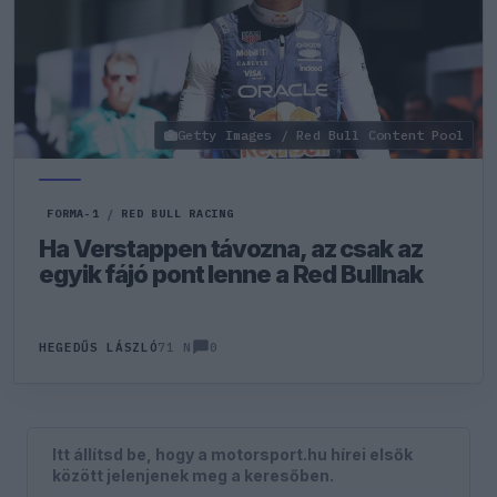
Getty Images / Red Bull Content Pool
FORMA-1
/
RED BULL RACING
Ha Verstappen távozna, az csak az
egyik fájó pont lenne a Red Bullnak
0
HEGEDŰS LÁSZLÓ
71 N
Itt állítsd be, hogy a motorsport.hu hírei elsők
között jelenjenek meg a keresőben.