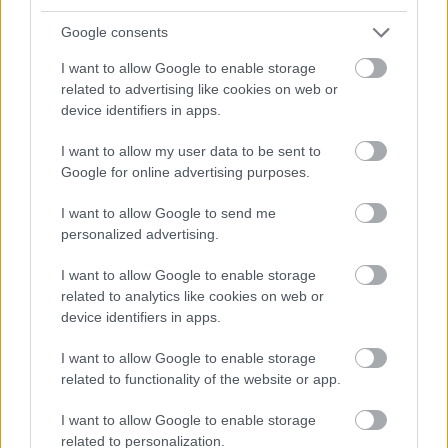
szerint egy esetleges szakítás ráadásul nemcsak
Google consents
sportszakmai, hanem súlyos pénzügyi válságba is
I want to allow Google to enable storage
sodorhatja a csapatot.
related to advertising like cookies on web or
device identifiers in apps.
EZEKET IS AJÁNLJUK
I want to allow my user data to be sent to
Google for online advertising purposes.
I want to allow Google to send me
FORMA-1
Hamilton állhat a Ferrari látványos
personalized advertising.
feltámadása mögött
I want to allow Google to enable storage
related to analytics like cookies on web or
device identifiers in apps.
FORMA-1
Adrian Newey megszólalt a titkos
I want to allow Google to enable storage
fejlesztésekről és a Honda
related to functionality of the website or app.
motorról
I want to allow Google to enable storage
related to personalization.