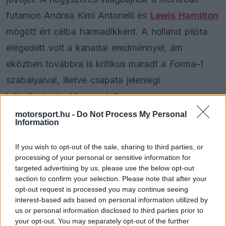
futamon Andrea Kimi Antonelli és
Lewis Hamilton
mögött ért célba harmadikként. A holland pilóta
elégedett volt a kanadai eredménnyel, ám
eközben továbbra is kritikus maradt a Forma–1
szabályaival, illetve csapata jelenlegi
teljesítményével kapcsolatban.
motorsport.hu -
Do Not Process My Personal
Information
A frusztráció nem véletlen, hiszen az idei szezon
első öt futama után Verstappen mindössze a
If you wish to opt-out of the sale, sharing to third parties, or
hetedik helyen áll a bajnokságban 43 ponttal. A
processing of your personal or sensitive information for
targeted advertising by us, please use the below opt-out
lemaradása eközben hatalmas a pontversenyt 131
section to confirm your selection. Please note that after your
egységgel vezető Antonelli mögött, a Red Bull
opt-out request is processed you may continue seeing
interest-based ads based on personal information utilized by
gyengébb formája pedig egyre inkább felerősíti a
us or personal information disclosed to third parties prior to
távozásáról szóló pletykákat.
your opt-out. You may separately opt-out of the further