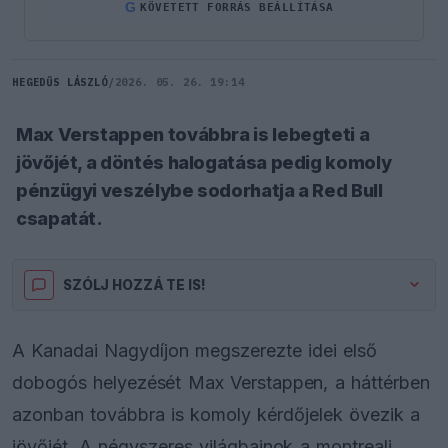
G
KÖVETETT FORRÁS BEÁLLÍTÁSA
HEGEDŰS LÁSZLÓ
/
2026. 05. 26. 19:14
Max Verstappen továbbra is lebegteti a
jövőjét, a döntés halogatása pedig komoly
pénzügyi veszélybe sodorhatja a Red Bull
csapatát.
SZÓLJ HOZZÁ TE IS!
A Kanadai Nagydíjon megszerezte idei első
dobogós helyezését Max Verstappen, a háttérben
azonban továbbra is komoly kérdőjelek övezik a
jövőjét. A négyszeres világbajnok a montreali