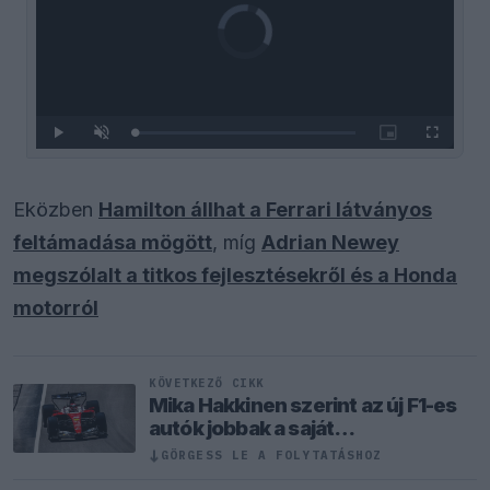
Video
Player
is
loading.
Loaded
:
Pause
Unmute
Picture-
Fullscreen
0%
in-
Picture
Eközben
Hamilton állhat a Ferrari látványos
feltámadása mögött
, míg
Adrian Newey
megszólalt a titkos fejlesztésekről és a Honda
motorról
KÖVETKEZŐ CIKK
Mika Hakkinen szerint az új F1-es
autók jobbak a saját
sikerkorszakának gépeinél
↓
GÖRGESS LE A FOLYTATÁSHOZ