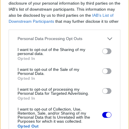
disclosure of your personal information by third parties on the
IAB’s list of downstream participants. This information may
also be disclosed by us to third parties on the
IAB’s List of
Downstream Participants
that may further disclose it to other
third parties.
Please note that this website/app uses one or more Google
Personal Data Processing Opt Outs
Video
Player
services and may gather and store information including but
is
loading.
not limited to your visit or usage behaviour. You may click to
I want to opt-out of the Sharing of my
personal data.
grant or deny consent to Google and its third-party tags to
Opted In
use your data for below specified purposes in below Google
consent section.
I want to opt-out of the Sale of my
Loaded
:
Pause
Unmute
Picture-
Fullscreen
Personal Data.
0%
in-
Picture
Opted In
A holland versenyző szerződése ugyan 2028
I want to opt-out of processing my
Personal Data for Targeted Advertising.
végéig érvényes az istállóval, a megállapodásban
Opted In
szereplő kilépési záradékok miatt sokan valós
I want to opt-out of Collection, Use,
Retention, Sale, and/or Sharing of my
forgatókönyvnek tartják a váltást vagy akár a
Personal Data that Is Unrelated with the
Purposes for which it was collected.
sportág elhagyását. Az osztrák OE24 értesülései
Opted Out