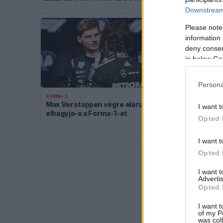
Downstream 
Please note
information 
deny consent
in below Go
Persona
FORMA-1
FORMA-1
Max Verstappen végre elárulta,
Häkkinen óva 
I want t
elhagyja-e a Forma-1-et
Max Verstapp
Opted 
I want t
Opted 
I want 
Advertis
Opted 
I want t
of my P
was col