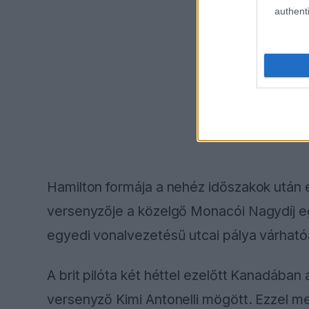
authenti
Hamilton formája a nehéz időszakok után eg
versenyzője a közelgő Monacói Nagydíj eg
egyedi vonalvezetésű utcai pálya várhatóan
A brit pilóta két héttel ezelőtt Kanadába
versenyző Kimi Antonelli mögött. Ezzel 