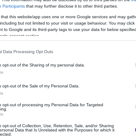
Participants
that may further disclose it to other third parties.
 that this website/app uses one or more Google services and may gath
including but not limited to your visit or usage behaviour. You may click 
 to Google and its third-party tags to use your data for below specifi
ogle consent section.
l Data Processing Opt Outs
FORMA-1
inti a McLarent
Hiába a hatalmas fejlesztési
o opt-out of the Sharing of my personal data.
en leigazolásától
ugrás, óriási a baj az Aston
In
Martinnál
o opt-out of the Sale of my Personal Data.
In
to opt-out of processing my Personal Data for Targeted
ing.
In
o opt-out of Collection, Use, Retention, Sale, and/or Sharing
ersonal Data that Is Unrelated with the Purposes for which it
lected.