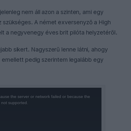
jelenleg nem áll azon a szinten, ami egy
z szükséges. A német exversenyző a High
 a negyvenegy éves brit pilóta helyzetéről.
bb sikert. Nagyszerű lenne látni, ahogy
t, emellett pedig szerintem legalább egy
ause the server or network failed or because the
s not supported.