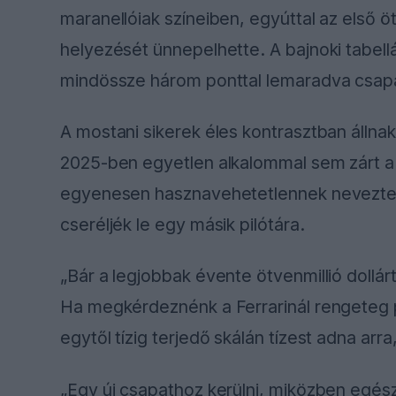
maranellóiak színeiben, egyúttal az első 
helyezését ünnepelhette. A bajnoki tabellán
mindössze három ponttal lemaradva csapa
A mostani sikerek éles kontrasztban állna
2025-ben egyetlen alkalommal sem zárt a
egyenesen hasznavehetetlennek nevezte m
cseréljék le egy másik pilótára.
„Bár a legjobbak évente ötvenmillió dollá
Ha megkérdeznénk a Ferrarinál rengeteg p
egytől tízig terjedő skálán tízest adna arr
„Egy új csapathoz kerülni, miközben egész