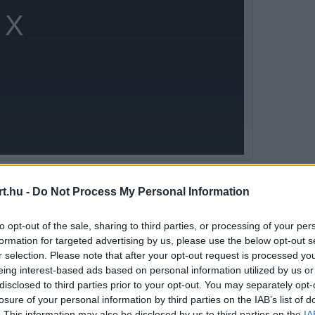
t.hu -
Do Not Process My Personal Information
ég jó, valamint ő maga sem áll még azon a
 képes lesz tovább javulni” – fogalmazott
to opt-out of the sale, sharing to third parties, or processing of your per
formation for targeted advertising by us, please use the below opt-out s
r selection. Please note that after your opt-out request is processed y
eing interest-based ads based on personal information utilized by us or
disclosed to third parties prior to your opt-out. You may separately opt-
losure of your personal information by third parties on the IAB’s list of
. This information may also be disclosed by us to third parties on the
IA