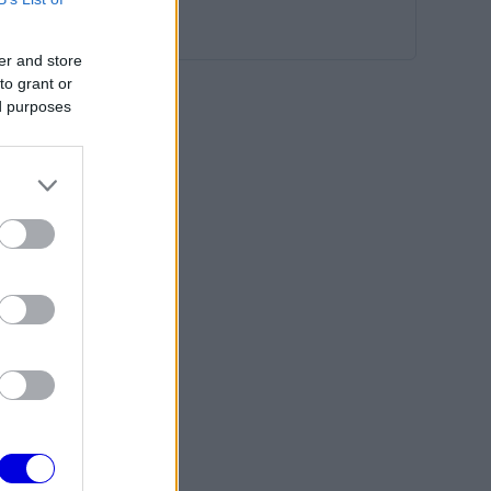
er and store
to grant or
ed purposes