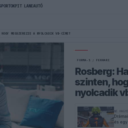
SPORTOK
PIT LANE
AUTÓ
 HOGY MEGSZEREZZE A NYOLCADIK VB-CÍMET
FORMA-1
/
FERRARI
Rosberg: Ha
szinten, ho
nyolcadik v
NE HAGY
Drámai
és egy