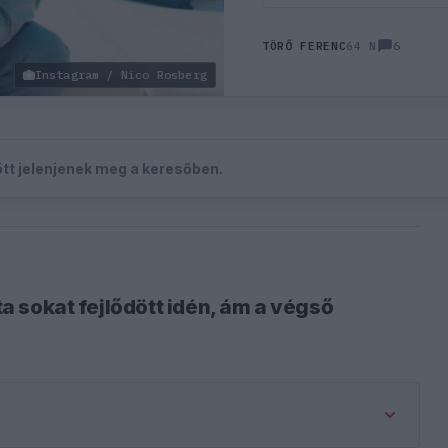
6
TÖRŐ FERENC
64 N
Instagram / Nico Rosberg
zött jelenjenek meg a keresőben.
óta sokat fejlődött idén, ám a végső