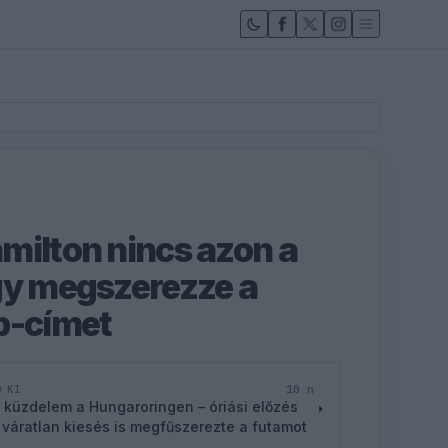
milton nincs azon a
gy megszerezze a
b-címet
10 n
D KI
 küzdelem a Hungaroringen – óriási előzés
 váratlan kiesés is megfűszerezte a futamot