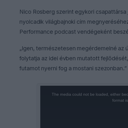
Nico Rosberg szerint egykori csapattársa 
nyolcadik világbajnoki cím megnyeréséhe
Performance podcast vendégeként beszélt
„Igen, természetesen megérdemelné az úja
folytatja az idei évben mutatott fejlődésé
futamot nyerni fog a mostani szezonban.”
This
The media could not be loaded, either bec
is
format i
a
modal