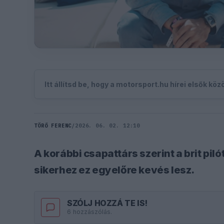
Itt állítsd be, hogy a motorsport.hu hírei elsők kö
TÖRŐ FERENC
/
2026. 06. 02. 12:10
A korábbi csapattárs szerint a brit pil
sikerhez ez egyelőre kevés lesz.
SZÓLJ HOZZÁ TE IS!
6 hozzászólás.