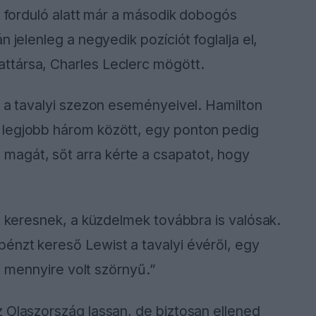
öt forduló alatt már a második dobogós
 jelenleg a negyedik pozíciót foglalja el,
ttársa, Charles Leclerc mögött.
k a tavalyi szezon eseményeivel. Hamilton
 legjobb három között, egy ponton pedig
agát, sőt arra kérte a csapatot, hogy
rt keresnek, a küzdelmek továbbra is valósak.
énzt kereső Lewist a tavalyi évéről, egy
a, mennyire volt szörnyű.”
 Olaszország lassan, de biztosan ellened