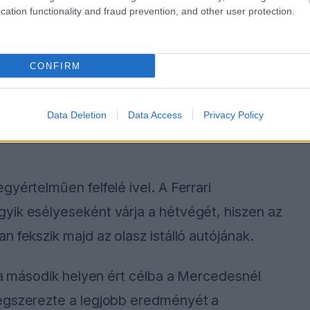
cation functionality and fraud prevention, and other user protection.
CONFIRM
Data Deletion
Data Access
Privacy Policy
yértelműen felfelé ível. A Ferrari
yik esélyeseként várja a hétvégét, hiszen az
 fekszik majd az olasz istálló autójának.
n a második helyen ért célba a Mercedesnél
megszerezte a legjobb eredményét a