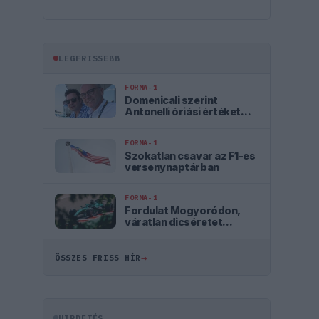
LEGFRISSEBB
FORMA-1
Domenicali szerint
Antonelli óriási értéket
jelent az F1 számára
FORMA-1
Szokatlan csavar az F1-es
versenynaptárban
FORMA-1
Fordulat Mogyoródon,
váratlan dicséretet
kapott az Aston Martin
→
ÖSSZES FRISS HÍR
HIRDETÉS