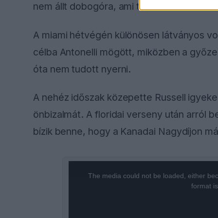
nem állt dobogóra, ami tovább növelte a n
A miami hétvégén különösen látványos vol
célba Antonelli mögött, miközben a győzelm
óta nem tudott nyerni.
A nehéz időszak közepette Russell igyekez
önbizalmát. A floridai verseny után arról b
bízik benne, hogy a Kanadai Nagydíjon már 
This
is
a
The media could not be loaded, either bec
modal
window.
format i