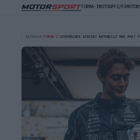
FORMA-1
MOTOGP
F2/F3
MOTOR
KEZDŐLAP
/
FORMA-1
/
SCHUMACHER SZERINT ANTONELLI MÁR MOST F