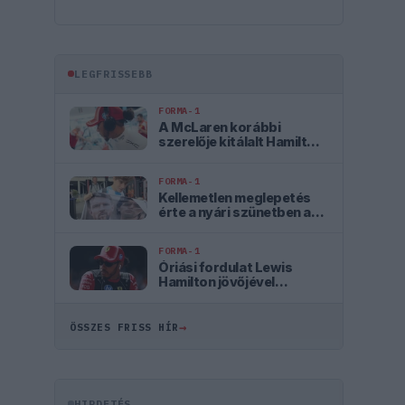
LEGFRISSEBB
FORMA-1
A McLaren korábbi
szerelője kitálalt Hamilton
F1-es debütálásáról
FORMA-1
Kellemetlen meglepetés
érte a nyári szünetben a
Forma–1-es pilótát
FORMA-1
Óriási fordulat Lewis
Hamilton jövőjével
kapcsolatban
→
ÖSSZES FRISS HÍR
HIRDETÉS