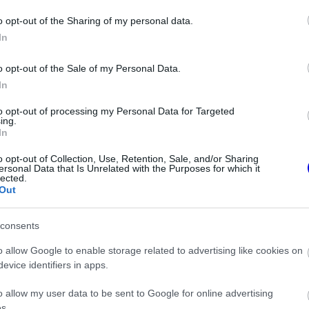
o opt-out of the Sharing of my personal data.
In
o opt-out of the Sale of my Personal Data.
In
to opt-out of processing my Personal Data for Targeted
ing.
In
o opt-out of Collection, Use, Retention, Sale, and/or Sharing
ersonal Data that Is Unrelated with the Purposes for which it
lected.
FORMA-1
Out
isznek az
Óriási átalakulás a Ferrarinál,
eljesen új motorral
miközben baljós árnyak vetülnek
lland Nagydíjra az
a Holland Nagydíjra
consents
nal
o allow Google to enable storage related to advertising like cookies on
evice identifiers in apps.
en
o allow my user data to be sent to Google for online advertising
 kezére játszik, mert így gyorsan kirajzolódhat
s.