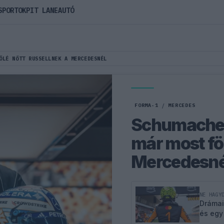
SPORTOK
PIT LANE
AUTÓ
ÖLÉ NŐTT RUSSELLNEK A MERCEDESNÉL
FORMA-1
/
MERCEDES
Schumacher 
már most föl
Mercedesné
NE HAGY
Drámai
és egy