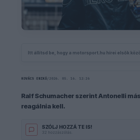
Itt állítsd be, hogy a motorsport.hu hírei elsők kö
KOVÁCS ENIKŐ
/
2026. 05. 16. 12:26
Ralf Schumacher szerint Antonelli más
reagálnia kell.
SZÓLJ HOZZÁ TE IS!
32 hozzászólás.