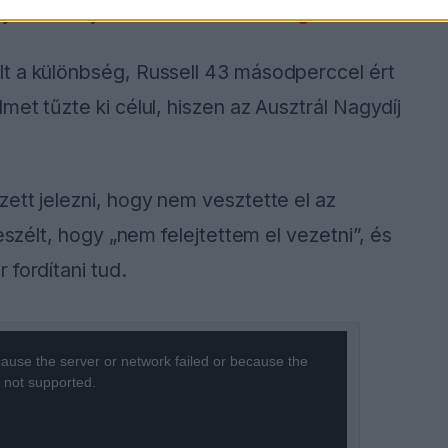
yomást rajta - emelte ki a
GP Blog.
t a különbség, Russell 43 másodperccel ért
et tűzte ki célul, hiszen az Ausztrál Nagydíj
ett jelezni, hogy nem vesztette el az
eszélt, hogy „nem felejtettem el vezetni”, és
fordítani tud.
ause the server or network failed or because the
s not supported.