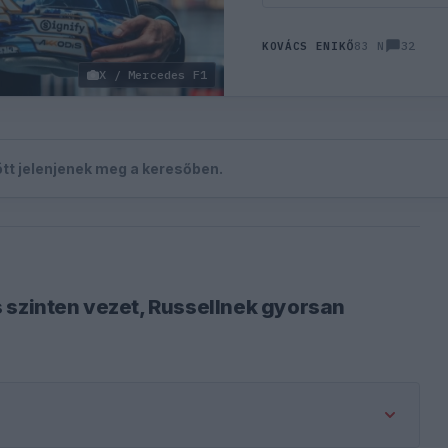
32
KOVÁCS ENIKŐ
83 N
X / Mercedes F1
zött jelenjenek meg a keresőben.
 szinten vezet, Russellnek gyorsan