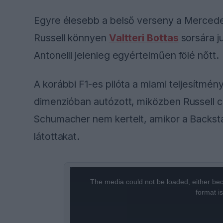
Egyre élesebb a belső verseny a Mercede
Russell könnyen
Valtteri Bottas
sorsára j
Antonelli jelenleg egyértelműen fölé nőtt.
A korábbi F1-es pilóta a miami teljesítmény 
dimenzióban autózott, miközben Russell c
Schumacher nem kertelt, amikor a Backs
látottakat.
This
The media could not be loaded, either bec
is
format i
a