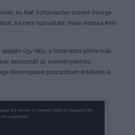
snél, és Ralf Schumacher szerint George
uthat, ha nem tud váltani, mivel Andrea Kimi
alapján úgy látja, a fiatal olasz pilóta más
sak asszisztált az eseményekhez.
tage Boxengasse podcastben értékelte a
ause the server or network failed or because the
s not supported.