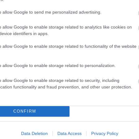
 a forma marad, Antonelli köré épül majd a
to allow Google to send me personalized advertising.
e szorulhat vissza.
o allow Google to enable storage related to analytics like cookies on
evice identifiers in apps.
 mert most már megvan az első számú
o allow Google to enable storage related to functionality of the website
olhat a világbajnoki címért, és ott van Russell,
kép. A csapat egyre inkább Antonellire fog
o allow Google to enable storage related to personalization.
saját versenymérnökén keresztül is. Russell
o allow Google to enable storage related to security, including
ni. Szerintem nehéz dolga lesz. Ha minden így
cation functionality and fraud prevention, and other user protection.
óban találja magát, ahogy annak idején Valtteri
CONFIRM
óta elveszítette a lendületét, és jelenleg 20
emben az összetettben. Az elmúlt két futamon
Data Deletion
Data Access
Privacy Policy