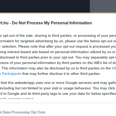
t.hu -
Do Not Process My Personal Information
to opt-out of the sale, sharing to third parties, or processing of your per
formation for targeted advertising by us, please use the below opt-out s
r selection. Please note that after your opt-out request is processed y
eing interest-based ads based on personal information utilized by us or
disclosed to third parties prior to your opt-out. You may separately opt-
losure of your personal information by third parties on the IAB’s list of
. This information may also be disclosed by us to third parties on the
IA
Participants
that may further disclose it to other third parties.
nelli teljesen felülmúlta George Russellt
 that this website/app uses one or more Google services and may gath
including but not limited to your visit or usage behaviour. You may click 
sak voltak a különbségek, köridőkben is. Egy
 to Google and its third-party tags to use your data for below specifi
 igazi verés volt George Russell számára,
ogle consent section.
f Schumacher.
l Data Processing Opt Outs