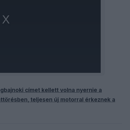
gbajnoki címet kellett volna nyernie a
ttörésben, teljesen új motorral érkeznek a