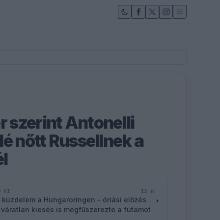
szerint Antonelli
é nőtt Russellnek a
l
12 n
D KI
 küzdelem a Hungaroringen – óriási előzés
 váratlan kiesés is megfűszerezte a futamot