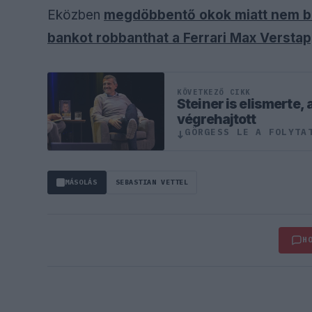
Eközben
megdöbbentő okok miatt nem be
bankot robbanthat a Ferrari Max Verst
KÖVETKEZŐ CIKK
Steiner is elismerte, 
végrehajtott
GÖRGESS LE A FOLYTA
↓
MÁSOLÁS
SEBASTIAN VETTEL
H