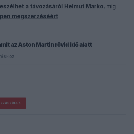
szélhet a távozásáról Helmut Marko
, míg
appen megszerzéséért
amit az Aston Martin rövid idő alatt
TÁSHOZ
OZZÁSZÓLOK