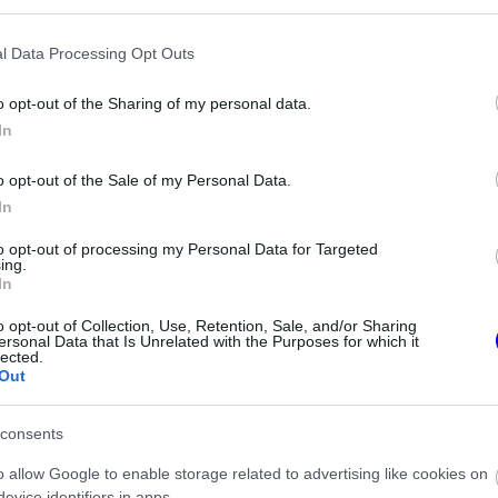
l Data Processing Opt Outs
o opt-out of the Sharing of my personal data.
In
o opt-out of the Sale of my Personal Data.
In
to opt-out of processing my Personal Data for Targeted
ing.
In
o opt-out of Collection, Use, Retention, Sale, and/or Sharing
 megérkezni Bahreinbe, így holnap reggel lesz
ersonal Data that Is Unrelated with the Purposes for which it
lected.
közleményben tudatta, hogy jól van, és hogy a
Out
consents
o allow Google to enable storage related to advertising like cookies on
evice identifiers in apps.