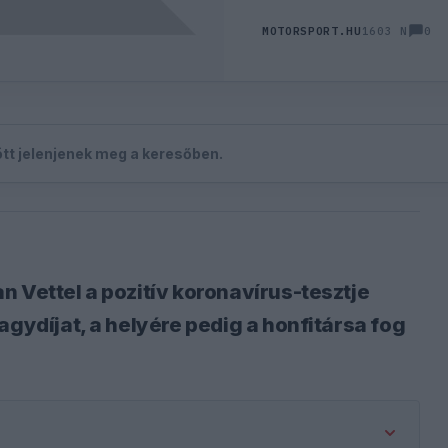
0
MOTORSPORT.HU
1603 N
zött jelenjenek meg a keresőben.
 Vettel a pozitív koronavírus-tesztje
agydíjat, a helyére pedig a honfitársa fog