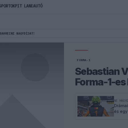
SPORTOK
PIT LANE
AUTÓ
BAHREINI NAGYDÍJAT!
FORMA-1
Sebastian Ve
Forma-1-es 
NE HAGY
Drámai
és egy