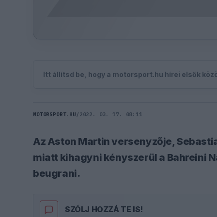
Itt állítsd be, hogy a motorsport.hu hírei elsők kö
MOTORSPORT.HU
/
2022. 03. 17. 08:11
Az Aston Martin versenyzője, Sebastian
miatt kihagyni kényszerül a Bahreini N
beugrani.
SZÓLJ HOZZÁ TE IS!