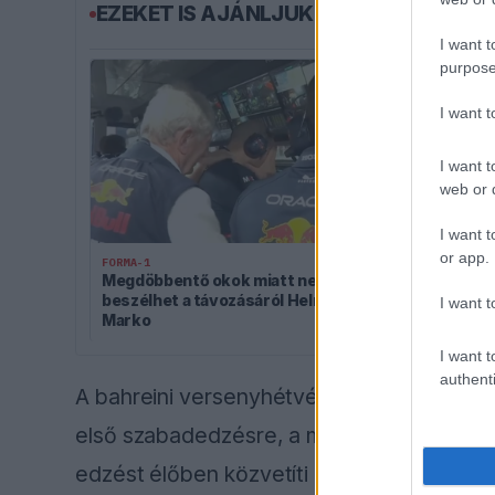
EZEKET IS AJÁNLJUK
I want t
purpose
I want 
I want t
web or d
I want t
FORMA-1
Bankot robban
or app.
FORMA-1
Verstappen 
Megdöbbentő okok miatt nem
beszélhet a távozásáról Helmut
I want t
Marko
I want t
authenti
A bahreini versenyhétvége programja pént
első szabadedzésre, a második szabadedz
edzést élőben közvetíti az
M4 Sport
.