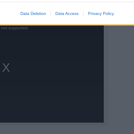
Data Deletion
Data Access
Privacy Policy
ause the server or network failed or because the
s not supported.