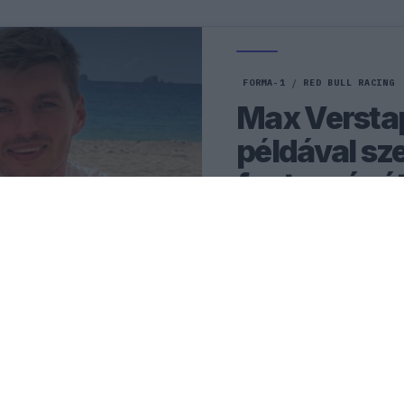
FORMA-1
/
RED BULL RACING
Max Versta
példával sze
fontosságá
Max Verstappen elárulta, h
legnagyobb boldogságot a 
győzelmeken túl.
1
KOVÁCS BOTOND
8Ó