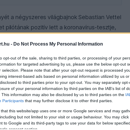
enyét a négyszeres világbajnok Sebastian Vettel
 pilótának pozitív lett a koronavírus-tesztje,
t.hu -
Do Not Process My Personal Information
nberg fog beugrani, aki a csapat jogelődjénél,
to opt-out of the sale, sharing to third parties, or processing of your per
 „cserélték be”, kétszer Perezt, egyszer
formation for targeted advertising by us, please use the below opt-out s
r selection. Please note that after your opt-out request is processed y
eing interest-based ads based on personal information utilized by us or
disclosed to third parties prior to your opt-out. You may separately opt-
losure of your personal information by third parties on the IAB’s list of
. This information may also be disclosed by us to third parties on the
IA
Participants
that may further disclose it to other third parties.
ause the server or network failed or because the
s not supported.
 that this website/app uses one or more Google services and may gath
including but not limited to your visit or usage behaviour. You may click 
 to Google and its third-party tags to use your data for below specifi
ogle consent section.