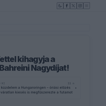
ttel kihagyja a
Bahreini Nagydíjat!
11 n
D KI
 küzdelem a Hungaroringen – óriási előzés
 váratlan kiesés is megfűszerezte a futamot