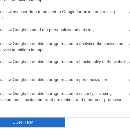
o allow my user data to be sent to Google for online advertising
s.
to allow Google to send me personalized advertising.
o allow Google to enable storage related to analytics like cookies on
evice identifiers in apps.
o allow Google to enable storage related to functionality of the website
FORMA-1
that a Ferrari Max
Meggondolta magát a McLaren
megszerzéséért
Max Verstappen átigazolásával
kapcsolatban
o allow Google to enable storage related to personalization.
o allow Google to enable storage related to security, including
cation functionality and fraud prevention, and other user protection.
eken 13 órakor kezdődik, ekkor kerül sor az
és pedig 16 órakor veszi kezdetét, mindkét
CONFIRM