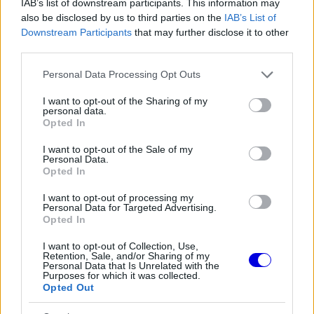
IAB’s list of downstream participants. This information may
also be disclosed by us to third parties on the
IAB’s List of
Downstream Participants
that may further disclose it to other
third parties.
FORMA-1
Schumacher különleges jogai miatt
Please note that this website/app uses one or more Google
nem maradhatott a korábbi
Personal Data Processing Opt Outs
Ferrari-pilótapáros
services and may gather and store information including but
not limited to your visit or usage behaviour. You may click to
I want to opt-out of the Sharing of my
personal data.
grant or deny consent to Google and its third-party tags to
Opted In
use your data for below specified purposes in below Google
consent section.
I want to opt-out of the Sale of my
Personal Data.
Opted In
I want to opt-out of processing my
Personal Data for Targeted Advertising.
Opted In
I want to opt-out of Collection, Use,
Retention, Sale, and/or Sharing of my
Personal Data that Is Unrelated with the
Purposes for which it was collected.
Opted Out