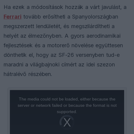
Ha ezek a módosítások hozzák a várt javulást, a
Ferrari
tovább erősítheti a Spanyolországban
megszerzett lendületét, és megszilárdítheti a
helyét az élmezőnyben. A gyors aerodinamikai
fejlesztések és a motorerő növelése együttesen
dönthetik el, hogy az SF-26 versenyben tud-e
maradni a világbajnoki címért az idei szezon
hátralévő részében.
This
is
a
The media could not be loaded, either because the
modal
window.
server or network failed or because the format is not
supported.
Video
Player
is
loading.