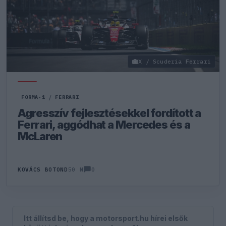
X / Scuderia Ferrari
FORMA-1
/
FERRARI
Agresszív fejlesztésekkel fordított a
Ferrari, aggódhat a Mercedes és a
McLaren
0
KOVÁCS BOTOND
50 N
Itt állítsd be, hogy a motorsport.hu hírei elsők