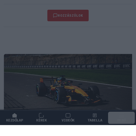
HOZZÁSZÓLOK
KEZDŐLAP
HÍREK
VIDEÓK
TABELLA
MENÜ
FORMA-1
/
MCLAREN