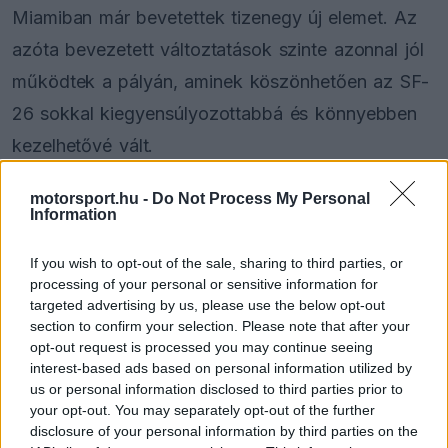
Miamiban már bevetettek tizenegy új elemet. Az
azóta bevezetett változtatások szinte azonnal jól
működtek a pályán, aminek köszönhetően az SF-
26 sokkal kiegyensúlyozottabbá és könnyebben
kezelhetővé vált.
motorsport.hu -
Do Not Process My Personal
EZEKET IS AJÁNLJUK
Information
If you wish to opt-out of the sale, sharing to third parties, or
FORMA-1
processing of your personal or sensitive information for
Reagált az Audi a Sainz és Piastri
targeted advertising by us, please use the below opt-out
leigazolásáról szóló hírekre
section to confirm your selection. Please note that after your
opt-out request is processed you may continue seeing
interest-based ads based on personal information utilized by
us or personal information disclosed to third parties prior to
FORMA-1
your opt-out. You may separately opt-out of the further
Szorosabbra fűzte kapcsolatát
disclosure of your personal information by third parties on the
Max Verstappen és a McLaren