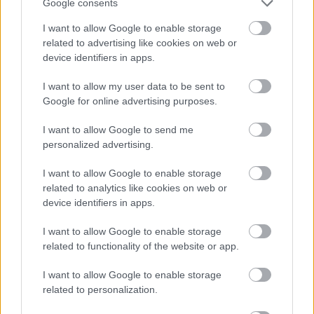
Google consents
I want to allow Google to enable storage
related to advertising like cookies on web or
device identifiers in apps.
I want to allow my user data to be sent to
Google for online advertising purposes.
I want to allow Google to send me
personalized advertising.
I want to allow Google to enable storage
related to analytics like cookies on web or
A modern autóversenyzésben, ahol
device identifiers in apps.
századmásodpercek döntenek a pozíciókról, a
I want to allow Google to enable storage
sok kicsi, apró módosítás összeadódva gyakran
related to functionality of the website or app.
nagyobb nyereséget hoz, mint egyetlen kiugró
I want to allow Google to enable storage
fejlesztés - írja a
Scderia Fans
.
related to personalization.