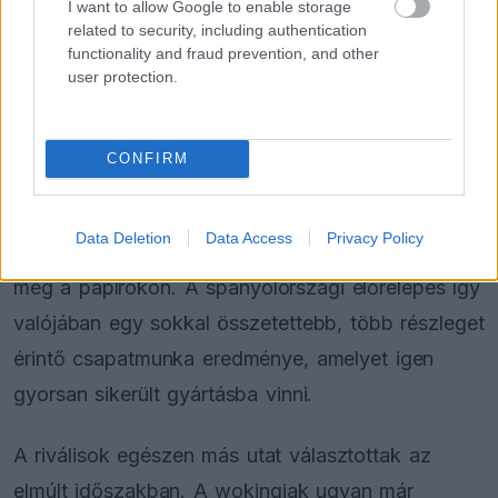
I want to allow Google to enable storage
Titkok a lemezek alatt
related to security, including authentication
functionality and fraud prevention, and other
Az FIA hivatalos dokumentumaiban ráadásul
user protection.
kizárólag az aerodinamikai módosításokat
kötelező feltüntetni, így a nagyközönség számára
CONFIRM
sok részlet rejtve marad. A mechanikai
finomítások, a belső rendszerek optimalizálása,
Data Deletion
Data Access
Privacy Policy
valamint a szimulátorban töltött órák nem jelennek
meg a papírokon. A spanyolországi előrelépés így
valójában egy sokkal összetettebb, több részleget
érintő csapatmunka eredménye, amelyet igen
gyorsan sikerült gyártásba vinni.
A riválisok egészen más utat választottak az
elmúlt időszakban. A wokingiak ugyan már