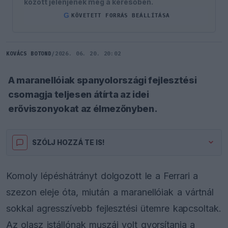
között jelenjenek meg a keresőben.
G
KÖVETETT FORRÁS BEÁLLÍTÁSA
KOVÁCS BOTOND
/
2026. 06. 20. 20:02
A maranellóiak spanyolországi fejlesztési
csomagja teljesen átírta az idei
erőviszonyokat az élmezőnyben.
SZÓLJ HOZZÁ TE IS!
Komoly lépéshátrányt dolgozott le a Ferrari a
szezon eleje óta, miután a maranellóiak a vártnál
sokkal agresszívebb fejlesztési ütemre kapcsoltak.
Az olasz istállónak muszáj volt gyorsítania a