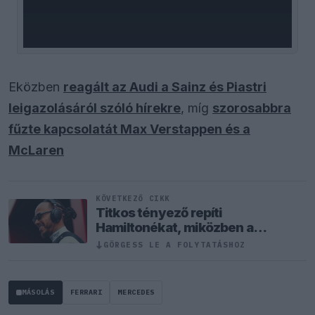
Eközben
reagált az Audi a Sainz és Piastri
leigazolásáról szóló hírekre
, míg
szorosabbra
fűzte kapcsolatát Max Verstappen és a
McLaren
KÖVETKEZŐ CIKK
Titkos tényező repíti
Hamiltonékat, miközben a
Ferrarinál komoly döntés előtt
GÖRGESS LE A FOLYTATÁSHOZ
↓
állnak
MÁSOLÁS
FERRARI
MERCEDES