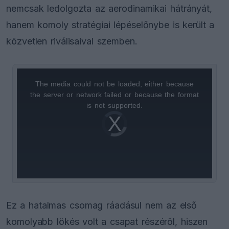
nemcsak ledolgozta az aerodinamikai hátrányát,
hanem komoly stratégiai lépéselőnybe is került a
közvetlen riválisaival szemben.
The media could not be loaded, either because
This
the server or network failed or because the format
is
is not supported.
Video
a
Player
is
loading.
modal
window.
Ez a hatalmas csomag ráadásul nem az első
komolyabb lökés volt a csapat részéről, hiszen