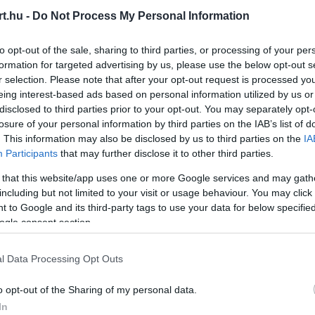
t.hu -
Do Not Process My Personal Information
Video
Player
to opt-out of the sale, sharing to third parties, or processing of your per
is
loading.
formation for targeted advertising by us, please use the below opt-out s
r selection. Please note that after your opt-out request is processed y
eing interest-based ads based on personal information utilized by us or
disclosed to third parties prior to your opt-out. You may separately opt-
losure of your personal information by third parties on the IAB’s list of
. This information may also be disclosed by us to third parties on the
IA
Participants
that may further disclose it to other third parties.
 that this website/app uses one or more Google services and may gath
including but not limited to your visit or usage behaviour. You may click 
 to Google and its third-party tags to use your data for below specifi
i hibák
ogle consent section.
 a Mercedeshez, bár a német istálló
l Data Processing Opt Outs
sok számára mégis a McLaren tűnt a
o opt-out of the Sharing of my personal data.
In