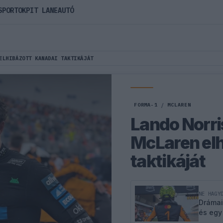
SPORTOK
PIT LANE
AUTÓ
ELHIBÁZOTT KANADAI TAKTIKÁJÁT
FORMA-1
/
MCLAREN
Lando Norri
McLaren elh
taktikáját
NE HAGY
Drámai
és egy