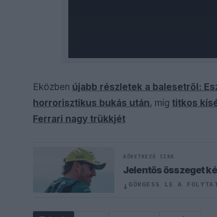
Eközben
újabb részletek a balesetről: Es
horrorisztikus bukás után
, míg
titkos kí
Ferrari nagy trükkjét
KÖVETKEZŐ CIKK
Jelentős összeget kér
GÖRGESS LE A FOLYTA
↓