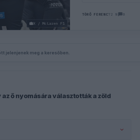
0
TÖRŐ FERENC
72 N
X / McLaren F1
zött jelenjenek meg a keresőben.
 az ő nyomására választották a zöld