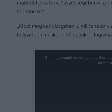
működött is a terv, összességében viszont 
fogadnunk.”
„Most meg kell vizsgálnunk, mit tehetünk
helyzetben másképp döntsünk” – fogalma
This
is
a
The media could not be loaded, either bec
modal
window.
format i