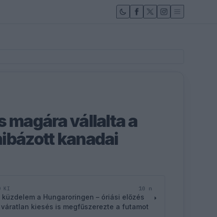
s magára vállalta a
ibázott kanadai
10 n
D KI
 küzdelem a Hungaroringen – óriási előzés
 váratlan kiesés is megfűszerezte a futamot