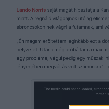
Lando Norris
saját magát hibáztatja a Ka
miatt. A regnáló világbajnok utólag elismer
abroncsokon nekivágni a futamnak, ami vé
„Én magam erőltettem leginkább ezt a dön
helyzetet. Utána még próbáltam a maximu
egy probléma, végül pedig egy műszaki hi
lényegében megváltás volt számunkra” – ny
This
The media could not be loaded, either bec
is
format i
a