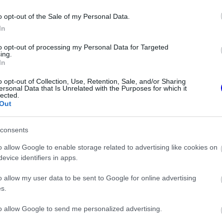
o opt-out of the Sale of my Personal Data.
In
to opt-out of processing my Personal Data for Targeted
ing.
In
o opt-out of Collection, Use, Retention, Sale, and/or Sharing
ersonal Data that Is Unrelated with the Purposes for which it
lected.
Out
consents
FORMA-1
etek a
Hiába a hatalmas fejlesztési
o allow Google to enable storage related to advertising like cookies on
 mégis elvetették
ugrás, óriási a baj az Aston
evice identifiers in apps.
y trükkjét
Martinnál
o allow my user data to be sent to Google for online advertising
s.
stratégiai hiányosságok mutatkoznak. Ezek a
to allow Google to send me personalized advertising.
 voltak, a korábbi szezonokban pedig leginkább