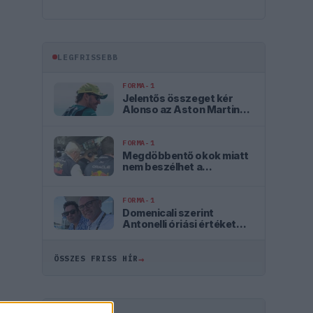
LEGFRISSEBB
FORMA-1
Jelentős összeget kér
Alonso az Aston Martintól
a folytatásért
FORMA-1
Megdöbbentő okok miatt
nem beszélhet a
távozásáról Helmut
Marko
FORMA-1
Domenicali szerint
Antonelli óriási értéket
jelent az F1 számára
→
ÖSSZES FRISS HÍR