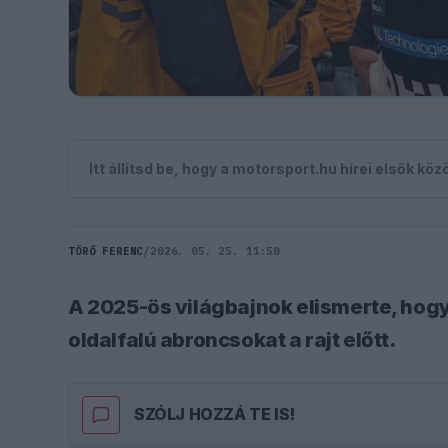
Itt állítsd be, hogy a motorsport.hu hírei elsők kö
TÖRŐ FERENC
/
2026. 05. 25. 11:50
A 2025-ös világbajnok elismerte, hogy
oldalfalú abroncsokat a rajt előtt.
SZÓLJ HOZZÁ TE IS!