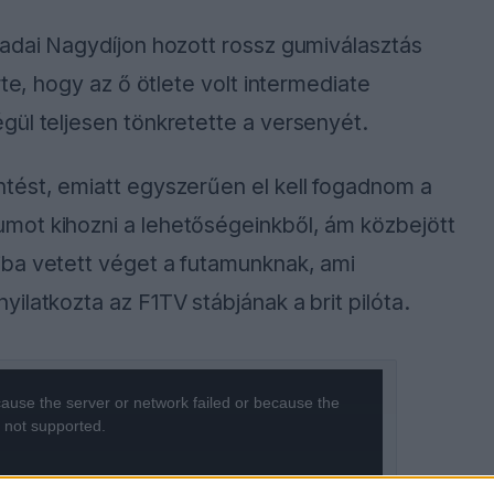
nadai Nagydíjon hozott rossz gumiválasztás
te, hogy az ő ötlete volt intermediate
gül teljesen tönkretette a versenyét.
tést, emiatt egyszerűen el kell fogadnom a
mot kihozni a lehetőségeinkből, ám közbejött
ba vetett véget a futamunknak, ami
ilatkozta az F1TV stábjának a brit pilóta.
ause the server or network failed or because the
s not supported.