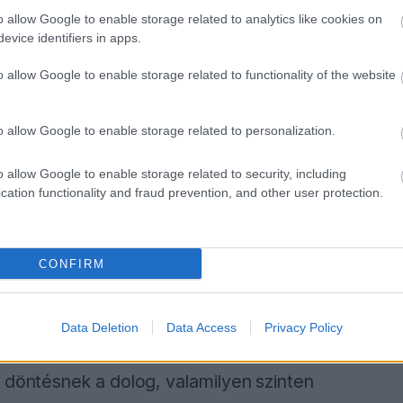
 a rossz döntéseket.
o allow Google to enable storage related to analytics like cookies on
evice identifiers in apps.
lmas kockázatot jelentett, Norris szerint mégis
o allow Google to enable storage related to functionality of the website
o allow Google to enable storage related to personalization.
k, akkor nagyon jól jöttünk volna ki ebből a
o allow Google to enable storage related to security, including
t a másik irányba billent el. Az ilyen dolgokat
cation functionality and fraud prevention, and other user protection.
lte a helyzetet Norris.
etődőnek tűnt, hiszen a brit versenyző az
CONFIRM
. Később kiderült, hogy a taktika hosszú távon
Data Deletion
Data Access
Privacy Policy
 döntésnek a dolog, valamilyen szinten