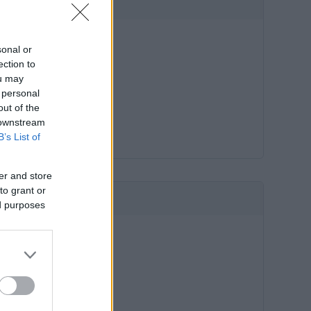
HIRDETÉS
sonal or
ection to
ou may
 personal
out of the
 downstream
B’s List of
er and store
to grant or
HIRDETÉS
ed purposes