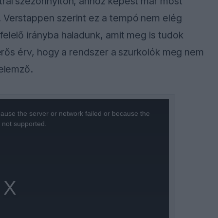
ztrál szezonnyitón, ahhoz képest már most
. Verstappen szerint ez a tempó nem elég
felelő irányba haladunk, amit meg is tudok
m erős érv, hogy a rendszer a szurkolók meg nem
 elemző.
ause the server or network failed or because the
s not supported.