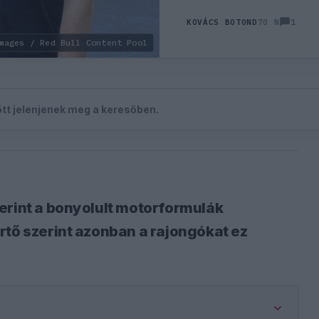
1
KOVÁCS BOTOND
70 N
mages / Red Bull Content Pool
zött jelenjenek meg a keresőben.
erint a bonyolult motorformulák
rtő szerint azonban a rajongókat ez