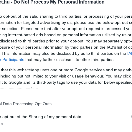
ause the server or network failed or because the
t.hu -
Do Not Process My Personal Information
s not supported.
to opt-out of the sale, sharing to third parties, or processing of your per
formation for targeted advertising by us, please use the below opt-out s
r selection. Please note that after your opt-out request is processed y
eing interest-based ads based on personal information utilized by us or
disclosed to third parties prior to your opt-out. You may separately opt-
losure of your personal information by third parties on the IAB’s list of
. This information may also be disclosed by us to third parties on the
IA
Participants
that may further disclose it to other third parties.
 that this website/app uses one or more Google services and may gath
including but not limited to your visit or usage behaviour. You may click 
 to Google and its third-party tags to use your data for below specifi
ogle consent section.
l Data Processing Opt Outs
o opt-out of the Sharing of my personal data.
ti a pilóta panaszainak egy részét, a
In
ározottan elutasítja. A szakíró úgy véli, a