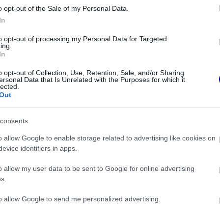
o opt-out of the Sale of my Personal Data.
vány érdekli, a háttérben meghúzódó technikai
In
ényegtelenek.
to opt-out of processing my Personal Data for Targeted
ing.
In
o opt-out of Collection, Use, Retention, Sale, and/or Sharing
ersonal Data that Is Unrelated with the Purposes for which it
lected.
Out
consents
o allow Google to enable storage related to advertising like cookies on
evice identifiers in apps.
o allow my user data to be sent to Google for online advertising
FORMA-1
s.
sáltja állhat Max
Sainz visszatérne a Red Bullhoz,
tjába a jövőben
ahol a győzelemért harcolhatna
to allow Google to send me personalized advertising.