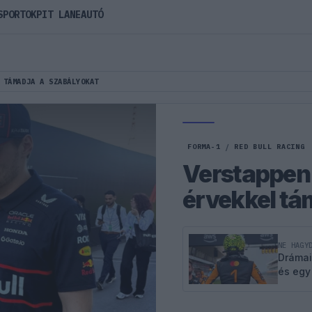
SPORTOK
PIT LANE
AUTÓ
 TÁMADJA A SZABÁLYOKAT
FORMA-1
/
RED BULL RACING
Verstappen 
érvekkel tá
NE HAGY
Drámai
és egy