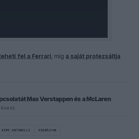
eheti fel a Ferrari
, míg
a saját protezsáltja
pcsolatát Max Verstappen és a McLaren
TÁSHOZ
 KIMI ANTONELLI
SZABÁLYOK