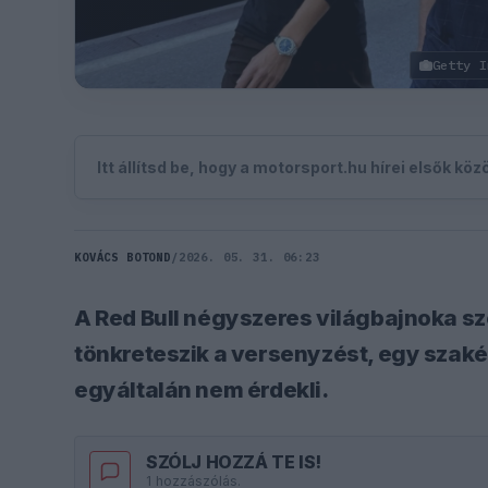
Getty I
Itt állítsd be, hogy a motorsport.hu hírei elsők kö
KOVÁCS BOTOND
/
2026. 05. 31. 06:23
A Red Bull négyszeres világbajnoka sz
tönkreteszik a versenyzést, egy szaké
egyáltalán nem érdekli.
SZÓLJ HOZZÁ TE IS!
1 hozzászólás.