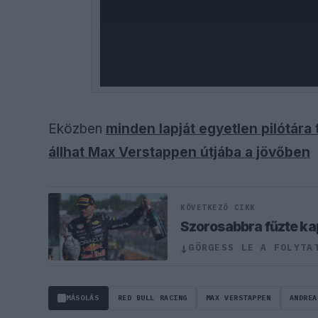
Eközben
minden lapját egyetlen pilótára t
állhat Max Verstappen útjába a jövőben
KÖVETKEZŐ CIKK
Szorosabbra fűzte ka
GÖRGESS LE A FOLYTA
↓
MÁSOLÁS
RED BULL RACING
MAX VERSTAPPEN
ANDREA