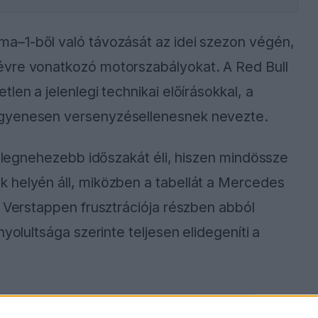
ma–1-ből való távozását az idei szezon végén,
évre vonatkozó motorszabályokat. A Red Bull
len a jelenlegi technikai előírásokkal, a
egyenesen versenyzésellenesnek nevezte.
k legnehezebb időszakát éli, hiszen mindössze
 helyén áll, miközben a tabellát a Mercedes
. Verstappen frusztrációja részben abból
yolultsága szerinte teljesen elidegeníti a