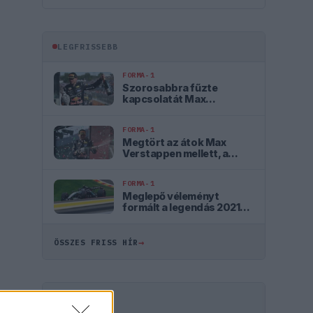
LEGFRISSEBB
FORMA-1
Szorosabbra fűzte
kapcsolatát Max
Verstappen és a McLaren
FORMA-1
Megtört az átok Max
Verstappen mellett, a
szurkolók szerint ő az
igazi utód
FORMA-1
Meglepő véleményt
formált a legendás 2021-
es F1-es bajnoki
párharcról Antonelli
→
ÖSSZES FRISS HÍR
HIRDETÉS