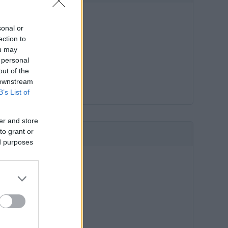
sonal or
ection to
ou may
 personal
out of the
 downstream
B’s List of
er and store
to grant or
HIRDETÉS
ed purposes