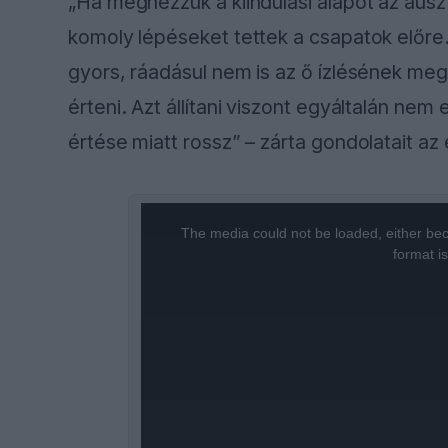
„Ha megnézzük a kiindulási alapot az aus
komoly lépéseket tettek a csapatok előre
gyors, ráadásul nem is az ő ízlésének meg
érteni. Azt állítani viszont egyáltalán ne
értése miatt rossz” – zárta gondolatait az
This
is
a
The media could not be loaded, either bec
modal
window.
format i