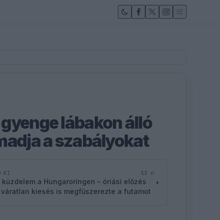
gyenge lábakon álló
madja a szabályokat
13 n
D KI
 küzdelem a Hungaroringen – óriási előzés
 váratlan kiesés is megfűszerezte a futamot