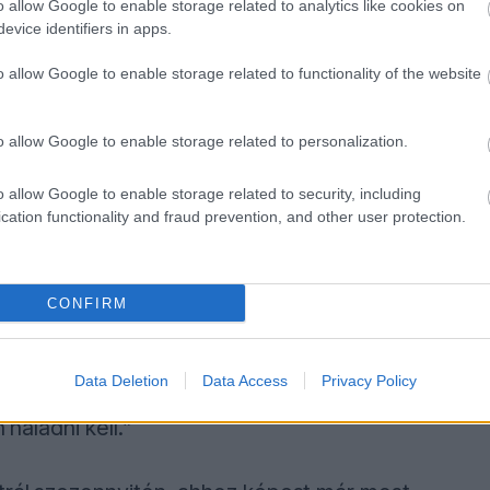
an, a rajongók valóban nem értenek ebből
o allow Google to enable storage related to analytics like cookies on
evice identifiers in apps.
el addig, amíg van akció a pályán. Ha megvan
o allow Google to enable storage related to functionality of the website
teljesen elégedett lesz ezzel.”
o allow Google to enable storage related to personalization.
 hogy a volán mögött mindenféle extra
életben tartásához” – fogalmazott Ramjiawan.
o allow Google to enable storage related to security, including
cation functionality and fraud prevention, and other user protection.
ge jelentősen átalakult az elmúlt évtizedekhez
lkalmazkodnak az új kihívásokhoz.
CONFIRM
 tizenöt vagy húsz évvel ezelőtt. Az elmúlt
Data Deletion
Data Access
Privacy Policy
 a szabályrendszert, néhány felvetés
 haladni kell.”