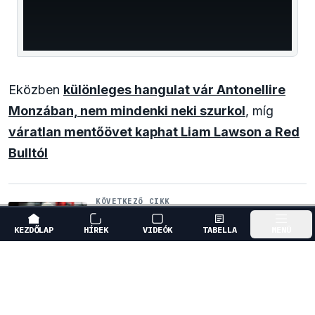
Eközben
különleges hangulat vár Antonellire
Monzában, nem mindenki neki szurkol
, míg
váratlan mentőövet kaphat Liam Lawson a Red
Bulltól
KÖVETKEZŐ CIKK
Mélypontról mentené meg F1-es
projektjét a Honda a sokkoló
KEZDŐLAP
HÍREK
VIDEÓK
TABELLA
MENÜ
szezonkezdés után
↓
GÖRGESS LE A FOLYTATÁSHOZ
MÁSOLÁS
RED BULL RACING
MAX VERSTAPPEN
ANDREA KIMI ANTON