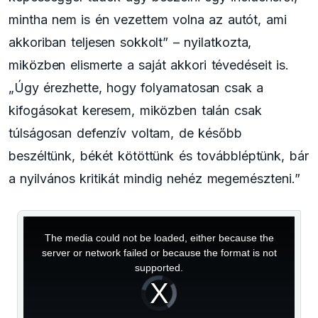
mintha nem is én vezettem volna az autót, ami
akkoriban teljesen sokkolt” – nyilatkozta,
miközben elismerte a saját akkori tévedéseit is.
„Úgy érezhette, hogy folyamatosan csak a
kifogásokat keresem, miközben talán csak
túlságosan defenzív voltam, de később
beszéltünk, békét kötöttünk és továbbléptünk, bár
a nyilvános kritikát mindig nehéz megemészteni.”
This
is
a
The media could not be loaded, either because the
modal
window.
server or network failed or because the format is not
supported.
Video
Player
is
loading.