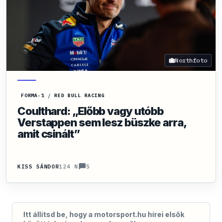
Northfoto
FORMA-1
/
RED BULL RACING
Coulthard: „Előbb vagy utóbb
Verstappen sem lesz büszke arra,
amit csinált”
5
KISS SÁNDOR
124 N
Itt állítsd be, hogy a motorsport.hu hírei elsők