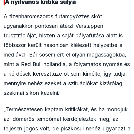
A nyilvános kritika súlya
A tizenháromszoros futamgyőztes skót
ugyanakkor pontosan átérzi Verstappen
frusztrációját, hiszen a saját pályafutása alatt is
többször került hasonlóan kiélezett helyzetbe a
médiával. Bár sosem ért el olyan magasságokba,
mint a Red Bull hollandja, a folyamatos nyomás és
a kérdések kereszttüze őt sem kímélte, így tudja,
mennyire nehéz ezeket a szituációkat kizárólag
szakmai síkon kezelni.
„Természetesen kaptam kritikákat, és ha mondjuk
az időmérős tempómat kérdőjelezték meg, az
teljesen jogos volt, de piszkosul nehéz ugyanazt a