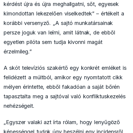
kérdést újra és újra meghallgatni, sőt, egyesek
kimondottan lekezelően viselkedtek” – értékelt a
korábbi versenyző. „A sajtó munkatársainak
persze joguk van leírni, amit látnak, de ebből
egyetlen pilóta sem tudja kivonni magát
érzelmileg.”
A skót televíziós szakértő egy konkrét emléket is
felidézett a múltból, amikor egy nyomtatott cikk
mélyen érintette, ebből fakadóan a saját bőrén
tapasztalta meg a sajtóval való konfliktuskezelés
nehézségeit.
„Egyszer valaki azt írta rólam, hogy lenyűgöző
képességgel tudok úgy beszélni egy incidensről,