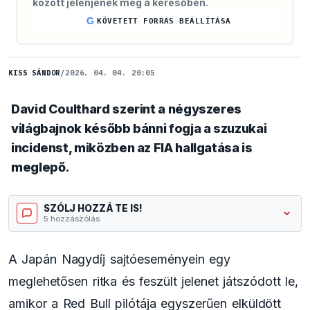
között jelenjenek meg a keresőben.
G
KÖVETETT FORRÁS BEÁLLÍTÁSA
KISS SÁNDOR
/
2026. 04. 04. 20:05
David Coulthard szerint a négyszeres
világbajnok később bánni fogja a szuzukai
incidenst, miközben az FIA hallgatása is
meglepő.
SZÓLJ HOZZÁ TE IS!
5 hozzászólás.
A Japán Nagydíj sajtóeseményein egy
meglehetősen ritka és feszült jelenet játszódott le,
amikor a Red Bull pilótája egyszerűen elküldött