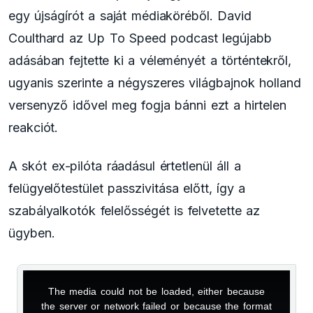
egy újságírót a saját médiaköréből. David
Coulthard az Up To Speed podcast legújabb
adásában fejtette ki a véleményét a történtekről,
ugyanis szerinte a négyszeres világbajnok holland
versenyző idővel meg fogja bánni ezt a hirtelen
reakciót.
A skót ex-pilóta ráadásul értetlenül áll a
felügyelőtestület passzivitása előtt, így a
szabályalkotók felelősségét is felvetette az
ügyben.
The media could not be loaded, either because
This
the server or network failed or because the format