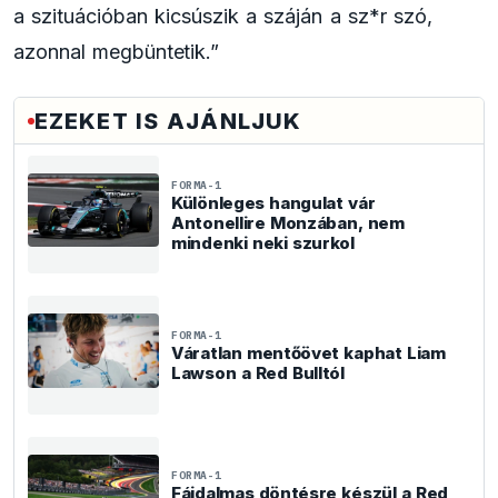
a szituációban kicsúszik a száján a sz*r szó,
azonnal megbüntetik.”
EZEKET IS AJÁNLJUK
FORMA-1
Különleges hangulat vár
Antonellire Monzában, nem
mindenki neki szurkol
FORMA-1
Váratlan mentőövet kaphat Liam
Lawson a Red Bulltól
FORMA-1
Fájdalmas döntésre készül a Red