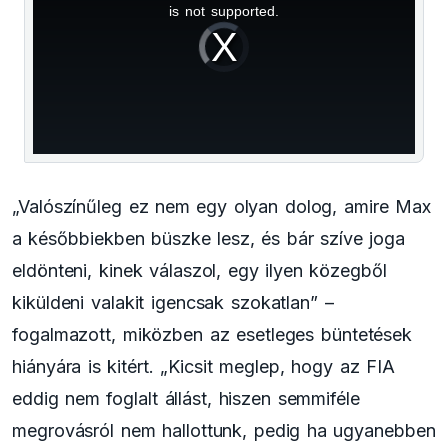
is
is not supported.
Video
a
Player
is
loading.
modal
window.
„Valószínűleg ez nem egy olyan dolog, amire Max
a későbbiekben büszke lesz, és bár szíve joga
eldönteni, kinek válaszol, egy ilyen közegből
kiküldeni valakit igencsak szokatlan” –
fogalmazott, miközben az esetleges büntetések
hiányára is kitért. „Kicsit meglep, hogy az FIA
eddig nem foglalt állást, hiszen semmiféle
megrovásról nem hallottunk, pedig ha ugyanebben