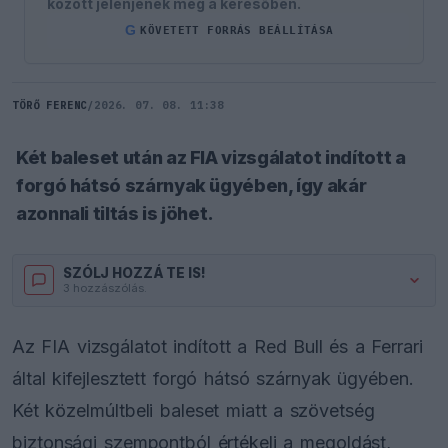
között jelenjenek meg a keresőben.
G
KÖVETETT FORRÁS BEÁLLÍTÁSA
TÖRŐ FERENC
/
2026. 07. 08. 11:38
Két baleset után az FIA vizsgálatot indított a
forgó hátsó szárnyak ügyében, így akár
azonnali tiltás is jöhet.
SZÓLJ HOZZÁ TE IS!
3 hozzászólás.
Az FIA vizsgálatot indított a Red Bull és a Ferrari
által kifejlesztett forgó hátsó szárnyak ügyében.
Két közelmúltbeli baleset miatt a szövetség
biztonsági szempontból értékeli a megoldást,