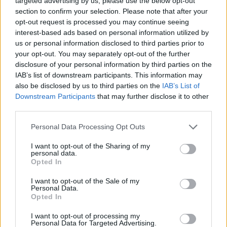
targeted advertising by us, please use the below opt-out
section to confirm your selection. Please note that after your
opt-out request is processed you may continue seeing
FORMA-1
interest-based ads based on personal information utilized by
Hiába a hatalmas fejlesztési ugrás,
óriási a baj az Aston Martinnál
us or personal information disclosed to third parties prior to
your opt-out. You may separately opt-out of the further
disclosure of your personal information by third parties on the
IAB’s list of downstream participants. This information may
also be disclosed by us to third parties on the
IAB’s List of
FORMA-1
Downstream Participants
that may further disclose it to other
Kikerekedett szemekkel hallgatta
Toto Wolff ajánlatát Antonelli
third parties.
Please note that this website/app uses one or more Google
Personal Data Processing Opt Outs
services and may gather and store information including but
not limited to your visit or usage behaviour. You may click to
I want to opt-out of the Sharing of my
personal data.
grant or deny consent to Google and its third-party tags to
Opted In
use your data for below specified purposes in below Google
consent section.
I want to opt-out of the Sale of my
Personal Data.
Opted In
I want to opt-out of processing my
Personal Data for Targeted Advertising.