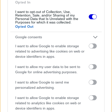
Opted In
I want to opt-out of Collection, Use,
Retention, Sale, and/or Sharing of my
Personal Data that Is Unrelated with the
Purposes for which it was collected.
Opted Out
Google consents
I want to allow Google to enable storage
related to advertising like cookies on web or
device identifiers in apps.
I want to allow my user data to be sent to
Google for online advertising purposes.
I want to allow Google to send me
personalized advertising.
„Ez borzasztóan veszélyes, mivel komoly
I want to allow Google to enable storage
sérüléseket lehet szenvedni, ráadásul már kétszer
related to analytics like cookies on web or
device identifiers in apps.
is megtörtént. Ausztriában is szerencsém volt,