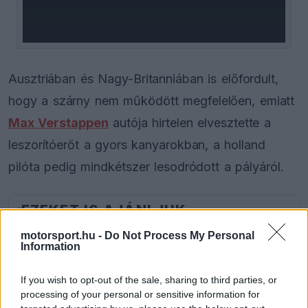
window.
Ausztriában és Nagy-Britanniában is előfordult,
hogy a szárny nem működött megfelelően, emiatt
Max Verstappen
autója hirtelen elvesztette a
leszorítóerőt a gyors kanyarokban, a holland
pilóta pedig mindkétszer lesodródott a pályáról.
EZEKET IS AJÁNLJUK
motorsport.hu -
Do Not Process My Personal
Information
MOTORSPORTOK
Újabb részletek a balesetről:
Eszméletlenül terült el a fűben a
If you wish to opt-out of the sale, sharing to third parties, or
WRC-sztár a horrorisztikus bukás
processing of your personal or sensitive information for
után