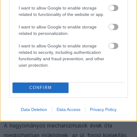
illetve itt is. Ebből viszont lassan kezd elegem
I want to allow Google to enable storage
related to functionality of the website or app.
lenni” – fogalmazott a
Red Bull
versenyzője.
I want to allow Google to enable storage
Laurent Mekies csapatvezető megígérte a
related to personalization.
mechanizmus alapos felülvizsgálatát, mivel a
I want to allow Google to enable storage
következő futamokon el kell kerülniük a hasonló
related to security, including authentication
functionality and fraud prevention, and other
eseteket. A belga pályán különösen nagy
user protection.
kockázatot jelentene egy hiba, egy Eau Rouge
előtti szárnymeghibásodás rendkívül súlyos
CONFIRM
balesethez vezethet.
Data Deletion
Data Access
Privacy Policy
Biztonság vagy teljesítmény
A hagyományos mechanizmusok évek óta
megbízhatóan működnek, az új, forgó kialakítás