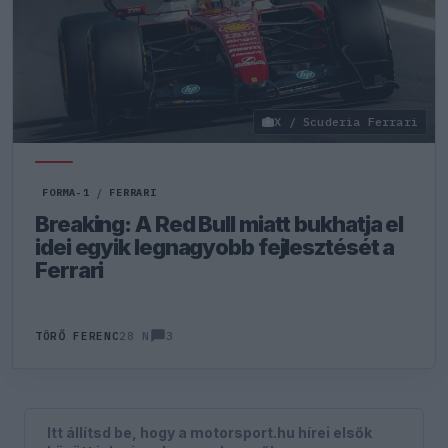
X / Scuderia Ferrari
FORMA-1
/
FERRARI
Breaking: A Red Bull miatt bukhatja el
idei egyik legnagyobb fejlesztését a
Ferrari
3
TÖRŐ FERENC
28 N
Itt állítsd be, hogy a motorsport.hu hírei elsők