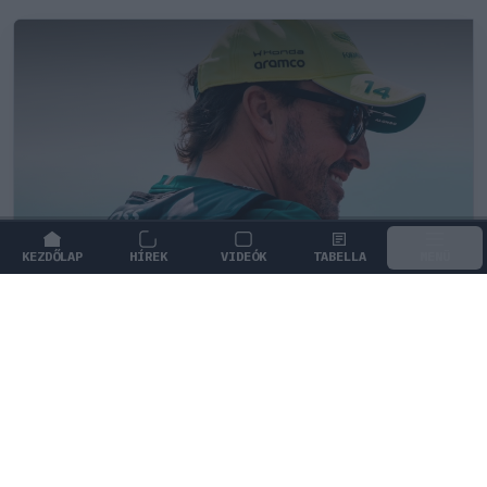
KEZDŐLAP
HÍREK
VIDEÓK
TABELLA
MENÜ
FORMA-1
/
ASTON MARTIN
Jelentős összeget kér Alonso az
Aston Martintól a folytatásért
Fernando Alonso 2028-ig kötelezné el magát az Aston
Martin mellett, ám ehhez jelentős fizetésemelést
követel a csapattól.