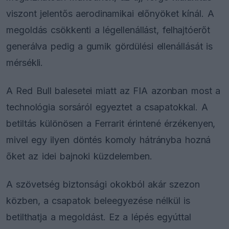
viszont jelentős aerodinamikai előnyöket kínál. A
megoldás csökkenti a légellenállást, felhajtóerőt
generálva pedig a gumik gördülési ellenállását is
mérsékli.
A Red Bull balesetei miatt az FIA azonban most a
technológia sorsáról egyeztet a csapatokkal. A
betiltás különösen a Ferrarit érintené érzékenyen,
mivel egy ilyen döntés komoly hátrányba hozná
őket az idei bajnoki küzdelemben.
A szövetség biztonsági okokból akár szezon
közben, a csapatok beleegyezése nélkül is
betilthatja a megoldást. Ez a lépés egyúttal