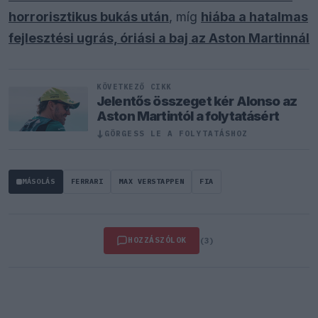
horrorisztikus bukás után
, míg
hiába a hatalmas
fejlesztési ugrás, óriási a baj az Aston Martinnál
KÖVETKEZŐ CIKK
Jelentős összeget kér Alonso az
Aston Martintól a folytatásért
↓
GÖRGESS LE A FOLYTATÁSHOZ
MÁSOLÁS
FERRARI
MAX VERSTAPPEN
FIA
HOZZÁSZÓLOK
(3)