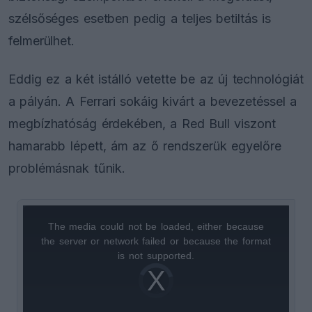
szélsőséges esetben pedig a teljes betiltás is
felmerülhet.
Eddig ez a két istálló vetette be az új technológiát
a pályán. A Ferrari sokáig kivárt a bevezetéssel a
megbízhatóság érdekében, a Red Bull viszont
hamarabb lépett, ám az ő rendszerük egyelőre
problémásnak tűnik.
The media could not be loaded, either because
This
the server or network failed or because the format
is
is not supported.
Video
a
Player
is
loading.
modal