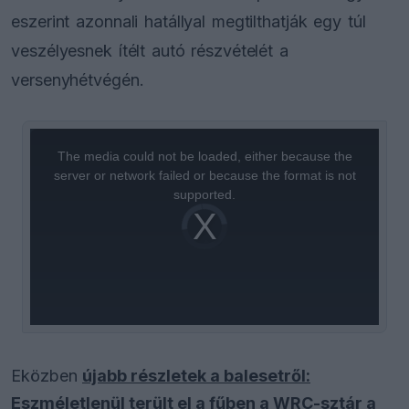
eszerint azonnali hatállyal megtilthatják egy túl
veszélyesnek ítélt autó részvételét a
versenyhétvégén.
This
is
a
The media could not be loaded, either because the
modal
window.
server or network failed or because the format is not
supported.
Video
Player
is
loading.
Eközben
újabb részletek a balesetről:
Eszméletlenül terült el a fűben a WRC-sztár a