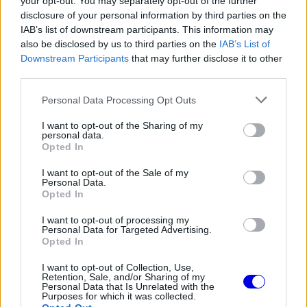
your opt-out. You may separately opt-out of the further
A Forma–1-es istállók közelmúltbeli értékelései is a
disclosure of your personal information by third parties on the
IAB’s list of downstream participants. This information may
németek álláspontját támasztják alá. A nyereséges
also be disclosed by us to third parties on the
IAB’s List of
és jóval sikeresebb istállók közül a Mercedest 4,6
Downstream Participants
that may further disclose it to other
third parties.
milliárd, a McLarent pedig 3,5 milliárd fontra
taksálták. Ezzel szemben az
Alpine
a 2025-ös
Please note that this website/app uses one or more Google
Personal Data Processing Opt Outs
services and may gather and store information including but
utolsó helye után a jelenlegi szezon első öt
not limited to your visit or usage behaviour. You may click to
I want to opt-out of the Sharing of my
personal data.
futamát követően csupán a konstruktőri
grant or deny consent to Google and its third-party tags to
Opted In
use your data for below specified purposes in below Google
bajnokság ötödik pozícióját foglalja el.
consent section.
I want to opt-out of the Sale of my
Personal Data.
Opted In
EZEKET IS AJÁNLJUK
I want to opt-out of processing my
Personal Data for Targeted Advertising.
Opted In
FORMA-1
Váratlan mentőövet kaphat Liam
I want to opt-out of Collection, Use,
Lawson a Red Bulltól
Retention, Sale, and/or Sharing of my
Personal Data that Is Unrelated with the
Purposes for which it was collected.