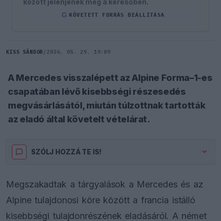
között jelenjenek meg a keresőben.
G
KÖVETETT FORRÁS BEÁLLÍTÁSA
KISS SÁNDOR
/
2026. 05. 29. 19:09
A Mercedes visszalépett az Alpine Forma–1-es
csapatában lévő kisebbségi részesedés
megvásárlásától, miután túlzottnak tartották
az eladó által követelt vételárat.
SZÓLJ HOZZÁ TE IS!
Megszakadtak a tárgyalások a Mercedes és az
Alpine tulajdonosi köre között a francia istálló
kisebbségi tulajdonrészének eladásáról. A német