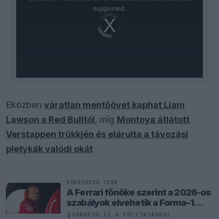
supported.
Video
Player
is
loading.
Eközben
váratlan mentőövet kaphat Liam
Lawson a Red Bulltól
, míg
Montoya átlátott
Verstappen trükkjén és elárulta a távozási
pletykák valódi okát
KÖVETKEZŐ CIKK
A Ferrari főnöke szerint a 2026-os
szabályok elvehetik a Forma–1
valódi versenyzési élményét
GÖRGESS LE A FOLYTATÁSHOZ
↓