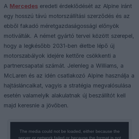
A
Mercedes
eredeti érdeklődését az Alpine iránt
egy hosszú távú motorszállítási szerződés és az
ebből fakadó méretgazdaságossági előnyök
motiválták. A német gyártó tervei között szerepel,
hogy a legkésőbb 2031-ben életbe lépő új
motorszabályok idejére kettőre csökkenti a
partnercsapatai számát. Jelenleg a Williams, a
McLaren és az idén csatlakozó Alpine használja a
hajtásláncaikat, vagyis a stratégia megvalósulása
esetén valamelyik alakulatnak új beszállítót kell
majd keresnie a jövőben.
This
is
a
The media could not be loaded, either because the
modal
window.
server or network failed or because the format is not