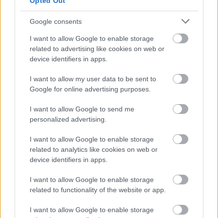
Opted Out
FORMA-1
Google consents
Montoya átlátott Verstappen
trükkjén és elárulta a távozási
I want to allow Google to enable storage
pletykák valódi okát
related to advertising like cookies on web or
device identifiers in apps.
I want to allow my user data to be sent to
FORMA-1
Különös szövetség segítheti
Google for online advertising purposes.
Esteban Ocon Aston Martinhoz
igazolását
I want to allow Google to send me
personalized advertising.
I want to allow Google to enable storage
A Renault egyik belső forrása röviden
related to analytics like cookies on web or
megerősítette a tranzakció meghiúsulását. „Úgy
device identifiers in apps.
tudjuk, hogy a megbeszélések leálltak” –
I want to allow Google to enable storage
fogalmazott az informátor. A Mercedes és Wolff
related to functionality of the website or app.
egyelőre nem volt elérhető, így nem kommentálták
I want to allow Google to enable storage