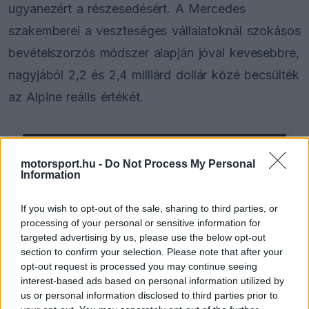
ugyanezért a részesedésért. A Mercedes
szakemberei a veszteséges vállalatoknál szokásos
bevételszorzós módszer alapján jóval kevesebbre,
nagyjából 2,2 és 2,4 milliárd dollár közé becsülték
az Alpine reális értékét.
The media could not be loaded, either because
This
motorsport.hu -
Do Not Process My Personal
the server or network failed or because the format
Information
is
is not supported.
Video
a
Player
If you wish to opt-out of the sale, sharing to third parties, or
is
loading.
processing of your personal or sensitive information for
modal
targeted advertising by us, please use the below opt-out
window.
section to confirm your selection. Please note that after your
opt-out request is processed you may continue seeing
interest-based ads based on personal information utilized by
us or personal information disclosed to third parties prior to