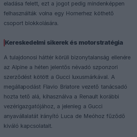
eladása felett, ezt a jogot pedig mindenképpen
felhasználták volna egy Hornerhez köthető
csoport blokkolására.
Kereskedelmi sikerek és motorstratégia
A tulajdonosi háttér körüli bizonytalanság ellenére
az Alpine a héten jelentős névadó szponzori
szerződést kötött a Gucci luxusmárkával. A
megállapodást Flavio Briatore vezető tanácsadó
hozta tető alá, kihasználva a Renault korábbi
vezérigazgatójához, a jelenleg a Gucci
anyavállalatát irányító Luca de Meóhoz fűződő
kiváló kapcsolatait.