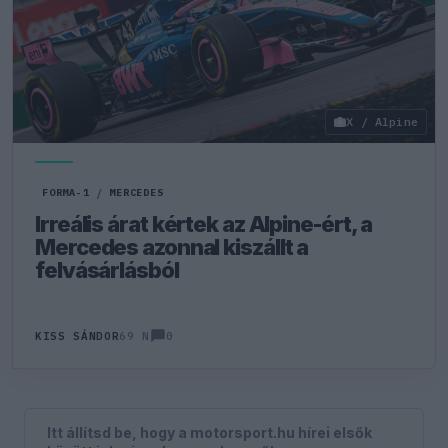
X / Alpine
FORMA-1
/
MERCEDES
Irreális árat kértek az Alpine-ért, a
Mercedes azonnal kiszállt a
felvásárlásból
0
KISS SÁNDOR
69 N
Itt állítsd be, hogy a motorsport.hu hírei elsők