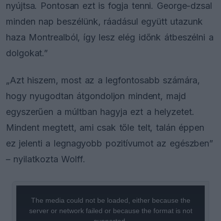
nyújtsa. Pontosan ezt is fogja tenni. George-dzsal
minden nap beszélünk, ráadásul együtt utazunk
haza Montrealból, így lesz elég időnk átbeszélni a
dolgokat.”
„Azt hiszem, most az a legfontosabb számára,
hogy nyugodtan átgondoljon mindent, majd
egyszerűen a múltban hagyja ezt a helyzetet.
Mindent megtett, ami csak tőle telt, talán éppen
ez jelenti a legnagyobb pozitívumot az egészben”
– nyilatkozta Wolff.
This
is
a
The media could not be loaded, either because the
modal
window.
server or network failed or because the format is not
supported.