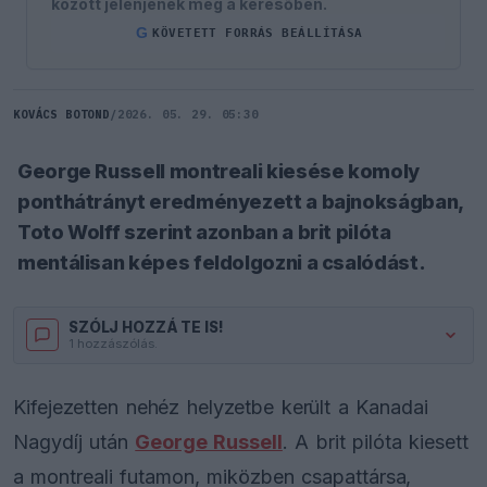
között jelenjenek meg a keresőben.
G
KÖVETETT FORRÁS BEÁLLÍTÁSA
KOVÁCS BOTOND
/
2026. 05. 29. 05:30
George Russell montreali kiesése komoly
ponthátrányt eredményezett a bajnokságban,
Toto Wolff szerint azonban a brit pilóta
mentálisan képes feldolgozni a csalódást.
SZÓLJ HOZZÁ TE IS!
1 hozzászólás.
Kifejezetten nehéz helyzetbe került a Kanadai
Nagydíj után
George Russell
. A brit pilóta kiesett
a montreali futamon, miközben csapattársa,