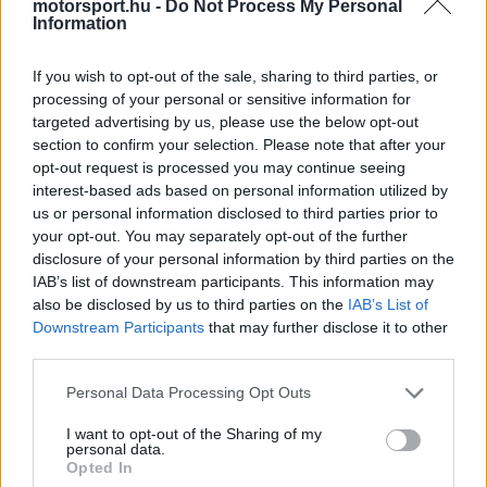
Video
motorsport.hu -
Do Not Process My Personal
a
Player
Information
is
loading.
modal
window.
If you wish to opt-out of the sale, sharing to third parties, or
processing of your personal or sensitive information for
targeted advertising by us, please use the below opt-out
section to confirm your selection. Please note that after your
opt-out request is processed you may continue seeing
„Az utóbbi futamokon a körülmények
interest-based ads based on personal information utilized by
us or personal information disclosed to third parties prior to
egyértelműen George ellen dolgoztak, pedig
your opt-out. You may separately opt-out of the further
vasárnap nagyon fontos pontokat szerezhetett
disclosure of your personal information by third parties on the
IAB’s list of downstream participants. This information may
volna. A verseny egy pontján még az élen is állt,
also be disclosed by us to third parties on the
IAB’s List of
ha pedig a kitartásról vagy a karakterről
Downstream Participants
that may further disclose it to other
third parties.
beszélünk, a paddockban mindenki közül rá
Please note that this website/app uses one or more Google
Personal Data Processing Opt Outs
fogadnék a legszívesebben. A gokartos évei és a
services and may gather and store information including but
kisebb kategóriák óta számtalan alkalommal
not limited to your visit or usage behaviour. You may click to
I want to opt-out of the Sharing of my
personal data.
grant or deny consent to Google and its third-party tags to
kellett már leküzdenie a nehézségeket, vagyis ő
Opted In
use your data for below specified purposes in below Google