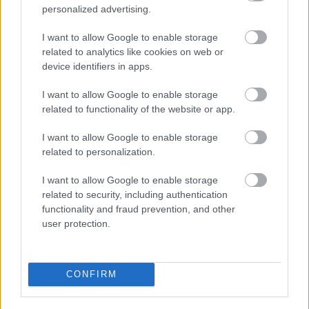
Verstappen megszerzéséért
personalized advertising.
I want to allow Google to enable storage
related to analytics like cookies on web or
device identifiers in apps.
A vezető úgy véli, a mezőny tagjai kivétel nélkül
komoly megpróbáltatásokon mennek keresztül a
I want to allow Google to enable storage
related to functionality of the website or app.
karrierjük során. A sikerhez elengedhetetlen a
belső stabilitás, hiszen a legmagasabb szintre
I want to allow Google to enable storage
related to personalization.
senki sem juthat el pusztán szerencsével.
I want to allow Google to enable storage
related to security, including authentication
„A legjobbak nem azért kerülnek a
functionality and fraud prevention, and other
királykategóriába, mert egyszerűen csak mázlijuk
user protection.
volt néhány győzelemmel. Ezt a szintet a belső
stabilitásuknak köszönhetően érik el. Karakter
CONFIRM
nélkül lehetetlen bajnokságokat nyerni az alsóbb
szériákban, mindannyiuknak voltak már komoly