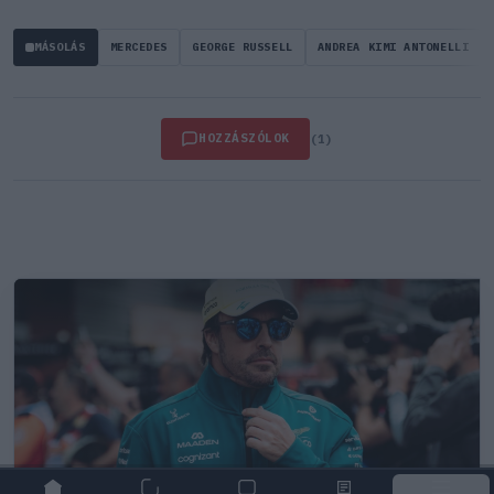
MÁSOLÁS
MERCEDES
GEORGE RUSSELL
ANDREA KIMI ANTONELLI
HOZZÁSZÓLOK
(1)