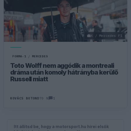
X / Mercedes F1
FORMA-1
/
MERCEDES
Toto Wolff nem aggódik a montreali
dráma után komoly hátrányba kerülő
Russell miatt
1
KOVÁCS BOTOND
70 N
Itt állítsd be, hogy a motorsport.hu hírei elsők