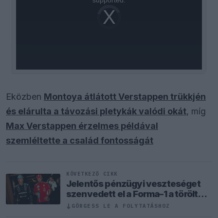
Video
Player
is
loading.
Eközben
Montoya átlátott Verstappen trükkjén
és elárulta a távozási pletykák valódi okát
, míg
Max Verstappen érzelmes példával
szemléltette a család fontosságát
KÖVETKEZŐ CIKK
Jelentős pénzügyi veszteséget
szenvedett el a Forma–1 a törölt
futamok miatt
↓
GÖRGESS LE A FOLYTATÁSHOZ