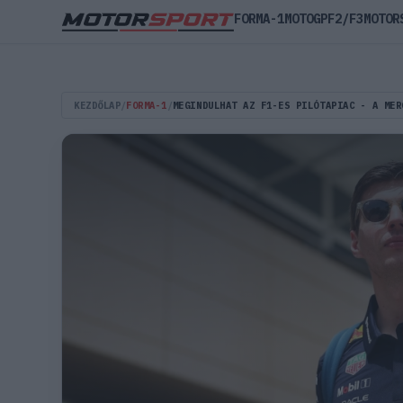
FORMA-1
MOTOGP
F2/F3
MOTOR
KEZDŐLAP
/
FORMA-1
/
MEGINDULHAT AZ F1-ES PILÓTAPIAC - A MER