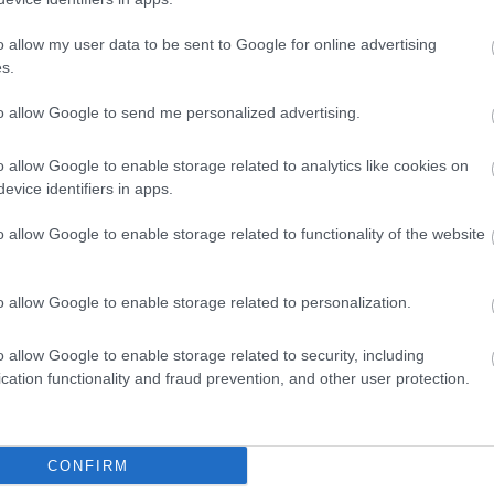
gra szavazott, miután hivatalosan is
o allow my user data to be sent to Google for online advertising
ződését. A monacói versenyző ezzel hosszú
s.
tt, csapattársa pedig minden bizonnyal Lewis
to allow Google to send me personalized advertising.
o allow Google to enable storage related to analytics like cookies on
evice identifiers in apps.
felállásához, Carlos Sainz ugyanis a nehéz téli
o allow Google to enable storage related to functionality of the website
i szezont. A spanyol pilóta megtartása mellett
lakulat számára, bár a thai versenyző a hírek
o allow Google to enable storage related to personalization.
 Martin
felé is tapogatózik a távolabbi jövőjét
o allow Google to enable storage related to security, including
cation functionality and fraud prevention, and other user protection.
CONFIRM
n az Audi Nico Hülkenberg és
Gabriel