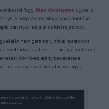
en embertől függ,
Max Verstappen
ugyanis
ezőnyt. A négyszeres világbajnok döntése
pjaiban rajzolhatja át az idei rajtrácsot.
gyáltalán nem garantált, mivel határozott
appen elzárkózik a fele-fele arányú motorerő-
 tervezett 60-40-es arány bevezetése
ár megvannak a változtatáshoz, így a
ause the server or network failed or because the
s not supported.