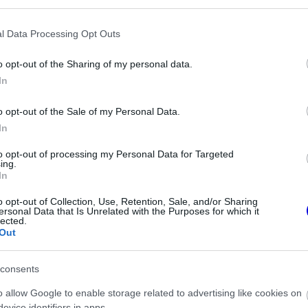
l Data Processing Opt Outs
o opt-out of the Sharing of my personal data.
In
o opt-out of the Sale of my Personal Data.
In
to opt-out of processing my Personal Data for Targeted
ing.
In
o opt-out of Collection, Use, Retention, Sale, and/or Sharing
FORMA-1
ersonal Data that Is Unrelated with the Purposes for which it
zeget kér Alonso
Amerikai versenysorozatban
lected.
intól a
köthet ki Max Verstappen
Out
consents
tásra törekszik
o allow Google to enable storage related to advertising like cookies on
evice identifiers in apps.