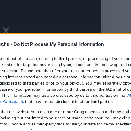
t.hu -
Do Not Process My Personal Information
to opt-out of the sale, sharing to third parties, or processing of your per
formation for targeted advertising by us, please use the below opt-out s
r selection. Please note that after your opt-out request is processed y
eing interest-based ads based on personal information utilized by us or
disclosed to third parties prior to your opt-out. You may separately opt-
losure of your personal information by third parties on the IAB’s list of
. This information may also be disclosed by us to third parties on the
IA
fejleményeket, hiszen egy esetleges üresedés a
Participants
that may further disclose it to other third parties.
ket. A Mercedesnél Toto Wolff csapatfőnök
 that this website/app uses one or more Google services and may gath
including but not limited to your visit or usage behaviour. You may click 
, vagyis egy adandó alkalommal azonnal
 to Google and its third-party tags to use your data for below specifi
ogle consent section.