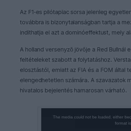
Az F1-es pilótapiac sorsa jelenleg egyetl
továbbra is bizonytalanságban tartja a m
indíthatja el azt a dominóeffektust, mely ala
A holland versenyző jövője a Red Bullnál e
feltételeket szabott a folytatáshoz. Verst
elosztástól, emiatt az FIA és a FOM által
elengedhetetlen számára. A szavazatok m
hivatalos bejelentés hamarosan várható.
This
The media could not be loaded, either bec
is
format i