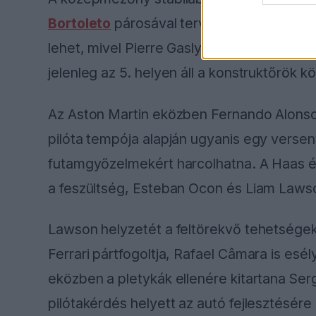
Bortoleto
párosával tervez hosszú távon. A
lehet, mivel Pierre Gasly és Franco Colapi
jelenleg az 5. helyen áll a konstruktőrök kö
Az Aston Martin eközben Fernando Alonso
pilóta tempója alapján ugyanis egy versen
futamgyőzelmekért harcolhatna. A Haas 
a feszültség, Esteban Ocon és Liam Laws
Lawson helyzetét a feltörekvő tehetségek 
Ferrari pártfogoltja, Rafael Câmara is esél
eközben a pletykák ellenére kitartana Serg
pilótakérdés helyett az autó fejlesztésér