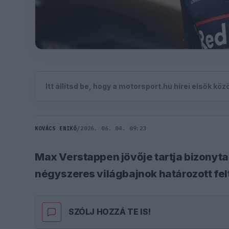
Itt állítsd be, hogy a motorsport.hu hírei elsők kö
KOVÁCS ENIKŐ
/
2026. 06. 04. 09:23
Max Verstappen jövője tartja bizonyta
négyszeres világbajnok határozott felt
SZÓLJ HOZZÁ TE IS!