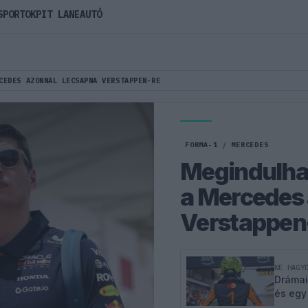
SPORTOK
PIT LANE
AUTÓ
CEDES AZONNAL LECSAPNA VERSTAPPEN-RE
FORMA-1
/
MERCEDES
Megindulhat 
a Mercedes 
Verstappen
NE HAGY
Drámai
és egy