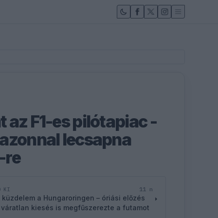
az F1-es pilótapiac -
azonnal lecsapna
-re
11 n
D KI
 küzdelem a Hungaroringen – óriási előzés
 váratlan kiesés is megfűszerezte a futamot