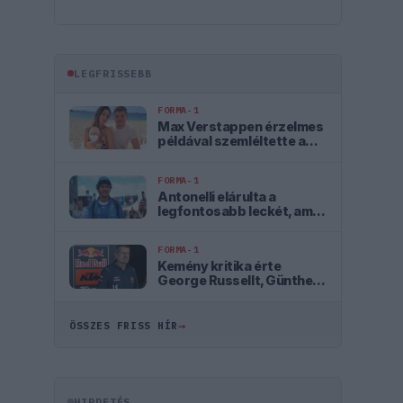
LEGFRISSEBB
FORMA-1
Max Verstappen érzelmes
példával szemléltette a
család fontosságát
FORMA-1
Antonelli elárulta a
legfontosabb leckét, amit
Hamiltontól és
Verstappentől tanult
FORMA-1
Kemény kritika érte
George Russellt, Günther
Steiner szerint mintha egy
Cadillacben ülne
→
ÖSSZES FRISS HÍR
HIRDETÉS