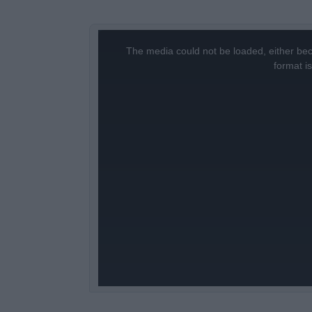
This
is
a
The media could not be loaded, either bec
modal
window.
format i