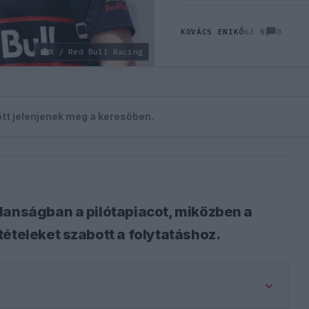
0
KOVÁCS ENIKŐ
63 N
X / Red Bull Racing
zött jelenjenek meg a keresőben.
lanságban a pilótapiacot, miközben a
ételeket szabott a folytatáshoz.