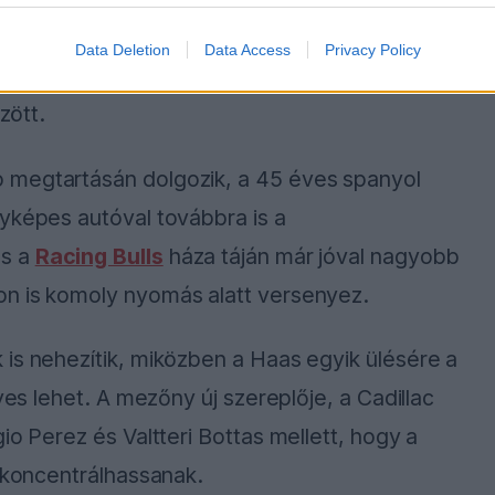
z Alpine-nál Flavio Briatore is elégedett
Data Deletion
Data Access
Privacy Policy
nto folyamatos pontszerzéseivel az istálló
zött.
 megtartásán dolgozik, a 45 éves spanyol
yképes autóval továbbra is a
és a
Racing Bulls
háza táján már jóval nagyobb
on is komoly nyomás alatt versenyez.
is nehezítik, miközben a Haas egyik ülésére a
yes lehet. A mezőny új szereplője, a Cadillac
io Perez és Valtteri Bottas mellett, hogy a
e koncentrálhassanak.