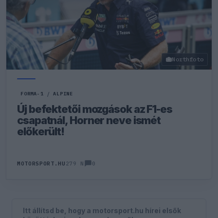
Northfoto
FORMA-1
/
ALPINE
Új befektetői mozgások az F1-es
csapatnál, Horner neve ismét
előkerült!
0
MOTORSPORT.HU
279 N
Itt állítsd be, hogy a motorsport.hu hírei elsők