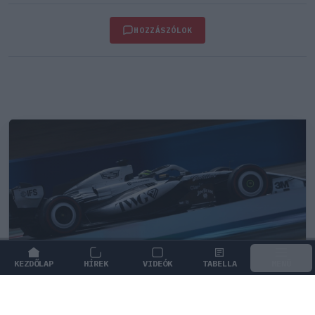
HOZZÁSZÓLOK
KEZDŐLAP
HÍREK
VIDEÓK
TABELLA
MENÜ
FORMA-1
/
CADILLAC