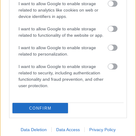
FORMA-1
I want to allow Google to enable storage
Adrian Newey megtörte a csendet
related to analytics like cookies on web or
Christian Horner érkezéséről
device identifiers in apps.
I want to allow Google to enable storage
related to functionality of the website or app.
FORMA-1
Radikális megoldással előzte meg a
I want to allow Google to enable storage
riválisokat az Aston Martin
related to personalization.
I want to allow Google to enable storage
related to security, including authentication
FORMA-1
functionality and fraud prevention, and other
Súlyos hiányosságra derült fény a
user protection.
McLaren győztes autójánál
CONFIRM
A legfrissebb pletykák a Red Bulltól távozó
Christian Horner nevét is összekapcsolták egy
Data Deletion
Data Access
Privacy Policy
milliárdos nagyságrendű konzorciummal, amely