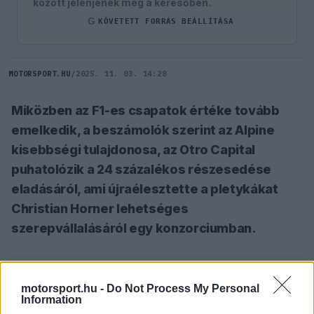
között jelenjenek meg a keresőben.
G
KÖVETETT FORRÁS BEÁLLÍTÁSA
MOTORSPORT.HU
/
2025. 11. 03. 14:28
Miközben az F1-es csapatok értéke tovább
emelkedik, a beszámolók szerint az Alpine
kisebbségi tulajdonosa, az Otro Capital
puhatolózik a 24 százalékos részesedése
eladásáról, ami újraélesztette a pletykákat
Christian Horner lehetséges
szerepvállalásáról egy konzorciumban.
SZÓLJ HOZZÁ TE IS!
motorsport.hu -
Do Not Process My Personal
Information