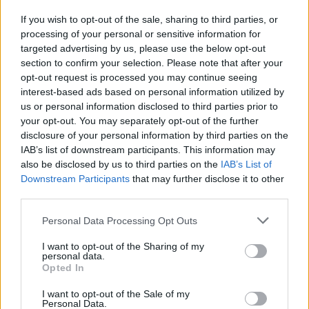
A Sports Business Journal értesülései szerint a
If you wish to opt-out of the sale, sharing to third parties, or
magántőke-társaság korai egyeztetéseket folytat
processing of your personal or sensitive information for
targeted advertising by us, please use the below opt-out
egy esetleges kivonulásról; a csomagot 2023
section to confirm your selection. Please note that after your
közepén nagyjából 900 millió amerikai dollárra
opt-out request is processed you may continue seeing
interest-based ads based on personal information utilized by
értékelték.
us or personal information disclosed to third parties prior to
your opt-out. You may separately opt-out of the further
A háttérben az F1-es értékek meredek
disclosure of your personal information by third parties on the
IAB’s list of downstream participants. This information may
növekedése áll, hiszen nemrég az Aston Martin és
also be disclosed by us to third parties on the
IAB’s List of
a Red Bull testvércsapata, a Racing Bulls a
Downstream Participants
that may further disclose it to other
third parties.
becslések szerint már 2 milliárd dollár feletti
Please note that this website/app uses one or more Google
tartományban mozogtak.
Personal Data Processing Opt Outs
services and may gather and store information including but
not limited to your visit or usage behaviour. You may click to
I want to opt-out of the Sharing of my
personal data.
grant or deny consent to Google and its third-party tags to
Opted In
use your data for below specified purposes in below Google
The media could not be loaded, either because
This
consent section.
the server or network failed or because the format
I want to opt-out of the Sale of my
is
Personal Data.
is not supported.