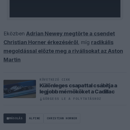
Eközben
Adrian Newey megtörte a csendet
Christian Horner érkezéséről
, míg
radikális
megoldással előzte meg a riválisokat az Aston
Martin
KÖVETKEZŐ CIKK
Különleges csapattal csábítja a
legjobb mérnököket a Cadillac
↓
GÖRGESS LE A FOLYTATÁSHOZ
MÁSOLÁS
ALPINE
CHRISTIAN HORNER