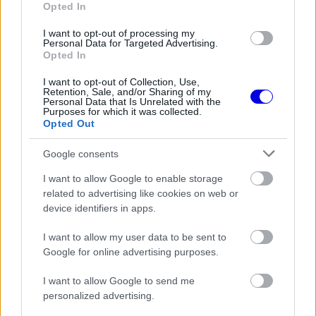
Opted In
Video
a
Player
is
I want to opt-out of processing my
loading.
modal
Personal Data for Targeted Advertising.
Opted In
window.
I want to opt-out of Collection, Use,
Retention, Sale, and/or Sharing of my
Personal Data that Is Unrelated with the
Purposes for which it was collected.
Opted Out
A lap forrásai úgy tudják, a tárgyalások nem
Google consents
előrehaladottak, a hír mégis felkorbácsolta a
I want to allow Google to enable storage
találgatásokat egy új befektetői kör körül,
related to advertising like cookies on web or
amelyben a paddock ismert szereplői is
device identifiers in apps.
feltűnhetnek.
I want to allow my user data to be sent to
Google for online advertising purposes.
EZEKET IS AJÁNLJUK
I want to allow Google to send me
personalized advertising.