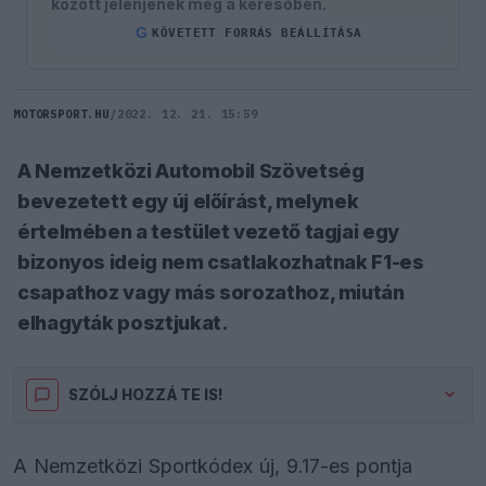
között jelenjenek meg a keresőben.
G
KÖVETETT FORRÁS BEÁLLÍTÁSA
MOTORSPORT.HU
/
2022. 12. 21. 15:59
A Nemzetközi Automobil Szövetség
bevezetett egy új előírást, melynek
értelmében a testület vezető tagjai egy
bizonyos ideig nem csatlakozhatnak F1-es
csapathoz vagy más sorozathoz, miután
elhagyták posztjukat.
SZÓLJ HOZZÁ TE IS!
A Nemzetközi Sportkódex új, 9.17-es pontja