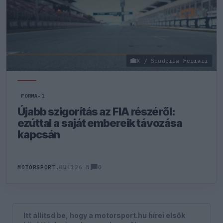
X / Scuderia Ferrari
FORMA-1
Újabb szigorítás az FIA részéről:
ezúttal a saját embereik távozása
kapcsán
0
MOTORSPORT.HU
1326 N
Itt állítsd be, hogy a motorsport.hu hírei elsők