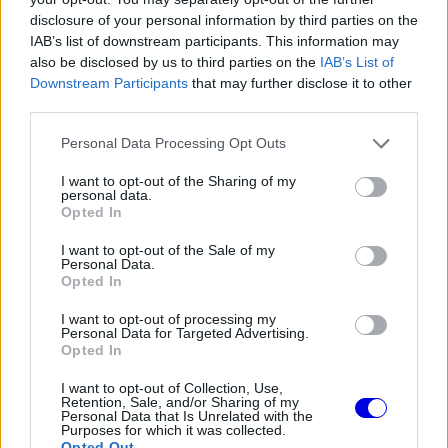
Player
is
disclosure of your personal information by third parties on the
loading.
modal
IAB’s list of downstream participants. This information may
window.
also be disclosed by us to third parties on the
IAB’s List of
Downstream Participants
that may further disclose it to other
third parties.
Please note that this website/app uses one or more Google
Personal Data Processing Opt Outs
services and may gather and store information including but
Az FIA emberei ugyanis számtalan, a csapatokat
not limited to your visit or usage behaviour. You may click to
I want to opt-out of the Sharing of my
personal data.
érintő információ birtokosai, így ha az egyikőjük
grant or deny consent to Google and its third-party tags to
Opted In
use your data for below specified purposes in below Google
megérkezik a tíz istálló közül valamelyikhez, akkor
consent section.
I want to opt-out of the Sale of my
a többi kilenc azt általában nem szokta jó
Personal Data.
Opted In
szemmel nézni.
I want to opt-out of processing my
Personal Data for Targeted Advertising.
Opted In
EZEKET IS AJÁNLJUK
I want to opt-out of Collection, Use,
Retention, Sale, and/or Sharing of my
Personal Data that Is Unrelated with the
FORMA-1
Purposes for which it was collected.
Óriási fordulat Lewis Hamilton
Opted Out