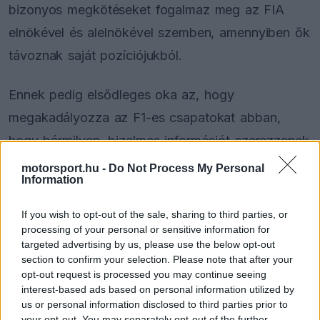
bizonyos megkötéseket fogalmaz meg az FIA
elnökével és alelnökével szemben, amennyiben ők
távoznak saját pozíciójukból.
Ennek pedig elsődleges oka az, hogy
megakadályozza az F1-es csapatokat abban,
hogy bármilyen, bizalmas információt szerezzenek
ezektől a személyektől a szövetség kapcsán,
motorsport.hu -
Do Not Process My Personal
Information
miután mondjuk csatlakoztak hozzájuk egy új
szerepkörben.
If you wish to opt-out of the sale, sharing to third parties, or
processing of your personal or sensitive information for
targeted advertising by us, please use the below opt-out
section to confirm your selection. Please note that after your
The media could not be loaded, either because
This
opt-out request is processed you may continue seeing
the server or network failed or because the format
interest-based ads based on personal information utilized by
is
is not supported.
us or personal information disclosed to third parties prior to
Video
a
your opt-out. You may separately opt-out of the further