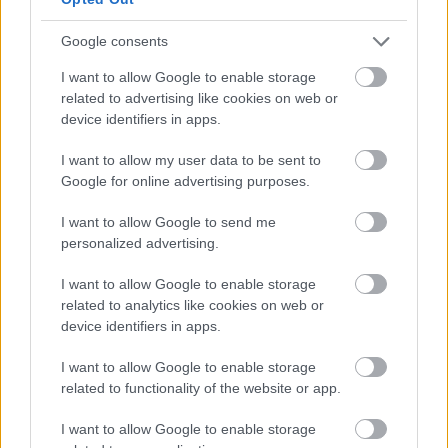
jövőjével kapcsolatban
Google consents
I want to allow Google to enable storage
FORMA-1
related to advertising like cookies on web or
Kellemetlen meglepetés érte a
device identifiers in apps.
nyári szünetben a Forma–1-es
pilótát
I want to allow my user data to be sent to
Google for online advertising purposes.
I want to allow Google to send me
FORMA-1
personalized advertising.
Francia hatalomátvételről
suttognak a Red Bullnál
I want to allow Google to enable storage
related to analytics like cookies on web or
device identifiers in apps.
Maga a szabály egyébként azt mondja ki, hogy
I want to allow Google to enable storage
related to functionality of the website or app.
az FIA bajnokságaiban szereplő bármely alakulat
nem veheti igénybe az FIA korábbi elnökének
I want to allow Google to enable storage