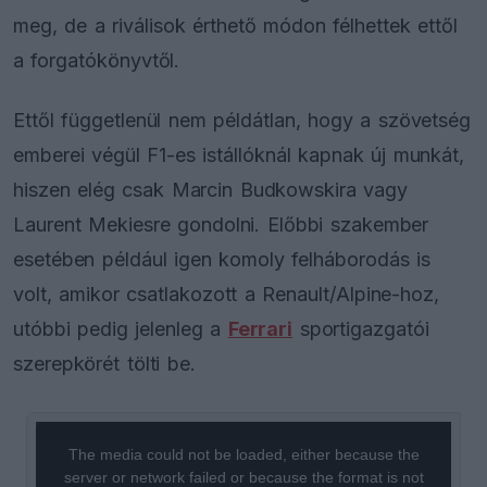
meg, de a riválisok érthető módon félhettek ettől
a forgatókönyvtől.
Ettől függetlenül nem példátlan, hogy a szövetség
emberei végül F1-es istállóknál kapnak új munkát,
hiszen elég csak Marcin Budkowskira vagy
Laurent Mekiesre gondolni. Előbbi szakember
esetében például igen komoly felháborodás is
volt, amikor csatlakozott a Renault/Alpine-hoz,
utóbbi pedig jelenleg a
Ferrari
sportigazgatói
szerepkörét tölti be.
This
is
a
The media could not be loaded, either because the
modal
window.
server or network failed or because the format is not