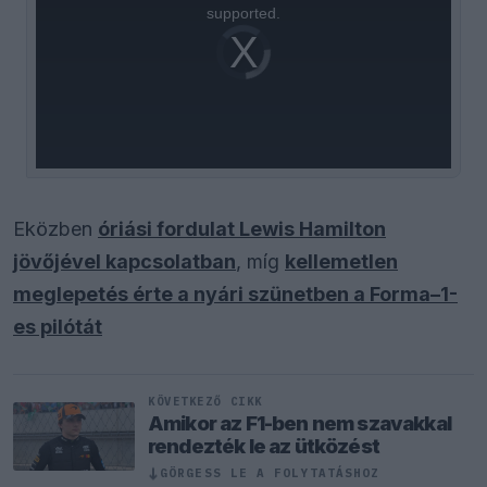
supported.
Video
Player
is
loading.
Eközben
óriási fordulat Lewis Hamilton
jövőjével kapcsolatban
, míg
kellemetlen
meglepetés érte a nyári szünetben a Forma–1-
es pilótát
KÖVETKEZŐ CIKK
Amikor az F1-ben nem szavakkal
rendezték le az ütközést
↓
GÖRGESS LE A FOLYTATÁSHOZ