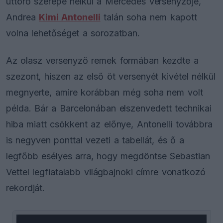
úttörő szerepe nélkül a Mercedes versenyzője,
Andrea
Kimi Antonelli
talán soha nem kapott
volna lehetőséget a sorozatban.
Az olasz versenyző remek formában kezdte a
szezont, hiszen az első öt versenyét kivétel nélkül
megnyerte, amire korábban még soha nem volt
példa. Bár a Barcelonában elszenvedett technikai
hiba miatt csökkent az előnye, Antonelli továbbra
is negyven ponttal vezeti a tabellát, és ő a
legfőbb esélyes arra, hogy megdöntse Sebastian
Vettel legfiatalabb világbajnoki címre vonatkozó
rekordját.