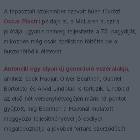
A tapasztalt szakember szavait hűen tükrözi
Oscar Piastri
példája is, a McLaren ausztrál
pilótája ugyanis nemrég teljesítette a 75. nagydíját,
miközben még csak áprilisban töltötte be a
huszonötödik életévét.
Antonelli egy olyan új generáció vezéralakja
,
amihez Isack Hadjar, Oliver Bearman, Gabriel
Bortoleto és Arvid Lindblad is tartozik. Lindblad
az első hét versenyhétvégéjén máris 13 pontot
gyűjtött, míg Bearman a Haasnál mutatott
meggyőző teljesítményével jó eséllyel
megalapozhatja a jövőbeli ferraris szerződését.