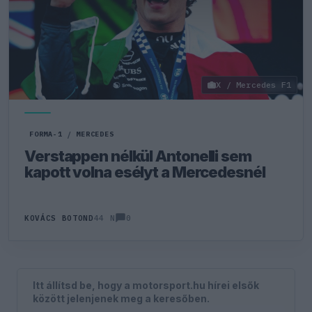
X / Mercedes F1
FORMA-1
/
MERCEDES
Verstappen nélkül Antonelli sem
kapott volna esélyt a Mercedesnél
0
KOVÁCS BOTOND
44 N
Itt állítsd be, hogy a motorsport.hu hírei elsők
között jelenjenek meg a keresőben.