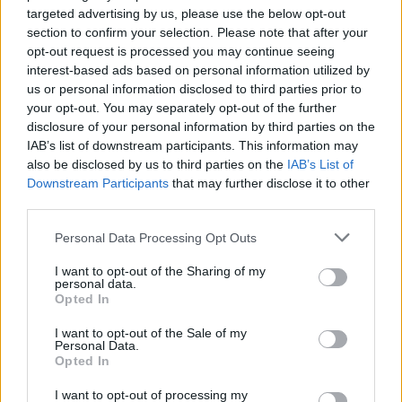
targeted advertising by us, please use the below opt-out
hogy Hamilton 22 évesen mutatkozott be a
section to confirm your selection. Please note that after your
McLarennél, és Fernando Alonso is ugyanennyi
opt-out request is processed you may continue seeing
interest-based ads based on personal information utilized by
idős volt, amikor a Renault-hoz került.
us or personal information disclosed to third parties prior to
your opt-out. You may separately opt-out of the further
disclosure of your personal information by third parties on the
EZEKET IS AJÁNLJUK
IAB’s list of downstream participants. This information may
also be disclosed by us to third parties on the
IAB’s List of
Downstream Participants
that may further disclose it to other
FORMA-1
third parties.
Häkkinen óva inti a McLarent Max
Verstappen leigazolásától
Please note that this website/app uses one or more Google
Personal Data Processing Opt Outs
services and may gather and store information including but
not limited to your visit or usage behaviour. You may click to
I want to opt-out of the Sharing of my
personal data.
grant or deny consent to Google and its third-party tags to
Opted In
use your data for below specified purposes in below Google
FORMA-1
Súlyos veszteségekről vallott Toto
consent section.
I want to opt-out of the Sale of my
Wolff, bajban a Mercedes
Personal Data.
Opted In
I want to opt-out of processing my