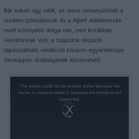
Bár sokan úgy vélik, az olasz versenyzőnek a
modern szimulátorok és a fejlett adatelemzés
miatt könnyebb dolga van, mint korábban
Hamiltonnak volt, a csapatok részéről
tapasztalható rendkívüli bizalom egyértelműen
Verstappen örökségének köszönhető.
This
is
a
The media could not be loaded, either because the
modal
window.
server or network failed or because the format is not
supported.
Video
Player
is
loading.