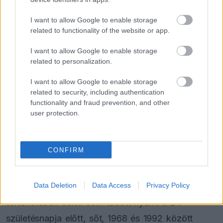
I want to allow Google to enable storage
related to functionality of the website or app.
I want to allow Google to enable storage
related to personalization.
I want to allow Google to enable storage
related to security, including authentication
functionality and fraud prevention, and other
A múlt ereje
user protection.
Az
F1 Oversteer
kiemelte, a szemléletváltást
CONFIRM
Verstappen 2016-os barcelonai sikere hozta el,
amikor az akkor 18 éves holland első Red Bull-os
futamán győzni tudott. Ezt megelőzően a sportág
Data Deletion
Data Access
Privacy Policy
történetében senki sem tudott nyerni a 21.
születésnapja előtt, sőt, 1968 és 1992 között