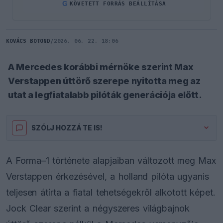
G
KÖVETETT FORRÁS BEÁLLÍTÁSA
KOVÁCS BOTOND
/
2026. 06. 22. 18:06
A Mercedes korábbi mérnöke szerint Max
Verstappen úttörő szerepe nyitotta meg az
utat a legfiatalabb pilóták generációja előtt.
SZÓLJ HOZZÁ TE IS!
A Forma–1 története alapjaiban változott meg Max
Verstappen érkezésével, a holland pilóta ugyanis
teljesen átírta a fiatal tehetségekről alkotott képet.
Jock Clear szerint a négyszeres világbajnok