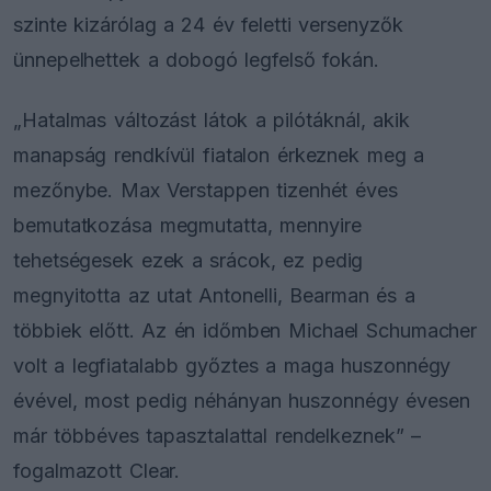
szinte kizárólag a 24 év feletti versenyzők
ünnepelhettek a dobogó legfelső fokán.
„Hatalmas változást látok a pilótáknál, akik
manapság rendkívül fiatalon érkeznek meg a
mezőnybe. Max Verstappen tizenhét éves
bemutatkozása megmutatta, mennyire
tehetségesek ezek a srácok, ez pedig
megnyitotta az utat Antonelli, Bearman és a
többiek előtt. Az én időmben Michael Schumacher
volt a legfiatalabb győztes a maga huszonnégy
évével, most pedig néhányan huszonnégy évesen
már többéves tapasztalattal rendelkeznek” –
fogalmazott Clear.