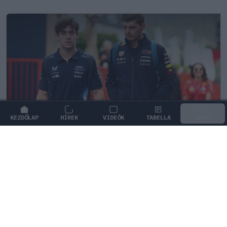
KEZDŐLAP
HÍREK
VIDEÓK
TABELLA
MENÜ
FORMA-1
/
MCLAREN
A saját protezsáltja állhat Max
Verstappen útjába a jövőben
Max Verstappen különleges tehetséget támogat, aki
akár a rivális McLarennél is kiköthet a jövőben.