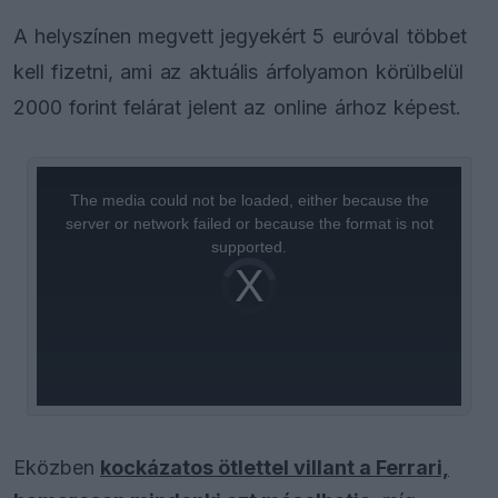
A helyszínen megvett jegyekért 5 euróval többet
kell fizetni, ami az aktuális árfolyamon körülbelül
2000 forint felárat jelent az online árhoz képest.
This
is
a
The media could not be loaded, either because the
modal
window.
server or network failed or because the format is not
supported.
Video
Player
is
loading.
Eközben
kockázatos ötlettel villant a Ferrari,