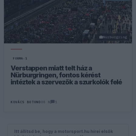
Nürburgring
FORMA-1
Verstappen miatt telt ház a
Nürburgringen, fontos kérést
intéztek a szervezők a szurkolók felé
1
KOVÁCS BOTOND
88 N
Itt állítsd be, hogy a motorsport.hu hírei elsők