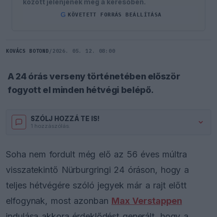
között jelenjenek meg a keresőben.
G
KÖVETETT FORRÁS BEÁLLÍTÁSA
KOVÁCS BOTOND
/
2026. 05. 12. 08:00
A 24 órás verseny történetében először
fogyott el minden hétvégi belépő.
SZÓLJ HOZZÁ TE IS!
1 hozzászólás.
Soha nem fordult még elő az 56 éves múltra
visszatekintő Nürburgringi 24 óráson, hogy a
teljes hétvégére szóló jegyek már a rajt előtt
elfogynak, most azonban
Max Verstappen
indulása akkora érdeklődést generált, hogy a