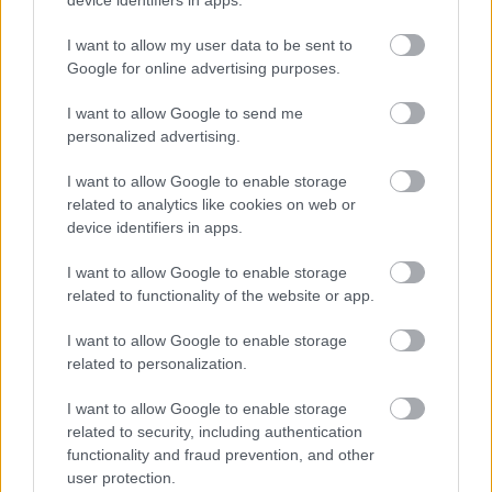
FORMA-1
Kockázatos ötlettel villant a
I want to allow my user data to be sent to
Ferrari, hamarosan mindenki ezt
Google for online advertising purposes.
másolhatja
I want to allow Google to send me
personalized advertising.
FORMA-1
Radikális ötlettel állt elő a korábbi
I want to allow Google to enable storage
F1-es fenegyerek
related to analytics like cookies on web or
device identifiers in apps.
I want to allow Google to enable storage
related to functionality of the website or app.
FORMA-1
Francia hatalomátvételről
I want to allow Google to enable storage
suttognak a Red Bullnál
related to personalization.
I want to allow Google to enable storage
related to security, including authentication
Csak bizonyos napokra maradt belépő
functionality and fraud prevention, and other
user protection.