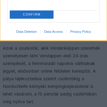
Miközben a szombat–vasárnapra érvényes
hétvégi jegyek teljesen elfogytak, csütörtökre,
CONFIRM
péntekre és vasárnapra még korlátozott számban
elérhetők napijegyek. A rajt napjára, vagyis
Data Deletion
Data Access
Privacy Policy
szombatra egyetlen belépő sem maradt.
Azok a szurkolók, akik mindenképpen szeretnék
személyesen látni Verstappen első 24 órás
szereplését, a fennmaradó napokra válthatnak
jegyet, elsősorban online felületen keresztül. A
pálya tájékoztatása szerint csütörtökig a
Nordschleife környéki kempingbejáratoknál is
lehet vásárolni, a fő pénztár pedig csütörtökön
még nyitva tart.