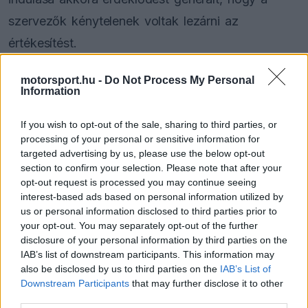
szervezők kénytelenek voltak lezárni az
értékesítést.
A négyszeres világbajnok neve egy 161 autót
motorsport.hu -
Do Not Process My Personal
Information
felvonultató mezőny élén szerepel a legendás
Nordschleifén, amelyet sokan csak Zöld
If you wish to opt-out of the sale, sharing to third parties, or
processing of your personal or sensitive information for
Pokolként emlegetnek, jelenléte pedig példátlan
targeted advertising by us, please use the below opt-out
rohamot indított el a belépőkért. A futam
section to confirm your selection. Please note that after your
opt-out request is processed you may continue seeing
szombaton helyi idő szerint 15 órakor rajtol, ám
interest-based ads based on personal information utilized by
us or personal information disclosed to third parties prior to
hétvégi jegyet már egyáltalán nem lehet kapni.
your opt-out. You may separately opt-out of the further
disclosure of your personal information by third parties on the
IAB’s list of downstream participants. This information may
also be disclosed by us to third parties on the
IAB’s List of
The media could not be loaded, either because
This
Downstream Participants
that may further disclose it to other
the server or network failed or because the format
is
third parties.
is not supported.