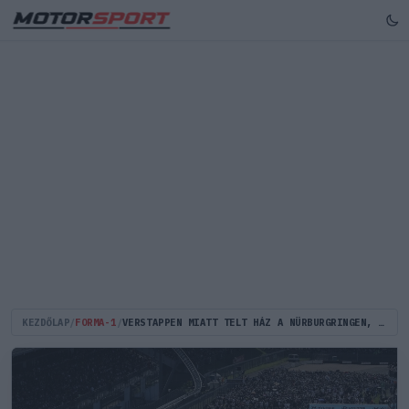
KEZDŐLAP
/
FORMA-1
/
VERSTAPPEN MIATT TELT HÁZ A NÜRBURGRINGEN, FONTOS KÉRÉST INTÉZTEK A SZERVEZŐK A SZURKOLÓK FELÉ