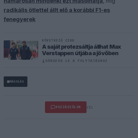
hamarosan mindenki ezt másolhatja
, míg
radikális ötlettel állt elő a korábbi F1-es
fenegyerek
KÖVETKEZŐ CIKK
A saját protezsáltja állhat Max
Verstappen útjába a jövőben
↓
GÖRGESS LE A FOLYTATÁSHOZ
MÁSOLÁS
HOZZÁSZÓLOK
(1)