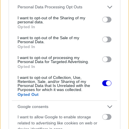
Video
a
Please note that this website/app uses one or more Google
Player
Personal Data Processing Opt Outs
is
services and may gather and store information including but
loading.
modal
not limited to your visit or usage behaviour. You may click to
I want to opt-out of the Sharing of my
personal data.
window.
grant or deny consent to Google and its third-party tags to
Opted In
use your data for below specified purposes in below Google
consent section.
I want to opt-out of the Sale of my
Personal Data.
Opted In
A szervezők a közösségi oldalaikon is egyértelmű
I want to opt-out of processing my
üzenetet küldtek azoknak, akik még az utazáson
Personal Data for Targeted Advertising.
Opted In
gondolkodnak. „Szombaton nem lesz
I want to opt-out of Collection, Use,
jegyértékesítés a helyszínen. Semmilyen
Retention, Sale, and/or Sharing of my
Personal Data that Is Unrelated with the
körülmények között ne induljanak el érvényes
Purposes for which it was collected.
Opted Out
belépő nélkül” – írták a futam illetékesei.
Google consents
EZEKET IS AJÁNLJUK
I want to allow Google to enable storage
related to advertising like cookies on web or
device identifiers in apps.