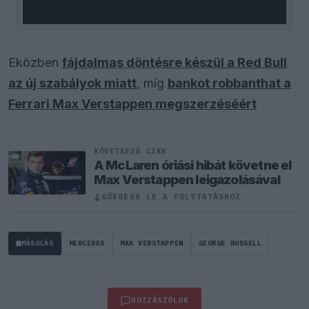
Eközben
fájdalmas döntésre készül a Red Bull
az új szabályok miatt
, míg
bankot robbanthat a
Ferrari Max Verstappen megszerzéséért
KÖVETKEZŐ CIKK
A McLaren óriási hibát követne el
Max Verstappen leigazolásával
↓
GÖRGESS LE A FOLYTATÁSHOZ
MÁSOLÁS
MERCEDES
MAX VERSTAPPEN
GEORGE RUSSELL
HOZZÁSZÓLOK