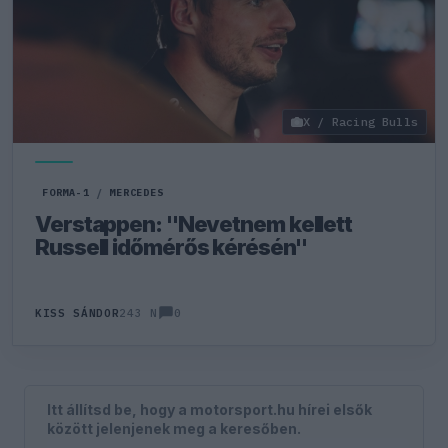
X / Racing Bulls
FORMA-1
/
MERCEDES
Verstappen: "Nevetnem kellett
Russell időmérős kérésén"
0
KISS SÁNDOR
243 N
Itt állítsd be, hogy a motorsport.hu hírei elsők
között jelenjenek meg a keresőben.