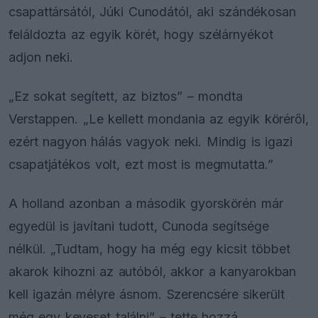
csapattársától, Júki Cunodától, aki szándékosan
feláldozta az egyik körét, hogy szélárnyékot
adjon neki.
„Ez sokat segített, az biztos” – mondta
Verstappen. „Le kellett mondania az egyik köréről,
ezért nagyon hálás vagyok neki. Mindig is igazi
csapatjátékos volt, ezt most is megmutatta.”
A holland azonban a második gyorskörén már
egyedül is javítani tudott, Cunoda segítsége
nélkül. „Tudtam, hogy ha még egy kicsit többet
akarok kihozni az autóból, akkor a kanyarokban
kell igazán mélyre ásnom. Szerencsére sikerült
még egy keveset találni” – tette hozzá.