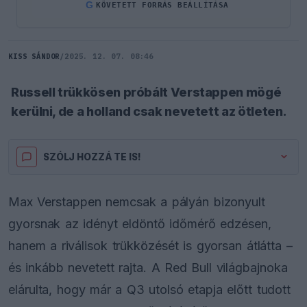
G
KÖVETETT FORRÁS BEÁLLÍTÁSA
KISS SÁNDOR
/
2025. 12. 07. 08:46
Russell trükkösen próbált Verstappen mögé
kerülni, de a holland csak nevetett az ötleten.
SZÓLJ HOZZÁ TE IS!
Max Verstappen nemcsak a pályán bizonyult
gyorsnak az idényt eldöntő időmérő edzésen,
hanem a riválisok trükközését is gyorsan átlátta –
és inkább nevetett rajta. A Red Bull világbajnoka
elárulta, hogy már a Q3 utolsó etapja előtt tudott