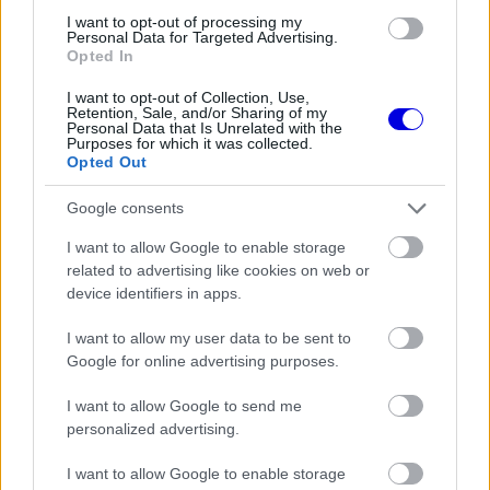
I want to opt-out of processing my
FORMA-1
Personal Data for Targeted Advertising.
Fájdalmas döntésre készül a Red
Opted In
Bull az új szabályok miatt
I want to opt-out of Collection, Use,
Retention, Sale, and/or Sharing of my
Personal Data that Is Unrelated with the
Purposes for which it was collected.
Opted Out
FORMA-1
Bankot robbanthat a Ferrari Max
Google consents
Verstappen megszerzéséért
I want to allow Google to enable storage
related to advertising like cookies on web or
device identifiers in apps.
FORMA-1
Adrian Newey tiszta vizet öntött a
I want to allow my user data to be sent to
pohárba Fernando Alonso jövőjéről
Google for online advertising purposes.
I want to allow Google to send me
personalized advertising.
A
Mercedes
versenyzője később elismerte, hogy
I want to allow Google to enable storage