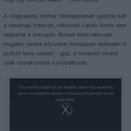
A világbajnoki címhez Verstappennek győznie kell
a vasárnapi futamon, miközben Lando Norris nem
végezhet a dobogón. Russell tehát nemcsak
magáért, hanem közvetve Verstappen esélyeiért is
próbált tenni valamit – igaz, a hollandot inkább
csak szórakoztatta a próbálkozás.
This
is
a
The media could not be loaded, either because the
modal
window.
server or network failed or because the format is not
supported.
Video
Player
is
loading.