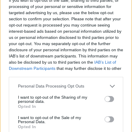
If you wish to opt-out of the sale, sharing to third parties, or
window.
processing of your personal or sensitive information for
targeted advertising by us, please use the below opt-out
section to confirm your selection. Please note that after your
opt-out request is processed you may continue seeing
interest-based ads based on personal information utilized by
Russell a rádión keresztül jelezte mérnökének,
us or personal information disclosed to third parties prior to
your opt-out. You may separately opt-out of the further
Marcus Dudley-nak, hogy próbálják meg úgy
disclosure of your personal information by third parties on the
időzíteni a kivezető körét, hogy Verstappen mögé
IAB’s list of downstream participants. This information may
also be disclosed by us to third parties on the
IAB’s List of
kerüljön. „Próbáljatok Verstappen mögé tenni,
Downstream Participants
that may further disclose it to other
valószínűleg ad majd némi szélárnyékot” –
third parties.
mondta a brit pilóta, aki végül a negyedik
Please note that this website/app uses one or more Google
Personal Data Processing Opt Outs
services and may gather and store information including but
rajthelyet szerezte meg Verstappen és két másik
not limited to your visit or usage behaviour. You may click to
I want to opt-out of the Sharing of my
personal data.
bajnokesélyes mögött.
grant or deny consent to Google and its third-party tags to
Opted In
use your data for below specified purposes in below Google
consent section.
I want to opt-out of the Sale of my
EZEKET IS AJÁNLJUK
Personal Data.
Opted In