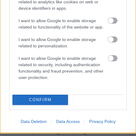
a kérés inkább egy burkolt üzenet volt a Red Bull
related to analytics like cookies on web or
device identifiers in apps.
felé, hátha belefér náluk egy kis stratégiai
segítség.
I want to allow Google to enable storage
related to functionality of the website or app.
„Szükségük van valakire, aki ott van a sűrűjében”
I want to allow Google to enable storage
related to personalization.
– mondta a Channel 4-nak. „Reálisan nézve ma
nem volt meg a tempónk, szóval ez inkább egy
I want to allow Google to enable storage
related to security, including authentication
finom célzás volt a Red Bullnak. Nem jött be, de
functionality and fraud prevention, and other
a negyedik hely jó kiindulópont a holnapi
user protection.
versenyhez.”
CONFIRM
Verstappennek mindenesetre nem volt szüksége
külső segítségre, hogy megszerezze a pole
pozíciót. Az első Q3-as gyorskörén viszont
Data Deletion
Data Access
Privacy Policy
valóban kapott támogatást, méghozzá