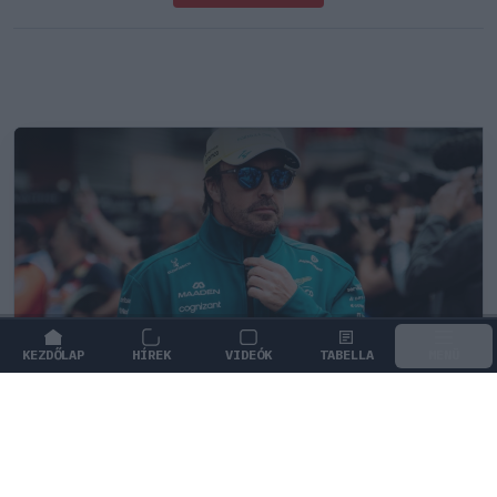
KEZDŐLAP
HÍREK
VIDEÓK
TABELLA
MENÜ
FORMA-1
/
ASTON MARTIN
Mélypontról mentené meg F1-es
projektjét a Honda a sokkoló