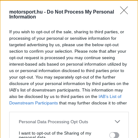
viccelődött, hogy a hercegség utcáin várható
motorsport.hu -
Do Not Process My Personal
Information
rázkódások miatt valószínűleg új gerincet kell
majd beszereznie magának.
If you wish to opt-out of the sale, sharing to third parties, or
processing of your personal or sensitive information for
Az istálló autója kifejezetten érzékeny az
targeted advertising by us, please use the below opt-out
section to confirm your selection. Please note that after your
úthibákra, ami folyamatos fejtörést okoz a
opt-out request is processed you may continue seeing
mérnököknek. A csapatnak ugyanis úgy kell
interest-based ads based on personal information utilized by
us or personal information disclosed to third parties prior to
finomhangolnia a beállításokat a döcögős
your opt-out. You may separately opt-out of the further
aszfaltcsíkokon, hogy a tapadás és a leszorítóerő
disclosure of your personal information by third parties on the
IAB’s list of downstream participants. This information may
se vesszen el.
also be disclosed by us to third parties on the
IAB’s List of
Downstream Participants
that may further disclose it to other
third parties.
The media could not be loaded, either because
Please note that this website/app uses one or more Google
This
Personal Data Processing Opt Outs
the server or network failed or because the format
services and may gather and store information including but
is
is not supported.
not limited to your visit or usage behaviour. You may click to
I want to opt-out of the Sharing of my
personal data.