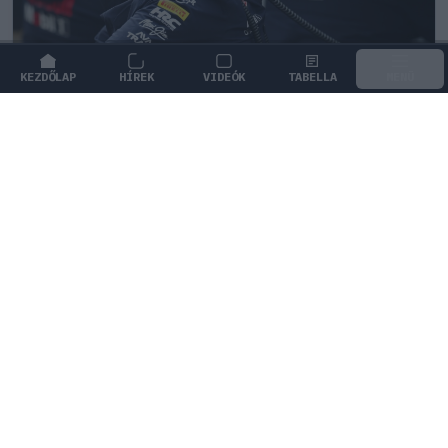
KEZDŐLAP
HÍREK
VIDEÓK
TABELLA
MENÜ
FORMA-1
/
WILLIAMS
Christian Horner lehet a Williams
megmentője
Christian Horner a Williamsnél térhet vissza a Forma–
1-be, ahol James Vowles partnereként tulajdonrészt is
szerezhet.
0
HEGEDŰS LÁSZLÓ
37 P
KÖVETKEZŐ FUTAM
Holland Nagydíj