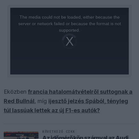
This
is
a
The media could not be loaded, either because the
modal
window.
server or network failed or because the format is not
supported.
Video
Player
is
loading.
Eközben
francia hatalomátvételről suttognak a
Red Bullnál
, míg
ijesztő jelzés Spából, tényleg
túl lassúak lettek az új F1-es autók?
KÖVETKEZŐ CIKK
Az időmérőkön szárnyal az Audi,