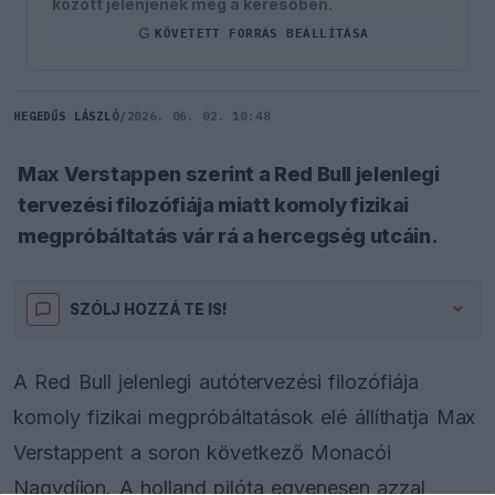
között jelenjenek meg a keresőben.
G
KÖVETETT FORRÁS BEÁLLÍTÁSA
HEGEDŰS LÁSZLÓ
/
2026. 06. 02. 10:48
Max Verstappen szerint a Red Bull jelenlegi
tervezési filozófiája miatt komoly fizikai
megpróbáltatás vár rá a hercegség utcáin.
SZÓLJ HOZZÁ TE IS!
A Red Bull jelenlegi autótervezési filozófiája
komoly fizikai megpróbáltatások elé állíthatja Max
Verstappent a soron következő Monacói
Nagydíjon. A holland pilóta egyenesen azzal