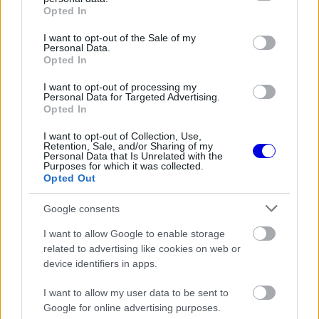
grant or deny consent to Google and its third-party tags to
Video
a
Opted In
Player
is
use your data for below specified purposes in below Google
loading.
modal
consent section.
I want to opt-out of the Sale of my
Personal Data.
window.
Opted In
I want to opt-out of processing my
Personal Data for Targeted Advertising.
Opted In
„Bármilyen egyenetlenség a pályán nehézségeket
I want to opt-out of Collection, Use,
Retention, Sale, and/or Sharing of my
okoz számunkra. Mindez az autónk jelenlegi
Personal Data that Is Unrelated with the
Purposes for which it was collected.
filozófiájához köthető, hiszen úgy kell
Opted Out
beállítanunk, hogy ne veszítsünk a leszorítóerőből,
Google consents
miközben valahogy meg kell birkóznunk a
I want to allow Google to enable storage
buckákkal is” – fogalmazott a négyszeres
related to advertising like cookies on web or
világbajnok.
device identifiers in apps.
I want to allow my user data to be sent to
EZEKET IS AJÁNLJUK
Google for online advertising purposes.