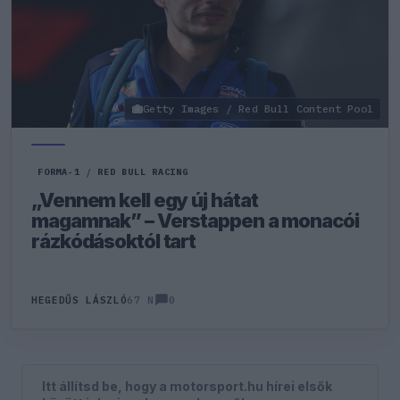
Getty Images / Red Bull Content Pool
FORMA-1
/
RED BULL RACING
„Vennem kell egy új hátat
magamnak” – Verstappen a monacói
rázkódásoktól tart
0
HEGEDŰS LÁSZLÓ
67 N
Itt állítsd be, hogy a motorsport.hu hírei elsők