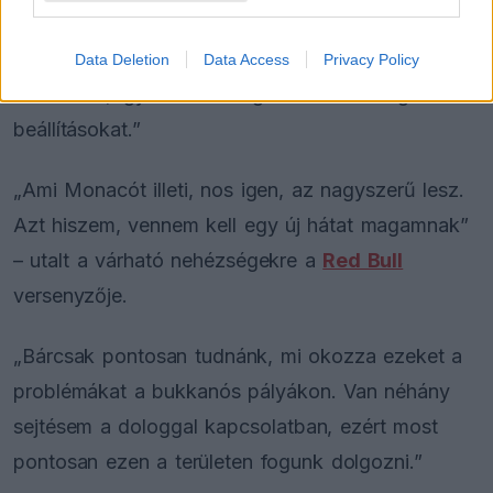
Miamiban egy fokkal jobb volt a dolog, ott
természetesen nem találkoztunk ennyire durva
Data Deletion
Data Access
Privacy Policy
úthibákkal, így sikerült megtalálnunk a megfelelő
beállításokat.”
„Ami Monacót illeti, nos igen, az nagyszerű lesz.
Azt hiszem, vennem kell egy új hátat magamnak”
– utalt a várható nehézségekre a
Red Bull
versenyzője.
„Bárcsak pontosan tudnánk, mi okozza ezeket a
problémákat a bukkanós pályákon. Van néhány
sejtésem a dologgal kapcsolatban, ezért most
pontosan ezen a területen fogunk dolgozni.”