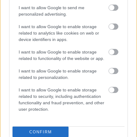
I want to allow Google to send me
personalized advertising.
FORMA-1
Francia hatalomátvételről
I want to allow Google to enable storage
suttognak a Red Bullnál
related to analytics like cookies on web or
device identifiers in apps.
I want to allow Google to enable storage
FORMA-1
related to functionality of the website or app.
Ijesztő jelzés Spából, tényleg túl
lassúak lettek az új F1-es autók?
I want to allow Google to enable storage
related to personalization.
I want to allow Google to enable storage
FORMA-1
related to security, including authentication
Döbbenetes adatgyűjtéssel
functionality and fraud prevention, and other
döntött a Ferrari Sainz és Ricciardo
user protection.
között
CONFIRM
„Egyelőre még messze nem tökéletes a helyzet.