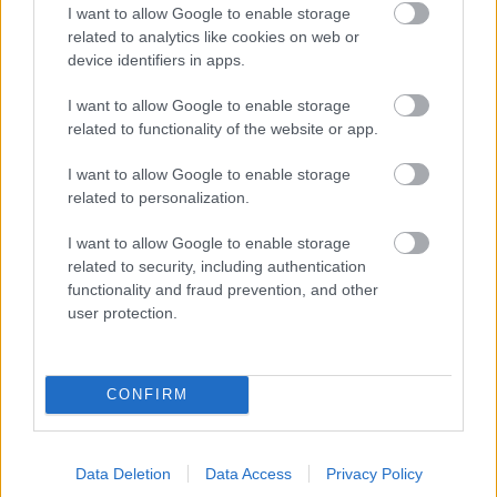
I want to allow Google to enable storage
Clarkot. Érdekesség, hogy Hill több pontot
related to analytics like cookies on web or
device identifiers in apps.
szerzett nála (41-et Surtees 40-ével szemben),
ám akkoriban csak a hat legjobb eredményt
I want to allow Google to enable storage
related to functionality of the website or app.
vették figyelembe, így Hill végül 39 ponttal zárt.
I want to allow Google to enable storage
related to personalization.
A második példa James Hunt esete 1976-ból. Bár
ő is hatalmas hátrányban volt Niki Laudával
I want to allow Google to enable storage
related to security, including authentication
szemben (61–26), az osztrák pilóta súlyos
functionality and fraud prevention, and other
nürburgringi balesete miatt kénytelen volt kihagyni
user protection.
két versenyt, majd a sorsdöntő Japán Nagydíjon –
amely később a „Rush” című film révén vált
CONFIRM
híressé – biztonsági okokból visszalépett a
versenytől. Hunt végül megszerezte a szükséges
Data Deletion
Data Access
Privacy Policy
pontokat, és világbajnok lett.