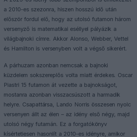
a 2010-es szezonra, hiszen hosszú idő után
először fordul elő, hogy az utolsó futamon három
versenyző is matematikai eséllyel pályázik a
világbajnoki címre. Akkor Alonso, Webber, Vettel
és Hamilton is versenyben volt a végső sikerért.
A párhuzam azonban nemcsak a bajnoki
küzdelem sokszereplős volta miatt érdekes. Oscar
Piastri 15 futamon át vezette a bajnokságot,
mostanra azonban visszacsúszott a harmadik
helyre. Csapattársa, Lando Norris összesen nyolc
versenyen állt az élen – az idény első négy, majd
utolsó négy futamán. Ez a forgatókönyv
kísértetiesen hasonlít a 2010-es idényre, amikor