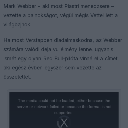
Mark Webber – aki most Piastri menedzsere –
vezette a bajnokságot, végül mégis Vettel lett a
világbajnok.
Ha most Verstappen diadalmaskodna, az Webber
számára valódi deja vu élmény lenne, ugyanis
ismét egy olyan Red Bull-pilóta vinné el a címet,
aki egész évben egyszer sem vezette az
összetettet.
This
is
a
The media could not be loaded, either because the
modal
window.
server or network failed or because the format is not
supported.
Video
Player
is
loading.