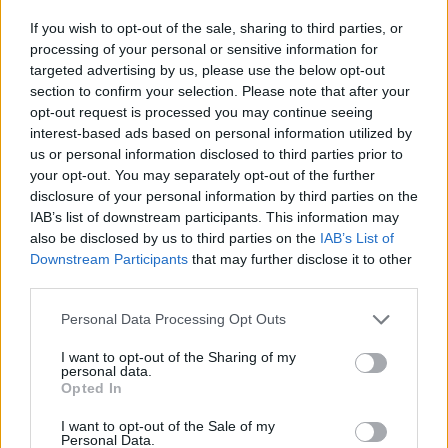
úgy lett világbajnok, hogy az egész szezon során
If you wish to opt-out of the sale, sharing to third parties, or
processing of your personal or sensitive information for
egyszer sem vezette az összetettet.
targeted advertising by us, please use the below opt-out
section to confirm your selection. Please note that after your
opt-out request is processed you may continue seeing
EZEKET IS AJÁNLJUK
interest-based ads based on personal information utilized by
us or personal information disclosed to third parties prior to
your opt-out. You may separately opt-out of the further
FORMA-1
disclosure of your personal information by third parties on the
A saját protezsáltja állhat Max
IAB’s list of downstream participants. This information may
Verstappen útjába a jövőben
also be disclosed by us to third parties on the
IAB’s List of
Downstream Participants
that may further disclose it to other
third parties.
Please note that this website/app uses one or more Google
FORMA-1
Personal Data Processing Opt Outs
Toto Wolff keményen beszólt a
services and may gather and store information including but
panaszodó Ferrarinak
not limited to your visit or usage behaviour. You may click to
I want to opt-out of the Sharing of my
personal data.
grant or deny consent to Google and its third-party tags to
Opted In
use your data for below specified purposes in below Google
consent section.
I want to opt-out of the Sale of my
FORMA-1
Personal Data.
Négy új ország és egy visszatérő