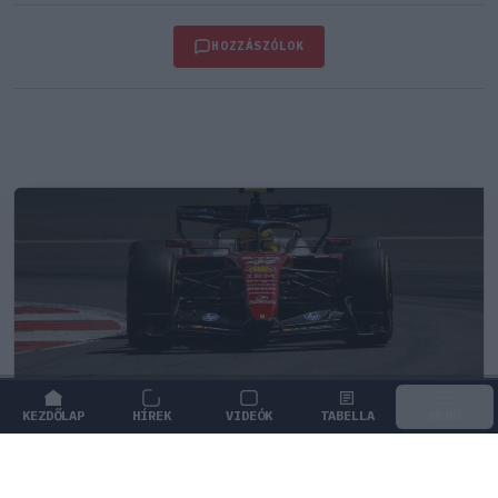
HOZZÁSZÓLOK
KEZDŐLAP
HÍREK
VIDEÓK
TABELLA
MENÜ
FORMA-1
/
FERRARI