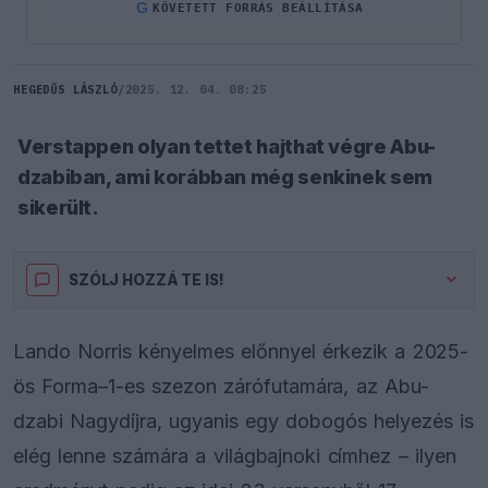
G
KÖVETETT FORRÁS BEÁLLÍTÁSA
HEGEDŰS LÁSZLÓ
/
2025. 12. 04. 08:25
Verstappen olyan tettet hajthat végre Abu-
dzabiban, ami korábban még senkinek sem
sikerült.
SZÓLJ HOZZÁ TE IS!
Lando Norris kényelmes előnnyel érkezik a 2025-
ös Forma–1-es szezon zárófutamára, az Abu-
dzabi Nagydíjra, ugyanis egy dobogós helyezés is
elég lenne számára a világbajnoki címhez – ilyen