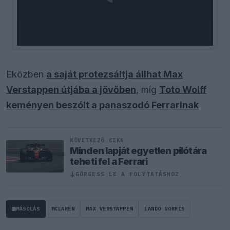
Eközben
a saját protezsáltja állhat Max
Verstappen útjába a jövőben
, míg
Toto Wolff
keményen beszólt a panaszodó Ferrarinak
KÖVETKEZŐ CIKK
Minden lapját egyetlen pilótára
teheti fel a Ferrari
GÖRGESS LE A FOLYTATÁSHOZ
↓
MÁSOLÁS
MCLAREN
MAX VERSTAPPEN
LANDO NORRIS