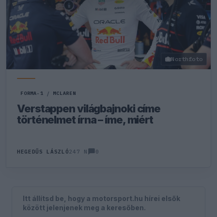
Northfoto
FORMA-1
/
MCLAREN
Verstappen világbajnoki címe
történelmet írna – íme, miért
0
HEGEDŰS LÁSZLÓ
247 N
Itt állítsd be, hogy a motorsport.hu hírei elsők
között jelenjenek meg a keresőben.