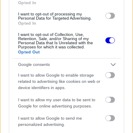
Opted In
klasszikus pályázik F1-es futamra
2028-tól
I want to opt-out of processing my
Personal Data for Targeted Advertising.
Opted In
I want to opt-out of Collection, Use,
Három ilyen eset is volt a Forma–1
Retention, Sale, and/or Sharing of my
történetében
Personal Data that Is Unrelated with the
Purposes for which it was collected.
Opted Out
Az első John Surtees nevéhez fűződik, aki 1964-
Google consents
ben az idény felénél még csak a hatodik helyen
I want to allow Google to enable storage
állt, míg Jim Clark háromszor annyi ponttal
related to advertising like cookies on web or
vezette a tabellát (30–10 arányban, amikor még 9
device identifiers in apps.
pont járt egy győzelemért). Clark azonban az
I want to allow my user data to be sent to
idény második felében már csak az utolsó
Google for online advertising purposes.
futamon szerzett pontot, míg Surtees két
I want to allow Google to send me
győzelmet és két második helyet is elért. Végül
personalized advertising.
egy ponttal előzte meg Graham Hillt, és nyolccal