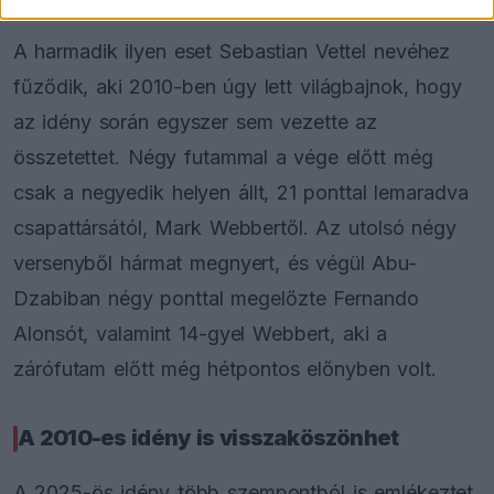
A harmadik ilyen eset Sebastian Vettel nevéhez
fűződik, aki 2010-ben úgy lett világbajnok, hogy
az idény során egyszer sem vezette az
összetettet. Négy futammal a vége előtt még
csak a negyedik helyen állt, 21 ponttal lemaradva
csapattársától, Mark Webbertől. Az utolsó négy
versenyből hármat megnyert, és végül Abu-
Dzabiban négy ponttal megelőzte Fernando
Alonsót, valamint 14-gyel Webbert, aki a
zárófutam előtt még hétpontos előnyben volt.
A 2010-es idény is visszaköszönhet
A 2025-ös idény több szempontból is emlékeztet