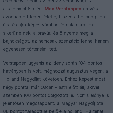
eredményt pedig az idei 23 versenyből 17
alkalommal is elért.
Max Verstappen
árnyéka
azonban ott lebeg felette, hiszen a holland pilóta
újra és újra képes váratlan fordulatokra. Ha
sikerülne neki a bravúr, és ő nyerné meg a
bajnokságot, az nemcsak szenzáció lenne, hanem
egyenesen történelmi tett.
Verstappen ugyanis az idény során 104 pontos
hátrányban is volt, méghozzá augusztus végén, a
Holland Nagydíjat követően. Ehhez képest most
négy ponttal már Oscar Piastri előtt áll, akivel
szemben 108 pontot dolgozott le. Norris előnye is
jelentősen megcsappant: a Magyar Nagydíj óta
88 pontot faragott le belőle a holland. Ha tehát