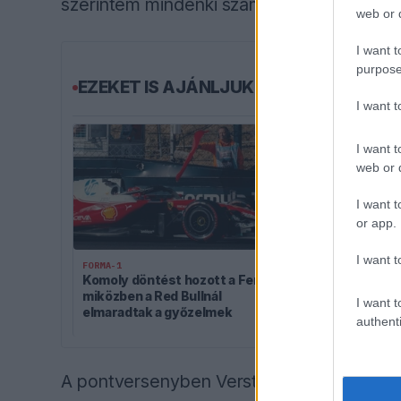
szerintem mindenki számára jó lezárás lett
web or d
I want t
purpose
EZEKET IS AJÁNLJUK
I want 
I want t
web or d
I want t
or app.
I want t
FORMA-1
Komoly döntést hozott a Ferrari,
FORMA-1
miközben a Red Bullnál
I want t
Rendkívül ok
elmaradtak a győzelmek
az Aston Mart
authenti
A pontversenyben Verstappen hátránya 36