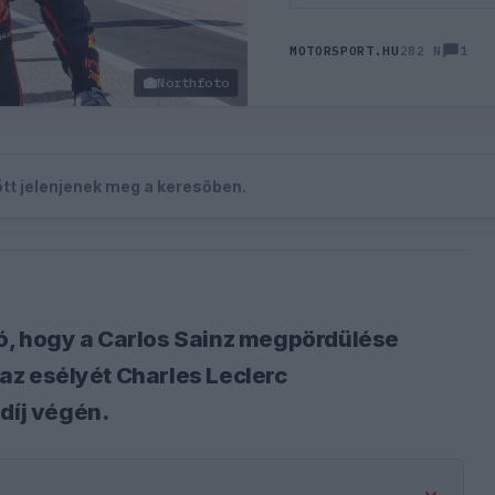
1
MOTORSPORT.HU
282 N
Northfoto
zött jelenjenek meg a keresőben.
ó, hogy a Carlos Sainz megpördülése
e az esélyét Charles Leclerc
íj végén.