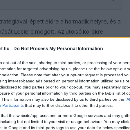
ratégiával lépett előre a harmadik helyre, és a
ását Leclerc mögött. Az utolsó körökre
t VSC-vel semlegesítették Sainz megpördülése
t.hu -
Do Not Process My Personal Information
 pozícióban, ami az elmúlt hat verseny
to opt-out of the sale, sharing to third parties, or processing of your per
formation for targeted advertising by us, please use the below opt-out s
r selection. Please note that after your opt-out request is processed y
ónában a futam után. „Nem igazán” – felelte a
eing interest-based ads based on personal information utilized by us or
disclosed to third parties prior to your opt-out. You may separately opt-
a késői VSC. „Volt, hogy a biztonsági autó
losure of your personal information by third parties on the IAB’s list of
során. Néha nyersz, néha veszítesz. Ilyen a
. This information may also be disclosed by us to third parties on the
IA
Participants
that may further disclose it to other third parties.
végéig támadni.”
 that this website/app uses one or more Google services and may gath
including but not limited to your visit or usage behaviour. You may click 
 to Google and its third-party tags to use your data for below specifi