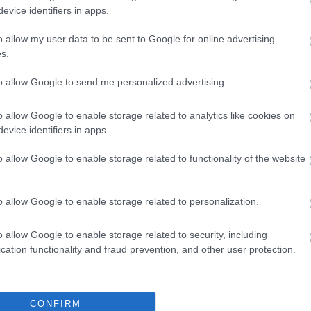
 volna.”
evice identifiers in apps.
o allow my user data to be sent to Google for online advertising
s.
to allow Google to send me personalized advertising.
o allow Google to enable storage related to analytics like cookies on
evice identifiers in apps.
o allow Google to enable storage related to functionality of the website
o allow Google to enable storage related to personalization.
FORMA-1
Fájdalmas döntésre készül a Red
Bull az új szabályok miatt
o allow Google to enable storage related to security, including
os döntést hozott
in az F1-ben
cation functionality and fraud prevention, and other user protection.
 pont Lando Norris mögött, aki
CONFIRM