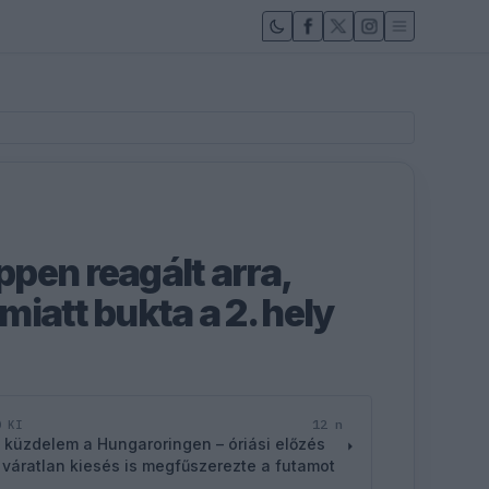
pen reagált arra,
iatt bukta a 2. hely
12 n
D KI
 küzdelem a Hungaroringen – óriási előzés
 váratlan kiesés is megfűszerezte a futamot