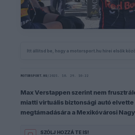
Itt állítsd be, hogy a motorsport.hu hírei elsők kö
MOTORSPORT.HU
/
2025. 10. 29. 10:22
Max Verstappen szerint nem frusztrál
miatti virtuális biztonsági autó elvett
megtámadására a Mexikóvárosi Nagyd
SZÓLJ HOZZÁ TE IS!