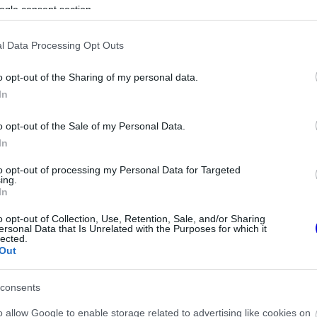
ogle consent section.
ause the server or network failed or because the
s not supported.
l Data Processing Opt Outs
o opt-out of the Sharing of my personal data.
In
o opt-out of the Sale of my Personal Data.
In
to opt-out of processing my Personal Data for Targeted
ing.
In
o opt-out of Collection, Use, Retention, Sale, and/or Sharing
ersonal Data that Is Unrelated with the Purposes for which it
lected.
Out
consents
bb lett volna, mint Charles-nak védekezni, de
o allow Google to enable storage related to advertising like cookies on