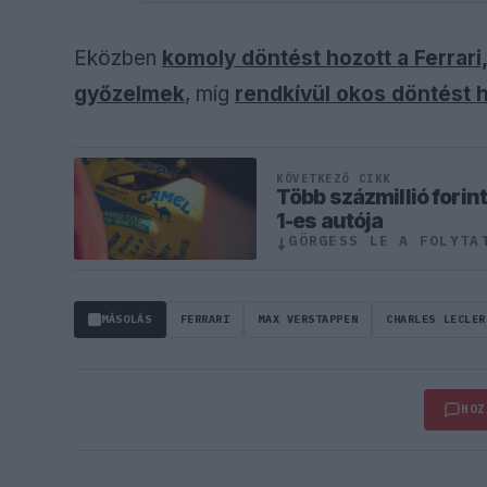
Eközben
komoly döntést hozott a Ferrari
győzelmek
, míg
rendkívül okos döntést h
KÖVETKEZŐ CIKK
Több százmillió fori
1-es autója
GÖRGESS LE A FOLYTA
↓
MÁSOLÁS
FERRARI
MAX VERSTAPPEN
CHARLES LECLER
HOZ