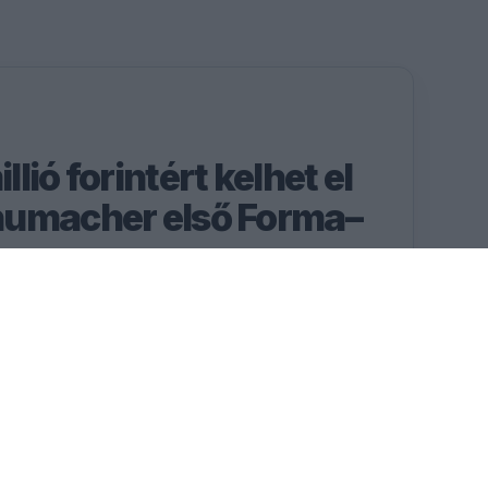
lió forintért kelhet el
humacher első Forma–
a Jordan 191-est, amellyel
dte felejthetetlen