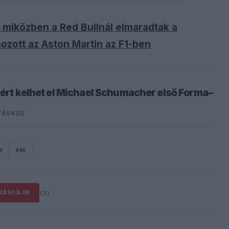
, miközben a Red Bullnál elmaradtak a
ozott az Aston Martin az F1-ben
ntért kelhet el Michael Schumacher első Forma–
TÁSHOZ
C
VSC
ZÁSZÓLOK
(1)