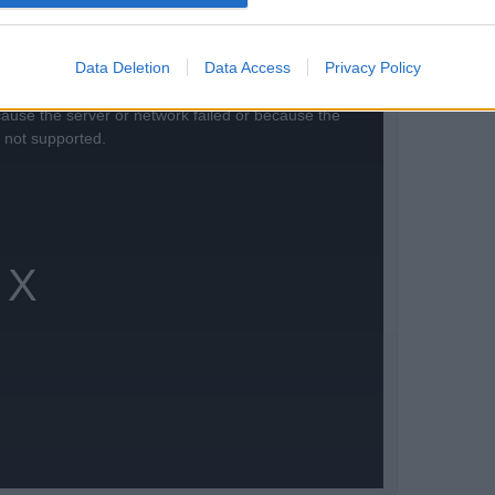
tt.
Data Deletion
Data Access
Privacy Policy
ause the server or network failed or because the
s not supported.