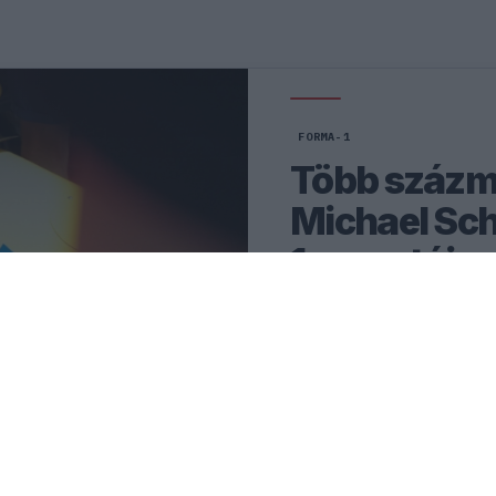
FORMA-1
Több százmil
Michael Sc
1-es autója
Szeptemberben elárverezik 
Michael Schumacher megkez
Forma–1-es pályafutását.
0
HEGEDŰS LÁSZLÓ
30 P