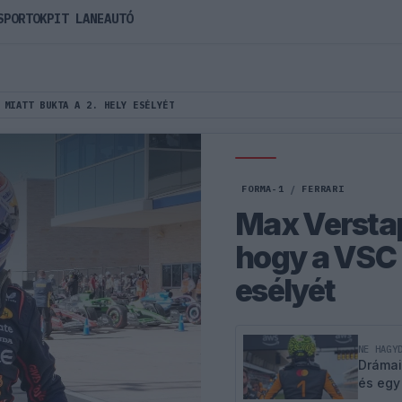
SPORTOK
PIT LANE
AUTÓ
 MIATT BUKTA A 2. HELY ESÉLYÉT
FORMA-1
/
FERRARI
Max Verstap
hogy a VSC m
esélyét
NE HAGY
Drámai
és egy