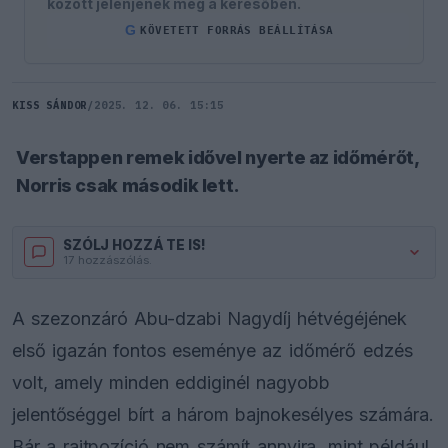
között jelenjenek meg a keresőben.
G
KÖVETETT FORRÁS BEÁLLÍTÁSA
KISS SÁNDOR
/
2025. 12. 06. 15:15
Verstappen remek idővel nyerte az időmérőt,
Norris csak második lett.
SZÓLJ HOZZÁ TE IS!
17 hozzászólás.
A szezonzáró Abu-dzabi Nagydíj hétvégéjének
első igazán fontos eseménye az időmérő edzés
volt, amely minden eddiginél nagyobb
jelentőséggel bírt a három bajnokesélyes számára.
Bár a rajtpozíció nem számít annyira, mint például