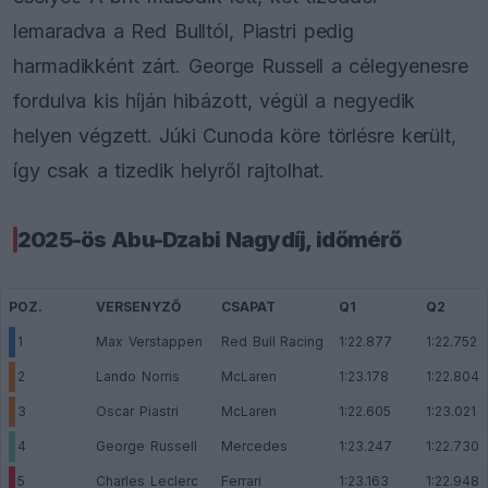
lemaradva a Red Bulltól, Piastri pedig
harmadikként zárt. George Russell a célegyenesre
fordulva kis híján hibázott, végül a negyedik
helyen végzett. Júki Cunoda köre törlésre került,
így csak a tizedik helyről rajtolhat.
2025-ös Abu-Dzabi Nagydíj, időmérő
POZ.
VERSENYZŐ
CSAPAT
Q1
Q2
1
Max Verstappen
Red Bull Racing
1:22.877
1:22.752
2
Lando Norris
McLaren
1:23.178
1:22.804
3
Oscar Piastri
McLaren
1:22.605
1:23.021
4
George Russell
Mercedes
1:23.247
1:22.730
5
Charles Leclerc
Ferrari
1:23.163
1:22.948