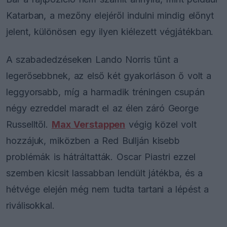
Katarban, a mezőny elejéről indulni mindig előnyt
jelent, különösen egy ilyen kiélezett végjátékban.
A szabadedzéseken Lando Norris tűnt a
legerősebbnek, az első két gyakorláson ő volt a
leggyorsabb, míg a harmadik tréningen csupán
négy ezreddel maradt el az élen záró George
Russelltől.
Max Verstappen
végig közel volt
hozzájuk, miközben a Red Bullján kisebb
problémák is hátráltatták. Oscar Piastri ezzel
szemben kicsit lassabban lendült játékba, és a
hétvége elején még nem tudta tartani a lépést a
riválisokkal.