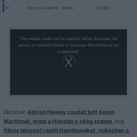
20
Franco Colapinto
Alpine
1:23.890
This
is
a
The media could not be loaded, either because the
modal
window.
server or network failed or because the format is not
supported.
Video
Player
is
loading.
Eközben
Adrian Newey csodát tett Aston
Martinnál, most a Hondán a világ szeme
, míg
titkos tényező repíti Hamiltonékat, miközben a