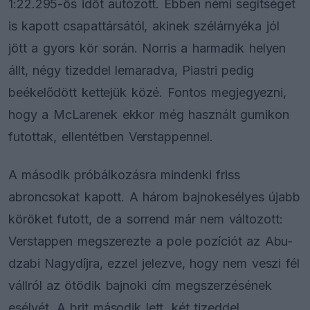
1:22.295-ös időt autózott. Ebben némi segítséget
is kapott csapattársától, akinek szélárnyéka jól
jött a gyors kör során. Norris a harmadik helyen
állt, négy tizeddel lemaradva, Piastri pedig
beékelődött kettejük közé. Fontos megjegyezni,
hogy a McLarenek ekkor még használt gumikon
futottak, ellentétben Verstappennel.
A második próbálkozásra mindenki friss
abroncsokat kapott. A három bajnokesélyes újabb
köröket futott, de a sorrend már nem változott:
Verstappen megszerezte a pole pozíciót az Abu-
dzabi Nagydíjra, ezzel jelezve, hogy nem veszi fél
vállról az ötödik bajnoki cím megszerzésének
esélyét. A brit második lett, két tizeddel