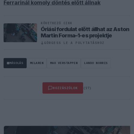
Ferrarinál komoly döntés előtt állnak
KÖVETKEZŐ CIKK
Óriási fordulat előtt állhat az Aston
Martin Forma–1-es projektje
GÖRGESS LE A FOLYTATÁSHOZ
↓
MÁSOLÁS
MCLAREN
MAX VERSTAPPEN
LANDO NORRIS
HOZZÁSZÓLOK
(17)