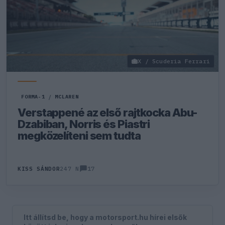
X / Scuderia Ferrari
FORMA-1
/
MCLAREN
Verstappené az első rajtkocka Abu-
Dzabiban, Norris és Piastri
megközelíteni sem tudta
17
KISS SÁNDOR
247 N
Itt állítsd be, hogy a motorsport.hu hírei elsők