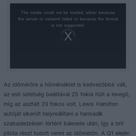
The media could not be loaded, either because
This
the server or network failed or because the format
is
is not supported.
Video
a
Player
is
loading.
modal
window.
Az időmérőre a hőmérséklet is kedvezőbbé vált,
az esti sötétség beálltával 25 fokra hűlt a levegő,
míg az aszfalt 29 fokos volt. Lewis Hamilton
autóját sikerült helyreállítani a harmadik
szabadedzésen történt balesete után, így a brit
pilóta részt tudott venni az időmérőn. A Q1 elején