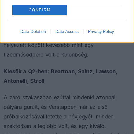
Ocon és Júki Cunoda is beverekedte magát a
CONFIRM
Q3-ba, Kimi Antonelli viszont csak a 14. helyre
volt képes. Az élmezőnyben Russell, Verstappen
Data Deletion
Data Access
Privacy Policy
és Norris triója dominált, miközben a 15. és a 8.
helyezett között kevesebb mint egy
tizedmásodperc volt a különbség.
Kiesők a Q2-ben: Bearman, Sainz, Lawson,
Antonelli, Stroll
A záró szakaszban ezúttal mindenki azonnal
pályára gurult, és Verstappen már az első
próbálkozásával letette a névjegyét: minden
szektorban a legjobb volt, és egy kiváló,