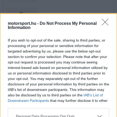
FORMA-1
Mindent boríthat Verstappen
motorsport.hu -
Do Not Process My Personal
esetleges érkezése a McLarennél
Information
If you wish to opt-out of the sale, sharing to third parties, or
processing of your personal or sensitive information for
Nico Hülkenberg állította fel az első komolyabb
targeted advertising by us, please use the below opt-out
mércét 1:23.473-mal, amit hamarosan Verstappen
section to confirm your selection. Please note that after your
opt-out request is processed you may continue seeing
is megfutott. Fernando Alonso kevesebb mint egy
interest-based ads based on personal information utilized by
us or personal information disclosed to third parties prior to
tizeddel maradt el tőle, Norris pedig csak az
your opt-out. You may separately opt-out of the further
ötödik helyre tudta beverekedni magát. Oliver
disclosure of your personal information by third parties on the
IAB’s list of downstream participants. This information may
Bearman is felvillant, 1:23.254-es idejét azonban
also be disclosed by us to third parties on the
IAB’s List of
George Russell hét ezreddel megjavította. Oscar
Downstream Participants
that may further disclose it to other
third parties.
Piastri szintén közel került hozzájuk, mindössze
nyolc ezreddel maradt el a Mercedes pilótájától.
Please note that this website/app uses one or more Google
Personal Data Processing Opt Outs