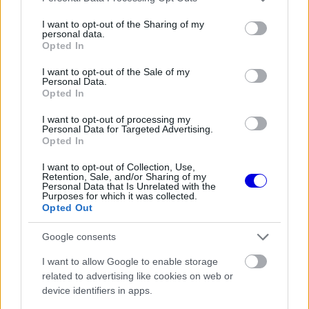
services and may gather and store information including but
not limited to your visit or usage behaviour. You may click to
I want to opt-out of the Sharing of my
Hat perccel a vége előtt Leclerc még a 18. helyen
personal data.
grant or deny consent to Google and its third-party tags to
Opted In
use your data for below specified purposes in below Google
állt, és jól mutatta a szoros mezőnyt, hogy 18
consent section.
I want to opt-out of the Sale of my
autó hét tizeden belül volt. Végül Piastri egy erős,
Personal Data.
Opted In
1:22.605-ös kört rakott össze, míg Norris
I want to opt-out of processing my
meglepően gyengén szerepelt, több mint hat
Personal Data for Targeted Advertising.
Opted In
tizeddel maradt el csapattársától. Verstappen
közel került Piastri idejéhez, de nem tudta
I want to opt-out of Collection, Use,
Retention, Sale, and/or Sharing of my
Personal Data that Is Unrelated with the
megjavítani. Hamiltonnak ezúttal sem jött össze a
Purposes for which it was collected.
Opted Out
továbbjutás, zsinórban harmadszor esett ki Q1-
ben, ismét csak néhány ezreddel lemaradva.
Google consents
I want to allow Google to enable storage
Kiesők a Q1-ben: Hamilton, Albon, Hülkenberg,
related to advertising like cookies on web or
device identifiers in apps.
Gasly, Colapinto