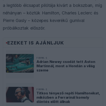
a legtöbb élcsapat pilótája kivárt a bokszban, míg
néhányan – köztük Hamilton, Charles Leclerc és
Pierre Gasly – közepes keverékű gumival
próbálkoztak először.
EZEKET IS AJÁNLJUK
FORMA-1
Adrian Newey csodát tett Aston
Martinnál, most a Hondán a világ
szeme
FORMA-1
Titkos tényező repíti Hamiltonékat,
miközben a Ferrarinál komoly
döntés előtt állnak