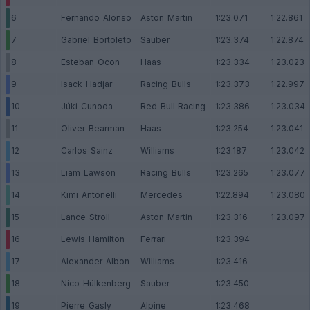
6
Fernando Alonso
Aston Martin
1:23.071
1:22.861
7
Gabriel Bortoleto
Sauber
1:23.374
1:22.874
8
Esteban Ocon
Haas
1:23.334
1:23.023
9
Isack Hadjar
Racing Bulls
1:23.373
1:22.997
10
Júki Cunoda
Red Bull Racing
1:23.386
1:23.034
11
Oliver Bearman
Haas
1:23.254
1:23.041
12
Carlos Sainz
Williams
1:23.187
1:23.042
13
Liam Lawson
Racing Bulls
1:23.265
1:23.077
14
Kimi Antonelli
Mercedes
1:22.894
1:23.080
15
Lance Stroll
Aston Martin
1:23.316
1:23.097
16
Lewis Hamilton
Ferrari
1:23.394
17
Alexander Albon
Williams
1:23.416
18
Nico Hülkenberg
Sauber
1:23.450
19
Pierre Gasly
Alpine
1:23.468