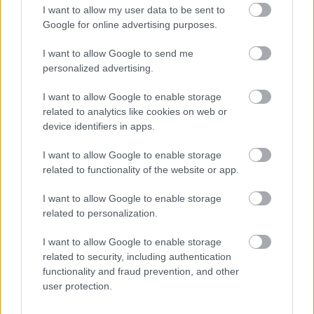
I want to allow my user data to be sent to
A második szakaszban Verstappen nyitotta meg a
Google for online advertising purposes.
sort, és használt gumikkal is az élre állt 1:22.912-
I want to allow Google to send me
es idővel. Russell azonban hamarosan átvette a
personalized advertising.
vezetést 1:22.730-cal. A McLarenek is jó formát
I want to allow Google to enable storage
mutattak: Piastri a negyedik, Norris a második
related to analytics like cookies on web or
device identifiers in apps.
helyen zárt, majd Verstappen kis különbséggel
I want to allow Google to enable storage
megelőzte a britet. Érdekesség, hogy a legtöbben
related to functionality of the website or app.
használt abroncsokon futották legjobb idejüket,
I want to allow Google to enable storage
amelyek ezúttal gyorsabbnak bizonyultak az új
related to personalization.
szetteknél.
I want to allow Google to enable storage
related to security, including authentication
Öt perccel a vége előtt Leclerc még csak a
functionality and fraud prevention, and other
kilencedik helyen állt. Alonso negyedik lett,
user protection.
közvetlenül
Gabriel Bortoleto
előtt. Esteban