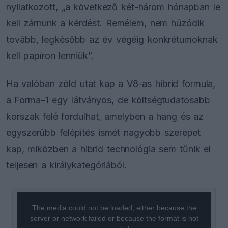
nyilatkozott, „a következő két-három hónapban le
kell zárnunk a kérdést. Remélem, nem húzódik
tovább, legkésőbb az év végéig konkrétumoknak
kell papíron lenniük”.
Ha valóban zöld utat kap a V8-as hibrid formula,
a Forma–1 egy látványos, de költségtudatosabb
korszak felé fordulhat, amelyben a hang és az
egyszerűbb felépítés ismét nagyobb szerepet
kap, miközben a hibrid technológia sem tűnik el
teljesen a királykategóriából.
This
is
a
The media could not be loaded, either because the
modal
window.
server or network failed or because the format is not