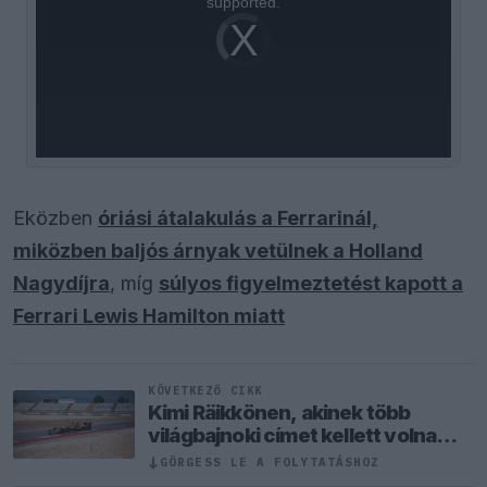
supported.
Video
Player
is
loading.
Eközben
óriási átalakulás a Ferrarinál,
miközben baljós árnyak vetülnek a Holland
Nagydíjra
, míg
súlyos figyelmeztetést kapott a
Ferrari Lewis Hamilton miatt
KÖVETKEZŐ CIKK
Kimi Räikkönen, akinek több
világbajnoki címet kellett volna
nyernie a McLarennel
↓
GÖRGESS LE A FOLYTATÁSHOZ