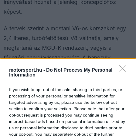
irányváltást hozhat a jelenlegi koncepcióhoz
képest.
A tervek szerint a mostani V6-os korszakot egy
2,4 literes, turbófeltöltésű V8 válthatja, amely
megtartaná az MGU-K rendszert, vagyis a
fékezési energiavisszanyerést. A hangsúly
ugyanakkor eltolódhat, hiszen a beszámoló
motorsport.hu -
Do Not Process My Personal
Information
alapján az elektromos rásegítés aránya csökkenne
a mostani szabályokhoz képest, miközben a
If you wish to opt-out of the sale, sharing to third parties, or
fejlesztési költségek visszafogása egyértelmű cél.
processing of your personal or sensitive information for
targeted advertising by us, please use the below opt-out
section to confirm your selection. Please note that after your
opt-out request is processed you may continue seeing
interest-based ads based on personal information utilized by
The media could not be loaded, either because
This
us or personal information disclosed to third parties prior to
the server or network failed or because the format
is
your opt-out. You may separately opt-out of the further
is not supported.