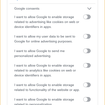
Google consents
EZEKET IS AJÁNLJUK
I want to allow Google to enable storage
related to advertising like cookies on web or
FORMA-1
device identifiers in apps.
Óriási átalakulás a Ferrarinál,
miközben baljós árnyak vetülnek a
I want to allow my user data to be sent to
Holland Nagydíjra
Google for online advertising purposes.
I want to allow Google to send me
personalized advertising.
FORMA-1
Súlyos figyelmeztetést kapott a
Ferrari Lewis Hamilton miatt
I want to allow Google to enable storage
related to analytics like cookies on web or
device identifiers in apps.
I want to allow Google to enable storage
FORMA-1
related to functionality of the website or app.
Rendkívül okos döntést hozott az
Aston Martin az F1-ben
I want to allow Google to enable storage
related to personalization.