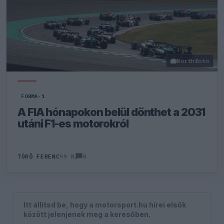
Northfoto
FORMA-1
A FIA hónapokon belül dönthet a 2031
utáni F1-es motorokról
0
TÖRŐ FERENC
99 N
Itt állítsd be, hogy a motorsport.hu hírei elsők
között jelenjenek meg a keresőben.