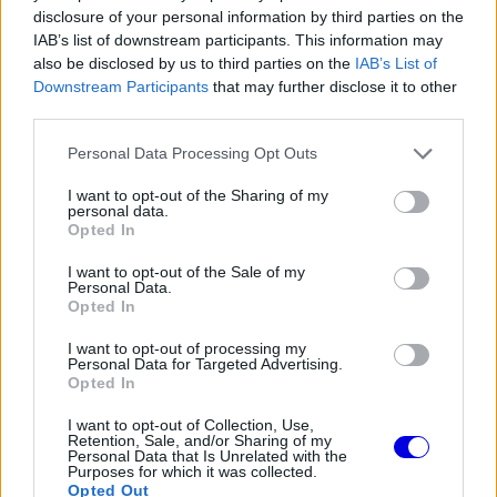
disclosure of your personal information by third parties on the
Video
a
Player
IAB’s list of downstream participants. This information may
is
loading.
modal
also be disclosed by us to third parties on the
IAB’s List of
Downstream Participants
that may further disclose it to other
window.
third parties.
Please note that this website/app uses one or more Google
Personal Data Processing Opt Outs
services and may gather and store information including but
not limited to your visit or usage behaviour. You may click to
I want to opt-out of the Sharing of my
personal data.
Nem akarnak a gyártók túszai lenni
grant or deny consent to Google and its third-party tags to
Opted In
use your data for below specified purposes in below Google
consent section.
A villamos komponens pontos szerepéről még
I want to opt-out of the Sale of my
Personal Data.
zajlik az egyeztetés, a FIA azonban az európai
Opted In
nyári szünetig szeretné lezárni ezt a kérdést az
I want to opt-out of processing my
Personal Data for Targeted Advertising.
idei évben. Az irány világos, kevesebb
Opted In
bonyolultság, kiszámíthatóbb költségszint és
I want to opt-out of Collection, Use,
Retention, Sale, and/or Sharing of my
olyan technikai csomag, amely nem kizárólag a
Personal Data that Is Unrelated with the
Purposes for which it was collected.
gyártói stratégiákhoz igazodik.
Opted Out