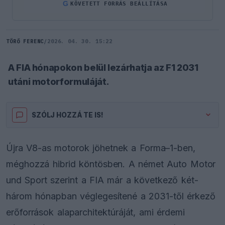
G
KÖVETETT FORRÁS BEÁLLÍTÁSA
TÖRŐ FERENC
/
2026. 04. 30. 15:22
A FIA hónapokon belül lezárhatja az F1 2031
utáni motorformuláját.
SZÓLJ HOZZÁ TE IS!
Újra V8-as motorok jöhetnek a Forma–1-ben,
méghozzá hibrid köntösben. A német Auto Motor
und Sport szerint a FIA már a következő két-
három hónapban véglegesítené a 2031-től érkező
erőforrások alaparchitektúráját, ami érdemi