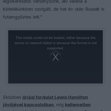
legsikeresebb versenyzőnk, aki valaha a
kötelékünkben szolgált, de hat év után Russell is
futamgyőztes lett.”
This
is
a
The media could not be loaded, either because the
modal
window.
server or network failed or because the format is not
supported.
Video
Player
is
loading.
Eközben
óriási fordulat Lewis Hamilton
jövőjével kapcsolatban
, míg
kellemetlen