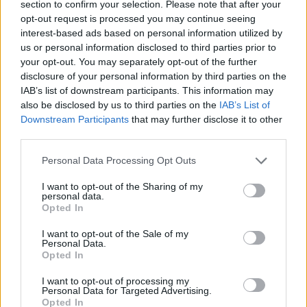
section to confirm your selection. Please note that after your
szezonjában, így azonnal felkerült a Forma-1-be.
opt-out request is processed you may continue seeing
interest-based ads based on personal information utilized by
Mivel a Mercedes ezzel nem számolt, Russellt
us or personal information disclosed to third parties prior to
kölcsönadták a Williamsnek.
your opt-out. You may separately opt-out of the further
disclosure of your personal information by third parties on the
IAB’s list of downstream participants. This information may
A grove-i csapat azonban akkor sokkal rosszabb
also be disclosed by us to third parties on the
IAB’s List of
formában volt, mint manapság, így Russell első
Downstream Participants
that may further disclose it to other
third parties.
két évében náluk mindössze egy pontot tudott
Please note that this website/app uses one or more Google
Personal Data Processing Opt Outs
szerezni. Azonban miután a csapat és Russell is
services and may gather and store information including but
komolyat javult 2021-re, a
Mercedes
úgy
not limited to your visit or usage behaviour. You may click to
I want to opt-out of the Sharing of my
personal data.
grant or deny consent to Google and its third-party tags to
döntött, Valtteri Bottas helyén 2022-től ő
Opted In
use your data for below specified purposes in below Google
versenyezhet.
consent section.
I want to opt-out of the Sale of my
Personal Data.
Opted In
I want to opt-out of processing my
The media could not be loaded, either because
This
Personal Data for Targeted Advertising.
the server or network failed or because the format
Opted In