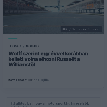
X / Scuderia Ferrari
FORMA-1
/
MERCEDES
Wolff szerint egy évvel korábban
kellett volna elhozni Russellt a
Williamstől
0
MOTORSPORT.HU
1362 N
Itt állítsd be, hogy a motorsport.hu hírei elsők