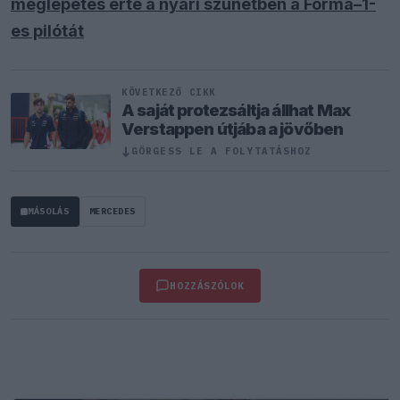
meglepetés érte a nyári szünetben a Forma–1-
es pilótát
KÖVETKEZŐ CIKK
A saját protezsáltja állhat Max
Verstappen útjába a jövőben
↓
GÖRGESS LE A FOLYTATÁSHOZ
MÁSOLÁS
MERCEDES
HOZZÁSZÓLOK