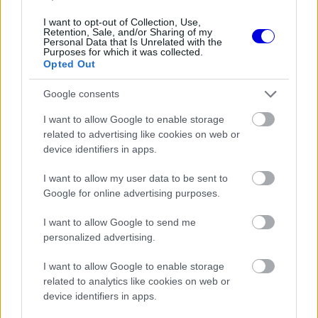
is
is not supported.
I want to opt-out of Collection, Use,
Video
a
Player
Retention, Sale, and/or Sharing of my
is
Personal Data that Is Unrelated with the
loading.
modal
Purposes for which it was collected.
Opted Out
window.
Google consents
I want to allow Google to enable storage
related to advertising like cookies on web or
A Brazil Nagydíjon élete első futamgyőzelmét
device identifiers in apps.
megszerző pilóta menedzsere és csapatfőnöke,
I want to allow my user data to be sent to
Toto Wolff a Motorsport.com kérdésére mondta
Google for online advertising purposes.
el, mennyire büszke a versenyzőre, akit szárnyai
I want to allow Google to send me
alá vett:
personalized advertising.
I want to allow Google to enable storage
EZEKET IS AJÁNLJUK
related to analytics like cookies on web or
device identifiers in apps.