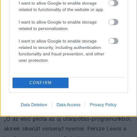
I want to allow Google to enable storage
FORMA-1
Óriási fordulat Lewis Hamilton
related to functionality of the website or app.
jövőjével kapcsolatban
I want to allow Google to enable storage
related to personalization.
FORMA-1
I want to allow Google to enable storage
Kellemetlen meglepetés érte a
related to security, including authentication
nyári szünetben a Forma–1-es
functionality and fraud prevention, and other
pilótát
user protection.
FORMA-1
CONFIRM
Kockázatos ötlettel villant a
Ferrari, hamarosan mindenki ezt
másolhatja
Data Deletion
Data Access
Privacy Policy
„Ő az első pilóta az új utánpótlás-programunkból,
akinek sikerült versenyt nyernie. Persze Lewis a