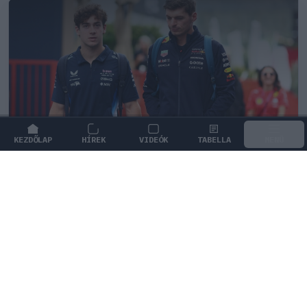
KEZDŐLAP
HÍREK
VIDEÓK
TABELLA
MENÜ
FORMA-1
/
MCLAREN
A saját protezsáltja állhat Max
Verstappen útjába a jövőben
Max Verstappen különleges tehetséget támogat, aki
akár a rivális McLarennél is kiköthet a jövőben.
0
KISS SÁNDOR
1Ó