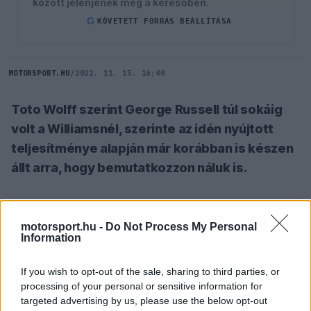
között jelenjenek meg a keresőben.
G
KÖVETETT FORRÁS BEÁLLÍTÁSA
MOTORSPORT.HU
/
2022. 11. 15. 16:40
Toto Wolff szerint George Russell túl sokáig
volt a Williamsnél, szerinte az idén nyújtott
teljesítménye alapján már korábban is készen
állt arra, hogy bemutatkozzon náluk is.
SZÓLJ HOZZÁ TE IS!
motorsport.hu -
Do Not Process My Personal
Information
George Russell
2017-ben került a Mercedes
If you wish to opt-out of the sale, sharing to third parties, or
utánpótlás-programjába, majd a következő évben
processing of your personal or sensitive information for
targeted advertising by us, please use the below opt-out
már a Formula 2 bajnoka is lett első teljes