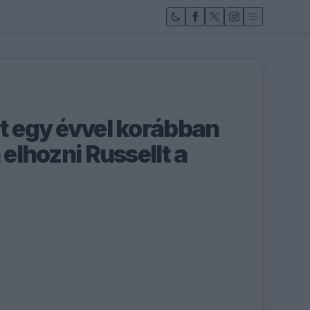
nt egy évvel korábban
 elhozni Russellt a