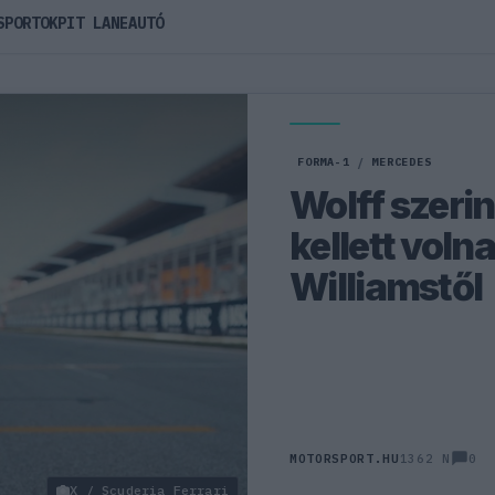
SPORTOK
PIT LANE
AUTÓ
FORMA-1
/
MERCEDES
Wolff szeri
kellett volna
Williamstől
0
MOTORSPORT.HU
1362 N
X / Scuderia Ferrari