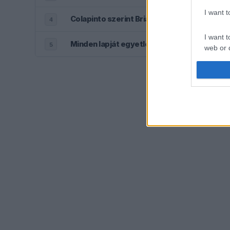
I want 
Colapinto szerint Briatore keménysége tart
4
I want t
Minden lapját egyetlen pilótára teheti fel a 
5
web or d
I want t
or app.
I want t
I want t
authenti