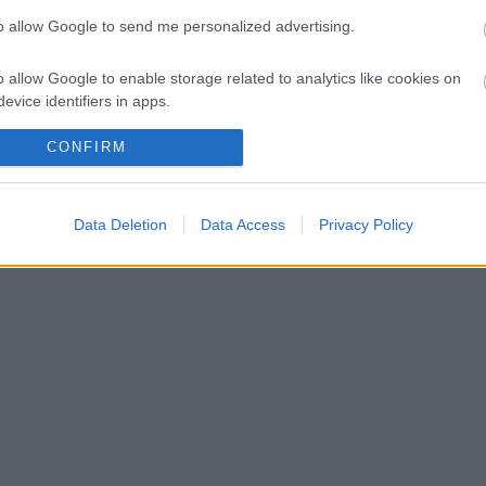
to allow Google to send me personalized advertising.
ja ébren az Alpine ambícióit
o allow Google to enable storage related to analytics like cookies on
Ferrari
evice identifiers in apps.
o allow Google to enable storage related to functionality of the website
CONFIRM
o allow Google to enable storage related to personalization.
Data Deletion
Data Access
Privacy Policy
o allow Google to enable storage related to security, including
cation functionality and fraud prevention, and other user protection.