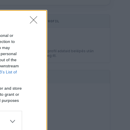
KOMMENTPROFIL
LEGJOBB
sonal or
?
ection to
ou may
A kommentprofil adataid belépés után
 personal
jelennek meg itt.
out of the
 downstream
B’s List of
HIRDETÉS
er and store
to grant or
ed purposes