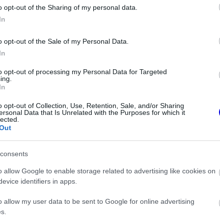
o opt-out of the Sharing of my personal data.
z e-mail alapú rendszerre.
In
o opt-out of the Sale of my Personal Data.
In
to opt-out of processing my Personal Data for Targeted
ing.
In
ken is.
o opt-out of Collection, Use, Retention, Sale, and/or Sharing
ersonal Data that Is Unrelated with the Purposes for which it
lected.
Out
consents
o allow Google to enable storage related to advertising like cookies on
evice identifiers in apps.
rarinak Leclerc helyett?
o allow my user data to be sent to Google for online advertising
s.
es pilótatervének