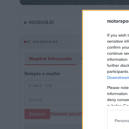
motorspor
HOZZÁSZÓLÁS
0
If you wish 
sensitive in
ÚJ HOZZÁSZÓLÁS
confirm you
continue se
Meglévő felhasználó
Új felhasználó
information 
further disc
participants
Belépés e-maillel
Downstream 
Please note
information 
deny consent
in below Go
Belépés
Elfelejtett jelszó?
Persona