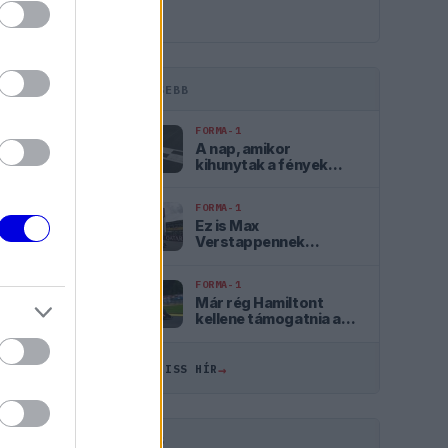
LEGFRISSEBB
FORMA-1
A nap, amikor
kihunytak a fények
Mika Hakkinen előtt
FORMA-1
Ez is Max
Verstappennek
köszönhető
FORMA-1
ÖSSZES
Már rég Hamiltont
kellene támogatnia a
Ferrarinak Leclerc
09:35
helyett?
→
ÖSSZES FRISS HÍR
09:04
08:31
HIRDETÉS