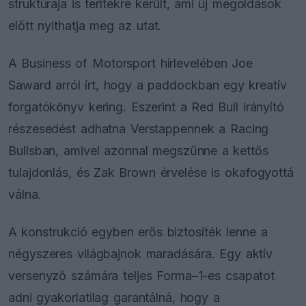
struktúrája is terítékre került, ami új megoldások
előtt nyithatja meg az utat.
A Business of Motorsport hírlevelében Joe
Saward arról írt, hogy a paddockban egy kreatív
forgatókönyv kering. Eszerint a Red Bull irányító
részesedést adhatna Verstappennek a Racing
Bullsban, amivel azonnal megszűnne a kettős
tulajdonlás, és Zak Brown érvelése is okafogyottá
válna.
A konstrukció egyben erős biztosíték lenne a
négyszeres világbajnok maradására. Egy aktív
versenyző számára teljes Forma–1-es csapatot
adni gyakorlatilag garantálná, hogy a