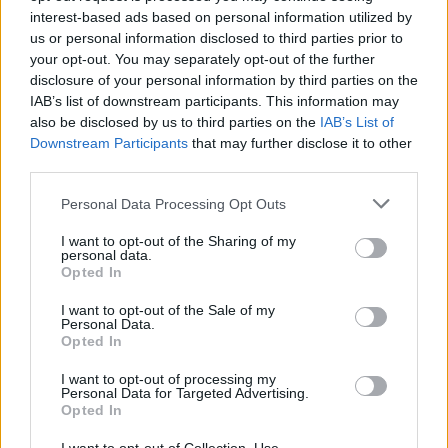
között szoros technikai és operatív kapcsolat van.
interest-based ads based on personal information utilized by
us or personal information disclosed to third parties prior to
your opt-out. You may separately opt-out of the further
EZEKET IS AJÁNLJUK
disclosure of your personal information by third parties on the
IAB’s list of downstream participants. This information may
also be disclosed by us to third parties on the
IAB’s List of
FORMA-1
Downstream Participants
that may further disclose it to other
Sainz visszatérne a Red Bullhoz,
third parties.
ahol a győzelemért harcolhatna
Please note that this website/app uses one or more Google
Personal Data Processing Opt Outs
services and may gather and store information including but
not limited to your visit or usage behaviour. You may click to
I want to opt-out of the Sharing of my
personal data.
grant or deny consent to Google and its third-party tags to
FORMA-1
Opted In
A nap, amikor kihunytak a fények
use your data for below specified purposes in below Google
Mika Hakkinen előtt
consent section.
I want to opt-out of the Sale of my
Personal Data.
Opted In
I want to opt-out of processing my
FORMA-1
Personal Data for Targeted Advertising.
Már a nyári szünetben elindult a
Opted In
hőségriadó a Forma–1-ben