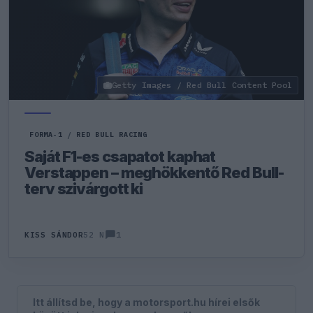
Getty Images / Red Bull Content Pool
FORMA-1
/
RED BULL RACING
Saját F1-es csapatot kaphat
Verstappen – meghökkentő Red Bull-
terv szivárgott ki
1
KISS SÁNDOR
52 N
Itt állítsd be, hogy a motorsport.hu hírei elsők