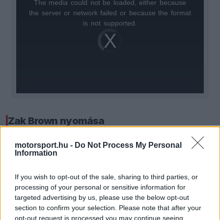
The media could not be loaded, either because
This
the server or network failed or because the format
is
is not supported.
Video
a
Player
is
loading.
modal
window.
Zak Brown nyomása
Az ügy hátterében Zak Brown hónapok óta tartó
motorsport.hu -
Do Not Process My Personal
Information
kampánya áll. A McLaren vezérigazgatója az FIA-
nál is jelezte, hogy szerinte sportszakmailag és
If you wish to opt-out of the sale, sharing to third parties, or
processing of your personal or sensitive information for
pénzügyileg is tisztességtelen előnyt jelent, ha
targeted advertising by us, please use the below opt-out
egy vállalat két csapatot működtet, amelyek
section to confirm your selection. Please note that after your
opt-out request is processed you may continue seeing