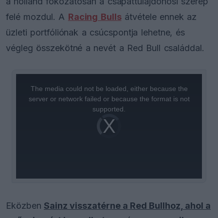
a holland fokozatosan a csapattulajdonosi szerep
felé mozdul. A
Racing Bulls
átvétele ennek az
üzleti portfóliónak a csúcspontja lehetne, és
végleg összekötné a nevét a Red Bull családdal.
This
is
a
The media could not be loaded, either because the
modal
window.
server or network failed or because the format is not
supported.
Video
Player
is
loading.
Eközben
Sainz visszatérne a Red Bullhoz, ahol a