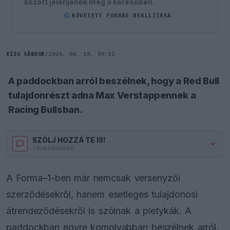
között jelenjenek meg a keresőben.
G
KÖVETETT FORRÁS BEÁLLÍTÁSA
KISS SÁNDOR
/
2026. 06. 18. 09:32
A paddockban arról beszélnek, hogy a Red Bull
tulajdonrészt adna Max Verstappennek a
Racing Bullsban.
SZÓLJ HOZZÁ TE IS!
1 hozzászólás.
A Forma–1-ben már nemcsak versenyzői
szerződésekről, hanem esetleges tulajdonosi
átrendeződésekről is szólnak a pletykák. A
paddockban egyre komolyabban beszélnek arról,