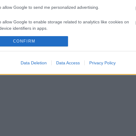
to allow Google to send me personalized advertising.
gadt George Russell?
o allow Google to enable storage related to analytics like cookies on
et kellene adnia Verstappennek
evice identifiers in apps.
o allow Google to enable storage related to functionality of the website
CONFIRM
o allow Google to enable storage related to personalization.
Data Deletion
Data Access
Privacy Policy
o allow Google to enable storage related to security, including
cation functionality and fraud prevention, and other user protection.