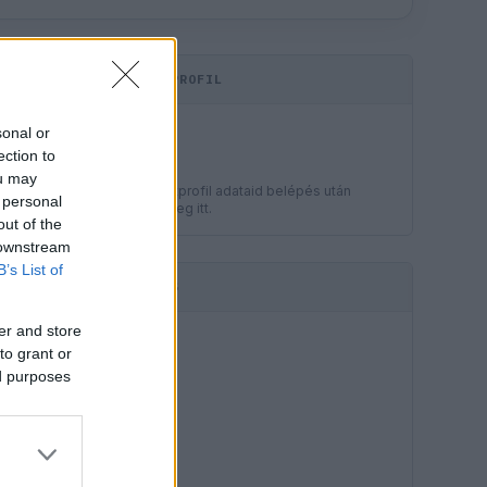
KOMMENTPROFIL
LEGJOBB
sonal or
?
ection to
ou may
A kommentprofil adataid belépés után
 personal
jelennek meg itt.
out of the
 downstream
B’s List of
HIRDETÉS
er and store
to grant or
ed purposes