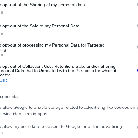
o opt-out of the Sharing of my personal data.
z e-mail alapú rendszerre.
In
o opt-out of the Sale of my Personal Data.
In
to opt-out of processing my Personal Data for Targeted
ing.
In
ken is.
o opt-out of Collection, Use, Retention, Sale, and/or Sharing
ersonal Data that Is Unrelated with the Purposes for which it
lected.
Out
consents
el a Forma–1 a törölt futamok miatt
o allow Google to enable storage related to advertising like cookies on
evice identifiers in apps.
címért küzd
o allow my user data to be sent to Google for online advertising
s.
a Red Bullnál elmaradtak a győzelmek