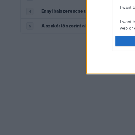
I want 
Ennyi balszerencse után hogyan marad hig
4
I want t
A szakértő szerint a Ferrarinak üres csekk
5
web or d
I want t
or app.
I want t
I want t
authenti