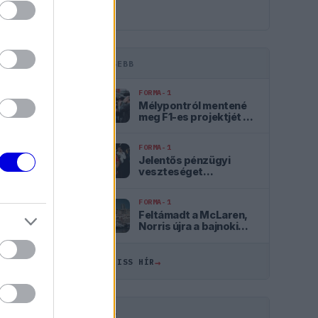
LEGFRISSEBB
FORMA-1
Mélypontról mentené
meg F1-es projektjét a
Honda a sokkoló
szezonkezdés után
FORMA-1
Jelentős pénzügyi
veszteséget
szenvedett el a Forma–
1 a törölt futamok miatt
FORMA-1
ÖSSZES
Feltámadt a McLaren,
Norris újra a bajnoki
címért küzd
10:29
→
ÖSSZES FRISS HÍR
09:54
09:23
HIRDETÉS