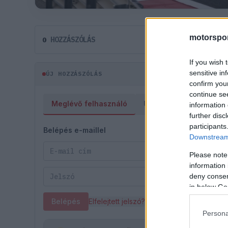
motorspor
HOZZÁSZÓLÁS
0
If you wish 
sensitive in
ÚJ HOZZÁSZÓLÁS
confirm you
continue se
Meglévő felhasználó
Új felhasználó
information 
further disc
participants
Belépés e-maillel
Downstream 
Please note
information 
deny consent
in below Go
Belépés
Elfelejtett jelszó?
Persona