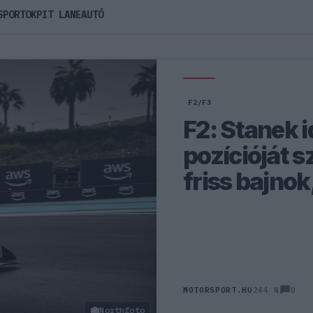
SPORTOK
PIT LANE
AUTÓ
F2/F3
F2: Stanek 
pozícióját s
friss bajnok,
0
MOTORSPORT.HU
244 N
Northfoto