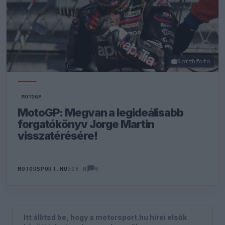
Northfoto
MOTOGP
MotoGP: Megvan a legideálisabb
forgatókönyv Jorge Martin
visszatérésére!
0
MOTORSPORT.HU
308 N
Itt állítsd be, hogy a motorsport.hu hírei elsők