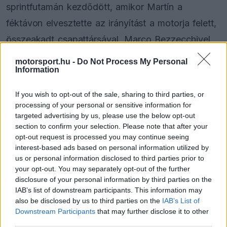
sprintfutamán kezdődött, amikor Martín a
féktávon elvesztette az irányítást a motorja felett,
összeakadt csapattársával, Marco Bezzecchivel,
és kulcscsonttörést szenvedett. A motegi program
motorsport.hu -
Do Not Process My Personal
Information
hátralévő részét kihagyta, majd Spanyolországban
megműtötték; a lomboki hétvégén továbbra is a
If you wish to opt-out of the sale, sharing to third parties, or
felépülésre koncentrál.
processing of your personal or sensitive information for
targeted advertising by us, please use the below opt-out
section to confirm your selection. Please note that after your
Bonora pénteken így fogalmazott: „A műtét
opt-out request is processed you may continue seeing
nagyon jól sikerült, de ez egyértelműen egy nagy
interest-based ads based on personal information utilized by
us or personal information disclosed to third parties prior to
sérülés. Az orvossal együtt folyamatosan
your opt-out. You may separately opt-out of the further
disclosure of your personal information by third parties on the
egyeztetjük a felépülési tervet. Biztosan
IAB’s list of downstream participants. This information may
állíthatom, hogy Phillip Island-en sajnos még nem
also be disclosed by us to third parties on the
IAB’s List of
Downstream Participants
that may further disclose it to other
csatlakozik hozzánk."
third parties.