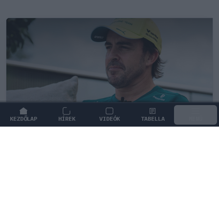
KEZDŐLAP
HÍREK
VIDEÓK
TABELLA
MENÜ
FORMA-1
/
ASTON MARTIN
A Hondánál hisznek az áttörésben,
teljesen új motorral érkeznek a
Holland Nagydíjra az Aston Martinnal
A nyári szünet után érkező motorfejlesztésekkel és a
megújult aerodinamikai csomaggal törne ki a