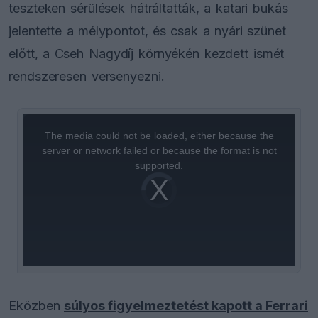
teszteken sérülések hátráltatták, a katari bukás
jelentette a mélypontot, és csak a nyári szünet
előtt, a Cseh Nagydíj környékén kezdett ismét
rendszeresen versenyezni.
This
is
a
The media could not be loaded, either because the
modal
window.
server or network failed or because the format is not
supported.
Video
Player
is
loading.
Eközben
súlyos figyelmeztetést kapott a Ferrari