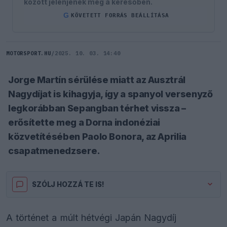
között jelenjenek meg a keresőben.
G
KÖVETETT FORRÁS BEÁLLÍTÁSA
MOTORSPORT.HU
/
2025. 10. 03. 14:40
Jorge Martín sérülése miatt az Ausztrál
Nagydíjat is kihagyja, így a spanyol versenyző
legkorábban Sepangban térhet vissza –
erősítette meg a Dorna indonéziai
közvetítésében Paolo Bonora, az Aprilia
csapatmenedzsere.
SZÓLJ HOZZÁ TE IS!
A történet a múlt hétvégi Japán Nagydíj