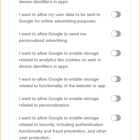
helyzetben.”
device identifiers in apps.
I want to allow my user data to be sent to
EZEKET IS AJÁNLJUK
Google for online advertising purposes.
I want to allow Google to send me
personalized advertising.
FORMA-1
Súlyos figyelmeztetést kapott a
Ferrari Lewis Hamilton miatt
I want to allow Google to enable storage
related to analytics like cookies on web or
device identifiers in apps.
I want to allow Google to enable storage
FORMA-1
Komoly döntést hozott a Ferrari,
related to functionality of the website or app.
miközben a Red Bullnál elmaradtak
a győzelmek
I want to allow Google to enable storage
related to personalization.
I want to allow Google to enable storage
FORMA-1
related to security, including authentication
Max Verstappen érzelmes példával
functionality and fraud prevention, and other
szemléltette a család fontosságát
user protection.