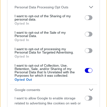
Please note that this website/app uses one or more Google
Personal Data Processing Opt Outs
services and may gather and store information including but
The media could not be loaded, either because
This
not limited to your visit or usage behaviour. You may click to
I want to opt-out of the Sharing of my
the server or network failed or because the format
personal data.
grant or deny consent to Google and its third-party tags to
is
Opted In
is not supported.
use your data for below specified purposes in below Google
Video
a
consent section.
Player
I want to opt-out of the Sale of my
is
Personal Data.
loading.
modal
Opted In
window.
I want to opt-out of processing my
Personal Data for Targeted Advertising.
Opted In
I want to opt-out of Collection, Use,
Retention, Sale, and/or Sharing of my
„Napról napra kell felmérnünk a fizikai állapotát.
Personal Data that Is Unrelated with the
Purposes for which it was collected.
Ez nem egy szokványos kulcscsonttörés – két
Opted Out
helyen sérült. Várnunk kell. Egy nagy ölelést
Google consents
küldök Jorgénak, és szeretném üzenni neki, hogy
I want to allow Google to enable storage
a csapat teljes szívvel mellette áll ebben a
related to advertising like cookies on web or