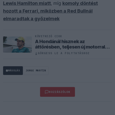
Lewis Hamilton miatt
, míg
komoly döntést
hozott a Ferrari, miközben a Red Bullnál
elmaradtak a győzelmek
KÖVETKEZŐ CIKK
A Hondánál hisznek az
áttörésben, teljesen új motorral
érkeznek a Holland Nagydíjra az
↓
GÖRGESS LE A FOLYTATÁSHOZ
Aston Martinnal
MÁSOLÁS
JORGE MARTIN
HOZZÁSZÓLOK