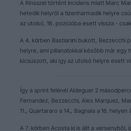
A Rinsszel történt incidens miatt Marc Ma
hetedik helyről a tizenharmadik helyre csú
az utolsó, 18. pozícióba esett vissza - cs
A 4. körben Bastianini bukott, Bezzecchi p
helyre, ami pillanatokkal később már egy h
kicsúszott, aki így az utolsó helyre esett v
Így a sprint felénél Aldeguer 2 másodperc
Fernandez, Bezzecchi, Alex Marquez, Mari
11., Quartararo a 14., Bagnaia a 16. helyen
A 7. körben Acosta ki is állt a versenyből