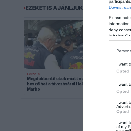
participants
EZEKET IS AJÁNLJUK
Downstream 
Please note
information 
deny consent
in below Go
Persona
I want t
FORMA-1
Ezt a hibát m
Opted 
FORMA-1
sem tudja let
Megdöbbentő okok miatt nem
beszélhet a távozásáról Helmut
I want t
Marko
Opted 
I want 
Advertis
Opted 
I want t
of my P
was col