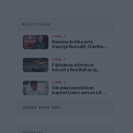
LEGFRISSEBB
FORMA-1
Kemény kritika érte
George Russellt, Günther
Steiner szerint mintha egy
Cadillacben ülne
FORMA-1
Fájdalmas döntésre
készül a Red Bull az új
szabályok miatt
FORMA-1
Váratlan mentőövet
kaphat Liam Lawson a Red
Bulltól
→
ÖSSZES FRISS HÍR
HIRDETÉS