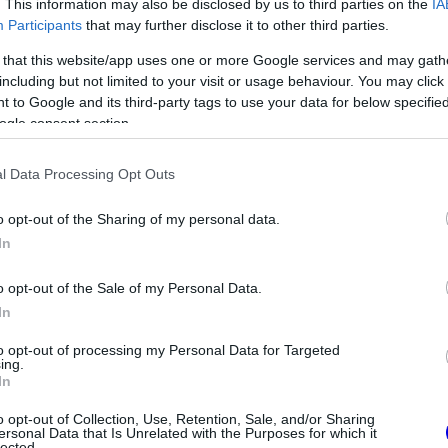
. This information may also be disclosed by us to third parties on the
IA
Participants
that may further disclose it to other third parties.
 that this website/app uses one or more Google services and may gath
including but not limited to your visit or usage behaviour. You may click 
 to Google and its third-party tags to use your data for below specifi
ogle consent section.
l Data Processing Opt Outs
o opt-out of the Sharing of my personal data.
FORMA-1
ég Fred Vasseur
Sergio Perez válthatja Carlos
In
agadni a Ferrarinál
Sainzot a Williamsnél
o opt-out of the Sale of my Personal Data.
In
to opt-out of processing my Personal Data for Targeted
ing.
In
o opt-out of Collection, Use, Retention, Sale, and/or Sharing
ersonal Data that Is Unrelated with the Purposes for which it
lected.