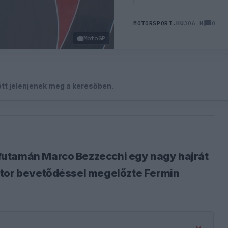
0
MOTORSPORT.HU
306 N
MotoGP
zött jelenjenek meg a keresőben.
futamán Marco Bezzecchi egy nagy hajrát
átor bevetődéssel megelőzte Fermin