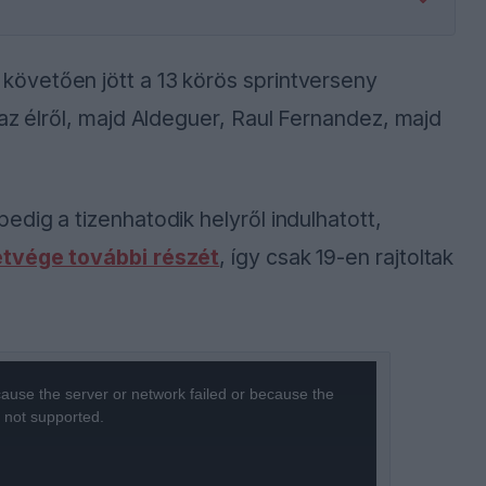
követően jött a 13 körös sprintverseny
 az élről, majd Aldeguer, Raul Fernandez, majd
dig a tizenhatodik helyről indulhatott,
étvége további részét
, így csak 19-en rajtoltak
ause the server or network failed or because the
s not supported.