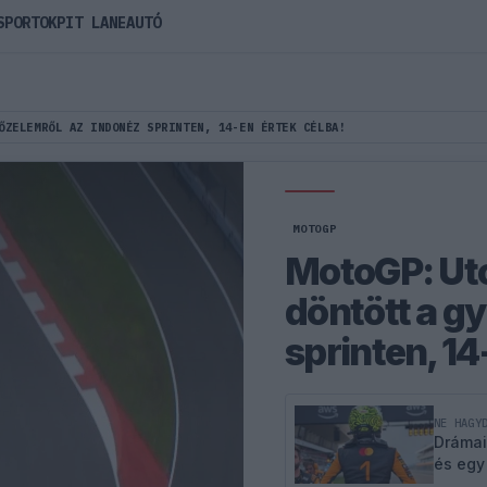
SPORTOK
PIT LANE
AUTÓ
ŐZELEMRŐL AZ INDONÉZ SPRINTEN, 14-EN ÉRTEK CÉLBA!
MOTOGP
MotoGP: Uto
döntött a g
sprinten, 14
NE HAGY
Drámai
és egy