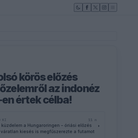
lsó körös előzés
yőzelemről az indonéz
-en értek célba!
11 n
D KI
 küzdelem a Hungaroringen – óriási előzés
 váratlan kiesés is megfűszerezte a futamot