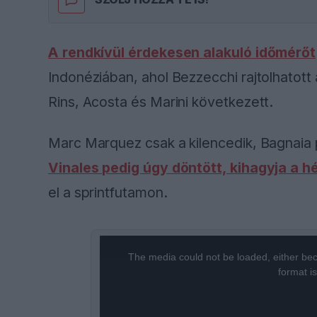
A rendkívül érdekesen alakuló időmérőt
Indonéziában, ahol Bezzecchi rajtolhatott
Rins, Acosta és Marini következett.
Marc Marquez csak a kilencedik, Bagnaia pe
Vinales pedig úgy döntött, kihagyja a h
el a sprintfutamon.
This
The media could not be loaded, either bec
is
format i
a