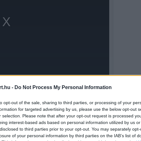
t.hu -
Do Not Process My Personal Information
inten nagyon rosszul rajtolt, így a vezetést
to opt-out of the sale, sharing to third parties, or processing of your per
t vesztett, Marc Marquez és Rins pedig
formation for targeted advertising by us, please use the below opt-out s
r selection. Please note that after your opt-out request is processed y
végére.
eing interest-based ads based on personal information utilized by us or
disclosed to third parties prior to your opt-out. You may separately opt-
losure of your personal information by third parties on the IAB’s list of