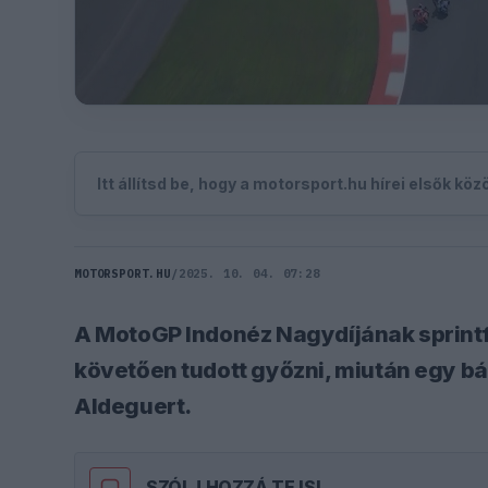
Itt állítsd be, hogy a motorsport.hu hírei elsők kö
MOTORSPORT.HU
/
2025. 10. 04. 07:28
A MotoGP Indonéz Nagydíjának sprint
követően tudott győzni, miután egy b
Aldeguert.
SZÓLJ HOZZÁ TE IS!