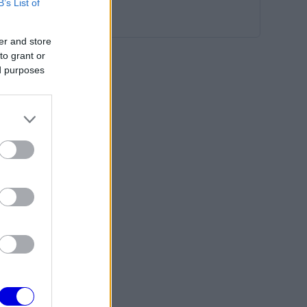
B’s List of
er and store
to grant or
ed purposes