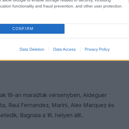
cation functionality and fraud prevention, and other user protection.
CONFIRM
Data Deletion
Data Access
Privacy Policy
csak 18-an maradtak versenyben, Aldeguer
ta, Raul Fernandez, Marini, Alex Marquez és
edik, Bagnaia a 16. helyen állt.