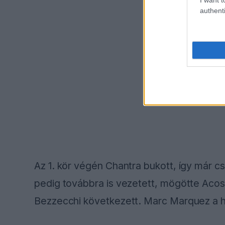
authenti
Az 1. kör végén Chantra bukott, így már 
pedig továbbra is vezetett, mögötte Acos
Bezzecchi következett. Marc Marquez a het