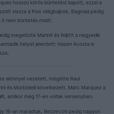
rquez hosszú körös büntetést kapott, ezzel a
szott vissza a friss világbajnok, Bagnaia pedig
ak ő nem büntetés miatt.
edig megelőzte Marinit és feljött a negyedik
armadik helyet jelentett: hiszen Acosta is
isza.
es előnnyel vezetett, mögötte Raul
ni és Morbidelli következett. Marc Marquez a
 állt, amikor még 17-en voltak versenyben.
, így 16-an maradtak, Bezzecchi pedig nagyon