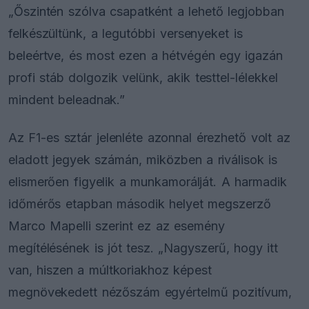
„Őszintén szólva csapatként a lehető legjobban
felkészültünk, a legutóbbi versenyeket is
beleértve, és most ezen a hétvégén egy igazán
profi stáb dolgozik velünk, akik testtel-lélekkel
mindent beleadnak.”
Az F1-es sztár jelenléte azonnal érezhető volt az
eladott jegyek számán, miközben a riválisok is
elismerően figyelik a munkamorálját. A harmadik
időmérős etapban második helyet megszerző
Marco Mapelli szerint ez az esemény
megítélésének is jót tesz. „Nagyszerű, hogy itt
van, hiszen a múltkoriakhoz képest
megnövekedett nézőszám egyértelmű pozitívum,