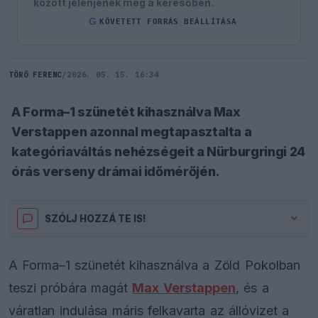
között jelenjenek meg a keresőben.
G
KÖVETETT FORRÁS BEÁLLÍTÁSA
TÖRŐ FERENC
/
2026. 05. 15. 16:34
A Forma–1 szünetét kihasználva Max
Verstappen azonnal megtapasztalta a
kategóriaváltás nehézségeit a Nürburgringi 24
órás verseny drámai időmérőjén.
SZÓLJ HOZZÁ TE IS!
A Forma–1 szünetét kihasználva a Zöld Pokolban
teszi próbára magát
Max Verstappen
, és a
váratlan indulása máris felkavarta az állóvizet a