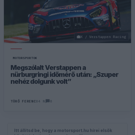
X / Verstappen Racing
MOTORSPORTOK
Megszólalt Verstappen a
nürburgringi időmérő után: „Szuper
nehéz dolgunk volt”
0
TÖRŐ FERENC
84 N
Itt állítsd be, hogy a motorsport.hu hírei elsők