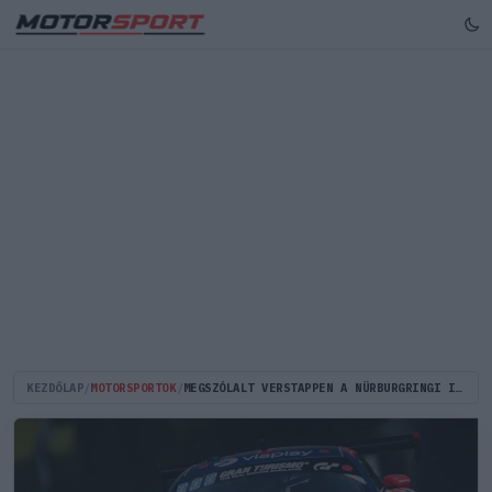
KEZDŐLAP
/
MOTORSPORTOK
/
MEGSZÓLALT VERSTAPPEN A NÜRBURGRINGI IDŐMÉRŐ UTÁN: „SZUPER NEHÉZ DOLGUNK VOLT”