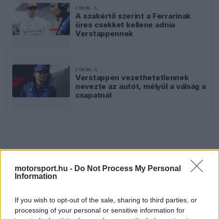
FORMA-1
A szakértő szerint a Ferrarinak
üres csekket kellene adnia
Verstappennek
FORMA-1
Verstappen vezethetetlennek
nevezte az autót, mélyül a válság a
csapatnál
motorsport.hu -
Do Not Process My Personal
Information
If you wish to opt-out of the sale, sharing to third parties, or
processing of your personal or sensitive information for