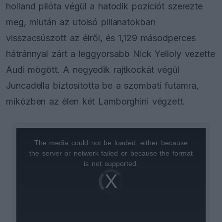
holland pilóta végül a hatodik pozíciót szerezte
meg, miután az utolsó pillanatokban
visszacsúszott az élről, és 1,129 másodperces
hátránnyal zárt a leggyorsabb Nick Yelloly vezette
Audi mögött. A negyedik rajtkockát végül
Juncadella biztosította be a szombati futamra,
miközben az élen két Lamborghini végzett.
The media could not be loaded, either because
This
the server or network failed or because the format
is
is not supported.
Video
a
Player
is
loading.
modal
window.