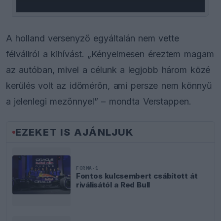
A holland versenyző egyáltalán nem vette
félvállról a kihívást. „Kényelmesen éreztem magam
az autóban, mivel a célunk a legjobb három közé
kerülés volt az időmérőn, ami persze nem könnyű
a jelenlegi mezőnnyel” – mondta Verstappen.
EZEKET IS AJÁNLJUK
FORMA-1
Fontos kulcsembert csábított át
riválisától a Red Bull