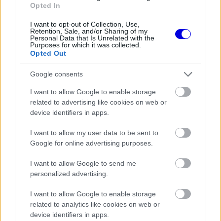
Opted In
pályán, de sikerült továbbjutnunk, így az utolsó
I want to opt-out of Collection, Use,
köröm elég jó volt, és ez klassz érzés.”
Retention, Sale, and/or Sharing of my
Personal Data that Is Unrelated with the
Purposes for which it was collected.
Opted Out
A pálya az edzések alatt a legrosszabb arcát
mutatta, hiszen eső és köd nehezítette a
Google consents
felkészülést, ráadásul az F1-es pilóta most
I want to allow Google to enable storage
related to advertising like cookies on web or
vezetett először éjszaka a Nordschleifén.
device identifiers in apps.
„Szerencsére száraz volt a pálya az időmérőn, az
I want to allow my user data to be sent to
autó jól működött, és sikerült kvalifikálnunk
Google for online advertising purposes.
magunkat, miután tegnap folyamatosan változtak
I want to allow Google to send me
a körülmények” – magyarázta a holland.
personalized advertising.
A zord időjárás ellenére a tesztek Verstappen
I want to allow Google to enable storage
related to analytics like cookies on web or
szerint is elérték a céljukat a verseny előtt.
device identifiers in apps.