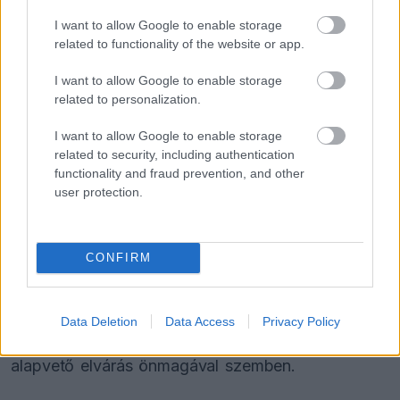
„Valószínűleg a lehető legrosszabb körülményeket
I want to allow Google to enable storage
fogtuk ki az esővel és a köddel, de legalább
related to functionality of the website or app.
kaptam egy jó képet arról, hogy mire számíthatok
I want to allow Google to enable storage
a futamon.”
related to personalization.
I want to allow Google to enable storage
Kivívott tisztelet a GT-specialisták között
related to security, including authentication
functionality and fraud prevention, and other
user protection.
A Miami és a Kanadai Nagydíj közötti űrt kitöltő
nürburgringi kaland nem egy hirtelen jött ötlet volt,
hiszen Verstappen öt nordschleifei felvezető
CONFIRM
versenyen vett részt a megfelelő alapok
elsajátítása érdekében. A háttérmunka intenzitása
Data Deletion
Data Access
Privacy Policy
meglepte a paddockot, ám a pilóta szerint ez az
alapvető elvárás önmagával szemben.