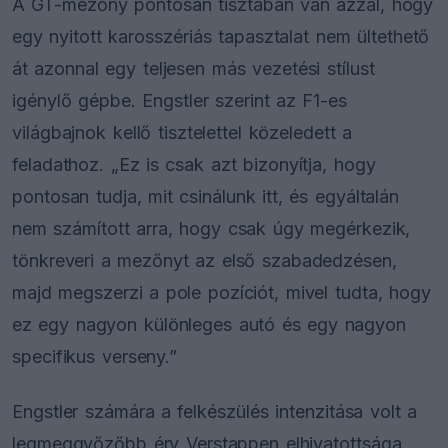
A GT-mezőny pontosan tisztában van azzal, hogy
egy nyitott karosszériás tapasztalat nem ültethető
át azonnal egy teljesen más vezetési stílust
igénylő gépbe. Engstler szerint az F1-es
világbajnok kellő tisztelettel közeledett a
feladathoz. „Ez is csak azt bizonyítja, hogy
pontosan tudja, mit csinálunk itt, és egyáltalán
nem számított arra, hogy csak úgy megérkezik,
tönkreveri a mezőnyt az első szabadedzésen,
majd megszerzi a pole pozíciót, mivel tudta, hogy
ez egy nagyon különleges autó és egy nagyon
specifikus verseny.”
Engstler számára a felkészülés intenzitása volt a
legmeggyőzőbb érv Verstappen elhivatottsága