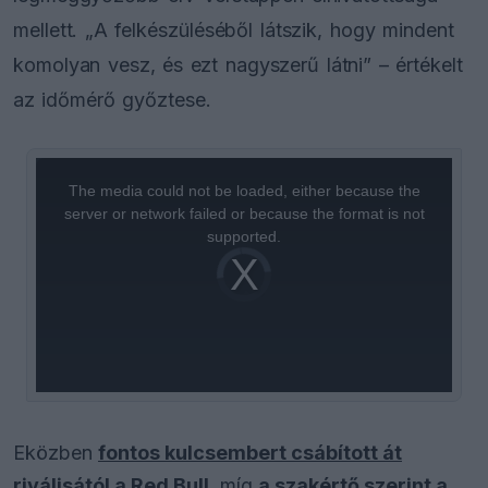
mellett. „A felkészüléséből látszik, hogy mindent
komolyan vesz, és ezt nagyszerű látni” – értékelt
az időmérő győztese.
This
is
a
The media could not be loaded, either because the
modal
window.
server or network failed or because the format is not
supported.
Video
Player
is
loading.
Eközben
fontos kulcsembert csábított át
riválisától a Red Bull
, míg
a szakértő szerint a