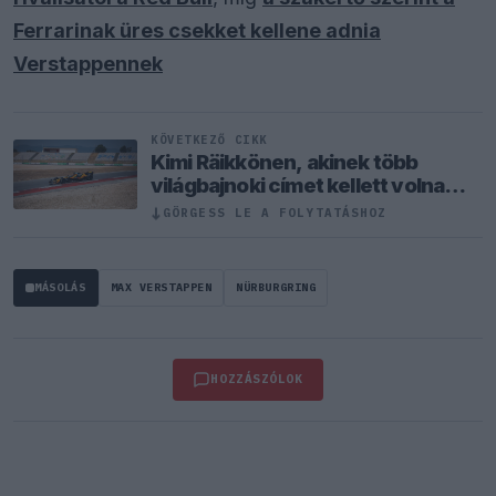
Ferrarinak üres csekket kellene adnia
Verstappennek
KÖVETKEZŐ CIKK
Kimi Räikkönen, akinek több
világbajnoki címet kellett volna
nyernie a McLarennel
↓
GÖRGESS LE A FOLYTATÁSHOZ
MÁSOLÁS
MAX VERSTAPPEN
NÜRBURGRING
HOZZÁSZÓLOK