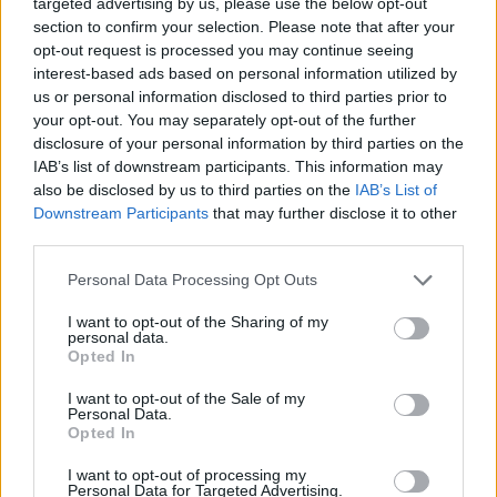
targeted advertising by us, please use the below opt-out
section to confirm your selection. Please note that after your
opt-out request is processed you may continue seeing
interest-based ads based on personal information utilized by
us or personal information disclosed to third parties prior to
your opt-out. You may separately opt-out of the further
disclosure of your personal information by third parties on the
IAB’s list of downstream participants. This information may
also be disclosed by us to third parties on the
IAB’s List of
Downstream Participants
that may further disclose it to other
third parties.
Please note that this website/app uses one or more Google
Personal Data Processing Opt Outs
services and may gather and store information including but
not limited to your visit or usage behaviour. You may click to
I want to opt-out of the Sharing of my
personal data.
grant or deny consent to Google and its third-party tags to
Opted In
use your data for below specified purposes in below Google
A továbbjutás rengeteg energiát emésztett fel az
consent section.
I want to opt-out of the Sale of my
Personal Data.
amúgy is sűrű programban, de a
Red Bull
sztárja
Opted In
szerint megérte a küzdelem. „Szuper nehéz
I want to opt-out of processing my
dolgunk volt, rengeteg gyors autó van kint a
Personal Data for Targeted Advertising.