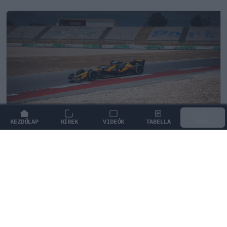
KEZDŐLAP
HÍREK
VIDEÓK
TABELLA
MENÜ
FORMA-1
/
MCLAREN
Kimi Räikkönen, akinek több
világbajnoki címet kellett volna
nyernie a McLarennel
Indy Lall szerint Kimi Räikkönen óriási tehetség volt,
akivel több világbajnoki címet is nyerniük kellett volna.