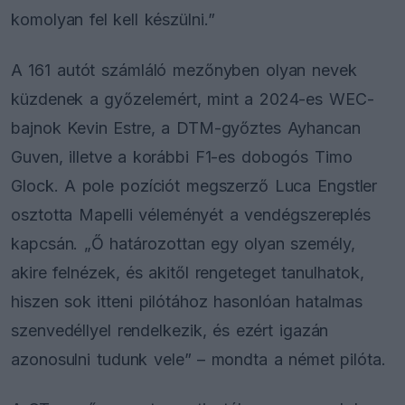
komolyan fel kell készülni.”
A 161 autót számláló mezőnyben olyan nevek
küzdenek a győzelemért, mint a 2024-es WEC-
bajnok Kevin Estre, a DTM-győztes Ayhancan
Guven, illetve a korábbi F1-es dobogós Timo
Glock. A pole pozíciót megszerző Luca Engstler
osztotta Mapelli véleményét a vendégszereplés
kapcsán. „Ő határozottan egy olyan személy,
akire felnézek, és akitől rengeteget tanulhatok,
hiszen sok itteni pilótához hasonlóan hatalmas
szenvedéllyel rendelkezik, és ezért igazán
azonosulni tudunk vele” – mondta a német pilóta.