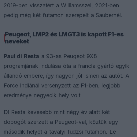
2019-ben visszatért a Williamsszel, 2021-ben
pedig még két futamon szerepelt a Saubernél.
Peugeot, LMP2 és LMGT3 is kapott F1-es
neveket
Paul di Resta
a 93-as Peugeot 9X8
programjának indulása óta a francia gyártó egyik
állandó embere, így nagyon jól ismeri az autót. A
Force Indiánál versenyzett az F1-ben, legjobb
eredménye negyedik hely volt.
Di Resta kevesebb mint négy év alatt két
dobogót szerzett a Peugeot-val, köztük egy
második helyet a tavalyi fudzsi futamon. Le