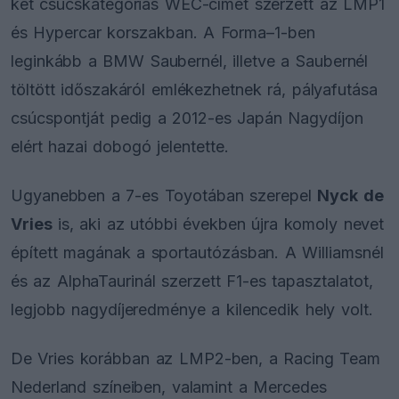
két csúcskategóriás WEC-címet szerzett az LMP1
és Hypercar korszakban. A Forma–1-ben
leginkább a BMW Saubernél, illetve a Saubernél
töltött időszakáról emlékezhetnek rá, pályafutása
csúcspontját pedig a 2012-es Japán Nagydíjon
elért hazai dobogó jelentette.
Ugyanebben a 7-es Toyotában szerepel
Nyck de
Vries
is, aki az utóbbi években újra komoly nevet
épített magának a sportautózásban. A Williamsnél
és az AlphaTaurinál szerzett F1-es tapasztalatot,
legjobb nagydíjeredménye a kilencedik hely volt.
De Vries korábban az LMP2-ben, a Racing Team
Nederland színeiben, valamint a Mercedes