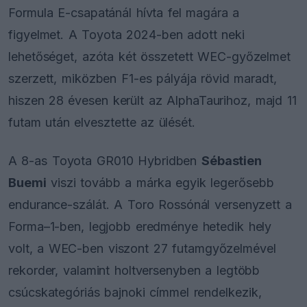
Formula E-csapatánál hívta fel magára a
figyelmet. A Toyota 2024-ben adott neki
lehetőséget, azóta két összetett WEC-győzelmet
szerzett, miközben F1-es pályája rövid maradt,
hiszen 28 évesen került az AlphaTaurihoz, majd 11
futam után elvesztette az ülését.
A 8-as Toyota GR010 Hybridben
Sébastien
Buemi
viszi tovább a márka egyik legerősebb
endurance-szálát. A Toro Rossónál versenyzett a
Forma–1-ben, legjobb eredménye hetedik hely
volt, a WEC-ben viszont 27 futamgyőzelmével
rekorder, valamint holtversenyben a legtöbb
csúcskategóriás bajnoki címmel rendelkezik,