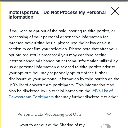
volánjánál indul a Cadillac Hertz Team Jotával,
motorsport.hu -
Do Not Process My Personal
miután Le Mans-ban korábban a GTE Am és az
Information
LMP2 kategóriában is nyert. A Caterhamnél és a
If you wish to opt-out of the sale, sharing to third parties, or
Marussiánál szerepelt a Forma–1-ben, legjobb
processing of your personal or sensitive information for
eredménye 13. hely volt.
targeted advertising by us, please use the below opt-out
section to confirm your selection. Please note that after your
opt-out request is processed you may continue seeing
Stevens 2023-ban jutott el a Hypercarba a
interest-based ads based on personal information utilized by
us or personal information disclosed to third parties prior to
Jotával, és a csapat mindkét csúcskategóriás
your opt-out. You may separately opt-out of the further
WEC-győzelménél ott volt a pilóták között. Mivel
disclosure of your personal information by third parties on the
IAB’s list of downstream participants. This information may
a Cadillac várhatóan harcban lehet a győzelemért,
also be disclosed by us to third parties on the
IAB’s List of
a brit versenyző is az esélyesek közé kerülhet,
Downstream Participants
that may further disclose it to other
third parties.
míg F1-es időszakában a Marussia 2015-ös utolsó
szezonjában a csapat pénzügyi és teljesítménybeli
Please note that this website/app uses one or more Google
Personal Data Processing Opt Outs
services and may gather and store information including but
gondjai miatt pont nélkül maradt.
not limited to your visit or usage behaviour. You may click to
I want to opt-out of the Sharing of my