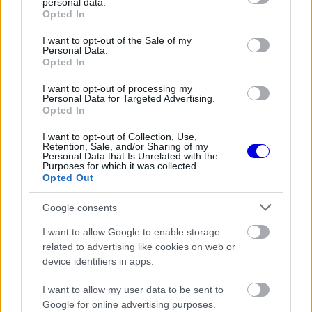
personal data.
grant or deny consent to Google and its third-party tags to
Opted In
use your data for below specified purposes in below Google
Kevin Magnussen
a 15-ös BMW M Hybrid V8-
consent section.
I want to opt-out of the Sale of my
cal a gyári BMW Hypercar-programban teljesíti
Personal Data.
Opted In
második WEC-szezonját. A McLarennél, a
I want to opt-out of processing my
Renault-nál és a Haasnál versenyzett az F1-ben,
Personal Data for Targeted Advertising.
Opted In
legjobb eredménye második hely volt.
I want to opt-out of Collection, Use,
Retention, Sale, and/or Sharing of my
A dán pilóta két Forma–1-es időszaka között,
Personal Data that Is Unrelated with the
Purposes for which it was collected.
2021-ben már versenyzett az IMSA-ban, ahol a
Opted Out
Cadillac-kel Detroitban összetett győzelmet
Google consents
szerzett. Le Mans-i eredményei eddig elmaradtak
I want to allow Google to enable storage
a várakozásoktól, ám öt éve teljesült az álma,
related to advertising like cookies on web or
device identifiers in apps.
amikor édesapjával, Jan Magnussennel oszthatott
meg egy autót.
I want to allow my user data to be sent to
Google for online advertising purposes.