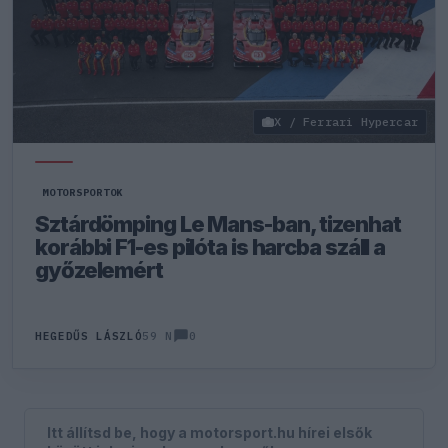
X / Ferrari Hypercar
MOTORSPORTOK
Sztárdömping Le Mans-ban, tizenhat
korábbi F1-es pilóta is harcba száll a
győzelemért
0
HEGEDŰS LÁSZLÓ
59 N
Itt állítsd be, hogy a motorsport.hu hírei elsők