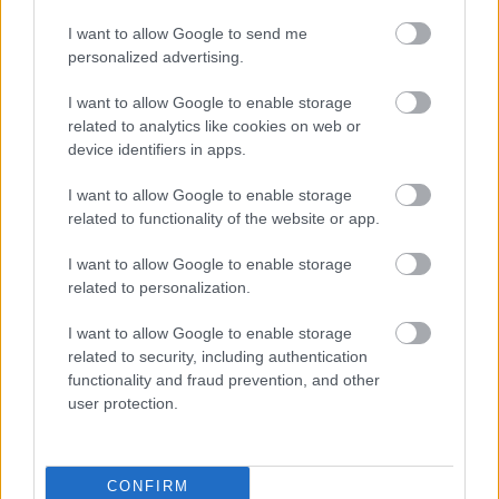
Magnussen 2014-ben második lett első F1-es
I want to allow Google to send me
futamán, később azonban egyszer sem állt
personalized advertising.
dobogóra. Leginkább a Haasnál töltött évei miatt
I want to allow Google to enable storage
ismert, ahol időnként erős tempót mutatott, és
related to analytics like cookies on web or
device identifiers in apps.
fontos top ötös eredményeket is szerzett.
I want to allow Google to enable storage
related to functionality of the website or app.
André Lotterer
a 17-es Genesis GMR-001-gyel a
Genesis WEC-belépésének egyik vezéralakja. A
I want to allow Google to enable storage
related to personalization.
Caterhamnél mindössze egyetlen F1-es hétvégéje
volt, legjobb eredménye kiesésként szerepel,
I want to allow Google to enable storage
related to security, including authentication
sportautózásban viszont három LMP1-es Le
functionality and fraud prevention, and other
Mans-győzelmet és egy összetett sikert szerzett
user protection.
az Audival.
CONFIRM