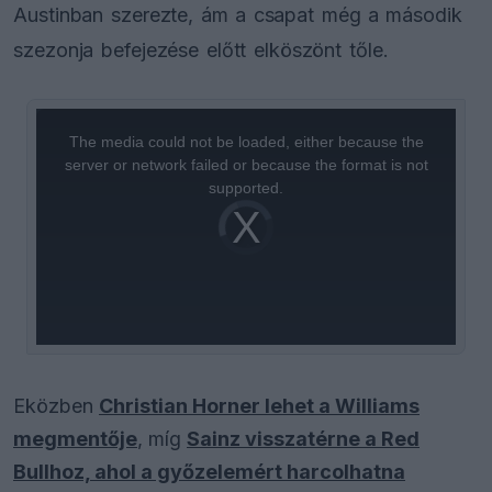
Austinban szerezte, ám a csapat még a második
szezonja befejezése előtt elköszönt tőle.
This
is
a
The media could not be loaded, either because the
modal
window.
server or network failed or because the format is not
supported.
Video
Player
is
loading.
Eközben
Christian Horner lehet a Williams
megmentője
, míg
Sainz visszatérne a Red
Bullhoz, ahol a győzelemért harcolhatna