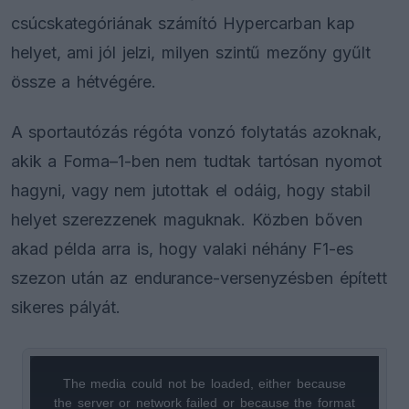
csúcskategóriának számító Hypercarban kap
helyet, ami jól jelzi, milyen szintű mezőny gyűlt
össze a hétvégére.
A sportautózás régóta vonzó folytatás azoknak,
akik a Forma–1-ben nem tudtak tartósan nyomot
hagyni, vagy nem jutottak el odáig, hogy stabil
helyet szerezzenek maguknak. Közben bőven
akad példa arra is, hogy valaki néhány F1-es
szezon után az endurance-versenyzésben épített
sikeres pályát.
The media could not be loaded, either because
This
the server or network failed or because the format