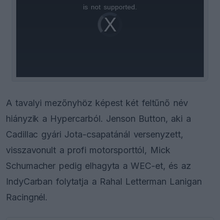
is
is not supported.
Video
a
Player
is
loading.
modal
window.
A tavalyi mezőnyhöz képest két feltűnő név
hiányzik a Hypercarból. Jenson Button, aki a
Cadillac gyári Jota-csapatánál versenyzett,
visszavonult a profi motorsporttól, Mick
Schumacher pedig elhagyta a WEC-et, és az
IndyCarban folytatja a Rahal Letterman Lanigan
Racingnél.