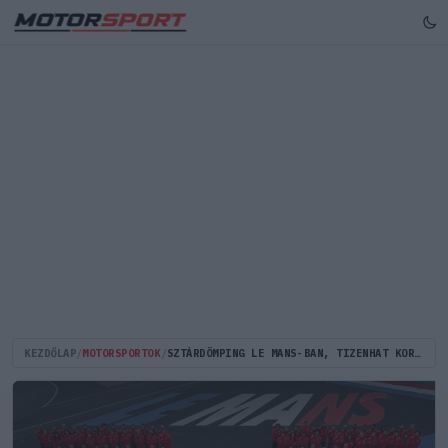
KEZDŐLAP
/
MOTORSPORTOK
/
SZTÁRDÖMPING LE MANS-BAN, TIZENHAT KORÁBBI F1-ES PILÓTA IS HARCBA SZÁLL A GYŐZELEMÉRT