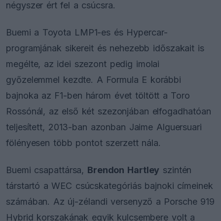
négyszer ért fel a csúcsra.
Buemi a Toyota LMP1-es és Hypercar-
programjának sikereit és nehezebb időszakait is
megélte, az idei szezont pedig imolai
győzelemmel kezdte. A Formula E korábbi
bajnoka az F1-ben három évet töltött a Toro
Rossónál, az első két szezonjában elfogadhatóan
teljesített, 2013-ban azonban Jaime Alguersuari
fölényesen több pontot szerzett nála.
Buemi csapattársa,
Brendon Hartley
szintén
társtartó a WEC csúcskategóriás bajnoki címeinek
számában. Az új-zélandi versenyző a Porsche 919
Hybrid korszakának egyik kulcsembere volt a