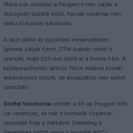
Mans-ban azonban a Peugeot-t nem várják a
dobogóért küzdők közé, hacsak vasárnap nem
alakul ki komoly kavarodás.
A skót pilóta az együléses versenyzésben
ígéretes pályát futott, DTM-bajnoki címet is
szerzett, majd 2011-ben jutott el a Forma–1-be. A
középmezőnyhöz tartozó Force Indiával korrekt
eredménysort hozott, de élcsapathoz nem tudott
szerződni.
Stoffel Vandoorne
szintén a 93-as Peugeot 9X8-
cal versenyez, és már a harmadik Hypercar-
szezonját futja a márkával. Eredetileg a
Genesishez tartott volna a Hyundai WEC-