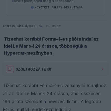
között jelenjenek meg a keresőben.
G
KÖVETETT FORRÁS BEÁLLÍTÁSA
HEGEDŰS LÁSZLÓ
/
2026. 06. 11. 05:17
Tizenhat korábbi Forma–1-es pilóta indul az
idei Le Mans-i 24 óráson, többségük a
Hypercar-mezőnyben.
SZÓLJ HOZZÁ TE IS!
Tizenhat korábbi Forma–1-es versenyző is rajthoz
áll az idei Le Mans-i 24 óráson, ahol összesen
186 pilóta szerepel a nevezési listán. A legtöbb
F1-es múlttal rendelkező induló a