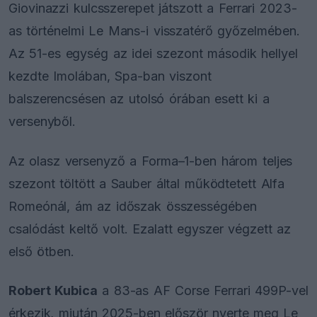
Giovinazzi kulcsszerepet játszott a Ferrari 2023-
as történelmi Le Mans-i visszatérő győzelmében.
Az 51-es egység az idei szezont második hellyel
kezdte Imolában, Spa-ban viszont
balszerencsésen az utolsó órában esett ki a
versenyből.
Az olasz versenyző a Forma–1-ben három teljes
szezont töltött a Sauber által működtetett Alfa
Romeónál, ám az időszak összességében
csalódást keltő volt. Ezalatt egyszer végzett az
első ötben.
Robert Kubica
a 83-as AF Corse Ferrari 499P-vel
érkezik, miután 2025-ben először nyerte meg Le