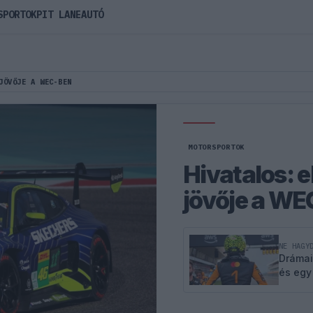
SPORTOK
PIT LANE
AUTÓ
JÖVŐJE A WEC-BEN
MOTORSPORTOK
Hivatalos: e
jövője a W
NE HAGY
Drámai
és egy