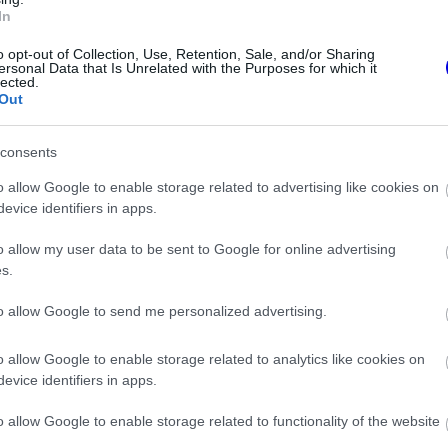
In
o opt-out of Collection, Use, Retention, Sale, and/or Sharing
ersonal Data that Is Unrelated with the Purposes for which it
lected.
Out
consents
o allow Google to enable storage related to advertising like cookies on
evice identifiers in apps.
o allow my user data to be sent to Google for online advertising
s.
az Alpine-nál, a
FORMA-1
to allow Google to send me personalized advertising.
Ferrari a
Francia hatalomátvételről
en
suttognak a Red Bullnál
o allow Google to enable storage related to analytics like cookies on
evice identifiers in apps.
o allow Google to enable storage related to functionality of the website