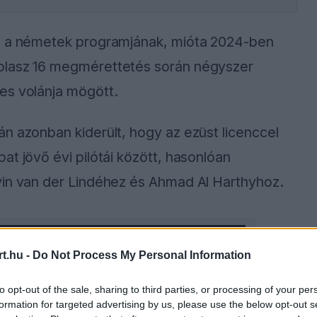
lt a németek programjának, mióta 2024-ben
olasz 16 megmérettetés során négyszer
es volánja mögött.
n azonban kiderült, hogy az ezüst licenccel
at jövő évi pilótái között, hasonlóan
vin van der Lindéhez és Ahmad Al Harthyhoz.
ause the server or network failed or because the
t.hu -
Do Not Process My Personal Information
s not supported.
to opt-out of the sale, sharing to third parties, or processing of your per
formation for targeted advertising by us, please use the below opt-out s