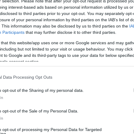
r selection. Please note that after your opt-out request is processed y
eing interest-based ads based on personal information utilized by us or
disclosed to third parties prior to your opt-out. You may separately opt-
losure of your personal information by third parties on the IAB’s list of
. This information may also be disclosed by us to third parties on the
IA
Participants
that may further disclose it to other third parties.
 that this website/app uses one or more Google services and may gath
including but not limited to your visit or usage behaviour. You may click 
 to Google and its third-party tags to use your data for below specifi
ogle consent section.
l Data Processing Opt Outs
iadvány nem tett említést Rossiról, aki
o opt-out of the Sharing of my personal data.
In
val kötött megállapodása egyébként az idei
ámítani, hogy új szerződést kötnek majd, Rossi
o opt-out of the Sale of my Personal Data.
In
pe-szériába, ahol korábban már versenyzett
to opt-out of processing my Personal Data for Targeted
ing.