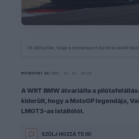
Itt állítsd be, hogy a motorsport.hu hírei elsők kö
MOTORSPORT.HU
/
2025. 12. 11. 18:39
A WRT BMW átvariálta a pilótafelállás
kiderült, hogy a MotoGP legendája, Val
LMGT3-as istállótól.
SZÓLJ HOZZÁ TE IS!