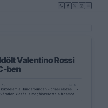
ldőlt Valentino Rossi
EC-ben
13 n
D KI
 küzdelem a Hungaroringen – óriási előzés
 váratlan kiesés is megfűszerezte a futamot