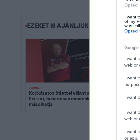
Opted 
I want t
of my P
EZEKET IS AJÁNLJUK
was col
Opted 
Google 
I want t
web or d
I want t
purpose
FORMA-1
FORMA-1
Kockázatos ötlettel villant a
Zéró kifogás 
I want 
Ferrari, hamarosan mindenki ezt
McLaren és a 
másolhatja
célkeresztb
I want t
web or d
I want t
or app.