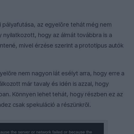
i pályafutása, az egyelőre tehát még nem
nyilatkozott, hogy az álmát továbbra is a
ntené, mivel érzése szerint a prototípus autók
előre nem nagyon lát esélyt arra, hogy erre a
lkozott már tavaly és idén is azzal, hogy
ban. Könnyen lehet tehát, hogy részben ez az
dez csak spekuláció a részünkről.
ause the server or network failed or because the