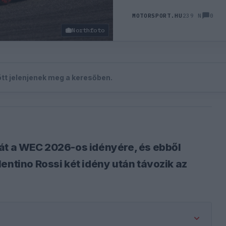
0
MOTORSPORT.HU
239 N
Northfoto
zött jelenjenek meg a keresőben.
át a WEC 2026-os idényére, és ebből
entino Rossi két idény után távozik az