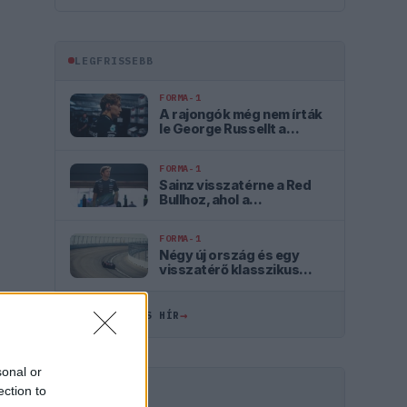
LEGFRISSEBB
FORMA-1
A rajongók még nem írták
le George Russellt a
súlyos pofonok után
FORMA-1
Sainz visszatérne a Red
Bullhoz, ahol a
győzelemért harcolhatna
FORMA-1
Négy új ország és egy
visszatérő klasszikus
pályázik F1-es futamra
2028-tól
→
ÖSSZES FRISS HÍR
sonal or
ection to
HIRDETÉS