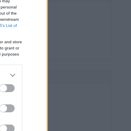
ou may
 personal
out of the
 downstream
B’s List of
er and store
to grant or
ed purposes
HIRDETÉS