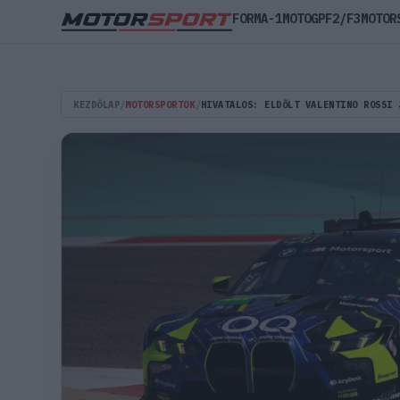
FORMA-1
MOTOGP
F2/F3
MOTOR
KEZDŐLAP
/
MOTORSPORTOK
/
HIVATALOS: ELDŐLT VALENTINO ROSSI 