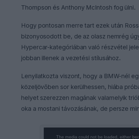
Thompson és Anthony McIntosh fog ülni.
Hogy pontosan merre tart ezek után Ross
bizonyosodott be, de az olasz nemrég úgy 
Hypercar-kategóriában való részvétel jele
jobban illenek a vezetési stílusához.
Lenyilatkozta viszont, hogy a BMW-nél egy
közeljövőben sor kerülhessen, hiába próbá
helyet szerezzen magának valamelyik trió
oka a mostani távozásának, de persze min
This
is
a
The media could not be loaded, either bec
modal