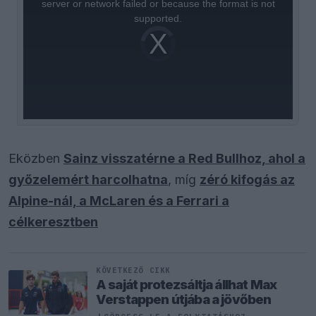
server or network failed or because the format is not
supported.
Video
Player
is
loading.
Eközben
Sainz visszatérne a Red Bullhoz, ahol a
győzelemért harcolhatna
, míg
zéró kifogás az
Alpine-nál, a McLaren és a Ferrari a
célkeresztben
KÖVETKEZŐ CIKK
A saját protezsáltja állhat Max
Verstappen útjába a jövőben