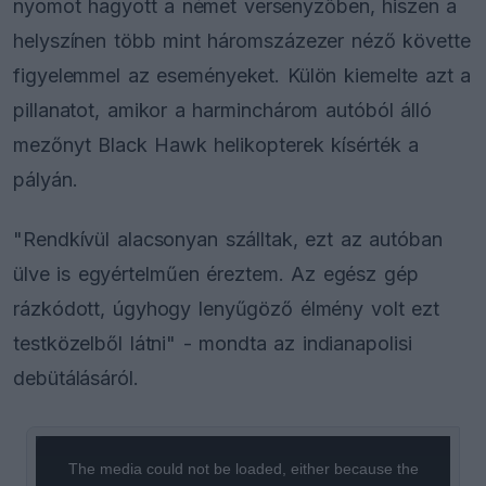
nyomot hagyott a német versenyzőben, hiszen a
helyszínen több mint háromszázezer néző követte
figyelemmel az eseményeket. Külön kiemelte azt a
pillanatot, amikor a harminchárom autóból álló
mezőnyt Black Hawk helikopterek kísérték a
pályán.
"Rendkívül alacsonyan szálltak, ezt az autóban
ülve is egyértelműen éreztem. Az egész gép
rázkódott, úgyhogy lenyűgöző élmény volt ezt
testközelből látni" - mondta az indianapolisi
debütálásáról.
This
is
a
The media could not be loaded, either because the
modal
window.