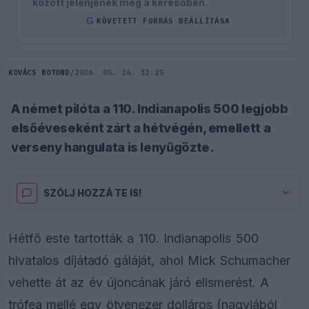
között jelenjenek meg a keresőben.
G
KÖVETETT FORRÁS BEÁLLÍTÁSA
KOVÁCS BOTOND
/
2026. 05. 26. 12:25
A német pilóta a 110. Indianapolis 500 legjobb
elsőéveseként zárt a hétvégén, emellett a
verseny hangulata is lenyűgözte.
SZÓLJ HOZZÁ TE IS!
Hétfő este tartották a 110. Indianapolis 500
hivatalos díjátadó gáláját, ahol Mick Schumacher
vehette át az év újoncának járó elismerést. A
trófea mellé egy ötvenezer dolláros (nagyjából