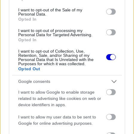
Sainz visszatérne a Red Bullhoz,
use your data for below specified purposes in below Google
ahol a győzelemért harcolhatna
consent section.
I want to opt-out of the Sale of my
Personal Data.
Opted In
I want to opt-out of processing my
FORMA-1
Personal Data for Targeted Advertising.
Zéró kifogás az Alpine-nál, a
Opted In
McLaren és a Ferrari a
célkeresztben
I want to opt-out of Collection, Use,
Retention, Sale, and/or Sharing of my
Personal Data that Is Unrelated with the
Purposes for which it was collected.
Opted Out
FORMA-1
A McLaren korábbi szerelője
kitálalt Hamilton F1-es
Google consents
debütálásáról
I want to allow Google to enable storage
related to advertising like cookies on web or
device identifiers in apps.
A korábban negyvenhárom F1-es nagydíjon,
valamint tizenhat megbízhatósági világbajnoki
I want to allow my user data to be sent to
Google for online advertising purposes.
futamon induló versenyző idén teljesíti első