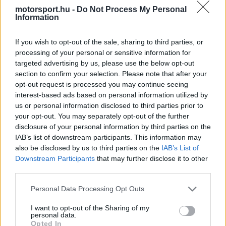
is
is not supported.
motorsport.hu -
Do Not Process My Personal
Information
Video
a
Player
is
loading.
modal
If you wish to opt-out of the sale, sharing to third parties, or
processing of your personal or sensitive information for
window.
targeted advertising by us, please use the below opt-out
section to confirm your selection. Please note that after your
opt-out request is processed you may continue seeing
interest-based ads based on personal information utilized by
"Nagyon élveztem azt a helyzetet, még úgy is,
us or personal information disclosed to third parties prior to
your opt-out. You may separately opt-out of the further
hogy csak a körömet vettem vissza, elvégre
disclosure of your personal information by third parties on the
abból kell gazdálkodni, amit a gép ad" -
IAB’s list of downstream participants. This information may
also be disclosed by us to third parties on the
IAB’s List of
fogalmazott a korábbi Forma–1-es pilóta.
Downstream Participants
that may further disclose it to other
third parties.
EZEKET IS AJÁNLJUK
Please note that this website/app uses one or more Google
Personal Data Processing Opt Outs
services and may gather and store information including but
not limited to your visit or usage behaviour. You may click to
I want to opt-out of the Sharing of my
personal data.
grant or deny consent to Google and its third-party tags to
FORMA-1
Opted In