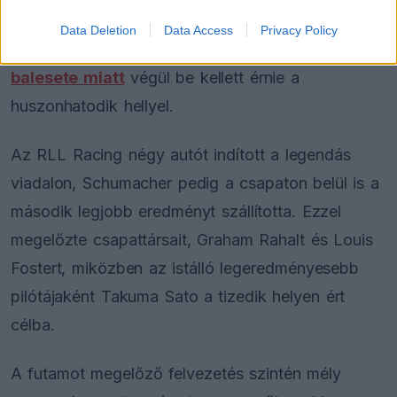
pozícióban zárt. Caio Collet ugyan néhány kör
Data Deletion
Data Access
Privacy Policy
erejéig az élen is állt,
a futam végi nagy
balesete miatt
végül be kellett érnie a
huszonhatodik hellyel.
Az RLL Racing négy autót indított a legendás
viadalon, Schumacher pedig a csapaton belül is a
második legjobb eredményt szállította. Ezzel
megelőzte csapattársait, Graham Rahalt és Louis
Fostert, miközben az istálló legeredményesebb
pilótájaként Takuma Sato a tizedik helyen ért
célba.
A futamot megelőző felvezetés szintén mély