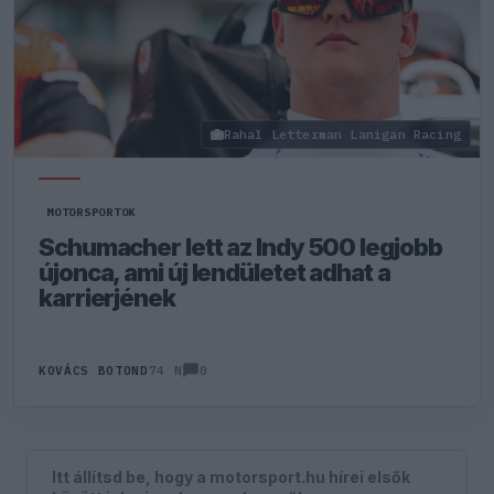
Rahal Letterman Lanigan Racing
MOTORSPORTOK
Schumacher lett az Indy 500 legjobb
újonca, ami új lendületet adhat a
karrierjének
0
KOVÁCS BOTOND
74 N
Itt állítsd be, hogy a motorsport.hu hírei elsők