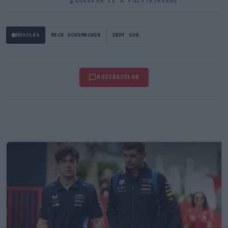
↓
GÖRGESS LE A FOLYTATÁSHOZ
MÁSOLÁS
MICK SCHUMACHER
INDY 500
HOZZÁSZÓLOK