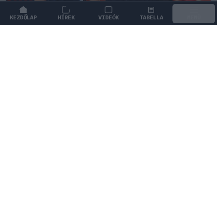
KEZDŐLAP
HÍREK
VIDEÓK
TABELLA
MENÜ
FORMA-1
/
MCLAREN
A saját protezsáltja állhat Max
Verstappen útjába a jövőben
Max Verstappen különleges tehetséget támogat, aki
akár a rivális McLarennél is kiköthet a jövőben.
0
KISS SÁNDOR
4Ó
KÖVETKEZŐ FUTAM
Holland Nagydíj
Zandvoort Circuit
VISSZASZÁMLÁLÓ