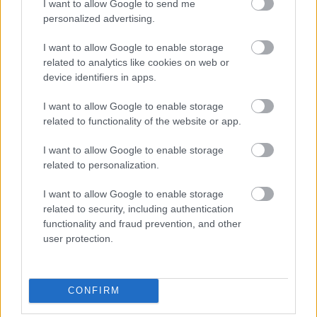
I want to allow Google to send me
szezonját az IndyCar mezőnyében. Számára az
personalized advertising.
oválpályák jelentik a legnagyobb kihívást, a
I want to allow Google to enable storage
legendás indianapolisi aszfaltcsík pedig különösen
related to analytics like cookies on web or
nehéz feladat elé állította.
device identifiers in apps.
I want to allow Google to enable storage
A májusi felkészülés során mégis elkerülték a
related to functionality of the website or app.
balesetek, a huszonhetedik rajtkocka
I want to allow Google to enable storage
megszerzése után pedig a futamon is végig
related to personalization.
kimaradt a zűrökből. Végül a tizennyolcadik
I want to allow Google to enable storage
helyen intették le, ráadásul a győztessel azonos
related to security, including authentication
functionality and fraud prevention, and other
körön fejezte be a versenyt, amivel mindhárom
user protection.
elsőéves riválisát maga mögé utasította.
A többi újonc közül Dennis Hauger a
CONFIRM
tizenkilencedik, Jack Abel a huszonnegyedik