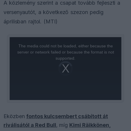
A közlemény szerint a csapat tovább fejleszti a
versenyautót, a következő szezon pedig
áprilisban rajtol. (MTI)
This
is
a
The media could not be loaded, either because the
modal
window.
server or network failed or because the format is not
supported.
Video
Player
is
loading.
Eközben
fontos kulcsembert csábított át
riválisától a Red Bull
, míg
Kimi Räikkönen,