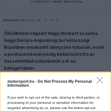
G
KÖVETETT FORRÁS BEÁLLÍTÁSA
MOTORSPORT.HU
/
2025. 09. 23. 15:11
Ötödikként végzett Nagy Norbert az autós
hegyi Európa-bajnokság horvátországi
Buzetben rendezett idényzáró futamán, ezzel
a pontszerzéssel pedig bebiztosította az
összetettbeli ezüstérmét a 4-es
kategóriában.
motorsport.hu -
Do Not Process My Personal
SZÓLJ HOZZÁ TE IS!
Information
If you wish to opt-out of the sale, sharing to third parties, or
"Ez a hétvége már a felszabadult versenyzésről
processing of your personal or sensitive information for
targeted advertising by us, please use the below opt-out
szólt. Apróbb technikai nehézségektől eltekintve