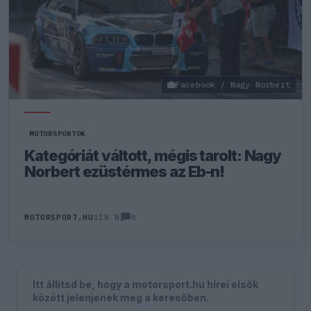
Facebook / Nagy Norbert
MOTORSPORTOK
Kategóriát váltott, mégis tarolt: Nagy
Norbert ezüstérmes az Eb-n!
0
MOTORSPORT.HU
318 N
Itt állítsd be, hogy a motorsport.hu hírei elsők
között jelenjenek meg a keresőben.