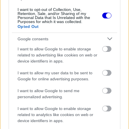
window.
I want to opt-out of Collection, Use,
Retention, Sale, and/or Sharing of my
Personal Data that Is Unrelated with the
Purposes for which it was collected.
Opted Out
"Az év elején sokat kísérleteztünk, hogy
Google consents
megtaláljuk az optimális egyensúlyt a motorerő és
I want to allow Google to enable storage
a futómű között. Versenyről versenyre fejlődtünk,
related to advertising like cookies on web or
és ennek köszönhetően az idény végére stabil
device identifiers in apps.
dobogósok lettünk."
I want to allow my user data to be sent to
Google for online advertising purposes.
EZEKET IS AJÁNLJUK
I want to allow Google to send me
personalized advertising.
FORMA-1
I want to allow Google to enable storage
Fontos kulcsembert csábított át
related to analytics like cookies on web or
riválisától a Red Bull
device identifiers in apps.