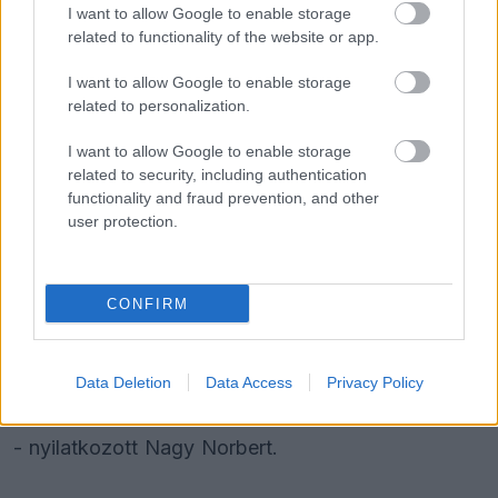
I want to allow Google to enable storage
related to functionality of the website or app.
FORMA-1
Kimi Räikkönen, akinek több
I want to allow Google to enable storage
világbajnoki címet kellett volna
related to personalization.
nyernie a McLarennel
I want to allow Google to enable storage
related to security, including authentication
FORMA-1
functionality and fraud prevention, and other
A Hondánál hisznek az áttörésben,
user protection.
teljesen új motorral érkeznek a
Holland Nagydíjra az Aston
Martinnal
CONFIRM
"Ez a projekt a magyar találékonyság igazi
példája: ha szakmai vagy technikai segítségre volt
Data Deletion
Data Access
Privacy Policy
szükségünk, mindig akadt valaki, aki mellénk állt"
- nyilatkozott Nagy Norbert.