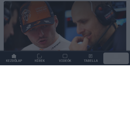
KEZDŐLAP
HÍREK
VIDEÓK
TABELLA
MENÜ
FORMA-1
/
RED BULL RACING
Ketyeg az óra a Red Bullnál Max
Verstappen kilépési záradéka miatt
Aktívvá vált a záradék, amelynek értelmében a holland
pilóta akár már a nyáron csapatot válthat.
0
KISS SÁNDOR
40 P