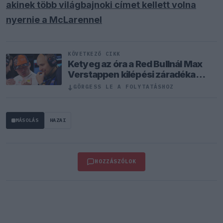
akinek több világbajnoki címet kellett volna
nyernie a McLarennel
KÖVETKEZŐ CIKK
Ketyeg az óra a Red Bullnál Max
Verstappen kilépési záradéka
miatt
↓
GÖRGESS LE A FOLYTATÁSHOZ
MÁSOLÁS
HAZAI
HOZZÁSZÓLOK