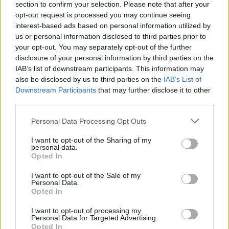
section to confirm your selection. Please note that after your
nagyon jó hangulatú zárása volt az idénynek, ami
opt-out request is processed you may continue seeing
interest-based ads based on personal information utilized by
biztató alap a jövő évre" - mondta csapatának
us or personal information disclosed to third parties prior to
közleményében a harmincéves versenyző.
your opt-out. You may separately opt-out of the further
disclosure of your personal information by third parties on the
IAB’s list of downstream participants. This information may
Nagy Norbert a téli szünetben váltott kategóriát a
also be disclosed by us to third parties on the
IAB’s List of
hegyi Eb-n, az ebből adódó beállítási és műszaki
Downstream Participants
that may further disclose it to other
third parties.
feladatokkal meg kellett küzdenie neki és a
Please note that this website/app uses one or more Google
csapatának is.
Personal Data Processing Opt Outs
services and may gather and store information including but
not limited to your visit or usage behaviour. You may click to
I want to opt-out of the Sharing of my
personal data.
grant or deny consent to Google and its third-party tags to
Opted In
use your data for below specified purposes in below Google
The media could not be loaded, either because
This
consent section.
the server or network failed or because the format
I want to opt-out of the Sale of my
is
Personal Data.
is not supported.
Opted In
Video
a
Player
is
I want to opt-out of processing my
loading.
modal
Personal Data for Targeted Advertising.
Opted In