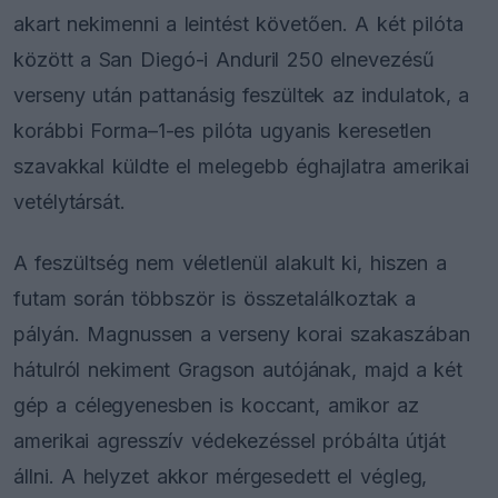
akart nekimenni a leintést követően. A két pilóta
között a San Diegó-i Anduril 250 elnevezésű
verseny után pattanásig feszültek az indulatok, a
korábbi Forma–1-es pilóta ugyanis keresetlen
szavakkal küldte el melegebb éghajlatra amerikai
vetélytársát.
A feszültség nem véletlenül alakult ki, hiszen a
futam során többször is összetalálkoztak a
pályán. Magnussen a verseny korai szakaszában
hátulról nekiment Gragson autójának, majd a két
gép a célegyenesben is koccant, amikor az
amerikai agresszív védekezéssel próbálta útját
állni. A helyzet akkor mérgesedett el végleg,