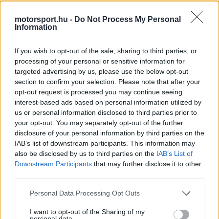
keresztül mondta a magáét egymásnak, mire egy
motorsport.hu -
Do Not Process My Personal
sajtómunkatársnak végül sikerült közbelépnie, így
Information
sikerült szétválasztani őket.
If you wish to opt-out of the sale, sharing to third parties, or
processing of your personal or sensitive information for
EZEKET IS AJÁNLJUK
targeted advertising by us, please use the below opt-out
section to confirm your selection. Please note that after your
opt-out request is processed you may continue seeing
FORMA-1
interest-based ads based on personal information utilized by
Bankot robbanthat a Ferrari Max
us or personal information disclosed to third parties prior to
Verstappen megszerzéséért
your opt-out. You may separately opt-out of the further
disclosure of your personal information by third parties on the
IAB’s list of downstream participants. This information may
also be disclosed by us to third parties on the
IAB’s List of
FORMA-1
Downstream Participants
that may further disclose it to other
Amerikai versenysorozatban
third parties.
köthet ki Max Verstappen
Please note that this website/app uses one or more Google
Personal Data Processing Opt Outs
services and may gather and store information including but
not limited to your visit or usage behaviour. You may click to
I want to opt-out of the Sharing of my
personal data.