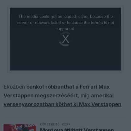
This
is
a
The media could not be loaded, either because the
modal
window.
server or network failed or because the format is not
supported.
Video
Player
is
loading.
Eközben
bankot robbanthat a Ferrari Max
Verstappen megszerzéséért
, míg
amerikai
versenysorozatban köthet ki Max Verstappen
KÖVETKEZŐ CIKK
Montoya átlátott Verstappen