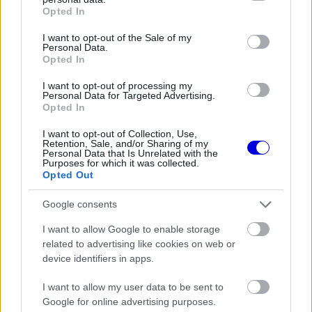
FORMA-1
grant or deny consent to Google and its third-party tags to
Opted In
A B-konstrukció csak a kezdet
use your data for below specified purposes in below Google
volt, agresszív fejlesztési rohamot
consent section.
indít az Aston Martin
I want to opt-out of the Sale of my
Personal Data.
Opted In
I want to opt-out of processing my
Ökölharc helyett szópárbaj a bokszutcában
Personal Data for Targeted Advertising.
Opted In
Az incidens után Gragson a SiriusXM csatornának
I want to opt-out of Collection, Use,
Retention, Sale, and/or Sharing of my
adott interjújában elismerte, hogy nagyon közel
Personal Data that Is Unrelated with the
Purposes for which it was collected.
állt a fizikai atrocitáshoz.
Opted Out
Google consents
„Nagyon, de nagyon meg akartam verni. Már
I want to allow Google to enable storage
éppen lendítettem volna az öklömet, ám
related to advertising like cookies on web or
közvetlenül előtte figyelmeztettek, hogy a
device identifiers in apps.
balhénak komoly és hosszú távú következményei
I want to allow my user data to be sent to
Google for online advertising purposes.
lennének a munkámra nézve, így kénytelen voltam