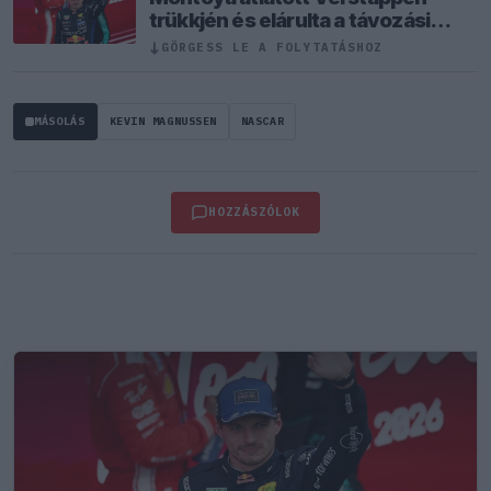
trükkjén és elárulta a távozási
pletykák valódi okát
↓
GÖRGESS LE A FOLYTATÁSHOZ
MÁSOLÁS
KEVIN MAGNUSSEN
NASCAR
HOZZÁSZÓLOK