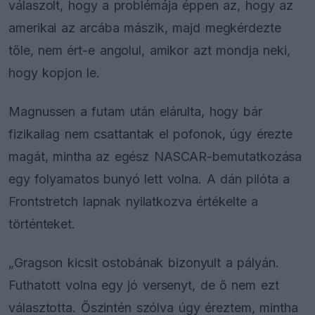
válaszolt, hogy a problémája éppen az, hogy az
amerikai az arcába mászik, majd megkérdezte
tőle, nem ért-e angolul, amikor azt mondja neki,
hogy kopjon le.
Magnussen a futam után elárulta, hogy bár
fizikailag nem csattantak el pofonok, úgy érezte
magát, mintha az egész NASCAR-bemutatkozása
egy folyamatos bunyó lett volna. A dán pilóta a
Frontstretch lapnak nyilatkozva értékelte a
történteket.
„Gragson kicsit ostobának bizonyult a pályán.
Futhatott volna egy jó versenyt, de ő nem ezt
választotta. Őszintén szólva úgy éreztem, mintha