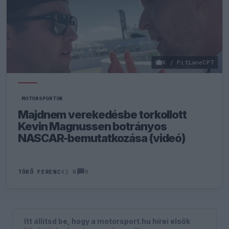
X / PitLaneCPT
MOTORSPORTOK
Majdnem verekedésbe torkollott
Kevin Magnussen botrányos
NASCAR-bemutatkozása (videó)
0
TÖRŐ FERENC
42 N
Itt állítsd be, hogy a motorsport.hu hírei elsők