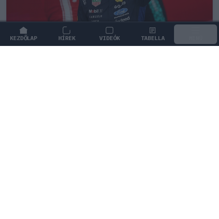
KEZDŐLAP
HÍREK
VIDEÓK
TABELLA
MENÜ
FORMA-1
/
RED BULL RACING
Montoya átlátott Verstappen
trükkjén és elárulta a távozási
pletykák valódi okát
Juan Pablo Montoya szerint Max Verstappen csupán
nyomást akar gyakorolni a Red Bullra a távozási
pletykákkal.
0
TÖRŐ FERENC
16 P
KÖVETKEZŐ FUTAM