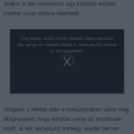
amikor a dán versenyző egy későbbi előzési
kísérlet során kilökte ellenfelét.
The media could not be loaded, either because
This
the server or network failed or because the format
is
is not supported.
Video
a
Player
is
loading.
modal
window.
Gragson a leintés után a bokszutcában várta meg
Magnussent, hogy kérdőre vonja az incidensek
miatt. A két versenyző mintegy másfél percen