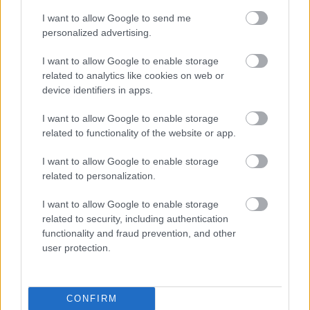
visszafogni magam” – mondta Gragson.
I want to allow Google to send me
personalized advertising.
„Ez egy nyerhetetlen helyzet. Valószínűleg soha
I want to allow Google to enable storage
többé nem kell ezzel a sráccal versenyeznem, de
related to analytics like cookies on web or
device identifiers in apps.
ha mégis, az szórakoztató lesz. Már túlléptem
rajta, a következő hétvégén újra autóba ülök, és a
I want to allow Google to enable storage
related to functionality of the website or app.
lehető legjobb munkát akarom végezni a
I want to allow Google to enable storage
csapatomnak” – tette hozzá az amerikai.
related to personalization.
I want to allow Google to enable storage
related to security, including authentication
functionality and fraud prevention, and other
Gragson egyébként nem először keveredett volna
user protection.
verekedésbe a pályán. Korábban 2020-ban
Harrison Burtonnel, egy évvel később Daniel
CONFIRM
Hemriccel, 2023-ban pedig Ross Chastainnel is