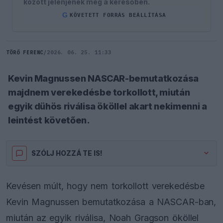
között jelenjenek meg a keresőben.
G
KÖVETETT FORRÁS BEÁLLÍTÁSA
TÖRŐ FERENC
/
2026. 06. 25. 11:33
Kevin Magnussen NASCAR-bemutatkozása
majdnem verekedésbe torkollott, miután
egyik dühös riválisa ököllel akart nekimenni a
leintést követően.
SZÓLJ HOZZÁ TE IS!
Kevésen múlt, hogy nem torkollott verekedésbe
Kevin Magnussen bemutatkozása a NASCAR-ban,
miután az egyik riválisa, Noah Gragson ököllel