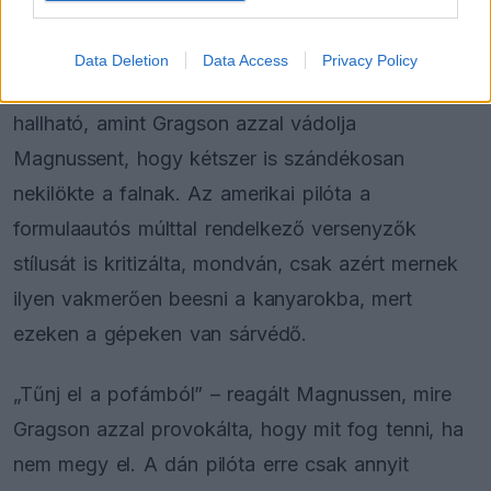
fizikai összetűzésbe került a leintés után.
Data Deletion
Data Access
Privacy Policy
A mostani szóváltásról készült felvételeken jól
hallható, amint Gragson azzal vádolja
Magnussent, hogy kétszer is szándékosan
nekilökte a falnak. Az amerikai pilóta a
formulaautós múlttal rendelkező versenyzők
stílusát is kritizálta, mondván, csak azért mernek
ilyen vakmerően beesni a kanyarokba, mert
ezeken a gépeken van sárvédő.
„Tűnj el a pofámból” – reagált Magnussen, mire
Gragson azzal provokálta, hogy mit fog tenni, ha
nem megy el. A dán pilóta erre csak annyit