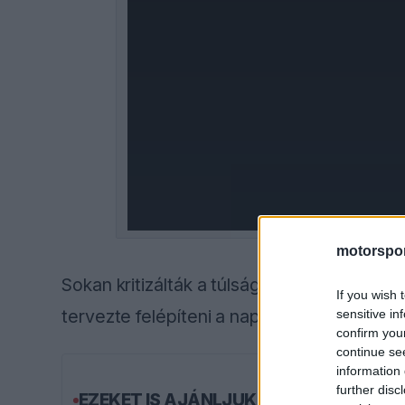
modal
window.
motorspor
Sokan kritizálták a túlságosan visszafogo
If you wish 
tervezte felépíteni a napot.
sensitive in
confirm you
continue se
information 
further disc
EZEKET IS AJÁNLJUK