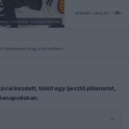
1
HEGEDŰS LÁSZLÓ
74 N
ahal Letterman Lanigan Racing
zött jelenjenek meg a keresőben.
val kezdett, túlélt egy ijesztő pillanatot,
dianapolisban.