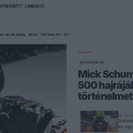
SPORTOK
PIT LANE
AUTÓ
00 HAJRÁJÁBAN, MÉGIS TÖRTÉNELMET ÍRT
MOTORSPORTOK
Mick Schuma
500 hajrájá
történelmet 
NE HAGY
Drámai
és egy