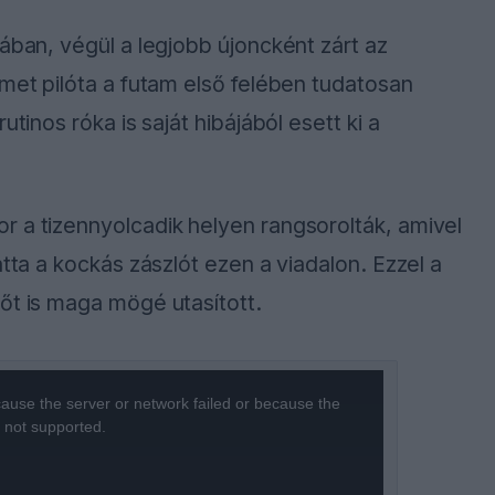
ában, végül a legjobb újoncként zárt az
émet pilóta a futam első felében tudatosan
tinos róka is saját hibájából esett ki a
r a tizennyolcadik helyen rangsorolták, amivel
átta a kockás zászlót ezen a viadalon. Ezzel a
őt is maga mögé utasított.
ause the server or network failed or because the
s not supported.