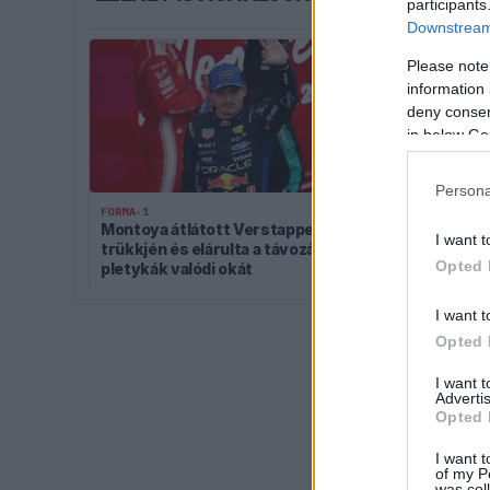
participants
Downstream 
Please note
information 
deny consent
in below Go
Persona
FORMA-1
FORMA-1
Montoya átlátott Verstappen
Különös szöv
I want t
trükkjén és elárulta a távozási
Esteban Ocon
Opted 
pletykák valódi okát
igazolását
I want t
Opted 
I want 
Advertis
Opted 
I want t
of my P
was col