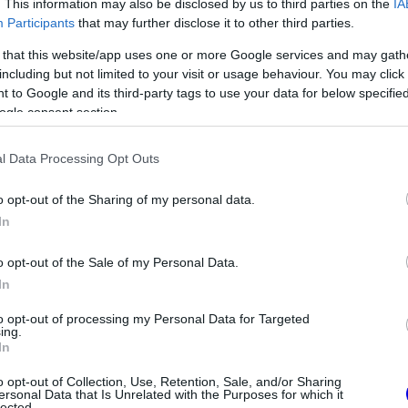
. This information may also be disclosed by us to third parties on the
IA
Participants
that may further disclose it to other third parties.
 that this website/app uses one or more Google services and may gath
including but not limited to your visit or usage behaviour. You may click 
 to Google and its third-party tags to use your data for below specifi
ogle consent section.
l Data Processing Opt Outs
FORMA-1
etség segítheti
Óriási átalakulás a Ferrarinál,
o opt-out of the Sharing of my personal data.
 Aston Martinhoz
miközben baljós árnyak vetülnek
In
a Holland Nagydíjra
o opt-out of the Sale of my Personal Data.
In
to opt-out of processing my Personal Data for Targeted
ing.
In
o opt-out of Collection, Use, Retention, Sale, and/or Sharing
ersonal Data that Is Unrelated with the Purposes for which it
lected.