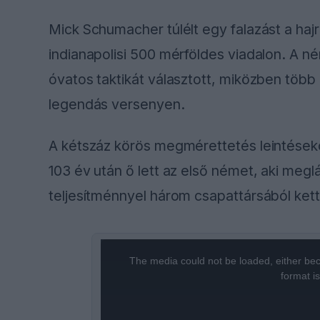
Mick Schumacher túlélt egy falazást a hajr
indianapolisi 500 mérföldes viadalon. A n
óvatos taktikát választott, miközben több ru
legendás versenyen.
A kétszáz körös megmérettetés leintéseko
103 év után ő lett az első német, aki megl
teljesítménnyel három csapattársából kett
This
The media could not be loaded, either bec
is
format i
a