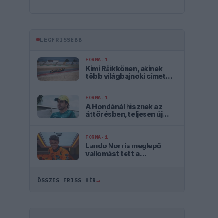
LEGFRISSEBB
FORMA-1
Kimi Räikkönen, akinek
több világbajnoki címet
kellett volna nyernie a
McLarennel
FORMA-1
A Hondánál hisznek az
áttörésben, teljesen új
motorral érkeznek a
Holland Nagydíjra az
Aston Martinnal
FORMA-1
Lando Norris meglepő
vallomást tett a
gyermekkori
szenvedélyéről
→
ÖSSZES FRISS HÍR