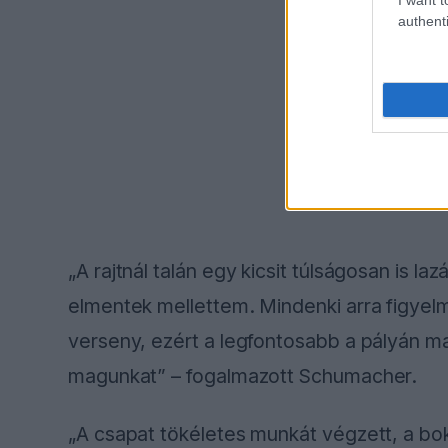
authenti
„A rajtnál talán egy kicsit túlságosan is laz
elmentek mellettem. Mindenki arra figyel
verseny, ezért a legfontosabb a pályán m
magunkat” – fogalmazott Schumacher.
„A csapat tökéletes munkát végzett, a bok