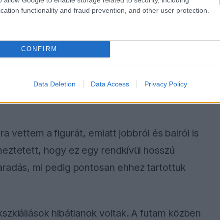
cation functionality and fraud prevention, and other user protection.
CONFIRM
Data Deletion
Data Access
Privacy Policy
ára vettem a figurát, emiatt jobbról és balról is
meztetett, hogy ez egy rendkívül hosszú
aradás, mi pedig pontosan ehhez tartottuk
szkiállások hibátlanok voltak. A futam közben