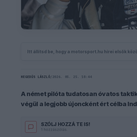
R
Itt állítsd be, hogy a motorsport.hu hírei elsők kö
HEGEDŰS LÁSZLÓ
/
2026. 05. 25. 18:44
A német pilóta tudatosan óvatos taktiká
végül a legjobb újoncként ért célba In
SZÓLJ HOZZÁ TE IS!
1 hozzászólás.