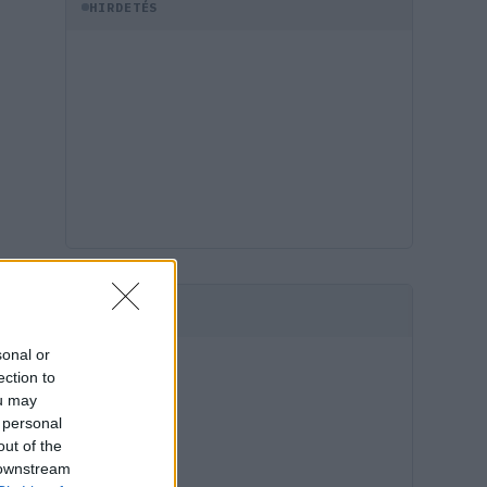
HIRDETÉS
HIRDETÉS
sonal or
ection to
ou may
 personal
out of the
 downstream