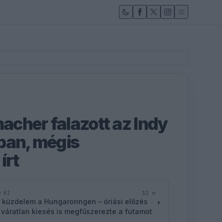
cher falazott az Indy
ban, mégis
írt
12 n
D KI
 küzdelem a Hungaroringen – óriási előzés
 váratlan kiesés is megfűszerezte a futamot