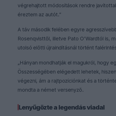
végrehajtott módosítások rendre javította
éreztem az autót.”
A táv második felében egyre agresszívebbé
Rosenqvisttől, illetve Pato O'Wardtól is, m
utolsó előtti újraindításnál történt faléri
„Hányan mondhatják el magukról, hogy egy
Összességében elégedett lehetek, hiszen
végezni, ám a rajtpozíciónkat és a történ
mondta a német versenyző.
Lenyűgözte a legendás viadal