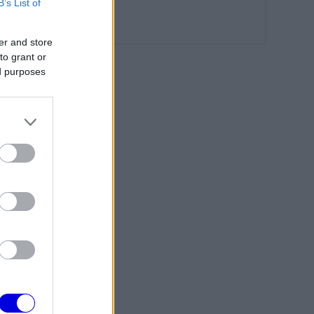
B’s List of
er and store
to grant or
ed purposes