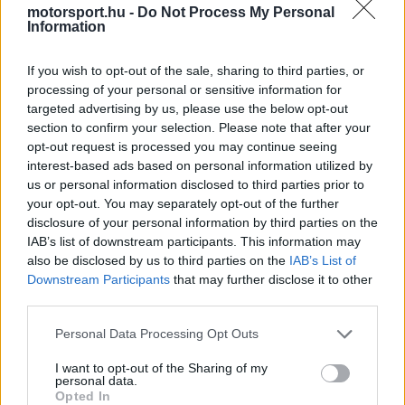
motorsport.hu -
Do Not Process My Personal
window.
Information
If you wish to opt-out of the sale, sharing to third parties, or
processing of your personal or sensitive information for
targeted advertising by us, please use the below opt-out
A lebonyolítás egyszerű volt, minden pilóta
section to confirm your selection. Please note that after your
egyetlen négkörös próbálkozást teljesíthetett,
opt-out request is processed you may continue seeing
interest-based ads based on personal information utilized by
vagyis négy repülő kör átlagsebessége döntött. A
us or personal information disclosed to third parties prior to
szombatra tervezett formátummal ellentétben
your opt-out. You may separately opt-out of the further
disclosure of your personal information by third parties on the
ezúttal nem volt lehetőség több nekifutásra, így
IAB’s list of downstream participants. This information may
aki hibázott vagy nem találta el az egyensúlyt,
also be disclosed by us to third parties on the
IAB’s List of
Downstream Participants
that may further disclose it to other
annak nem maradt javítási esélye.
third parties.
Please note that this website/app uses one or more Google
Personal Data Processing Opt Outs
EZEKET IS AJÁNLJUK
services and may gather and store information including but
not limited to your visit or usage behaviour. You may click to
I want to opt-out of the Sharing of my
personal data.
grant or deny consent to Google and its third-party tags to
Opted In
FORMA-1