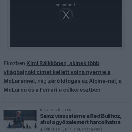
supported.
Video
Player
is
loading.
Eközben
Kimi Räikkönen, akinek több
világbajnoki címet kellett volna nyernie a
McLarennel
, míg
zéró kifogás az Alpine-nál, a
McLaren és a Ferrari a célkeresztben
KÖVETKEZŐ CIKK
Sainz visszatérne a Red Bullhoz,
ahol a győzelemért harcolhatna
↓
GÖRGESS LE A FOLYTATÁSHOZ