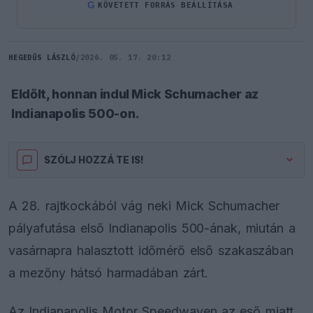
G
KÖVETETT FORRÁS BEÁLLÍTÁSA
HEGEDŰS LÁSZLÓ
/
2026. 05. 17. 20:12
Eldőlt, honnan indul Mick Schumacher az
Indianapolis 500-on.
SZÓLJ HOZZÁ TE IS!
A 28. rajtkockából vág neki Mick Schumacher
pályafutása első Indianapolis 500-ának, miután a
vasárnapra halasztott időmérő első szakaszában
a mezőny hátsó harmadában zárt.
Az Indianapolis Motor Speedwayen az eső miatt