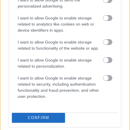
felel meg. Ez az eredmény a 28. pozícióhoz volt
personalized advertising.
elég, így a május 24-i, 200 körös versenyen a 10.
I want to allow Google to enable storage
related to analytics like cookies on web or
sorból indulhat.
device identifiers in apps.
A Foxnak adott interjúban a német versenyző
I want to allow Google to enable storage
related to functionality of the website or app.
arról beszélt, hogy nem volt zökkenőmentes a
felkészülés. „Az egész hétvége nem volt
I want to allow Google to enable storage
related to personalization.
egyszerű. Most meg kell értenünk, mi történt az
időmérőn. Az autó jól érezhető volt, ami talán
I want to allow Google to enable storage
related to security, including authentication
nem is a legjobb ezen a pályán. Lehet, hogy itt
functionality and fraud prevention, and other
inkább egy kicsit idegesebb autó működik
user protection.
jobban. Át fogjuk nézni az adatokat, és
remélhetőleg a versenyre jó csomagunk lesz” –
CONFIRM
mondta Schumacher.