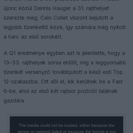
újonc közül Dennis Hauger a 31. rajthelyet
szerezte meg, Caio Collet viszont bejutott a
legjobb tizenkettő közé, így számára még nyitott
a harc az első sorokért.
A Q1 eredménye egyben azt is jelentette, hogy a
13–33. rajthelyek sorsa eldőlt, míg a leggyorsabb
tizenkét versenyző továbbjutott a késő esti Top
12-szakaszba. Ott dől el, kik kerülnek be a Fast
6-be, ahol az első két rajtsor pozíciói találnak
gazdára.
This
is
a
The media could not be loaded, either because the
modal
window.
server or network failed or because the format is not