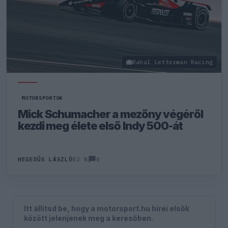
Rahal Letterman Racing
MOTORSPORTOK
Mick Schumacher a mezőny végéről
kezdi meg élete első Indy 500-át
0
HEGEDŰS LÁSZLÓ
82 N
Itt állítsd be, hogy a motorsport.hu hírei elsők
között jelenjenek meg a keresőben.