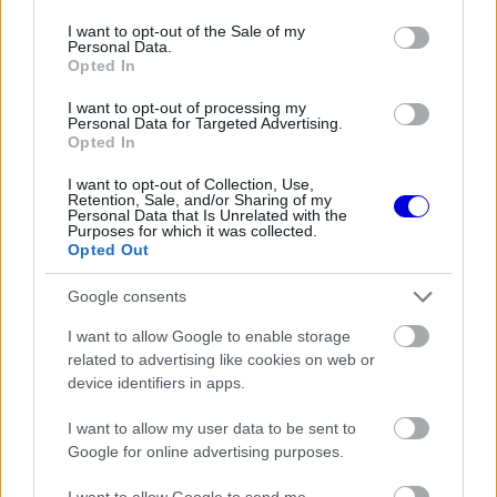
use your data for below specified purposes in below Google
Kimi Räikkönen, akinek több
consent section.
világbajnoki címet kellett volna
I want to opt-out of the Sale of my
nyernie a McLarennel
Personal Data.
Opted In
I want to opt-out of processing my
Personal Data for Targeted Advertising.
FORMA-1
Opted In
Zéró kifogás az Alpine-nál, a
McLaren és a Ferrari a
I want to opt-out of Collection, Use,
célkeresztben
Retention, Sale, and/or Sharing of my
Personal Data that Is Unrelated with the
Purposes for which it was collected.
Opted Out
FORMA-1
Óriási átalakulás a Ferrarinál,
Google consents
miközben baljós árnyak vetülnek a
Holland Nagydíjra
I want to allow Google to enable storage
related to advertising like cookies on web or
device identifiers in apps.
Schumacher a pénteki sorsolás alapján a 33 fős
I want to allow my user data to be sent to
sor 15. tagjaként gurult pályára, és 229,450
Google for online advertising purposes.
mérföld/órás átlagot ért el, ami 369,185 km/órának
I want to allow Google to send me