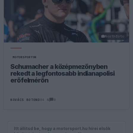
Northfoto
MOTORSPORTOK
Schumacher a középmezőnyben
rekedt a legfontosabb indianapolisi
erőfelmérőn
0
KOVÁCS BOTOND
84 N
Itt állítsd be, hogy a motorsport.hu hírei elsők