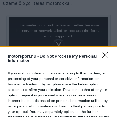
üzemelő 2,2 literes motorokkal.
The media could not be loaded, either because
This
the server or network failed or because the format
is
is not supported.
Video
a
Player
is
loading.
modal
motorsport.hu -
Do Not Process My Personal
window.
Information
If you wish to opt-out of the sale, sharing to third parties, or
processing of your personal or sensitive information for
targeted advertising by us, please use the below opt-out
Schumacher a középmezőnyben
section to confirm your selection. Please note that after your
opt-out request is processed you may continue seeing
Ebben a kulcsfontosságú összevetésben Mick
interest-based ads based on personal information utilized by
us or personal information disclosed to third parties prior to
Schumacher a huszadik helyen zárt a Rahal-
your opt-out. You may separately opt-out of the further