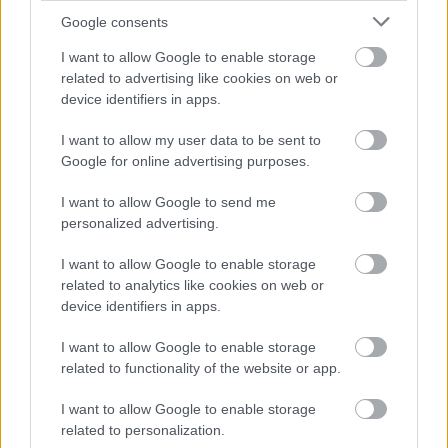
FORMA-1
Rendkívül okos döntést hozott az
Google consents
Aston Martin az F1-ben
I want to allow Google to enable storage
related to advertising like cookies on web or
device identifiers in apps.
FORMA-1
I want to allow my user data to be sent to
A szakértő szerint a Ferrarinak
Google for online advertising purposes.
üres csekket kellene adnia
Verstappennek
I want to allow Google to send me
personalized advertising.
A napi összesített eredménylistán, amely a
I want to allow Google to enable storage
related to analytics like cookies on web or
szélárnyékban futott köröket is tartalmazza, a
device identifiers in apps.
McLaren
autóját hajtó Patricio O'Ward diktálta a
I want to allow Google to enable storage
tempót 365,738 km/óra sebességgel, akit a
related to functionality of the website or app.
Shank istálló hármasa, Helio Castroneves, Marcus
I want to allow Google to enable storage
Armstrong és Felix Rosenqvist követett.
related to personalization.