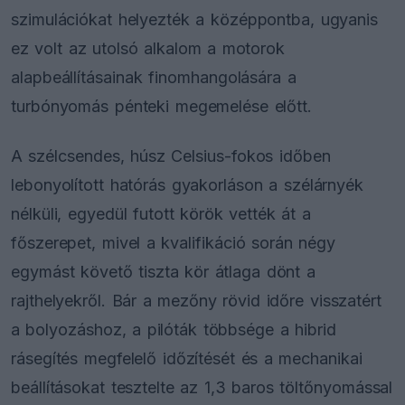
szimulációkat helyezték a középpontba, ugyanis
ez volt az utolsó alkalom a motorok
alapbeállításainak finomhangolására a
turbónyomás pénteki megemelése előtt.
A szélcsendes, húsz Celsius-fokos időben
lebonyolított hatórás gyakorláson a szélárnyék
nélküli, egyedül futott körök vették át a
főszerepet, mivel a kvalifikáció során négy
egymást követő tiszta kör átlaga dönt a
rajthelyekről. Bár a mezőny rövid időre visszatért
a bolyozáshoz, a pilóták többsége a hibrid
rásegítés megfelelő időzítését és a mechanikai
beállításokat tesztelte az 1,3 baros töltőnyomással