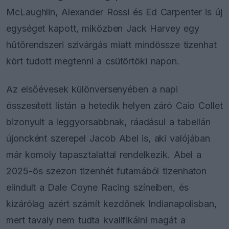
McLaughlin, Alexander Rossi és Ed Carpenter is új
egységet kapott, miközben Jack Harvey egy
hűtőrendszeri szivárgás miatt mindössze tizenhat
kört tudott megtenni a csütörtöki napon.
Az elsőévesek különversenyében a napi
összesített listán a hetedik helyen záró Caio Collet
bizonyult a leggyorsabbnak, ráadásul a tabellán
újoncként szerepel Jacob Abel is, aki valójában
már komoly tapasztalattal rendelkezik. Abel a
2025-ös szezon tizenhét futamából tizenhaton
elindult a Dale Coyne Racing színeiben, és
kizárólag azért számít kezdőnek Indianapolisban,
mert tavaly nem tudta kvalifikálni magát a