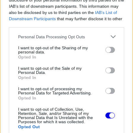
Honda autójával, miután egyetlen körön 357,040
disclosure of your personal information by third parties on the
IAB’s list of downstream participants. This information may
km/óra átlagsebességet ért el. A német pilóta
also be disclosed by us to third parties on the
IAB’s List of
Downstream Participants
that may further disclose it to other
tempója elmaradt a szélárnyék nélküli listát
third parties.
360,139 km/óra sebességgel megnyerő
Please note that this website/app uses one or more Google
Personal Data Processing Opt Outs
csapattársától, Takuma Satótól és a tizenhatodik
services and may gather and store information including but
Louis Fostertől, ám megelőzte a huszonhatodik
not limited to your visit or usage behaviour. You may click to
I want to opt-out of the Sharing of my
personal data.
grant or deny consent to Google and its third-party tags to
pozícióban végző Graham Rahalt.
Opted In
use your data for below specified purposes in below Google
consent section.
I want to opt-out of the Sale of my
Personal Data.
EZEKET IS AJÁNLJUK
Opted In
I want to opt-out of processing my
Personal Data for Targeted Advertising.
FORMA-1
Opted In
Súlyos figyelmeztetést kapott a
Ferrari Lewis Hamilton miatt
I want to opt-out of Collection, Use,
Retention, Sale, and/or Sharing of my
Personal Data that Is Unrelated with the
Purposes for which it was collected.
Opted Out