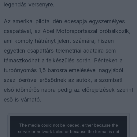
legendás versenyre.
Az amerikai pilóta idén édesapja egyszemélyes
csapatával, az Abel Motorsportsszal próbálkozik,
ami komoly hátrányt jelent számára, hiszen
egyetlen csapattárs telemetriai adataira sem
támaszkodhat a felkészülés során. Pénteken a
turbónyomás 1,5 barosra emelésével nagyjából
száz lóerővel erősödnek az autók, a szombati
első időmérős napra pedig az előrejelzések szerint
eső is várható.
This
is
a
The media could not be loaded, either because the
modal
window.
server or network failed or because the format is not