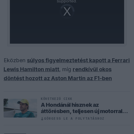
supported.
Video
Player
is
loading.
Eközben
súlyos figyelmeztetést kapott a Ferrari
Lewis Hamilton miatt
, míg
rendkívül okos
döntést hozott az Aston Martin az F1-ben
KÖVETKEZŐ CIKK
A Hondánál hisznek az
áttörésben, teljesen új motorral
érkeznek a Holland Nagydíjra az
↓
GÖRGESS LE A FOLYTATÁSHOZ
Aston Martinnal