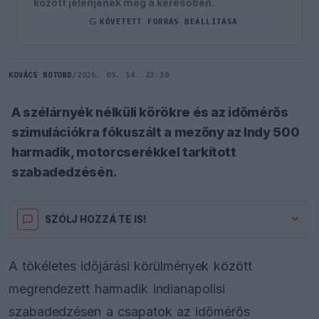
között jelenjenek meg a keresőben.
G
KÖVETETT FORRÁS BEÁLLÍTÁSA
KOVÁCS BOTOND
/
2026. 05. 14. 23:30
A szélárnyék nélküli körökre és az időmérős
szimulációkra fókuszált a mezőny az Indy 500
harmadik, motorcserékkel tarkított
szabadedzésén.
SZÓLJ HOZZÁ TE IS!
A tökéletes időjárási körülmények között
megrendezett harmadik indianapolisi
szabadedzésen a csapatok az időmérős