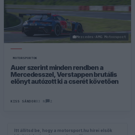
Mercedes-AMG Motorsport
MOTORSPORTOK
Auer szerint minden rendben a
Mercedesszel, Verstappen brutális
előnyt autózott ki a cserét követően
2
KISS SÁNDOR
83 N
Itt állítsd be, hogy a motorsport.hu hírei elsők