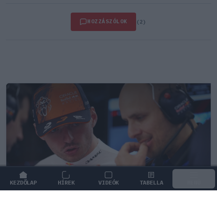
HOZZÁSZÓLOK
(2)
KEZDŐLAP
HÍREK
VIDEÓK
TABELLA
MENÜ
FORMA-1
/
RED BULL RACING