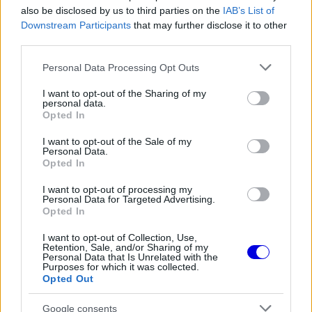
window.
also be disclosed by us to third parties on the
IAB’s List of
Downstream Participants
that may further disclose it to other
third parties.
Please note that this website/app uses one or more Google
Personal Data Processing Opt Outs
services and may gather and store information including but
A kora reggeli körülmények továbbra is
not limited to your visit or usage behaviour. You may click to
I want to opt-out of the Sharing of my
personal data.
tartogattak bizonytalanságot, ezért Auer
grant or deny consent to Google and its third-party tags to
Opted In
use your data for below specified purposes in below Google
elsődleges célja az volt, hogy tisztán tartsa az
consent section.
I want to opt-out of the Sale of my
autót és elkerülje a problémákat. A kiszállás után
Personal Data.
Opted In
a futam alakulásáról és saját teljesítményéről is
I want to opt-out of processing my
beszélt.
Personal Data for Targeted Advertising.
Opted In
EZEKET IS AJÁNLJUK
I want to opt-out of Collection, Use,
Retention, Sale, and/or Sharing of my
Personal Data that Is Unrelated with the
Purposes for which it was collected.
FORMA-1
Opted Out
Zéró kifogás az Alpine-nál, a
McLaren és a Ferrari a
Google consents