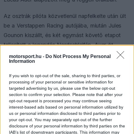
Az osztrák pilóta közvetlenül napfelkelte után ült
be a Verstappen Racing autójába, miután Jules
Gounon kiszállt, és két egymást követő etapot
teljesített a legendás Nordschleifén. Auer öt
másodperc körüli fórt őrzött meg a #80-as
motorsport.hu -
Do Not Process My Personal
Information
rajtszámú Mercedes előtt, miközben kockázat
nélkül, hibamentesen hozta le a szakaszait.
If you wish to opt-out of the sale, sharing to third parties, or
processing of your personal or sensitive information for
targeted advertising by us, please use the below opt-out
section to confirm your selection. Please note that after your
The media could not be loaded, either because
This
opt-out request is processed you may continue seeing
the server or network failed or because the format
interest-based ads based on personal information utilized by
is
is not supported.
us or personal information disclosed to third parties prior to
Video
a
your opt-out. You may separately opt-out of the further
Player
is
disclosure of your personal information by third parties on the
loading.
modal
IAB’s list of downstream participants. This information may