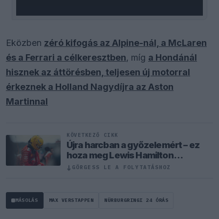
Eközben
zéró kifogás az Alpine-nál, a McLaren
és a Ferrari a célkeresztben
, míg
a Hondánál
hisznek az áttörésben, teljesen új motorral
érkeznek a Holland Nagydíjra az Aston
Martinnal
KÖVETKEZŐ CIKK
Újra harcban a győzelemért – ez
hoza meg Lewis Hamilton
feltámadását
↓
GÖRGESS LE A FOLYTATÁSHOZ
MÁSOLÁS
MAX VERSTAPPEN
NÜRBURGRINGI 24 ÓRÁS