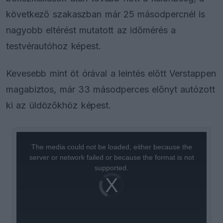
következő szakaszban már 25 másodpercnél is
nagyobb eltérést mutatott az időmérés a
testvérautóhoz képest.
Kevesebb mint öt órával a leintés előtt Verstappen
magabiztos, már 33 másodperces előnyt autózott
ki az üldözőkhöz képest.
This
is
a
The media could not be loaded, either because the
modal
window.
server or network failed or because the format is not
supported.
Video
Player
is
loading.