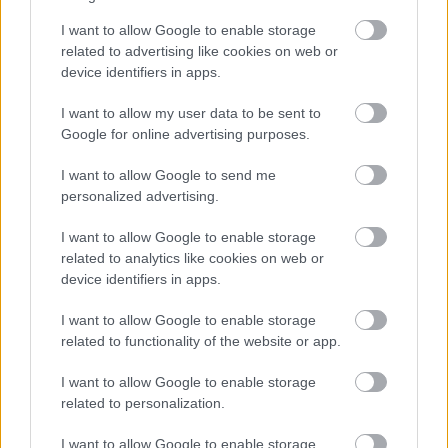
célkeresztben
I want to allow Google to enable storage
related to advertising like cookies on web or
device identifiers in apps.
FORMA-1
A Hondánál hisznek az áttörésben,
teljesen új motorral érkeznek a
I want to allow my user data to be sent to
Holland Nagydíjra az Aston
Google for online advertising purposes.
Martinnal
I want to allow Google to send me
personalized advertising.
FORMA-1
Mélypontról mentené meg F1-es
projektjét a Honda a sokkoló
I want to allow Google to enable storage
szezonkezdés után
related to analytics like cookies on web or
device identifiers in apps.
I want to allow Google to enable storage
„A második dupla etapom kifejezetten tiszta és jó
related to functionality of the website or app.
volt. Próbáltam biztonságosan menni, de
I want to allow Google to enable storage
összességében minden rendben volt, és a pálya
related to personalization.
állapota is megfelelő. Most meglátjuk, mit hoz az
I want to allow Google to enable storage