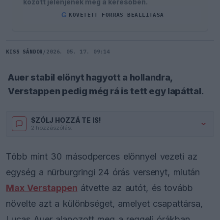
között jelenjenek meg a keresőben.
G
KÖVETETT FORRÁS BEÁLLÍTÁSA
KISS SÁNDOR
/
2026. 05. 17. 09:14
Auer stabil előnyt hagyott a hollandra,
Verstappen pedig még rá is tett egy lapáttal.
SZÓLJ HOZZÁ TE IS!
2 hozzászólás.
Több mint 30 másodperces előnnyel vezeti az
egység a nürburgringi 24 órás versenyt, miután
Max Verstappen
átvette az autót, és tovább
növelte azt a különbséget, amelyet csapattársa,
Lucas Auer alapozott meg a reggeli órákban.