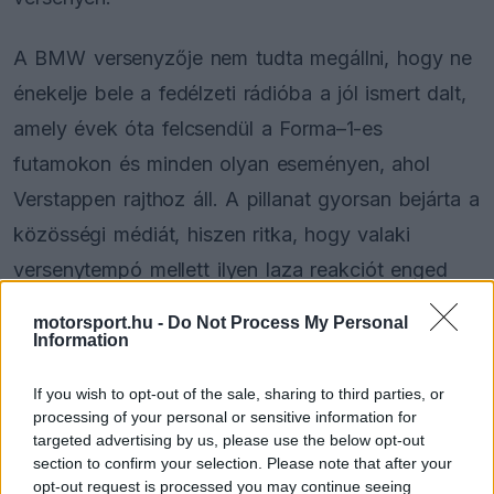
A BMW versenyzője nem tudta megállni, hogy ne
énekelje bele a fedélzeti rádióba a jól ismert dalt,
amely évek óta felcsendül a Forma–1-es
futamokon és minden olyan eseményen, ahol
Verstappen rajthoz áll. A pillanat gyorsan bejárta a
közösségi médiát, hiszen ritka, hogy valaki
versenytempó mellett ilyen laza reakciót enged
meg magának.
motorsport.hu -
Do Not Process My Personal
Information
If you wish to opt-out of the sale, sharing to third parties, or
The media could not be loaded, either because
This
processing of your personal or sensitive information for
the server or network failed or because the format
is
targeted advertising by us, please use the below opt-out
is not supported.
section to confirm your selection. Please note that after your
Video
a
Player
opt-out request is processed you may continue seeing
is