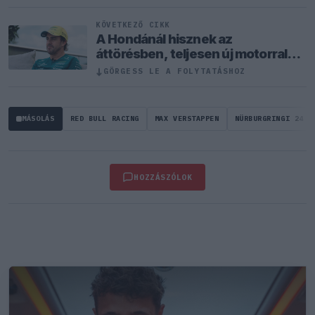
KÖVETKEZŐ CIKK
A Hondánál hisznek az
áttörésben, teljesen új motorral
érkeznek a Holland Nagydíjra az
↓
GÖRGESS LE A FOLYTATÁSHOZ
Aston Martinnal
MÁSOLÁS
RED BULL RACING
MAX VERSTAPPEN
NÜRBURGRINGI 24 Ó
HOZZÁSZÓLOK