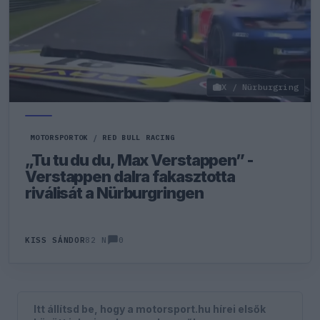
X / Nürburgring
MOTORSPORTOK
/
RED BULL RACING
„Tu tu du du, Max Verstappen” -
Verstappen dalra fakasztotta
riválisát a Nürburgringen
0
KISS SÁNDOR
82 N
Itt állítsd be, hogy a motorsport.hu hírei elsők