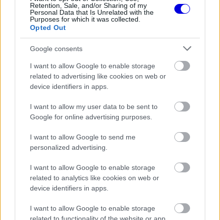
Retention, Sale, and/or Sharing of my
Personal Data that Is Unrelated with the
Purposes for which it was collected.
FORMA-1
Opted Out
Max Verstappen érzelmes példával
szemléltette a család fontosságát
Google consents
I want to allow Google to enable storage
related to advertising like cookies on web or
device identifiers in apps.
FORMA-1
Súlyos figyelmeztetést kapott a
Ferrari Lewis Hamilton miatt
I want to allow my user data to be sent to
Google for online advertising purposes.
I want to allow Google to send me
FORMA-1
personalized advertising.
Antonelli elárulta a legfontosabb
leckét, amit Hamiltontól és
I want to allow Google to enable storage
Verstappentől tanult
related to analytics like cookies on web or
device identifiers in apps.
I want to allow Google to enable storage
related to functionality of the website or app.