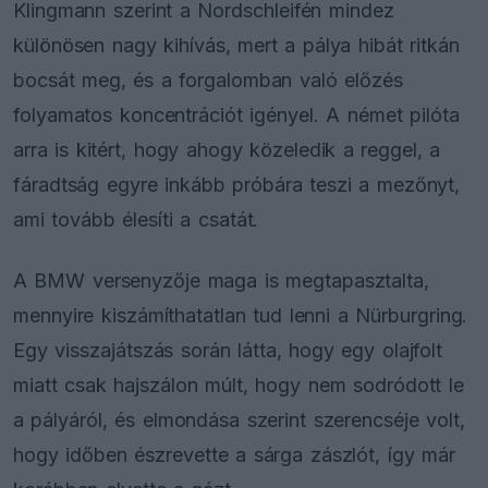
Klingmann szerint a Nordschleifén mindez
különösen nagy kihívás, mert a pálya hibát ritkán
bocsát meg, és a forgalomban való előzés
folyamatos koncentrációt igényel. A német pilóta
arra is kitért, hogy ahogy közeledik a reggel, a
fáradtság egyre inkább próbára teszi a mezőnyt,
ami tovább élesíti a csatát.
A BMW versenyzője maga is megtapasztalta,
mennyire kiszámíthatatlan tud lenni a Nürburgring.
Egy visszajátszás során látta, hogy egy olajfolt
miatt csak hajszálon múlt, hogy nem sodródott le
a pályáról, és elmondása szerint szerencséje volt,
hogy időben észrevette a sárga zászlót, így már