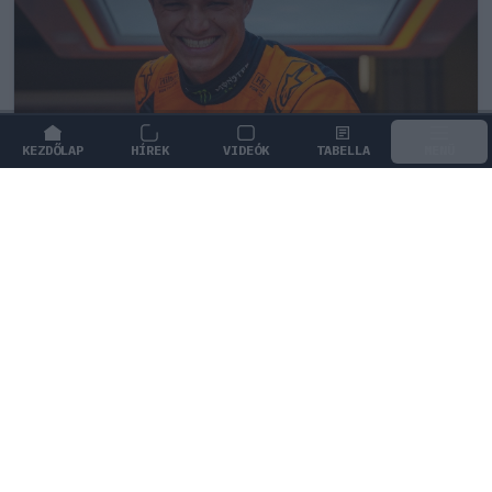
KEZDŐLAP
HÍREK
VIDEÓK
TABELLA
MENÜ
FORMA-1
/
MCLAREN
Lando Norris meglepő vallomást tett
a gyermekkori szenvedélyéről
Lando Norris elárulta, hogy gyerekkora óta rajong a
kétkerekűekért, és a MotoGP-t hamarabb követte, mint
a Forma–1-et.
0
KOVÁCS ENIKŐ
41 P