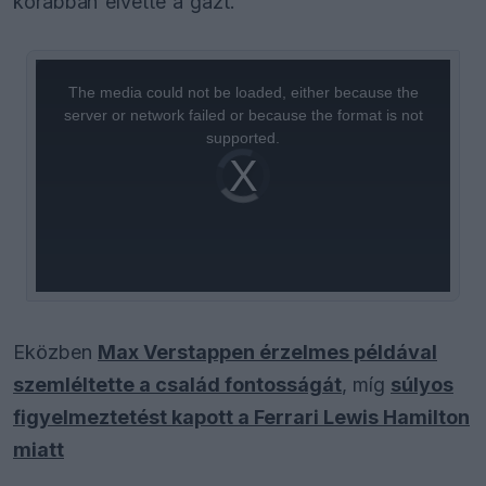
korábban elvette a gázt.
This
is
a
The media could not be loaded, either because the
modal
window.
server or network failed or because the format is not
supported.
Video
Player
is
loading.
Eközben
Max Verstappen érzelmes példával
szemléltette a család fontosságát
, míg
súlyos
figyelmeztetést kapott a Ferrari Lewis Hamilton
miatt