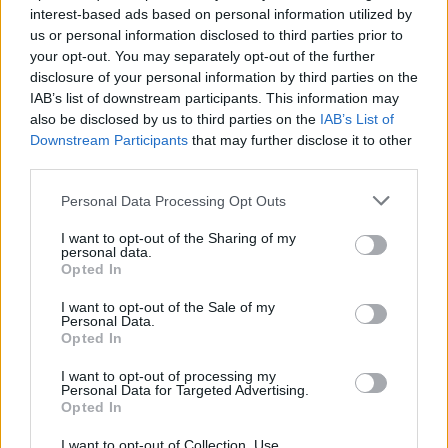
loading.
modal
interest-based ads based on personal information utilized by
us or personal information disclosed to third parties prior to
window.
your opt-out. You may separately opt-out of the further
disclosure of your personal information by third parties on the
IAB’s list of downstream participants. This information may
also be disclosed by us to third parties on the
IAB’s List of
Downstream Participants
that may further disclose it to other
Klingmann később elismerte, hogy a zenei
third parties.
tehetsége hagy kívánnivalót maga után, mégis
Please note that this website/app uses one or more Google
Personal Data Processing Opt Outs
adta magát a helyzet, amikor a holland elrobogott
services and may gather and store information including but
not limited to your visit or usage behaviour. You may click to
I want to opt-out of the Sharing of my
mellette. „Igen, ez persze már klasszikus” –
personal data.
grant or deny consent to Google and its third-party tags to
Opted In
mondta nevetve Klingmann. Hozzátette, hogy a
use your data for below specified purposes in below Google
consent section.
I want to opt-out of the Sale of my
felesége pontosan tudja, mennyire szeret énekelni,
Personal Data.
Opted In
még ha az eredmény nem is mindig kellemes a
fülnek. „Vicces volt Maxnak” – tette hozzá.
I want to opt-out of processing my
Personal Data for Targeted Advertising.
Opted In
EZEKET IS AJÁNLJUK
I want to opt-out of Collection, Use,