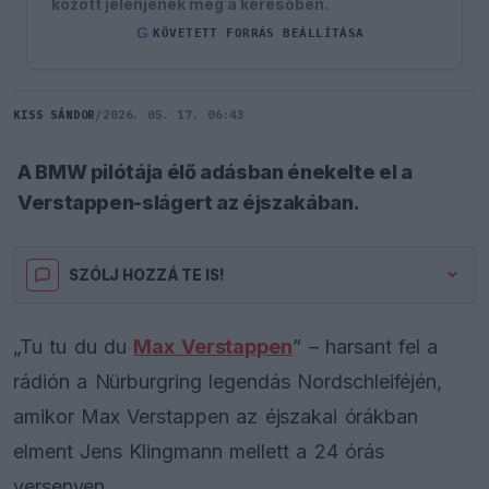
között jelenjenek meg a keresőben.
G
KÖVETETT FORRÁS BEÁLLÍTÁSA
KISS SÁNDOR
/
2026. 05. 17. 06:43
A BMW pilótája élő adásban énekelte el a
Verstappen-slágert az éjszakában.
SZÓLJ HOZZÁ TE IS!
„Tu tu du du
Max Verstappen
” – harsant fel a
rádión a Nürburgring legendás Nordschleiféjén,
amikor Max Verstappen az éjszakai órákban
elment Jens Klingmann mellett a 24 órás
versenyen.