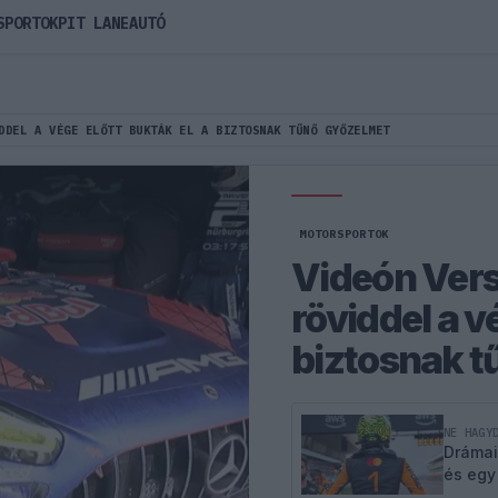
SPORTOK
PIT LANE
AUTÓ
DDEL A VÉGE ELŐTT BUKTÁK EL A BIZTOSNAK TŰNŐ GYŐZELMET
MOTORSPORTOK
Videón Ver
röviddel a v
biztosnak t
NE HAGY
Drámai
és egy