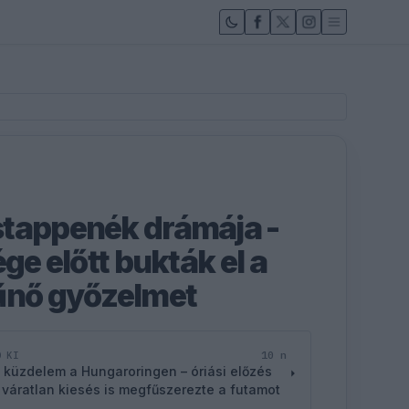
stappenék drámája -
ége előtt bukták el a
űnő győzelmet
10 n
D KI
 küzdelem a Hungaroringen – óriási előzés
 váratlan kiesés is megfűszerezte a futamot