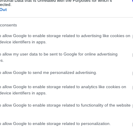
ersonal Data that Is Unrelated with the Purposes for which it
lected.
Out
consents
o allow Google to enable storage related to advertising like cookies on
evice identifiers in apps.
FORMA-1
elentése: Egy
A Honda egészen a téli tesztekig
o allow my user data to be sent to Google for online advertising
m is vár a
azt hitte, hogy minden rendben
s.
van
to allow Google to send me personalized advertising.
o allow Google to enable storage related to analytics like cookies on
evice identifiers in apps.
 került az élre, amelyet előbb Maro Engel
o allow Google to enable storage related to functionality of the website
n működő kormánygomb miatt idő előtt
grehajtottak.
o allow Google to enable storage related to personalization.