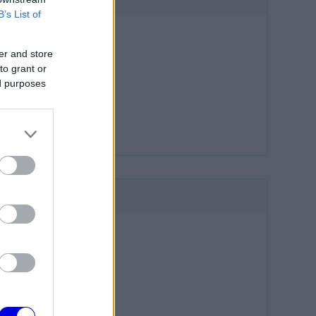
B’s List of
er and store
to grant or
ed purposes
HIRDETÉS