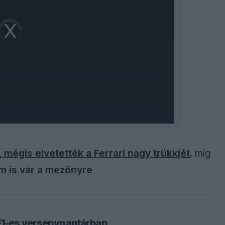
Video
Player
is
loading.
 mégis elvetették a Ferrari nagy trükkjét
, míg
am is vár a mezőnyre
 F1-es versenynaptárban