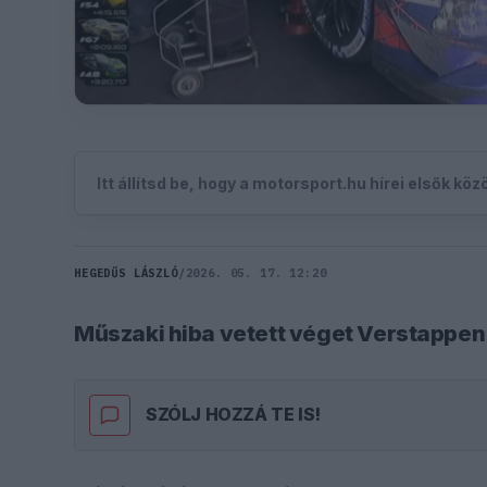
Itt állítsd be, hogy a motorsport.hu hírei elsők kö
HEGEDŰS LÁSZLÓ
/
2026. 05. 17. 12:20
Műszaki hiba vetett véget Verstappen
SZÓLJ HOZZÁ TE IS!