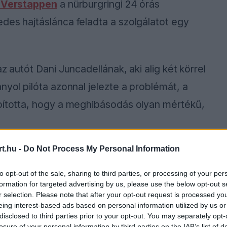
Verstappen
a nürburgringi 24 órás
des hajtáslánca feladta a szolgálatot egy
z autót Dani Juncadellának, aki alig két körrel
nyol pilóta azonnal jelezte a problémát, a
apította, hogy a meghibásodás olyan mértékű,
t.hu -
Do Not Process My Personal Information
ause the server or network failed or because the
to opt-out of the sale, sharing to third parties, or processing of your per
s not supported.
formation for targeted advertising by us, please use the below opt-out s
r selection. Please note that after your opt-out request is processed y
eing interest-based ads based on personal information utilized by us or
disclosed to third parties prior to your opt-out. You may separately opt-
losure of your personal information by third parties on the IAB’s list of