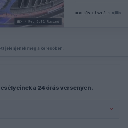
0
HEGEDŰS LÁSZLÓ
80 N
X / Red Bull Racing
zött jelenjenek meg a keresőben.
 esélyeinek a 24 órás versenyen.