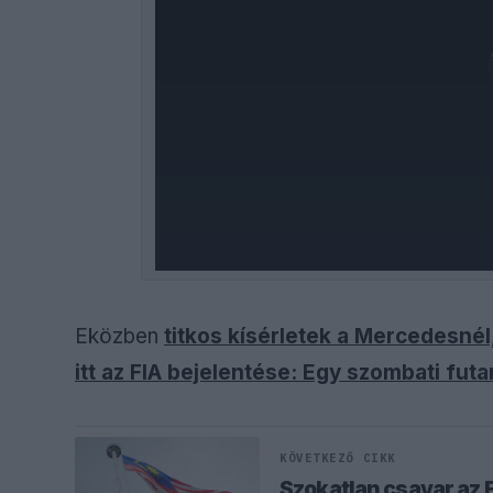
Eközben
titkos kísérletek a Mercedesnél,
itt az FIA bejelentése: Egy szombati fut
KÖVETKEZŐ CIKK
Szokatlan csavar az