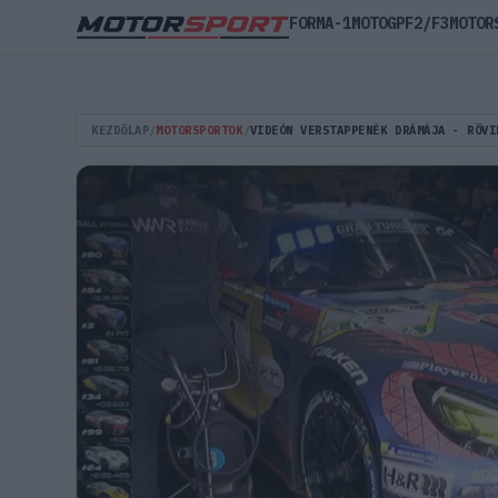
FORMA-1
MOTOGP
F2/F3
MOTOR
KEZDŐLAP
/
MOTORSPORTOK
/
VIDEÓN VERSTAPPENÉK DRÁMÁJA - RÖVI