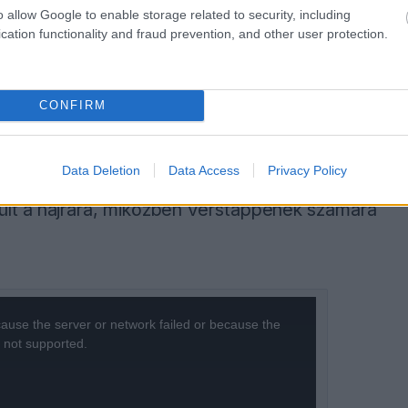
o allow Google to enable storage related to security, including
cation functionality and fraud prevention, and other user protection.
a csapat pedig óvatosabb tempóra váltott, hogy
több mint hat perccel maradt le, ráadásul
CONFIRM
t kapott a Code 60 szabály megsértése miatt,
iket.
Data Deletion
Data Access
Privacy Policy
ült a hajrára, miközben Verstappenék számára
ause the server or network failed or because the
s not supported.