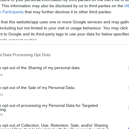
. This information may also be disclosed by us to third parties on the
IA
Participants
that may further disclose it to other third parties.
 that this website/app uses one or more Google services and may gath
including but not limited to your visit or usage behaviour. You may click 
 to Google and its third-party tags to use your data for below specifi
ogle consent section.
l Data Processing Opt Outs
o opt-out of the Sharing of my personal data.
In
yára egy rövid tiszteletkörre a végén, ám a
o opt-out of the Sale of my Personal Data.
In
to opt-out of processing my Personal Data for Targeted
ing.
In
o opt-out of Collection, Use, Retention, Sale, and/or Sharing