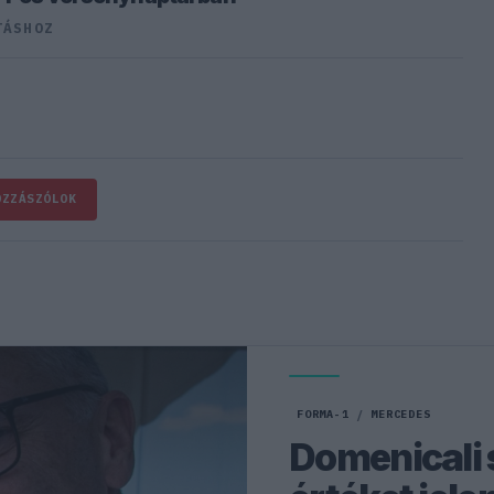
TÁSHOZ
OZZÁSZÓLOK
FORMA-1
/
MERCEDES
Domenicali s