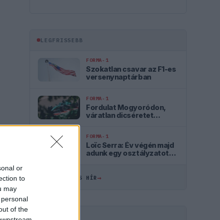
LEGFRISSEBB
FORMA-1
Szokatlan csavar az F1-es
versenynaptárban
FORMA-1
Fordulat Mogyoródon,
váratlan dicséretet
kapott az Aston Martin
FORMA-1
Loïc Serra: Év végén majd
adunk egy osztályzatot
magunknak
sonal or
→
ection to
ÖSSZES FRISS HÍR
ou may
 personal
out of the
 downstream
HIRDETÉS