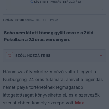
G
KÖVETETT FORRÁS BEÁLLÍTÁSA
KOVÁCS BOTOND
/
2026. 05. 18. 17:52
Soha nem látott tömeg gyűlt össze a Zöld
Pokolban a 24 órás versenyen.
SZÓLJ HOZZÁ TE IS!
Háromszázötvenkétezer néző váltott jegyet a
Nürburgring 24 órás futamára, amivel a legendás
német pálya történetének legmagasabb
látogatottságát könyvelhette el, és a szervezők
szerint ebben komoly szerepe volt
Max