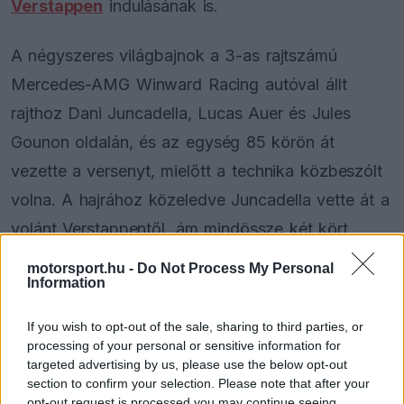
Verstappen
indulásának is.
A négyszeres világbajnok a 3-as rajtszámú
Mercedes-AMG Winward Racing autóval állt
rajthoz Dani Juncadella, Lucas Auer és Jules
Gounon oldalán, és az egység 85 körön át
vezette a versenyt, mielőtt a technika közbeszólt
volna. A hajrához közeledve Juncadella vette át a
volánt Verstappentől, ám mindössze két kört
tudott teljesíteni, mielőtt vissza kellett térnie a
motorsport.hu -
Do Not Process My Personal
Information
bokszba.
If you wish to opt-out of the sale, sharing to third parties, or
processing of your personal or sensitive information for
The media could not be loaded, either because
targeted advertising by us, please use the below opt-out
This
the server or network failed or because the format
section to confirm your selection. Please note that after your
is
is not supported.
opt-out request is processed you may continue seeing