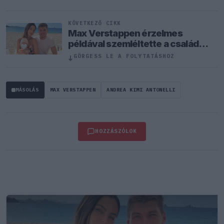
KÖVETKEZŐ CIKK
Max Verstappen érzelmes
példával szemléltette a család
fontosságát
↓
GÖRGESS LE A FOLYTATÁSHOZ
MÁSOLÁS
MAX VERSTAPPEN
ANDREA KIMI ANTONELLI
HOZZÁSZÓLOK