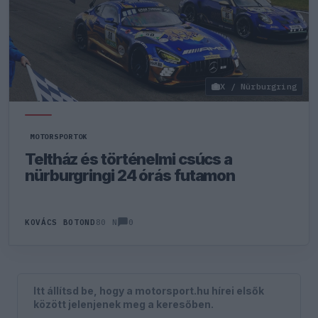
X / Nürburgring
MOTORSPORTOK
Teltház és történelmi csúcs a
nürburgringi 24 órás futamon
0
KOVÁCS BOTOND
80 N
Itt állítsd be, hogy a motorsport.hu hírei elsők
között jelenjenek meg a keresőben.