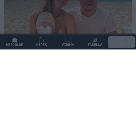
KEZDŐLAP
HÍREK
VIDEÓK
TABELLA
MENÜ
FORMA-1
/
RED BULL RACING
Max Verstappen érzelmes példával
szemléltette a család fontosságát
Max Verstappen elárulta, hogy mi jelenti számára a
legnagyobb boldogságot a trófeákon és a
győzelmeken túl.
1
KOVÁCS BOTOND
2Ó