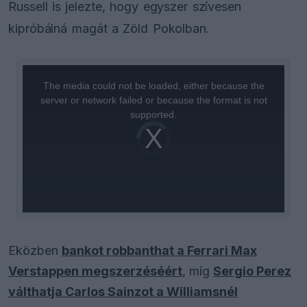
Russell is jelezte, hogy egyszer szívesen
kipróbálná magát a Zöld Pokolban.
This
is
a
The media could not be loaded, either because the
modal
window.
server or network failed or because the format is not
supported.
Video
Player
is
loading.
Eközben
bankot robbanthat a Ferrari Max
Verstappen megszerzéséért
, míg
Sergio Perez
válthatja Carlos Sainzot a Williamsnél