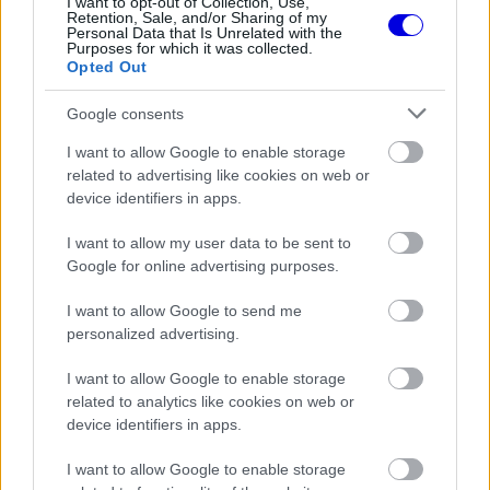
I want to opt-out of Collection, Use,
Retention, Sale, and/or Sharing of my
Personal Data that Is Unrelated with the
FORMA-1
Purposes for which it was collected.
Bankot robbanthat a Ferrari Max
Opted Out
Verstappen megszerzéséért
Google consents
I want to allow Google to enable storage
FORMA-1
related to advertising like cookies on web or
Sergio Perez válthatja Carlos
device identifiers in apps.
Sainzot a Williamsnél
I want to allow my user data to be sent to
Google for online advertising purposes.
FORMA-1
I want to allow Google to send me
A B-konstrukció csak a kezdet
personalized advertising.
volt, agresszív fejlesztési rohamot
indít az Aston Martin
I want to allow Google to enable storage
related to analytics like cookies on web or
device identifiers in apps.
A kiesés után a 80-as rajtszámú Mercedes-AMG
I want to allow Google to enable storage
Team Ravenol vette át a vezetést Maro Engel,