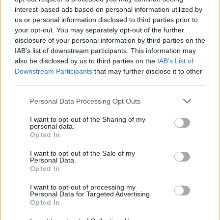
Video
interest-based ads based on personal information utilized by
a
Player
is
us or personal information disclosed to third parties prior to
loading.
modal
your opt-out. You may separately opt-out of the further
disclosure of your personal information by third parties on the
window.
IAB’s list of downstream participants. This information may
also be disclosed by us to third parties on the
IAB’s List of
Downstream Participants
that may further disclose it to other
third parties.
A Mercedesnél később elárulták, hogy egy ABS-
Please note that this website/app uses one or more Google
Personal Data Processing Opt Outs
szenzor hibája okozott vibrációt, majd nem sokkal
services and may gather and store information including but
not limited to your visit or usage behaviour. You may click to
I want to opt-out of the Sharing of my
később eltört a féltengely, ami azonnal véget
personal data.
grant or deny consent to Google and its third-party tags to
Opted In
vetett a győzelmi esélyeiknek. Az autót a
use your data for below specified purposes in below Google
consent section.
I want to opt-out of the Sale of my
garázsba tolták, a csapat pedig kiszállt a
Personal Data.
Opted In
küzdelemből.
I want to opt-out of processing my
Personal Data for Targeted Advertising.
EZEKET IS AJÁNLJUK
Opted In