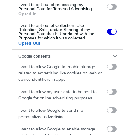
loading.
modal
I want to opt-out of processing my
Personal Data for Targeted Advertising.
window.
Opted In
I want to opt-out of Collection, Use,
Retention, Sale, and/or Sharing of my
Personal Data that Is Unrelated with the
Purposes for which it was collected.
Opted Out
Bár a tesztnapon nem volt hivatalos időmérő
berendezés, így az eredmények nem tekinthetők
Google consents
hitelesítettnek, a kézi méréssel rögzített adatok
I want to allow Google to enable storage
azt mutatják, hogy a holland versenyző valóban
related to advertising like cookies on web or
device identifiers in apps.
túlszárnyalta saját teljesítményét.
I want to allow my user data to be sent to
Google for online advertising purposes.
EZEKET IS AJÁNLJUK
I want to allow Google to send me
personalized advertising.
FORMA-1
Jelentős összeget kér Alonso az
I want to allow Google to enable storage
Aston Martintól a folytatásért