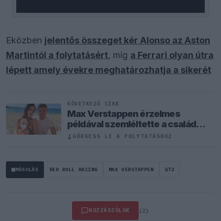
Eközben
jelentős összeget kér Alonso az Aston
Martintól a folytatásért
, míg
a Ferrari olyan útra
lépett amely évekre meghatározhatja a sikerét
KÖVETKEZŐ CIKK
Max Verstappen érzelmes
példával szemléltette a család
fontosságát
↓
GÖRGESS LE A FOLYTATÁSHOZ
MÁSOLÁS
RED BULL RACING
MAX VERSTAPPEN
GT3
HOZZÁSZÓLOK
(2)