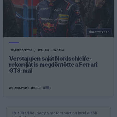
Northfoto
MOTORSPORTOK
/
RED BULL RACING
Verstappen saját Nordschleife-
rekordját is megdöntötte a Ferrari
GT3-mal
2
MOTORSPORT.HU
313 N
Itt állítsd be, hogy a motorsport.hu hírei elsők