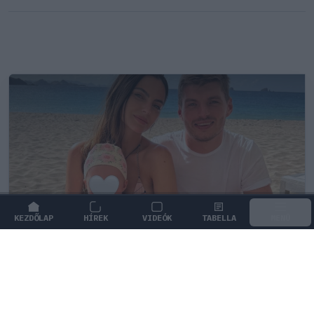
KEZDŐLAP
HÍREK
VIDEÓK
TABELLA
MENÜ
FORMA-1
/
RED BULL RACING
Max Verstappen érzelmes példával
szemléltette a család fontosságát