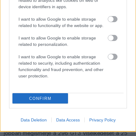
related to analytics like cookies on web or
device identifiers in apps.
I want to allow Google to enable storage
FORMA-1
related to functionality of the website or app.
A Ferrari olyan útra lépett amely
évekre meghatározhatja a sikerét
I want to allow Google to enable storage
related to personalization.
I want to allow Google to enable storage
FORMA-1
related to security, including authentication
Megdöbbentő okok miatt nem
functionality and fraud prevention, and other
beszélhet a távozásáról Helmut
user protection.
Marko
CONFIRM
A pénteki körök értékes tapasztalatot jelentettek
Verstappen számára a szombati versenynap előtt,
Data Deletion
Data Access
Privacy Policy
hiszen további lehetőséget kapott arra, hogy még
jobban megismerje a 296 GT3 viselkedését a 25