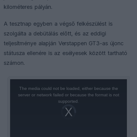
kilométeres pályán.
A tesztnap egyben a végső felkészülést is
szolgálta a debütálás előtt, és az eddigi
teljesítménye alapján Verstappen GT3-as újonc
státusza ellenére is az esélyesek között tartható
számon.
This
is
a
The media could not be loaded, either because the
modal
window.
server or network failed or because the format is not
supported.
Video
Player
is
loading.