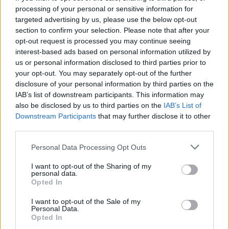
processing of your personal or sensitive information for
pályán, hivatalos GT3-as debütálása előtt.
targeted advertising by us, please use the below opt-out
section to confirm your selection. Please note that after your
A négyszeres világbajnok ugyanazzal a Ferrari
opt-out request is processed you may continue seeing
interest-based ads based on personal information utilized by
296 GT3-mal állt rajthoz, amellyel néhány
us or personal information disclosed to third parties prior to
your opt-out. You may separately opt-out of the further
hónappal ezelőtt "Franz Hermann" álnéven egy 7
disclosure of your personal information by third parties on the
perc 48 másodperces időt teljesített. A
IAB’s list of downstream participants. This information may
also be disclosed by us to third parties on the
IAB’s List of
paddockból származó információk szerint ezt
Downstream Participants
that may further disclose it to other
most három másodperccel sikerült megjavítania,
third parties.
amikor is 7 perc 45 másodperces időt teljesített.
Please note that this website/app uses one or more Google
Personal Data Processing Opt Outs
services and may gather and store information including but
not limited to your visit or usage behaviour. You may click to
I want to opt-out of the Sharing of my
personal data.
grant or deny consent to Google and its third-party tags to
Opted In
The media could not be loaded, either because
This
use your data for below specified purposes in below Google
the server or network failed or because the format
consent section.
is
I want to opt-out of the Sale of my
is not supported.
Personal Data.
Video
a
Opted In
Player
is