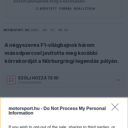
között jelenjenek meg a keresőben.
G
KÖVETETT FORRÁS BEÁLLÍTÁSA
MOTORSPORT.HU
/
2025. 09. 27. 08:36
A négyszeres F1-világbajnok három
másodperccel javította meg korábbi
körrekordját a Nürburgringi legendás pályán.
SZÓLJ HOZZÁ TE IS!
2 hozzászólás.
Max Verstappen
ismét bizonyította kivételes
tehetségét: a Red Bull Forma–1-es pilótája
motorsport.hu -
Do Not Process My Personal
Information
pénteken a tesztnapon saját korábbi körrekordját
is megdöntötte a Nürburgringi Nordschleife
If you wish to opt-out of the sale, sharing to third parties, or